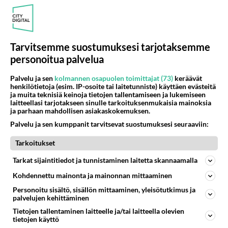
PÄIVÄ
VIIKKO
KUUKAUSI
394
Mitä tuot pöytään parisuhteessa?
1580
Siinäpä se kysymys on otsikossa. Mitäpä siis tuot/toisit pöytään parisuhteessa? Oletko mies vai nainen? Koetko sen mitä
04.08.2026 16:53
Sinkut
Tarvitsemme suostumuksesi tarjotaksemme
personoitua palvelua
265
Martinan bisneksillä ei mene hyvin
1030
https://www.iltalehti.fi/viihdeuutiset/a/c46da6ab-340f-4790-aaa7-0865eed2336 Yrityksen konkurssihakemus on tullut kärä
Palvelu ja sen
kolmannen osapuolen toimittajat (73)
keräävät
05.08.2026 05:51
Kotimaiset julkkisjuorut
henkilötietoja (esim. IP-osoite tai laitetunniste) käyttäen evästeitä
ja muita teknisiä keinoja tietojen tallentamiseen ja lukemiseen
laitteellasi tarjotakseen sinulle tarkoituksenmukaisia mainoksia
78
2 km on nykyään liian pitkä koulumatka
ja parhaan mahdollisen asiakaskokemuksen.
880
Hesarissa päivitellään lapset joutuu nyt kulkemaan 2 km kouluun jösses. Ruostefillarilla tuo matka menee vaikka miten äk
Palvelu ja sen kumppanit tarvitsevat suostumuksesi seuraaviin:
04.08.2026 10:07
Lieksa
Tarkoitukset
28
Tiesitkö? Martina Aitolehden isäpuoli on tämä suosittu laulaja
855
Martina Aitolehti on seurattu julkisuuden henkilö. Lähipiiriin mahtuu muitakin tunnettuja henkilöitä. Tiesitkö, että Ma
Tarkat sijaintitiedot ja tunnistaminen laitetta skannaamalla
05.08.2026 07:23
Kotimaiset julkkisjuorut
Kohdennettu mainonta ja mainonnan mittaaminen
54
Personoitu sisältö, sisällön mittaaminen, yleisötutkimus ja
Mikä sinua ja kaivattuasi
palvelujen kehittäminen
803
Yhdistää??????
04.08.2026 18:50
Ikävä
Tietojen tallentaminen laitteelle ja/tai laitteella olevien
tietojen käyttö