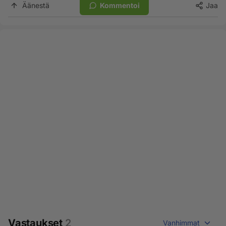
Äänestä
Kommentoi
Jaa
Vastaukset
2
Vanhimmat