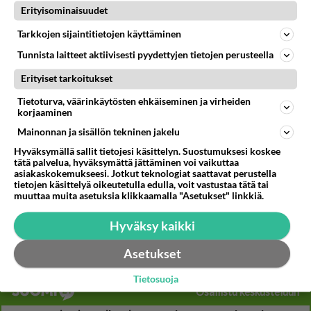
40
Sinulle mies
Erityisominaisuudet
789
Kohtaamme jälleen kun on oikea aika. Sitä ei voi mikään eikä kukaan estää <3 <3
04.08.2026 15:01
Ikävä
Tarkkojen sijaintitietojen käyttäminen
Tunnista laitteet aktiivisesti pyydettyjen tietojen perusteella
74
Miia Heikkinen avautui !
745
Olipa hyvä kirjoitus, kiitos. Ongelmat mitkä nostat esille on todellisia ja tämä ylimielisyys totta ja se näkyy kaikessa
Erityiset tarkoitukset
04.08.2026 04:27
Judo
Tietoturva, väärinkäytösten ehkäiseminen ja virheiden
korjaaminen
65
Voiko meidän välit
Mainonnan ja sisällön tekninen jakelu
726
Koskaan parantua tästä?
05.08.2026 05:34
Ikävä
Hyväksymällä sallit tietojesi käsittelyn. Suostumuksesi koskee
tätä palvelua, hyväksymättä jättäminen voi vaikuttaa
asiakaskokemukseesi. Jotkut teknologiat saattavat perustella
59
Mitä töitä kaivattusi on tehnyt?
tietojen käsittelyä oikeutetulla edulla, voit vastustaa tätä tai
725
😅
muuttaa muita asetuksia klikkaamalla "Asetukset" linkkiä.
05.08.2026 13:25
Ikävä
Hyväksy kaikki
57
Mitä uskot hänen ajattelevan sinusta?
722
😇
Asetukset
04.08.2026 18:30
Ikävä
Tietosuoja
Osallistu keskusteluun