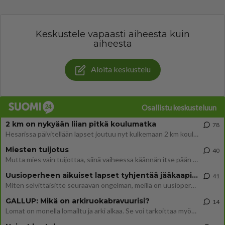
Keskustele vapaasti aiheesta kuin
aiheesta
Aloita keskustelu
Osallistu keskusteluun
2 km on nykyään liian pitkä koulumatka
78
Hesarissa päivitellään lapset joutuu nyt kulkemaan 2 km kouluun jösses. Ruostefillarilla tuo matka menee vaikka miten äk
Miesten tuijotus
40
Mutta mies vain tuijottaa, siinä vaiheessa käännän itse pään pois. Mikä juttu? Yleensä jos joku tuijottaa tai katsoo, hä
Uusioperheen aikuiset lapset tyhjentää jääkaapin käydessään
41
Miten selvittäisitte seuraavan ongelman, meillä on uusioperhe, minulla teini-ikäiset lapset ja puolisolla aikuiset, jotk
GALLUP: Mikä on arkiruokabravuurisi?
14
Lomat on monella lomailtu ja arki alkaa. Se voi tarkoittaa myös sitä, että grillailut on grillattu ja palataan arjen ruo