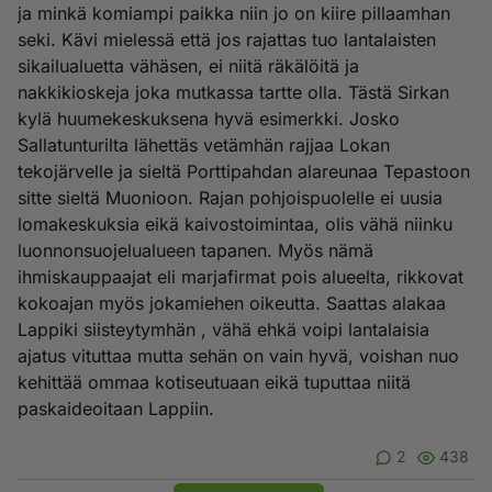
ja minkä komiampi paikka niin jo on kiire pillaamhan
seki. Kävi mielessä että jos rajattas tuo lantalaisten
sikailualuetta vähäsen, ei niitä räkälöitä ja
nakkikioskeja joka mutkassa tartte olla. Tästä Sirkan
kylä huumekeskuksena hyvä esimerkki. Josko
Sallatunturilta lähettäs vetämhän rajjaa Lokan
tekojärvelle ja sieltä Porttipahdan alareunaa Tepastoon
sitte sieltä Muonioon. Rajan pohjoispuolelle ei uusia
lomakeskuksia eikä kaivostoimintaa, olis vähä niinku
luonnonsuojelualueen tapanen. Myös nämä
ihmiskauppaajat eli marjafirmat pois alueelta, rikkovat
kokoajan myös jokamiehen oikeutta. Saattas alakaa
Lappiki siisteytymhän , vähä ehkä voipi lantalaisia
ajatus vituttaa mutta sehän on vain hyvä, voishan nuo
kehittää ommaa kotiseutuaan eikä tuputtaa niitä
paskaideoitaan Lappiin.
2
438