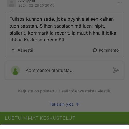
Anonyymi
2024-02-29 20:30:40
Tulispa kunnon sade, joka pyyhkis alleen kaiken
tuon saastan. Siihen saastaan mä luen: hipit,
stallarit, kommarit ja revarit, ja muut hihhulit jotka
uhkaa Kekkosen perintöä.
Äänestä
Kommentoi
Kommentoi aloitusta...
Ketjusta on poistettu
3
sääntöjenvastaista viestiä.
Takaisin ylös
LUETUIMMAT KESKUSTELUT