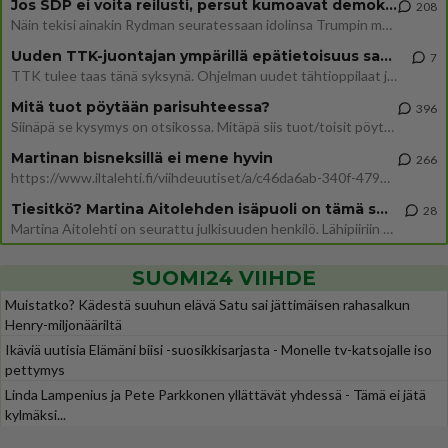
Jos SDP ei voita reilusti, persut kumoavat demokratian Suomesta
208
Näin tekisi ainakin Rydman seuratessaan idolinsa Trumpin mallia https://www.is.fi/politiikka/art-2000012187244.html
Uuden TTK-juontajan ympärillä epätietoisuus sakenee - Nyt MTV hämmentää soppaa
7
TTK tulee taas tänä syksynä. Ohjelman uudet tähtioppilaat julkistetaan torstaina 6. elokuuta klo 14 alkavassa lehdistö
Mitä tuot pöytään parisuhteessa?
396
Siinäpä se kysymys on otsikossa. Mitäpä siis tuot/toisit pöytään parisuhteessa? Oletko mies vai nainen? Koetko sen mitä
Martinan bisneksillä ei mene hyvin
266
https://www.iltalehti.fi/viihdeuutiset/a/c46da6ab-340f-4790-aaa7-0865eed2336 Yrityksen konkurssihakemus on tullut kärä
Tiesitkö? Martina Aitolehden isäpuoli on tämä suosittu laulaja
28
Martina Aitolehti on seurattu julkisuuden henkilö. Lähipiiriin mahtuu muitakin tunnettuja henkilöitä. Tiesitkö, että Ma
SUOMI24 VIIHDE
Muistatko? Kädestä suuhun elävä Satu sai jättimäisen rahasalkun
Henry-miljonääriltä
Ikäviä uutisia Elämäni biisi -suosikkisarjasta - Monelle tv-katsojalle iso
pettymys
Linda Lampenius ja Pete Parkkonen yllättävät yhdessä - Tämä ei jätä
kylmäksi...