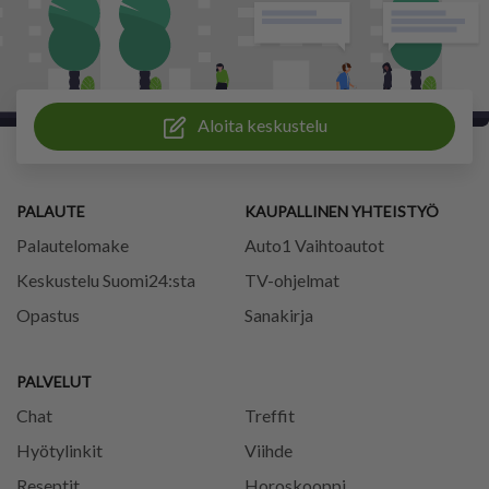
Aloita keskustelu
PALAUTE
KAUPALLINEN YHTEISTYÖ
Palautelomake
Auto1 Vaihtoautot
Keskustelu Suomi24:sta
TV-ohjelmat
Opastus
Sanakirja
PALVELUT
Chat
Treffit
Hyötylinkit
Viihde
Reseptit
Horoskooppi