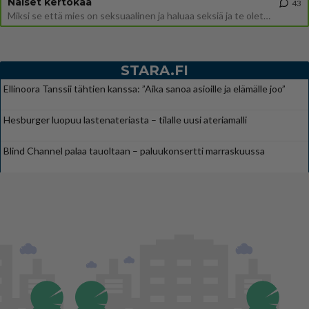
Naiset kertokaa
43
Miksi se että mies on seksuaalinen ja haluaa seksiä ja te olette hänen mielestänne haluttava on vastenmielistä? Mikä sii
STARA.FI
Ellinoora Tanssii tähtien kanssa: ”Aika sanoa asioille ja elämälle joo”
Hesburger luopuu lastenateriasta – tilalle uusi ateriamalli
Blind Channel palaa tauoltaan – paluukonsertti marraskuussa