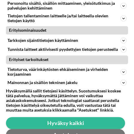
Personoitu sisältö, sisällön mittaaminen, yleisötutkimus ja
227
Poliisi kiilasi mopoilijan
palvelujen kehittäminen
993
Ylellä leviää video jossa poliisi pysäyttää rajusti kiilamalla mopo pojan. Toivottavasti poliisi ottaa tuosta mallia myö
Tietojen tallentaminen laitteelle ja/tai laitteella olevien
08.08.2026 19:55
Kiuruvesi
tietojen käyttö
65
Käviskö tällainen suhde
Erityisominaisuudet
686
Tutustutaan, fyysistä kontaktia, mutta ensijaisesti tarkoituksena ei ole aloittaa mitään virallista tai rikkoa mitään? E
Tarkkojen sijaintitietojen käyttäminen
09.08.2026 17:40
Ikävä
Tunnista laitteet aktiivisesti pyydettyjen tietojen perusteella
46
Onko täällä ketään
644
Erityiset tarkoitukset
Joka kaipaa M alkuista? Millä kirjaimella nimesi alkaa?
08.08.2026 19:54
Ikävä
Tietoturva, väärinkäytösten ehkäiseminen ja virheiden
korjaaminen
33
Vetovoima
Mainonnan ja sisällön tekninen jakelu
637
Onko välillänne suuri vetovoima ja miten se ilmenee? Onko siitä haittaa?
08.08.2026 14:24
Ikävä
Hyväksymällä sallit tietojesi käsittelyn. Suostumuksesi koskee
tätä palvelua, hyväksymättä jättäminen voi vaikuttaa
asiakaskokemukseesi. Jotkut teknologiat saattavat perustella
34
Aina vaan mietin sua
tietojen käsittelyä oikeutetulla edulla, voit vastustaa tätä tai
618
Miksen saa sinua mielestäni pois
muuttaa muita asetuksia klikkaamalla "Asetukset" linkkiä.
08.08.2026 17:08
Ikävä
Hyväksy kaikki
88
Niin kauan tätä
607
Onko vuotesi menneet hukkaan