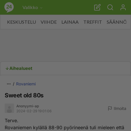
Valikko
KESKUSTELU
VIIHDE
LAINAA
TREFFIT
SÄÄNNÖT
Aihealueet
Rovaniemi
Sweet old 80s
Anonyymi-ap
Ilmoita
2024-02-29 19:01:06
Terve.
Rovaniemen kylällä 88-90 pyörineenä tuli mieleen että