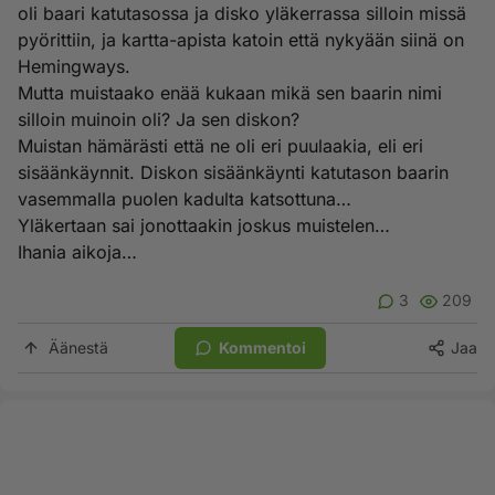
oli baari katutasossa ja disko yläkerrassa silloin missä
pyörittiin, ja kartta-apista katoin että nykyään siinä on
Hemingways.
Mutta muistaako enää kukaan mikä sen baarin nimi
silloin muinoin oli? Ja sen diskon?
Muistan hämärästi että ne oli eri puulaakia, eli eri
sisäänkäynnit. Diskon sisäänkäynti katutason baarin
vasemmalla puolen kadulta katsottuna…
Yläkertaan sai jonottaakin joskus muistelen…
Ihania aikoja…
3
209
Äänestä
Kommentoi
Jaa