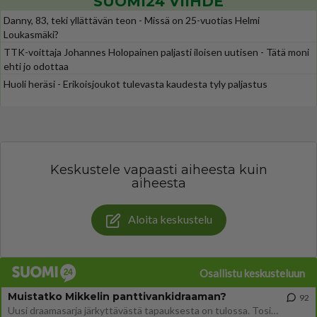
SUOMI24 VIIHDE
Danny, 83, teki yllättävän teon - Missä on 25-vuotias Helmi
Loukasmäki?
TTK-voittaja Johannes Holopainen paljasti iloisen uutisen - Tätä moni
ehti jo odottaa
Huoli heräsi - Erikoisjoukot tulevasta kaudesta tyly paljastus
Keskustele vapaasti aiheesta kuin
aiheesta
Aloita keskustelu
Osallistu keskusteluun
Muistatko Mikkelin panttivankidraaman?
92
Uusi draamasarja järkyttävästä tapauksesta on tulossa. Tositapahtumiin perustuva sarja ammentaa vuoden 1986 Mikkelin pan