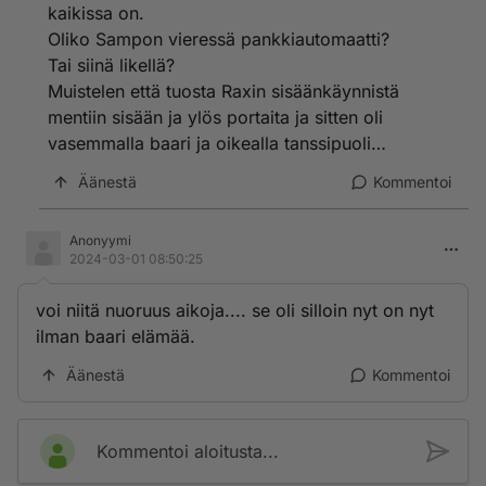
kaikissa on.
Oliko Sampon vieressä pankkiautomaatti?
Tai siinä likellä?
Muistelen että tuosta Raxin sisäänkäynnistä
mentiin sisään ja ylös portaita ja sitten oli
vasemmalla baari ja oikealla tanssipuoli…
Äänestä
Kommentoi
Anonyymi
2024-03-01 08:50:25
voi niitä nuoruus aikoja.... se oli silloin nyt on nyt
ilman baari elämää.
Äänestä
Kommentoi
Kommentoi aloitusta...