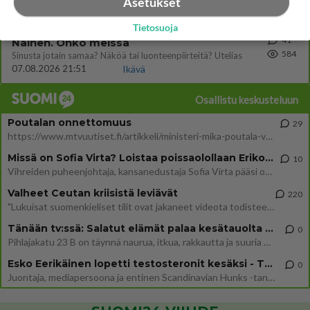
Asetukset
09.08.2026 06:20
Ikävä
Tietosuoja
41
Nainen. Onko meissä
584
Sinusta jotain samaa? Näköä tai luonteenpiirteitä? Utelias
07.08.2026 21:51
Ikävä
Osallistu keskusteluun
Poutalan onnettomuus
29
https://www.mtvuutiset.fi/artikkeli/ministeri-mika-poutala-vakavassa-onnettomuudessa/9375980 Kumma kun jutussa ei manit
Missä on Sofia Virta? Loistaa poissaolollaan Erikoisjoukot uudelta kaudelta
10
Vihreiden puheenjohtaja, kansanedustaja Sofia Virta pääsi otsikoihin, kun tieto hänen osallistumisestaan Erikoisjoukot-k
Valheet Ceutan kriisistä leviävät
220
"Lukuisat suomenkieliset tilit ovat jakaneet videota todisteena siitä, että siirtolaisjoukot aiheuttavat edelleen Ceutas
Tänään tv:ssä: Salatut elämät palaa kesätauolta - Tässä hieman juonipaljastuksia
0
Pihlajakatu 23 B on täynnä naurua, itkua, rakkautta ja suuria salaisuuksia. Suomalaisten yksi pitkäikäisimmistä draamas
Esko Eerikäinen lopetti testosteronit kesäksi - Tämä ikävä vaikutus iski heti
0
Juontaja, mediapersoona ja entinen Scandinavian Hunks -tanssija Esko Eerikäinen on tunnettu avoimuudestaan. Nyt Eerikäi