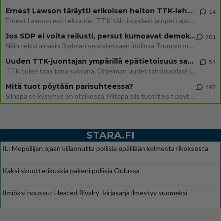
Ernest Lawson täräytti erikoisen heiton TTK-lehdistötilaisuudessa: " Onko tässä tarkoituksena...?"
14
Ernest Lawson esitteli uudet TTK-tähtioppilaat ja opettajat torstaina 6.8. lehdistölle. Tulevalla kaudella on yksi hausk
Jos SDP ei voita reilusti, persut kumoavat demokratian Suomesta
701
Näin tekisi ainakin Rydman seuratessaan idolinsa Trumpin mallia https://www.is.fi/politiikka/art-2000012187244.html
Uuden TTK-juontajan ympärillä epätietoisuus sakenee - Nyt MTV hämmentää soppaa
54
TTK tulee taas tänä syksynä. Ohjelman uudet tähtioppilaat julkistetaan torstaina 6. elokuuta klo 14 alkavassa lehdistö
Mitä tuot pöytään parisuhteessa?
497
Siinäpä se kysymys on otsikossa. Mitäpä siis tuot/toisit pöytään parisuhteessa? Oletko mies vai nainen? Koetko sen mitä
STARA.FI
IL: Mopoilijan ojaan kiilannutta poliisia epäillään kolmesta rikoksesta
Kaksi skootterikuskia pakeni poliisia Oulussa
Ilmiöksi noussut Heated Rivalry -kirjasarja ilmestyy suomeksi