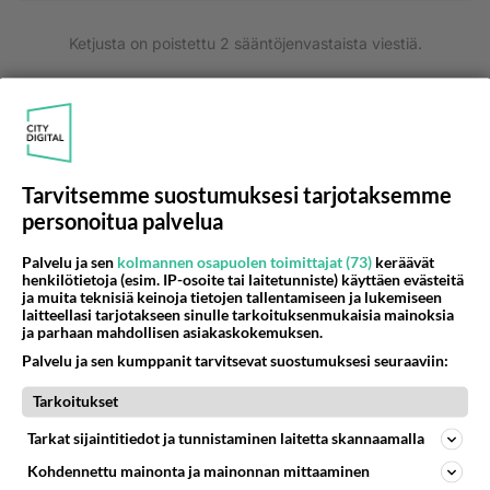
Ketjusta on poistettu
2
sääntöjenvastaista viestiä.
Takaisin ylös
LUETUIMMAT KESKUSTELUT
PÄIVÄ
VIIKKO
KUUKAUSI
Tarvitsemme suostumuksesi tarjotaksemme
personoitua palvelua
705
Poliisi yritti murhata mopopojan
2250
Nyt menee kissalan poikien touhu liian pitkälle! https://www.is.fi/kotimaa/art-2000012193221.html Karu video mopomiiti
Palvelu ja sen
kolmannen osapuolen toimittajat (73)
keräävät
henkilötietoja (esim. IP-osoite tai laitetunniste) käyttäen evästeitä
08.08.2026 21:05
Maailman menoa
ja muita teknisiä keinoja tietojen tallentamiseen ja lukemiseen
laitteellasi tarjotakseen sinulle tarkoituksenmukaisia mainoksia
405
Mopomiitti!
ja parhaan mahdollisen asiakaskokemuksen.
1253
Menikös öoliisilta yli tuo mppedinkans kisaaminen tais olla melkoinen riski vahigoittaa tarpeettomasti jopa kuolla tuoss
Palvelu ja sen kumppanit tarvitsevat suostumuksesi seuraaviin:
08.08.2026 18:32
Tuusula
Tarkoitukset
77
Ei se nainen edes oo
1065
Tarkat sijaintitiedot ja tunnistaminen laitetta skannaamalla
mitenkään nätti 🤣🤣🤣🤣🤣
08.08.2026 19:19
Ikävä
Kohdennettu mainonta ja mainonnan mittaaminen