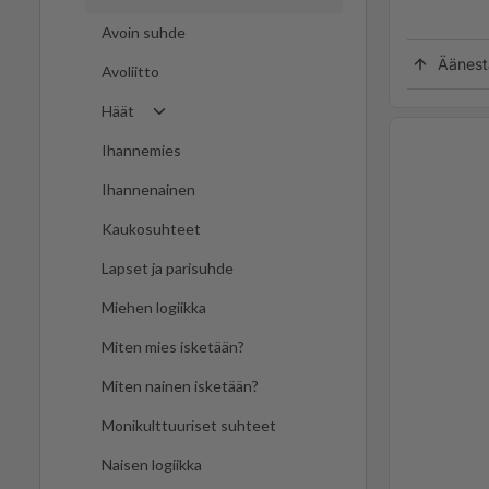
Avoin suhde
Äänest
Avoliitto
Häät
Ihannemies
Ihannenainen
Kaukosuhteet
Lapset ja parisuhde
Miehen logiikka
Miten mies isketään?
Miten nainen isketään?
Monikulttuuriset suhteet
Naisen logiikka