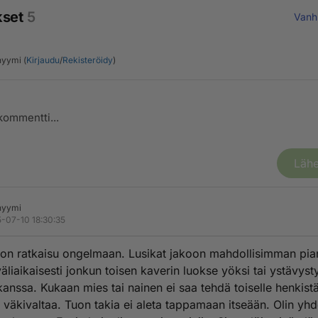
kset
5
Vanh
yymi (
Kirjaudu
/
Rekisteröidy
)
Lähe
nyymi
-07-10 18:30:35
 on ratkaisu ongelmaan. Lusikat jakoon mahdollisimman pia
äliaikaisesti jonkun toisen kaverin luokse yöksi tai ystävyst
kanssa. Kukaan mies tai nainen ei saa tehdä toiselle henkistä
ä väkivaltaa. Tuon takia ei aleta tappamaan itseään. Olin yh