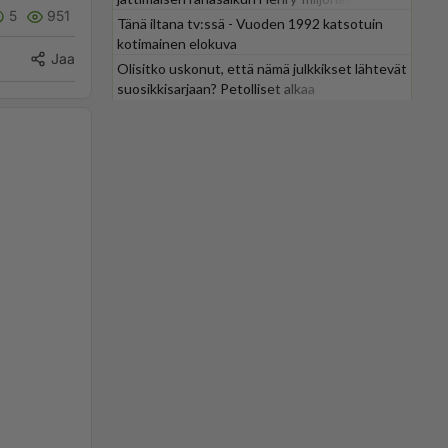
5
951
Tänä iltana tv:ssä - Vuoden 1992 katsotuin
kotimainen elokuva
Jaa
Olisitko uskonut, että nämä julkkikset lähtevät
suosikkisarjaan? Petolliset alkaa
jättiyllätyksellä