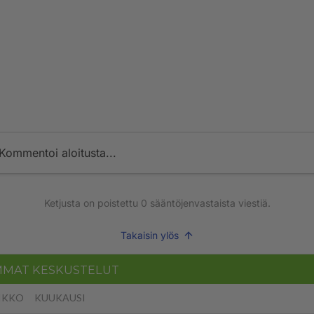
Kommentoi aloitusta...
Ketjusta on poistettu
0
sääntöjenvastaista viestiä.
Takaisin ylös
MMAT KESKUSTELUT
IKKO
KUUKAUSI