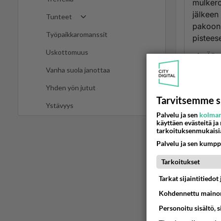
mulkeron
jälkeen 
Tunteet
pakoon 
Työpaikkaromanssit
pisteese
Uskottomuus
Ään
Vanha suola janottaa
Ano
Yhden yön jutut
2025
Tarvitsemme s
Ystävyys
Miksi o
Palvelu ja sen
kolman
käyttäen evästeitä ja
ovat syy
tarkoituksenmukaisi
kärsimy
Palvelu ja sen kumpp
ajattel
Eronnut 
Tarkoitukset
Ään
Tarkat sijaintitiedo
Kohdennettu mainon
Ano
Personoitu sisältö, 
2025