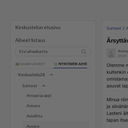
Keskustelun etusivu
Suhteet
Aiheet listaus
Ärsyttä
Anony
2025-
KAIKKI AIHEET
NYKYINEN AIHE
Olemme ni
kuitenkin
Keskustelu24
omistamas
asuvat la
Suhteet
Anoppi ja appi
Minua nii
Avioero
ja siinähä
Lasteni äi
Avioliitto
tapan itse
Avoero