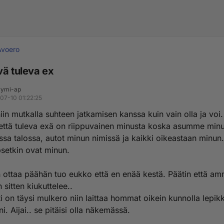
Avoero
vä tuleva ex
ymi-ap
07-10 01:22:25
in mutkalla suhteen jatkamisen kanssa kuin vain olla ja voi
 että tuleva exä on riippuvainen minusta koska asumme min
sa talossa, autot minun nimissä ja kaikki oikeastaan minun
psetkin ovat minun.
n ottaa päähän tuo eukko että en enää kestä. Päätin että am
n sitten kiukuttelee..
ti on täysi mulkero niin laittaa hommat oikein kunnolla lepi
ni. Aijai.. se pitäisi olla näkemässä.