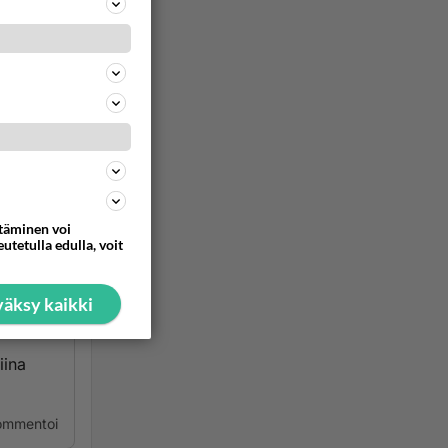
y.
ommentoi
n
ttäminen voi
ta
utetulla edulla, voit
itää
äksy kaikki
iina
ommentoi