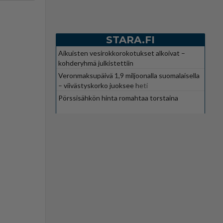
STARA.FI
Aikuisten vesirokkorokotukset alkoivat –
kohderyhmä julkistettiin
Veronmaksupäivä 1,9 miljoonalla suomalaisella
– viivästyskorko juoksee heti
Pörssisähkön hinta romahtaa torstaina