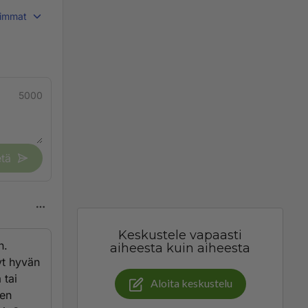
immat
5000
tä
Keskustele vapaasti
n.
aiheesta kuin aiheesta
yt hyvän
 tai
Aloita keskustelu
den