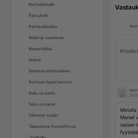
Nettideittailu
Vastau
Parisuhde
Anon
Perheväkivalta
Riidat ja sopiminen
Romantiikka
Sinkut
Suhteen aloittaminen
Suhteen lopettaminen
Ano
Suku on pahin
2025
Suku on paras
Minulla
Särkynyt sydän
Menet v
naisen 
Tapasimme Suomi24:ssä
fyysist
Treffeillä