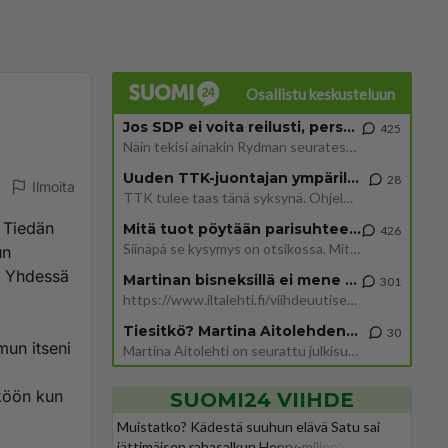
Osallistu keskusteluun
Jos SDP ei voita reilusti, persut kumoavat demokratian Suomesta
425
Näin tekisi ainakin Rydman seuratessaan idolinsa Trumpin mallia https://www.is.fi/politiikka/art-2000012187244.html
Uuden TTK-juontajan ympärillä epätietoisuus sakenee - Nyt MTV hämmentää soppaa
28
Ilmoita
TTK tulee taas tänä syksynä. Ohjelman uudet tähtioppilaat julkistetaan torstaina 6. elokuuta klo 14 alkavassa lehdistö
. Tiedän
Mitä tuot pöytään parisuhteessa?
426
Siinäpä se kysymys on otsikossa. Mitäpä siis tuot/toisit pöytään parisuhteessa? Oletko mies vai nainen? Koetko sen mitä
un
. Yhdessä
Martinan bisneksillä ei mene hyvin
301
https://www.iltalehti.fi/viihdeuutiset/a/c46da6ab-340f-4790-aaa7-0865eed2336 Yrityksen konkurssihakemus on tullut kärä
Tiesitkö? Martina Aitolehden isäpuoli on tämä suosittu laulaja
30
mun itseni
Martina Aitolehti on seurattu julkisuuden henkilö. Lähipiiriin mahtuu muitakin tunnettuja henkilöitä. Tiesitkö, että Ma
kköön kun
SUOMI24 VIIHDE
Muistatko? Kädestä suuhun elävä Satu sai
jättimäisen rahasalkun Henry-miljonääriltä