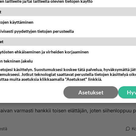
n laitteelle ja/tai laitteella olevien tietojen käyttö
isuus menee lapsille, älä kuitenkaan siihen ratkaisuun pääd
t
estä
K
etojen käyttäminen
iivisesti pyydettyjen tietojen perusteella
nyymi
-07-17 21:57:13
et
uotta edes haaveiley itskarista. Tuleva Xvaimosi sin siitä vai
äytösten ehkäiseminen ja virheiden korjaaminen
.
ön tekninen jakelu
ietojesi käsittelyn. Suostumuksesi koskee tätä palvelua, hyväksymättä jä
t paljon viisaammin kun hakeudut naisesta muuten eroon. O
mukseesi. Jotkut teknologiat saattavat perustella tietojen käsittelyä oike
uttaa muita asetuksia klikkaamalla "Asetukset" linkkiä.
ä laki-ihmiseen ja laita sitä kautta asia menemään eteenpäin.
 käyttämäsi eurot saat moninkertaisesti takaisin kun saat p
Asetukset
Hyv
a lapsesi ja henkesi.
 aivan varmasti hankkii toisen elättäjän, joten siihenloppuu p
estä
K