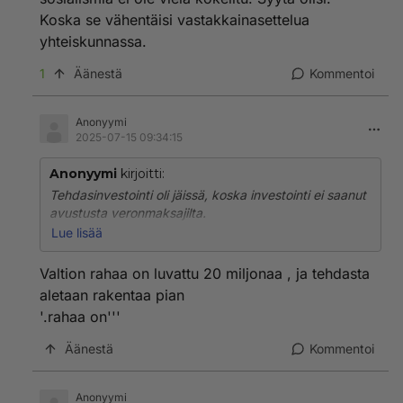
Verolakeja ja muita tasa-arvoistavia lakeja saadaan
Koska se vähentäisi vastakkainasettelua
demokratioissa läpi ja ihmisten vapaus on yksi
tärkeimmistä peruspilareista.
yhteiskunnassa.
1
Äänestä
Kommentoi
Kyllä oikeudenmukaisemmaksi yhteiskunta saadaan
juuri vapaissa demokratioissa. Korruptiota ja
veronkiertoa saadaan lainsäädännön kautta suitsittua.
Anonyymi
Yhteiskunta on läpinäkyvämpi.
2025-07-15 09:34:15
Jos oikeudenmukaisuutta laiminlyödään, aina tulee
Anonyymi
kirjoitti:
ongelmia. Väkivaltaa, päihdeongelmia ja muuta
Tehdasinvestointi oli jäissä, koska investointi ei saanut
sellaista.
avustusta veronmaksajilta.
Lue lisää
Kaikkea hyvää!
Seuraavaksi listautuminen pörssiin. Perhe pitää tietysti
äänienemmistön itsellään.
Valtion rahaa on luvattu 20 miljonaa , ja tehdasta
aletaan rakentaa pian
'.rahaa on'''
Äänestä
Kommentoi
Anonyymi