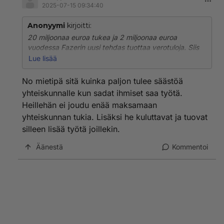
2025-07-15 09:34:40
Anonyymi
kirjoitti:
20 miljoonaa euroa tukea ja 2 miljoonaa euroa
vuodessa Fazerin uusi tehdas tuottaa verotuloja. Siis
10 vuotta ennen kuin valtio saa edes sossutuet Fazerin
Lue lisää
tehtaalle katettua 😆👍💙
No mietipä sitä kuinka paljon tulee säästöä
yhteiskunnalle kun sadat ihmiset saa työtä.
Heillehän ei joudu enää maksamaan
yhteiskunnan tukia. Lisäksi he kuluttavat ja tuovat
silleen lisää työtä joillekin.
Äänestä
Kommentoi