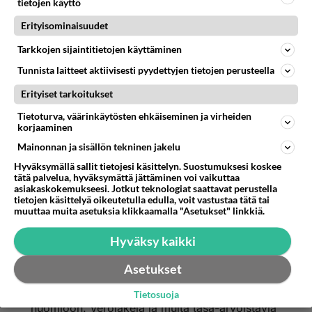
tietojen käyttö
Erityisominaisuudet
Anonyymi
Tarkkojen sijaintitietojen käyttäminen
2025-07-15 00:16:12
Tunnista laitteet aktiivisesti pyydettyjen tietojen perusteella
Anonyymi
kirjoitti:
Erityiset tarkoitukset
Osimoilleen nuin. Sillä tavalla ne rikkaat suvut
rikastuvat ja köyhät köyhtyvät.
Tietoturva, väärinkäytösten ehkäiseminen ja virheiden
korjaaminen
Sosialismissa kaikki ovat samanarvoisia.
Mainonnan ja sisällön tekninen jakelu
Hyväksymällä sallit tietojesi käsittelyn. Suostumuksesi koskee
Moi, Kyllä se on ollut vähän toisin päin.
tätä palvelua, hyväksymättä jättäminen voi vaikuttaa
asiakaskokemukseesi. Jotkut teknologiat saattavat perustella
Sosialistisissa yhteiskunnissa on aina
tietojen käsittelyä oikeutetulla edulla, voit vastustaa tätä tai
loppupeleissä päädytty harvainvaltaan,
muuttaa muita asetuksia klikkaamalla "Asetukset" linkkiä.
autoritaariseen hallintotapaan sekä diktatuuriin.
Hyväksy kaikki
Onhan näistä esimerkkejä ollut.
Asetukset
Totta kai kapitalistinen, demokratia on aina
parempi. Siellä otetaan aina myös ihmisoikeudet
Tietosuoja
huomioon. Verolakeja ja muita tasa-arvoistavia