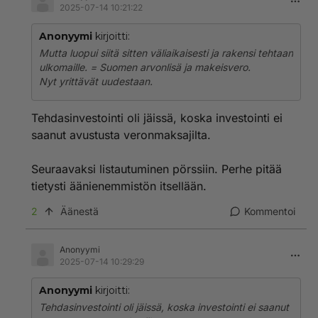
2025-07-14 10:21:22
Anonyymi
kirjoitti:
Mutta luopui siitä sitten väliaikaisesti ja rakensi tehtaan
ulkomaille. = Suomen arvonlisä ja makeisvero.
Nyt yrittävät uudestaan.
Tehdasinvestointi oli jäissä, koska investointi ei
saanut avustusta veronmaksajilta.
Seuraavaksi listautuminen pörssiin. Perhe pitää
tietysti äänienemmistön itsellään.
2
Äänestä
Kommentoi
Anonyymi
2025-07-14 10:29:29
Anonyymi
kirjoitti:
Tehdasinvestointi oli jäissä, koska investointi ei saanut