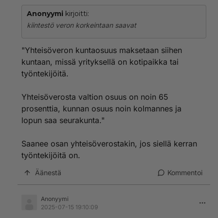
Anonyymi
kirjoitti:
kiintestö veron korkeintaan saavat
"Yhteisöveron kuntaosuus maksetaan siihen
kuntaan, missä yrityksellä on kotipaikka tai
työntekijöitä.
Yhteisöverosta valtion osuus on noin 65
prosenttia, kunnan osuus noin kolmannes ja
lopun saa seurakunta."
Saanee osan yhteisöverostakin, jos siellä kerran
työntekijöitä on.
Äänestä
Kommentoi
Anonyymi
2025-07-15 19:10:09