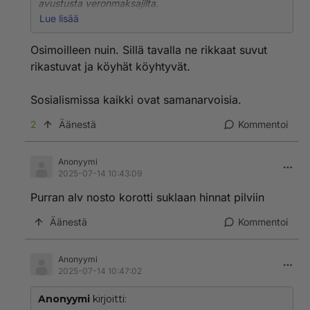
avustusta veronmaksajilta.
Lue lisää
Seuraavaksi listautuminen pörssiin. Perhe pitää tietysti
äänienemmistön itsellään.
Osimoilleen nuin. Sillä tavalla ne rikkaat suvut
rikastuvat ja köyhät köyhtyvät.
Sosialismissa kaikki ovat samanarvoisia.
2
Äänestä
Kommentoi
Anonyymi
2025-07-14 10:43:09
Purran alv nosto korotti suklaan hinnat pilviin
Äänestä
Kommentoi
Anonyymi
2025-07-14 10:47:02
Anonyymi
kirjoitti: