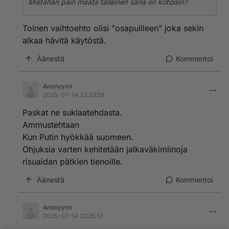
Mistähän päin maata tällainen sana on kotoisin?
Toinen vaihtoehto olisi "osapuilleen" joka sekin
alkaa hävitä käytöstä.
Äänestä
Kommentoi
Anonyymi
2025-07-14 23:33:58
Paskat ne suklaatehdasta.
Ammustehtaan
Kun Putin hyökkää suomeen.
Ohjuksia varten kehitetään jalkaväkimiinoja
risuaidan pätkien tienoille.
Äänestä
Kommentoi
Anonyymi
2025-07-14 23:35:51