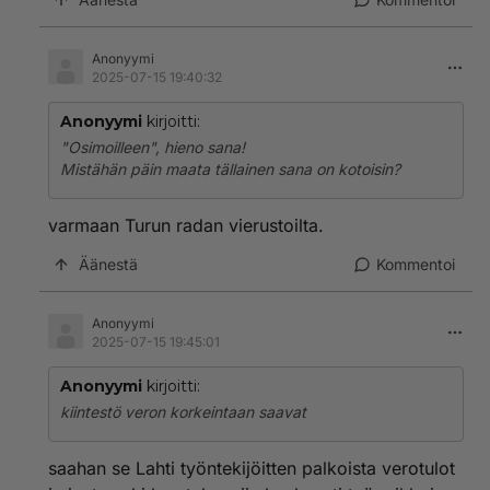
Anonyymi
2025-07-15 19:40:32
Anonyymi
kirjoitti:
"Osimoilleen", hieno sana!
Mistähän päin maata tällainen sana on kotoisin?
varmaan Turun radan vierustoilta.
Äänestä
Kommentoi
Anonyymi
2025-07-15 19:45:01
Anonyymi
kirjoitti:
kiintestö veron korkeintaan saavat
saahan se Lahti työntekijöitten palkoista verotulot