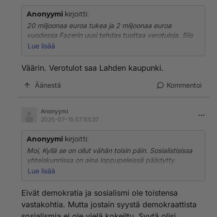
Anonyymi
kirjoitti:
20 miljoonaa euroa tukea ja 2 miljoonaa euroa
vuodessa Fazerin uusi tehdas tuottaa verotuloja. Siis
10 vuotta ennen kuin valtio saa edes sossutuet Fazerin
Lue lisää
tehtaalle katettua 😆👍💙
Väärin. Verotulot saa Lahden kaupunki.
Äänestä
Kommentoi
Anonyymi
2025-07-15 07:53:37
Anonyymi
kirjoitti:
Moi, Kyllä se on ollut vähän toisin päin. Sosialistisissa
yhteiskunnissa on aina loppupeleissä päädytty
harvainvaltaan, autoritaariseen hallintotapaan sekä
Lue lisää
diktatuuriin. Onhan näistä esimerkkejä ollut.
Eivät demokratia ja sosialismi ole toistensa
Totta kai kapitalistinen, demokratia on aina parempi.
vastakohtia. Mutta jostain syystä demokraattista
Siellä otetaan aina myös ihmisoikeudet huomioon.
sosialismia ei ole vielä kokeiltu. Syytä olisi.