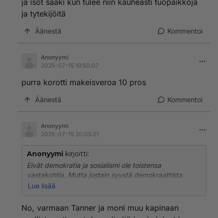
ja isot saaki kun tulee niin kauheasti tuöpaikkoja
ja tytekijöitä
Äänestä
Kommentoi
Anonyymi
2025-07-15 19:50:07
purra korotti makeisveroa 10 pros
Äänestä
Kommentoi
Anonyymi
2025-07-15 20:05:21
Anonyymi
kirjoitti:
Eivät demokratia ja sosialismi ole toistensa
vastakohtia. Mutta jostain syystä demokraattista
sosialismia ei ole vielä kokeiltu. Syytä olisi. Koska se
Lue lisää
vähentäisi vastakkainasettelua yhteiskunnassa.
No, varmaan Tanner ja moni muu kapinaan