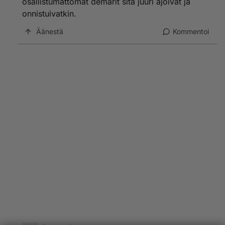
osallistumattomat demarit sitä juuri ajoivat ja
onnistuivatkin.
Äänestä
Kommentoi