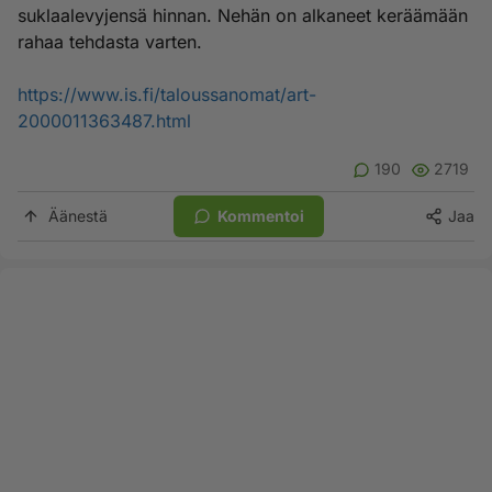
suklaalevyjensä hinnan. Nehän on alkaneet keräämään
rahaa tehdasta varten.
https://www.is.fi/taloussanomat/art-
2000011363487.html
190
2719
Äänestä
Kommentoi
Jaa