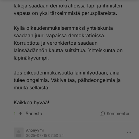
lakeja saadaan demokratioissa läpi ja ihmisten
vapaus on yksi tärkeimmistä peruspilareista.
Kyllä oikeudenmukaisemmaksi yhteiskunta
saadaan juuri vapaissa demokratioissa.
Korruptiota ja veronkiertoa saadaan
lainsäädännön kautta suitsittua. Yhteiskunta on
läpinäkyvämpi.
Jos oikeudenmukaisuutta laiminlyödään, aina
tulee ongelmia. Väkivaltaa, päihdeongelmia ja
muuta sellaista.
Kaikkea hyvää!
1
Äänestä
Kommentoi
Anonyymi
2025-07-15 07:50:24