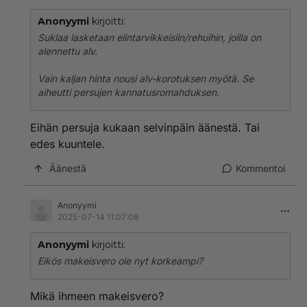
Anonyymi
kirjoitti:
Suklaa lasketaan elintarvikkeisiin/rehuihin, joilla on
alennettu alv.
Vain kaljan hinta nousi alv-korotuksen myötä. Se
aiheutti persujen kannatusromahduksen.
Eihän persuja kukaan selvinpäin äänestä. Tai
edes kuuntele.
Äänestä
Kommentoi
Anonyymi
2025-07-14 11:07:08
Anonyymi
kirjoitti:
Eikös makeisvero ole nyt korkeampi?
Mikä ihmeen makeisvero?