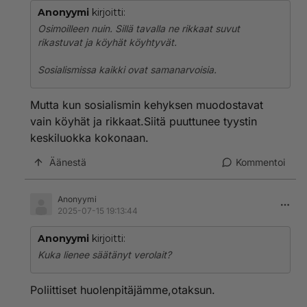
Anonyymi
kirjoitti:
Osimoilleen nuin. Sillä tavalla ne rikkaat suvut
rikastuvat ja köyhät köyhtyvät.
Sosialismissa kaikki ovat samanarvoisia.
Mutta kun sosialismin kehyksen muodostavat
vain köyhät ja rikkaat.Siitä puuttunee tyystin
keskiluokka kokonaan.
Äänestä
Kommentoi
Anonyymi
2025-07-15 19:13:44
Anonyymi
kirjoitti:
Kuka lienee säätänyt verolait?
Poliittiset huolenpitäjämme,otaksun.