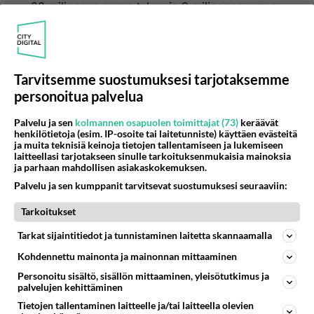
20 miljoonaa euroa tukea ja 2 miljoonaa euroa
vuodessa Fazerin uusi tehdas tuottaa verotuloja.
Siis 10 vuotta ennen kuin valtio saa edes
sossutuet Fazerin tehtaalle katettua 😆👍💙
Tarvitsemme suostumuksesi tarjotaksemme
2
Äänestä
Kommentoi
personoitua palvelua
Palvelu ja sen
kolmannen osapuolen toimittajat (73)
keräävät
henkilötietoja (esim. IP-osoite tai laitetunniste) käyttäen evästeitä
ja muita teknisiä keinoja tietojen tallentamiseen ja lukemiseen
laitteellasi tarjotakseen sinulle tarkoituksenmukaisia mainoksia
ja parhaan mahdollisen asiakaskokemuksen.
Palvelu ja sen kumppanit tarvitsevat suostumuksesi seuraaviin:
Tarkoitukset
Tarkat sijaintitiedot ja tunnistaminen laitetta skannaamalla
Kohdennettu mainonta ja mainonnan mittaaminen
Personoitu sisältö, sisällön mittaaminen, yleisötutkimus ja
palvelujen kehittäminen
Tietojen tallentaminen laitteelle ja/tai laitteella olevien