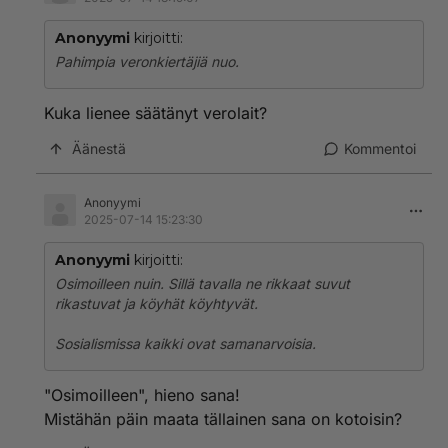
Anonyymi
kirjoitti:
Pahimpia veronkiertäjiä nuo.
Kuka lienee säätänyt verolait?
Äänestä
Kommentoi
Anonyymi
2025-07-14 15:23:30
Anonyymi
kirjoitti:
Osimoilleen nuin. Sillä tavalla ne rikkaat suvut
rikastuvat ja köyhät köyhtyvät.
Sosialismissa kaikki ovat samanarvoisia.
"Osimoilleen", hieno sana!
Mistähän päin maata tällainen sana on kotoisin?