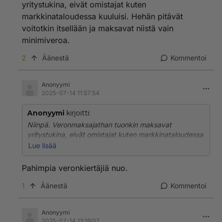
yritystukina, eivät omistajat kuten
markkinataloudessa kuuluisi. Hehän pitävät
voitotkin itsellään ja maksavat niistä vain
minimiveroa.
2
Äänestä
Kommentoi
Anonyymi
2025-07-14 11:57:54
Anonyymi
kirjoitti:
Niinpä. Veronmaksajathan tuonkin maksavat
yritystukina, eivät omistajat kuten markkinataloudessa
kuuluisi. Hehän pitävät voitotkin itsellään ja maksavat
Lue lisää
niistä vain minimiveroa.
Pahimpia veronkiertäjiä nuo.
1
Äänestä
Kommentoi
Anonyymi
2025-07-14 13:19:07