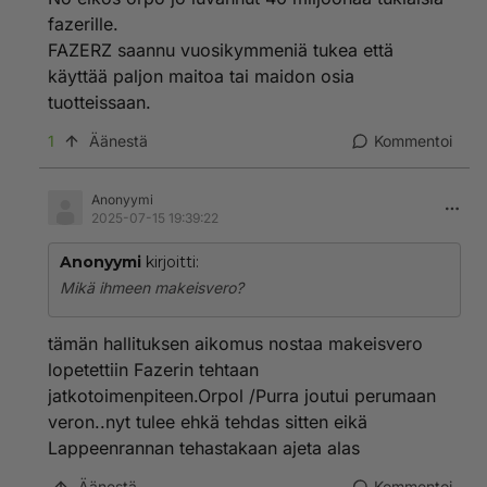
fazerille.
FAZERZ saannu vuosikymmeniä tukea että
käyttää paljon maitoa tai maidon osia
tuotteissaan.
1
Äänestä
Kommentoi
Anonyymi
2025-07-15 19:39:22
Anonyymi
kirjoitti:
Mikä ihmeen makeisvero?
tämän hallituksen aikomus nostaa makeisvero
lopetettiin Fazerin tehtaan
jatkotoimenpiteen.Orpol /Purra joutui perumaan
veron..nyt tulee ehkä tehdas sitten eikä
Lappeenrannan tehastakaan ajeta alas
Äänestä
Kommentoi