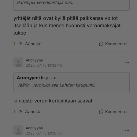
Pahimpia veronkiertäjiä nuo.
yrittäjät niitä ovat kyllä pitää paikkansa voitot
itsellään ja kun menee huonosti veronmaksajat
tukee
1
Äänestä
Kommentoi
Anonyymi
2025-07-15 13:39:46
Anonyymi
kirjoitti:
Väärin. Verotulot saa Lahden kaupunki.
kiintestö veron korkeintaan saavat
1
Äänestä
Kommentoi
Anonyymi
2025-07-15 13:50:57