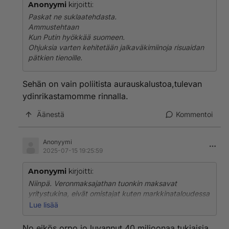
Anonyymi
kirjoitti:
Paskat ne suklaatehdasta.
Ammustehtaan
Kun Putin hyökkää suomeen.
Ohjuksia varten kehitetään jalkaväkimiinoja risuaidan
pätkien tienoille.
Sehän on vain poliitista aurauskalustoa,tulevan
ydinrikastamomme rinnalla.
Äänestä
Kommentoi
Anonyymi
2025-07-15 19:25:59
Anonyymi
kirjoitti:
Niinpä. Veronmaksajathan tuonkin maksavat
yritystukina, eivät omistajat kuten markkinataloudessa
kuuluisi. Hehän pitävät voitotkin itsellään ja maksavat
Lue lisää
niistä vain minimiveroa.
No eikös orpo jo luvannut 40 miljoonaa tukiaisia