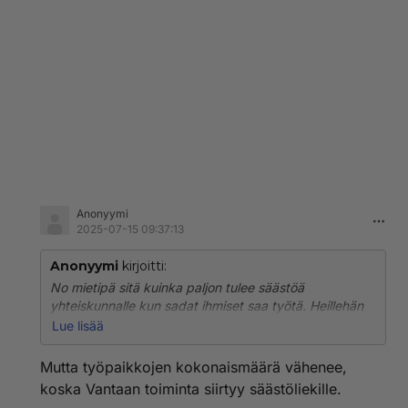
Anonyymi
2025-07-15 09:37:13
Anonyymi
kirjoitti:
No mietipä sitä kuinka paljon tulee säästöä
yhteiskunnalle kun sadat ihmiset saa työtä. Heillehän
ei joudu enää maksamaan yhteiskunnan tukia. Lisäksi
Lue lisää
he kuluttavat ja tuovat silleen lisää työtä joillekin.
Mutta työpaikkojen kokonaismäärä vähenee,
koska Vantaan toiminta siirtyy säästöliekille.