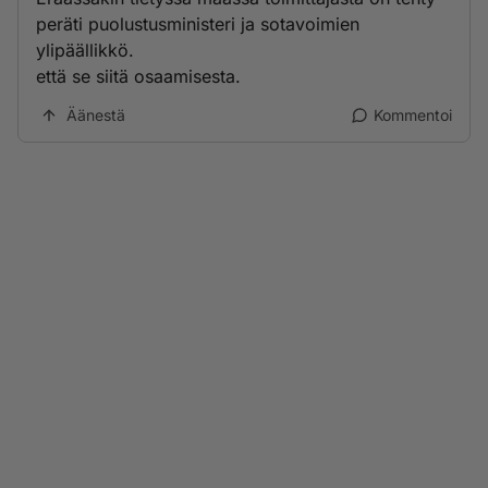
peräti puolustusministeri ja sotavoimien
ylipäällikkö.
että se siitä osaamisesta.
Äänestä
Kommentoi