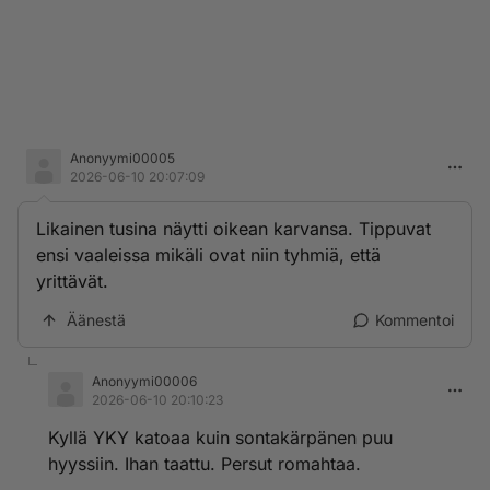
Anonyymi00005
2026-06-10 20:07:09
Likainen tusina näytti oikean karvansa. Tippuvat
ensi vaaleissa mikäli ovat niin tyhmiä, että
yrittävät.
Äänestä
Kommentoi
Anonyymi00006
2026-06-10 20:10:23
Kyllä YKY katoaa kuin sontakärpänen puu
hyyssiin. Ihan taattu. Persut romahtaa.