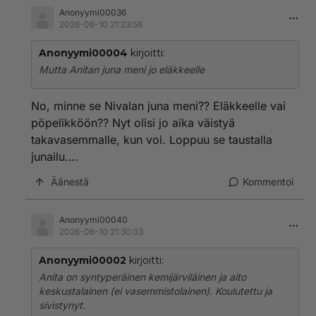
Anonyymi00036
2026-06-10 21:23:56
Anonyymi00004
kirjoitti:
Mutta Anitan juna meni jo eläkkeelle
No, minne se Nivalan juna meni?? Eläkkeelle vai
pöpelikköön?? Nyt olisi jo aika väistyä
takavasemmalle, kun voi. Loppuu se taustalla
junailu….
Äänestä
Kommentoi
Anonyymi00040
2026-06-10 21:30:33
Anonyymi00002
kirjoitti:
Anita on syntyperäinen kemijärviläinen ja aito
keskustalainen (ei vasemmistolainen). Koulutettu ja
sivistynyt.