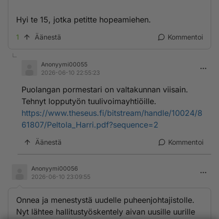
Hyi te 15, jotka petitte hopeamiehen.
1
Äänestä
Kommentoi
Anonyymi00055
2026-06-10 22:55:23
Puolangan pormestari on valtakunnan viisain.
Tehnyt lopputyön tuulivoimayhtiöille.
https://www.theseus.fi/bitstream/handle/10024/8
61807/Peltola_Harri.pdf?sequence=2
Äänestä
Kommentoi
Anonyymi00056
2026-06-10 23:09:55
Onnea ja menestystä uudelle puheenjohtajistolle.
Nyt lähtee hallitustyöskentely aivan uusille uurille