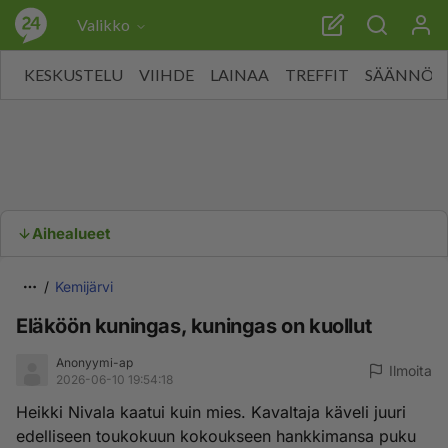
Valikko
KESKUSTELU
VIIHDE
LAINAA
TREFFIT
SÄÄNNÖT
Aihealueet
Kemijärvi
Eläköön kuningas, kuningas on kuollut
Anonyymi-ap
Ilmoita
2026-06-10 19:54:18
Heikki Nivala kaatui kuin mies. Kavaltaja käveli juuri
edelliseen toukokuun kokoukseen hankkimansa puku