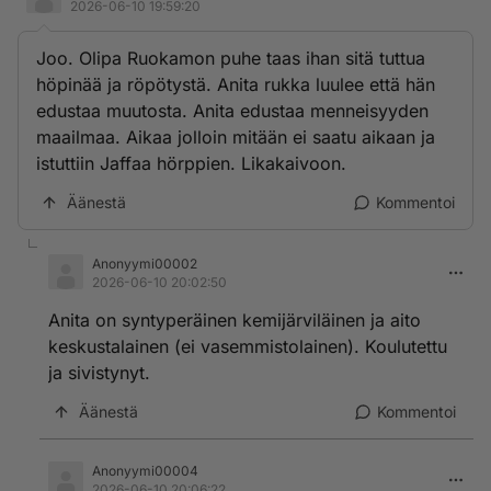
2026-06-10 19:59:20
Joo. Olipa Ruokamon puhe taas ihan sitä tuttua
höpinää ja röpötystä. Anita rukka luulee että hän
edustaa muutosta. Anita edustaa menneisyyden
maailmaa. Aikaa jolloin mitään ei saatu aikaan ja
istuttiin Jaffaa hörppien. Likakaivoon.
Äänestä
Kommentoi
Anonyymi00002
2026-06-10 20:02:50
Anita on syntyperäinen kemijärviläinen ja aito
keskustalainen (ei vasemmistolainen). Koulutettu
ja sivistynyt.
Äänestä
Kommentoi
Anonyymi00004
2026-06-10 20:06:22