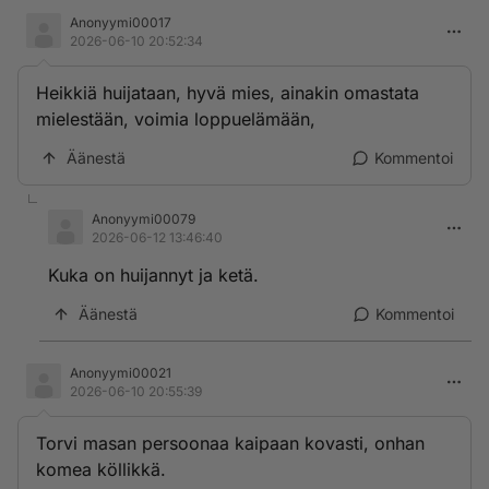
Anonyymi00017
2026-06-10 20:52:34
Heikkiä huijataan, hyvä mies, ainakin omastata
mielestään, voimia loppuelämään,
Äänestä
Kommentoi
Anonyymi00079
2026-06-12 13:46:40
Kuka on huijannyt ja ketä.
Äänestä
Kommentoi
Anonyymi00021
2026-06-10 20:55:39
Torvi masan persoonaa kaipaan kovasti, onhan
komea köllikkä.