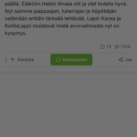
päällä. Eläköön Heikki Nivala olit ja olet todella hyvä.
Nyt saimme jaappaajan, tuherrajan ja höpöttäjän
vetämään erittäin tärkeää tehtävää. Lapin Kansa ja
KoillisLappi muistavat mistä arvovalinnasta nyt on
kysymys.
73
1338
2
Äänestä
Kommentoi
Jaa