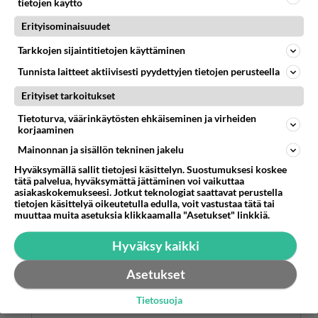
tietojen käyttö
Tainneet sieltä Kokoomusristillisistä löytyä ne
Erityisominaisuudet
Nivalan vahvimmat tukijat.
Tarkkojen sijaintitietojen käyttäminen
Äänestä
Kommentoi
Tunnista laitteet aktiivisesti pyydettyjen tietojen perusteella
Erityiset tarkoitukset
Anonyymi00038
2026-06-10 21:27:34
Tietoturva, väärinkäytösten ehkäiseminen ja virheiden
korjaaminen
Juurikin näin. Pikkaraisen veljeilyn ymmärtää,
kun on vasemmistolainen, mutta
Mainonnan ja sisällön tekninen jakelu
kokoomuslaiset!!
Hyväksymällä sallit tietojesi käsittelyn. Suostumuksesi koskee
tätä palvelua, hyväksymättä jättäminen voi vaikuttaa
asiakaskokemukseesi. Jotkut teknologiat saattavat perustella
Äänestä
Kommentoi
tietojen käsittelyä oikeutetulla edulla, voit vastustaa tätä tai
muuttaa muita asetuksia klikkaamalla "Asetukset" linkkiä.
Anonyymi00052
2026-06-10 22:31:42
Hyväksy kaikki
Anonyymi00035
kirjoitti:
Asetukset
Tainneet sieltä Kokoomusristillisistä löytyä ne Nivalan
Tietosuoja
vahvimmat tukijat.