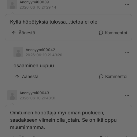
Anonyymi00039
2026-06-10 21:29:44
Kyllä höpötyksiä tulossa...tietoa ei ole
Äänestä
Kommentoi
Anonyymi00042
2026-06-10 21:43:20
osaaminen uupuu
Äänestä
Kommentoi
Anonyymi00043
2026-06-10 21:43:31
Omituinen höpöttäjä myi oman puolueen,
saadakseen viimein olla jotain. Se on ikäloppu
muumimamma.