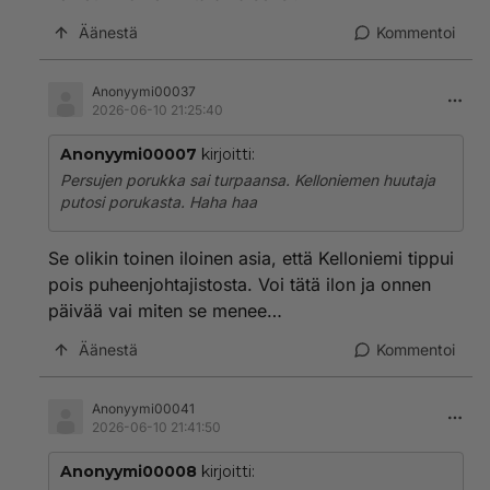
Äänestä
Kommentoi
Anonyymi00037
2026-06-10 21:25:40
Anonyymi00007
kirjoitti:
Persujen porukka sai turpaansa. Kelloniemen huutaja
putosi porukasta. Haha haa
Se olikin toinen iloinen asia, että Kelloniemi tippui
pois puheenjohtajistosta. Voi tätä ilon ja onnen
päivää vai miten se menee…
Äänestä
Kommentoi
Anonyymi00041
2026-06-10 21:41:50
Anonyymi00008
kirjoitti: