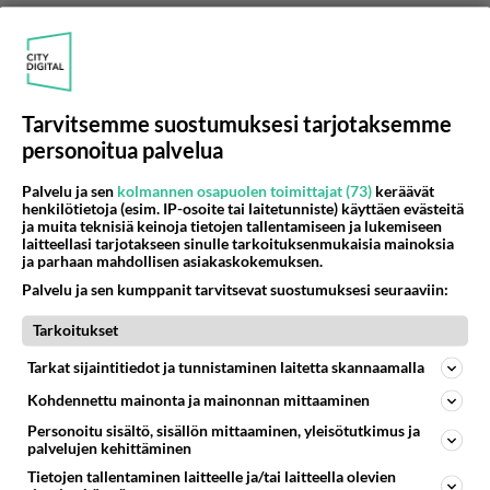
Anonyymi00077
2026-06-12 13:45:21
Tarvitsemme suostumuksesi tarjotaksemme
Karvaton voittaa aina karvallisen 😝
personoitua palvelua
Äänestä
Kommentoi
Palvelu ja sen
kolmannen osapuolen toimittajat (73)
keräävät
henkilötietoja (esim. IP-osoite tai laitetunniste) käyttäen evästeitä
ja muita teknisiä keinoja tietojen tallentamiseen ja lukemiseen
Anonyymi00009
laitteellasi tarjotakseen sinulle tarkoituksenmukaisia mainoksia
2026-06-10 20:18:36
ja parhaan mahdollisen asiakaskokemuksen.
Palvelu ja sen kumppanit tarvitsevat suostumuksesi seuraaviin:
Kokoomuslaisena hävetti: roikutaan
Tarkoitukset
julkivasemmistolaisten vetämässä laumassa ilman
omaa ajattelukykyä. Ei jatkoon.
Tarkat sijaintitiedot ja tunnistaminen laitetta skannaamalla
Äänestä
Kommentoi
Kohdennettu mainonta ja mainonnan mittaaminen
Personoitu sisältö, sisällön mittaaminen, yleisötutkimus ja
palvelujen kehittäminen
Anonyymi00035
Tietojen tallentaminen laitteelle ja/tai laitteella olevien
2026-06-10 21:18:33