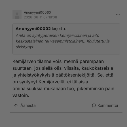
Anonyymi00060
2026-06-11 07:18:08
Anonyymi00002
kirjoitti:
Anita on syntyperäinen kemijärviläinen ja aito
keskustalainen (ei vasemmistolainen). Koulutettu ja
sivistynyt.
Kemijärven tilanne voisi mennä parempaan
suuntaan, jos siellä olisi viisaita, kaukokatseisia
ja yhteistyökykyisiä päätöksentekijöitä. Se, että
on syntynyt Kemijärvellä, ei tällaisia
ominaisuuksia mukanaan tuo, pikemminkin päin
vastoin.
Äänestä
Kommentoi