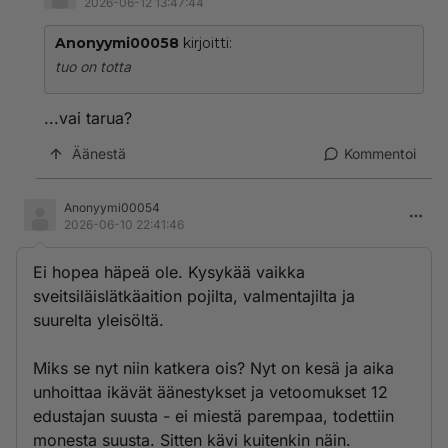
2026-06-12 13:47:44
Anonyymi00058
kirjoitti:
tuo on totta
...vai tarua?
Äänestä
Kommentoi
Anonyymi00054
2026-06-10 22:41:46
Ei hopea häpeä ole. Kysykää vaikka
sveitsiläislätkäaition pojilta, valmentajilta ja
suurelta yleisöltä.
Miks se nyt niin katkera ois? Nyt on kesä ja aika
unhoittaa ikävät äänestykset ja vetoomukset 12
edustajan suusta - ei miestä parempaa, todettiin
monesta suusta. Sitten kävi kuitenkin näin.