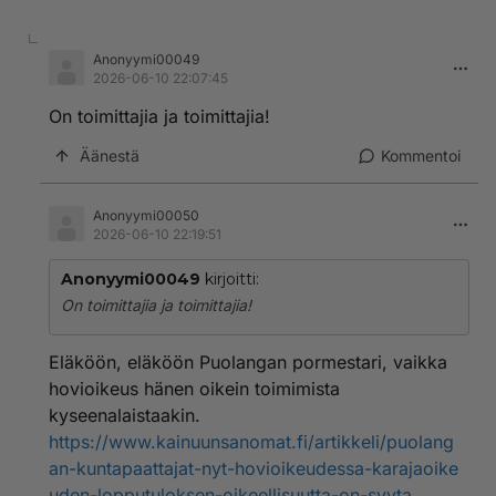
Anonyymi00049
2026-06-10 22:07:45
On toimittajia ja toimittajia!
Äänestä
Kommentoi
Anonyymi00050
2026-06-10 22:19:51
Anonyymi00049
kirjoitti:
On toimittajia ja toimittajia!
Eläköön, eläköön Puolangan pormestari, vaikka
hovioikeus hänen oikein toimimista
kyseenalaistaakin.
https://www.kainuunsanomat.fi/artikkeli/puolang
an-kuntapaattajat-nyt-hovioikeudessa-karajaoike
uden-lopputuloksen-oikeellisuutta-on-syyta