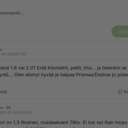
Lähe
su
-01-09 09:17:00
osi 1.6 vai 2.0? Entä kilometrit, pellit, tms... ja tietenkin se
yntö... Olen etsinyt hyvää ja halpaa Prismaa/Dedraa jo pi
estä
K
m. -89
001-01-09 12:04:00
ri on 1,3 litrainen, muistaakseni 79hv. Ei tuo nyt ihan mopo 