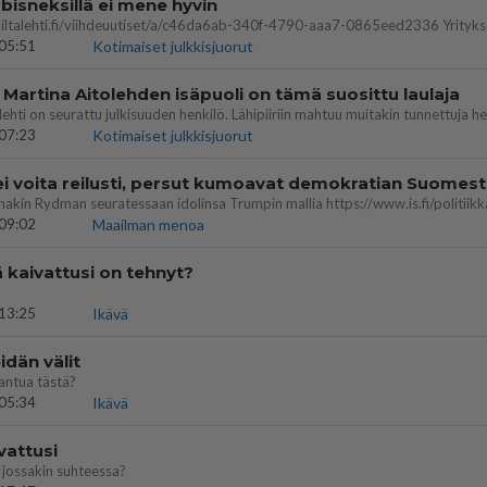
bisneksillä ei mene hyvin
05:51
Kotimaiset julkkisjuorut
 Martina Aitolehden isäpuoli on tämä suosittu laulaja
07:23
Kotimaiset julkkisjuorut
ei voita reilusti, persut kumoavat demokratian Suomes
09:02
Maailman menoa
ä kaivattusi on tehnyt?
13:25
Ikävä
dän välit
antua tästä?
05:34
Ikävä
vattusi
jossakin suhteessa?