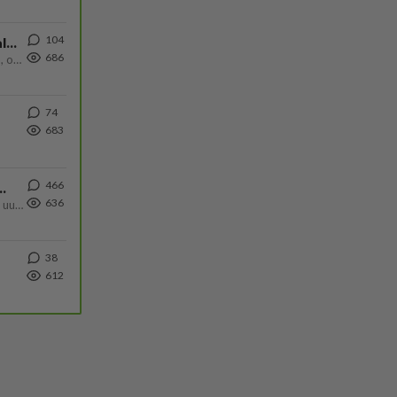
104
Kiteen Pallon superpesisjoukkue pelaa huumeiden vaikutuksen alaisena
686
Huumerikos. Yleisesti uskotaan, että se seikka, että eräs KiPan pelaaja kärähtää huumeista, on vain jäävuoren huippu. M
74
683
466
ä Ylen tänään julkaisemassa tuoreimmassa gallup-kyselyssä.
636
https://yle.fi/a/74-20239449 Perussuomalaisilla hurja- ja ylivoimaisesti suurin nousu tässä uudessa Ylen gallupissa. Kyl
38
612