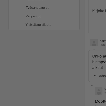
Työsuhdeautot
Vetyautot
Yleistä autoilusta
Kait
2001
Onko aut
hintapy
aikaa!
Ään
v
2
Mootto