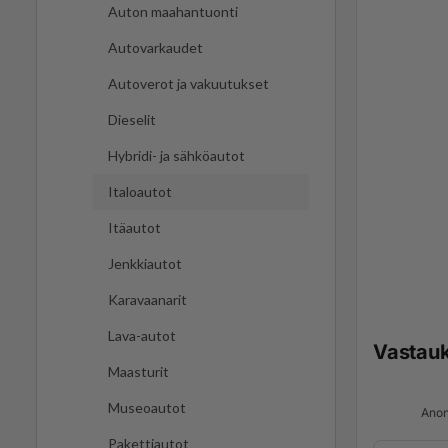
Auton maahantuonti
Autovarkaudet
Autoverot ja vakuutukset
Dieselit
Hybridi- ja sähköautot
Italoautot
Itäautot
Jenkkiautot
Karavaanarit
Lava-autot
Vastau
Maasturit
Museoautot
Anon
Pakettiautot