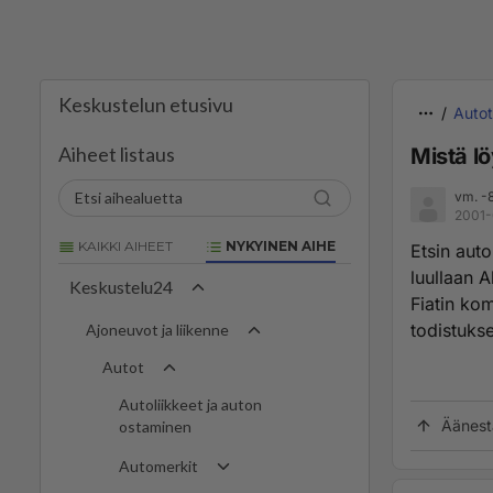
Keskustelun etusivu
Autot
Aiheet listaus
Mistä l
vm. -
2001-
KAIKKI AIHEET
NYKYINEN AIHE
Etsin auto
luullaan A
Keskustelu24
Fiatin ko
todistuks
Ajoneuvot ja liikenne
Autot
Autoliikkeet ja auton
Äänest
ostaminen
Automerkit