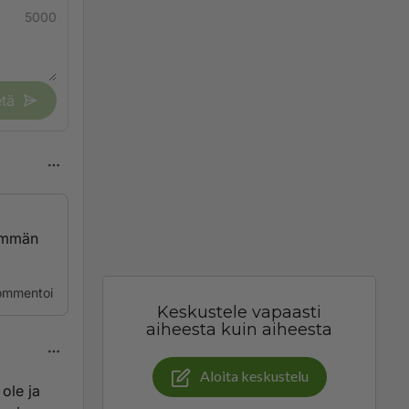
5000
tä
demmän
ommentoi
Keskustele vapaasti
aiheesta kuin aiheesta
Aloita keskustelu
ole ja