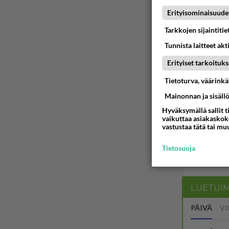
sammuiv
Erityisominaisuude
Prismoja
Tarkkojen sijaintiti
jos viit
Tunnista laitteet akt
osat so
Erityiset tarkoituks
Ään
Tietoturva, väärink
Mainonnan ja sisäll
Hyväksymällä sallit t
vaikuttaa asiakaskoke
vastustaa tätä tai mu
Tietosuoja
LUETUI
PÄIVÄ
VI