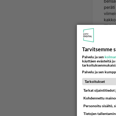
bensan
peräti
viime
kakkos
lähinn
Umpion
samoin
ja uut
Tarvitsemme s
Lohkol
minull
Palvelu ja sen
kolman
käyttäen evästeitä ja
vuoksi
tarkoituksenmukaisi
noin v
Palvelu ja sen kumpp
Ää
Tarkoitukset
Tarkat sijaintitiedo
ajell
2001
Kohdennettu mainon
Personoitu sisältö, 
Veljell
Tietojen tallentamine
tekoa. 