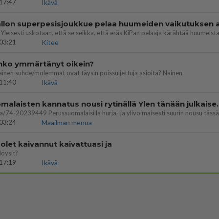
17:47
Ikävä
03:21
Kitee
enko ymmärtänyt oikein?
ainen suhde/molemmat ovat täysin poissuljettuja asioita? Nainen
11:40
Ikävä
Perussuomalaisten kannatus nousi rytinäll
03:24
Maailman menoa
let kaivannut kaivattuasi ja
löysit?
17:19
Ikävä