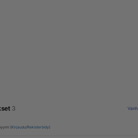
kset
3
Vanh
yymi (
Kirjaudu
/
Rekisteröidy
)