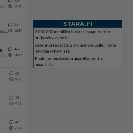
320
1515
https://www.iltalehti.fi/viihdeuutiset/a/c46da6ab-340f-4790-aaa7-0865eed2336 Yrityksen konkurssihakemus on tullut kärä
STARA.FI
31
1239
Martina Aitolehti on seurattu julkisuuden henkilö. Lähipiiriin mahtuu muitakin tunnettuja henkilöitä. Tiesitkö, että Ma
2 000 000 mehiläistä valtasi naapuruston –
hurja näky videolle
Sääennuste ulottuu nyt marraskuulle – tältä
466
ta
näyttää syksyn sää
1037
Näin tekisi ainakin Rydman seuratessaan idolinsa Trumpin mallia https://www.is.fi/politiikka/art-2000012187244.html
Puolet suomalaisista ajaa ylinopeutta
maanteillä
62
956
73
942
48
691