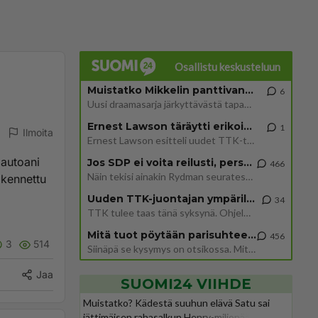
Osallistu keskusteluun
Muistatko Mikkelin panttivankidraaman?
6
Uusi draamasarja järkyttävästä tapauksesta on tulossa. Tositapahtumiin perustuva sarja ammentaa vuoden 1986 Mikkelin pan
Ernest Lawson täräytti erikoisen heiton TTK-lehdistötilaisuudessa: " Onko tässä tarkoituksena...?"
1
Ilmoita
Ernest Lawson esitteli uudet TTK-tähtioppilaat ja opettajat torstaina 6.8. lehdistölle. Tulevalla kaudella on yksi hausk
 autoani
Jos SDP ei voita reilusti, persut kumoavat demokratian Suomesta
466
Näin tekisi ainakin Rydman seuratessaan idolinsa Trumpin mallia https://www.is.fi/politiikka/art-2000012187244.html
akennettu
Uuden TTK-juontajan ympärillä epätietoisuus sakenee - Nyt MTV hämmentää soppaa
34
TTK tulee taas tänä syksynä. Ohjelman uudet tähtioppilaat julkistetaan torstaina 6. elokuuta klo 14 alkavassa lehdistö
Mitä tuot pöytään parisuhteessa?
456
3
514
Siinäpä se kysymys on otsikossa. Mitäpä siis tuot/toisit pöytään parisuhteessa? Oletko mies vai nainen? Koetko sen mitä
Jaa
SUOMI24 VIIHDE
Muistatko? Kädestä suuhun elävä Satu sai
jättimäisen rahasalkun Henry-miljonääriltä