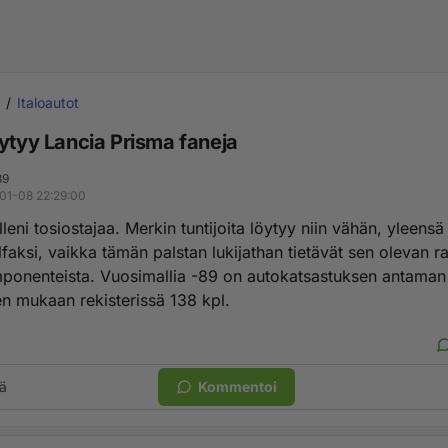
Italoautot
öytyy Lancia Prisma faneja
89
01-08 22:29:00
lleni tosiostajaa. Merkin tuntijoita löytyy niin vähän, yleensä
lfaksi, vaikka tämän palstan lukijathan tietävät sen olevan r
mponenteista. Vuosimallia -89 on autokatsastuksen antaman
en mukaan rekisterissä 138 kpl.
ä
Kommentoi