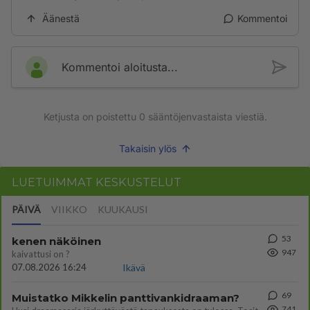
Äänestä
Kommentoi
Kommentoi aloitusta...
Ketjusta on poistettu
0
sääntöjenvastaista viestiä.
Takaisin ylös
LUETUIMMAT KESKUSTELUT
PÄIVÄ
VIIKKO
KUUKAUSI
53
kenen näköinen
947
kaivattusi on ?
07.08.2026 16:24
Ikävä
69
Muistatko Mikkelin panttivankidraaman?
741