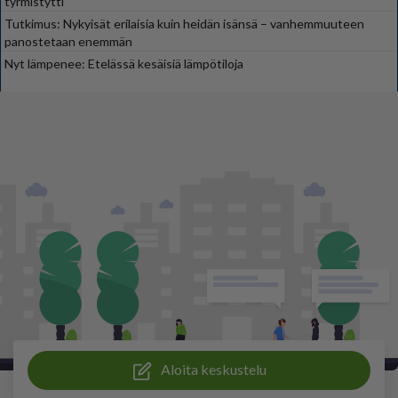
tyrmistytti
Tutkimus: Nykyisät erilaisia kuin heidän isänsä – vanhemmuuteen
panostetaan enemmän
Nyt lämpenee: Etelässä kesäisiä lämpötiloja
Aloita keskustelu