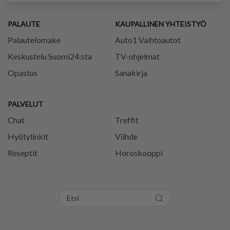
PALAUTE
KAUPALLINEN YHTEISTYÖ
Palautelomake
Auto1 Vaihtoautot
Keskustelu Suomi24:sta
TV-ohjelmat
Opastus
Sanakirja
PALVELUT
Chat
Treffit
Hyötylinkit
Viihde
Reseptit
Horoskooppi