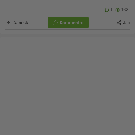
1
168
Äänestä
Kommentoi
Jaa