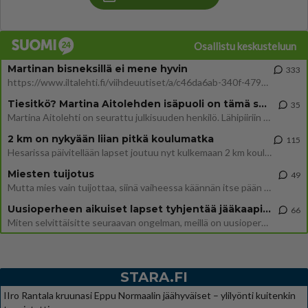
Osallistu keskusteluun
Martinan bisneksillä ei mene hyvin
333
https://www.iltalehti.fi/viihdeuutiset/a/c46da6ab-340f-4790-aaa7-0865eed2336 Yrityksen konkurssihakemus on tullut kärä
Tiesitkö? Martina Aitolehden isäpuoli on tämä suosittu laulaja
35
Martina Aitolehti on seurattu julkisuuden henkilö. Lähipiiriin mahtuu muitakin tunnettuja henkilöitä. Tiesitkö, että Ma
2 km on nykyään liian pitkä koulumatka
115
Hesarissa päivitellään lapset joutuu nyt kulkemaan 2 km kouluun jösses. Ruostefillarilla tuo matka menee vaikka miten äk
Miesten tuijotus
49
Mutta mies vain tuijottaa, siinä vaiheessa käännän itse pään pois. Mikä juttu? Yleensä jos joku tuijottaa tai katsoo, hä
Uusioperheen aikuiset lapset tyhjentää jääkaapin käydessään
66
Miten selvittäisitte seuraavan ongelman, meillä on uusioperhe, minulla teini-ikäiset lapset ja puolisolla aikuiset, jotk
STARA.FI
IIro Rantala kruunasi Eppu Normaalin jäähyväiset – ylilyönti kuitenkin