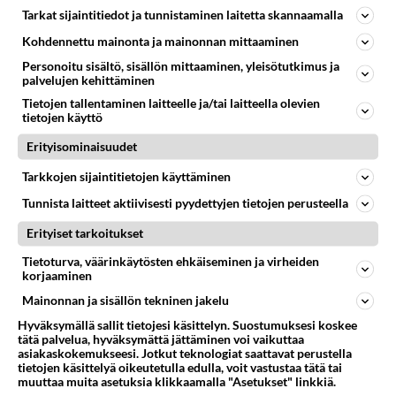
Tarkat sijaintitiedot ja tunnistaminen laitetta skannaamalla
7
Ernest Lawson täräytti erikoisen heiton TTK-lehdistötilaisuudessa: " Onko tässä tarkoituksena...?"
586
Ernest Lawson esitteli uudet TTK-tähtioppilaat ja opettajat torstaina 6.8. lehdistölle. Tulevalla kaudella on yksi hausk
Kohdennettu mainonta ja mainonnan mittaaminen
07.08.2026 07:20
Kotimaiset julkkisjuorut
Personoitu sisältö, sisällön mittaaminen, yleisötutkimus ja
palvelujen kehittäminen
78
Hyvä ihminen
Tietojen tallentaminen laitteelle ja/tai laitteella olevien
486
Koetko olevasi hyvä ihminen ja kohteletko toisia arvostavasti?
tietojen käyttö
08.08.2026 05:09
Ikävä
Erityisominaisuudet
37
Nainen. Onko meissä
Tarkkojen sijaintitietojen käyttäminen
470
Sinusta jotain samaa? Näköä tai luonteenpiirteitä? Utelias
07.08.2026 21:51
Ikävä
Tunnista laitteet aktiivisesti pyydettyjen tietojen perusteella
Erityiset tarkoitukset
Osallistu keskusteluun
Tietoturva, väärinkäytösten ehkäiseminen ja virheiden
Muistatko Mikkelin panttivankidraaman?
69
korjaaminen
Uusi draamasarja järkyttävästä tapauksesta on tulossa. Tositapahtumiin perustuva sarja ammentaa vuoden 1986 Mikkelin pan
Mainonnan ja sisällön tekninen jakelu
Ernest Lawson täräytti erikoisen heiton TTK-lehdistötilaisuudessa: " Onko tässä tarkoituksena...?"
7
Hyväksymällä sallit tietojesi käsittelyn. Suostumuksesi koskee
Ernest Lawson esitteli uudet TTK-tähtioppilaat ja opettajat torstaina 6.8. lehdistölle. Tulevalla kaudella on yksi hausk
tätä palvelua, hyväksymättä jättäminen voi vaikuttaa
asiakaskokemukseesi. Jotkut teknologiat saattavat perustella
Jos SDP ei voita reilusti, persut kumoavat demokratian Suomesta
620
tietojen käsittelyä oikeutetulla edulla, voit vastustaa tätä tai
Näin tekisi ainakin Rydman seuratessaan idolinsa Trumpin mallia https://www.is.fi/politiikka/art-2000012187244.html
muuttaa muita asetuksia klikkaamalla "Asetukset" linkkiä.