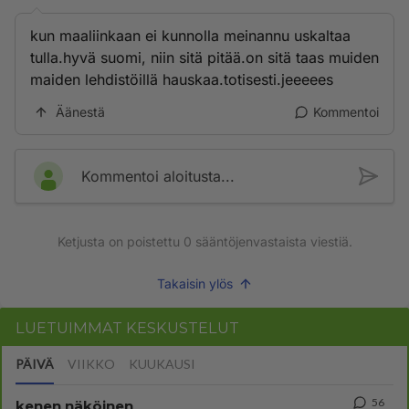
kun maaliinkaan ei kunnolla meinannu uskaltaa
tulla.hyvä suomi, niin sitä pitää.on sitä taas muiden
maiden lehdistöillä hauskaa.totisesti.jeeeees
Äänestä
Kommentoi
Kommentoi aloitusta...
Ketjusta on poistettu
0
sääntöjenvastaista viestiä.
Takaisin ylös
LUETUIMMAT KESKUSTELUT
PÄIVÄ
VIIKKO
KUUKAUSI
56
kenen näköinen