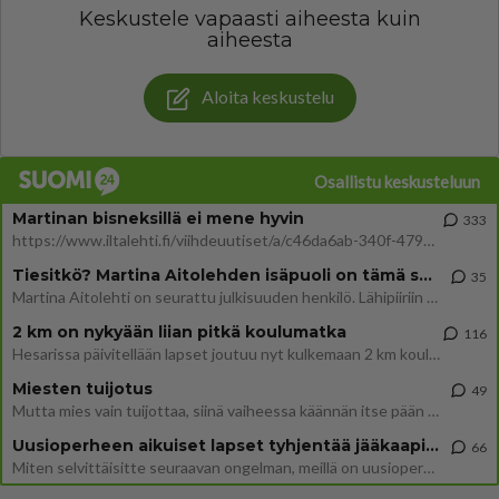
Keskustele vapaasti aiheesta kuin
aiheesta
Aloita keskustelu
Osallistu keskusteluun
Martinan bisneksillä ei mene hyvin
333
https://www.iltalehti.fi/viihdeuutiset/a/c46da6ab-340f-4790-aaa7-0865eed2336 Yrityksen konkurssihakemus on tullut kärä
Tiesitkö? Martina Aitolehden isäpuoli on tämä suosittu laulaja
35
Martina Aitolehti on seurattu julkisuuden henkilö. Lähipiiriin mahtuu muitakin tunnettuja henkilöitä. Tiesitkö, että Ma
2 km on nykyään liian pitkä koulumatka
116
Hesarissa päivitellään lapset joutuu nyt kulkemaan 2 km kouluun jösses. Ruostefillarilla tuo matka menee vaikka miten äk
Miesten tuijotus
49
Mutta mies vain tuijottaa, siinä vaiheessa käännän itse pään pois. Mikä juttu? Yleensä jos joku tuijottaa tai katsoo, hä
Uusioperheen aikuiset lapset tyhjentää jääkaapin käydessään
66
Miten selvittäisitte seuraavan ongelman, meillä on uusioperhe, minulla teini-ikäiset lapset ja puolisolla aikuiset, jotk