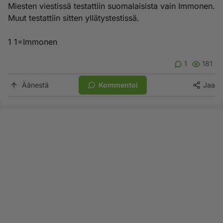
Miesten viestissä testattiin suomalaisista vain Immonen.
Muut testattiin sitten yllätystestissä.
1 1=Immonen
1
181
Äänestä
Kommentoi
Jaa