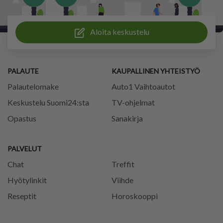
Aloita keskustelu
PALAUTE
KAUPALLINEN YHTEISTYÖ
Palautelomake
Auto1 Vaihtoautot
Keskustelu Suomi24:sta
TV-ohjelmat
Opastus
Sanakirja
PALVELUT
Chat
Treffit
Hyötylinkit
Viihde
Reseptit
Horoskooppi