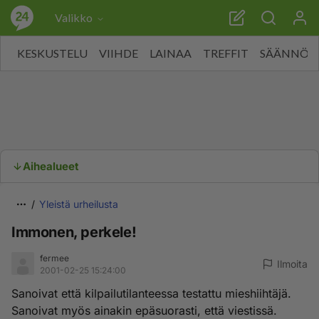
Valikko
KESKUSTELU
VIIHDE
LAINAA
TREFFIT
SÄÄNNÖT
Aihealueet
Yleistä urheilusta
Immonen, perkele!
fermee
Ilmoita
2001-02-25 15:24:00
Sanoivat että kilpailutilanteessa testattu mieshiihtäjä.
Sanoivat myös ainakin epäsuorasti, että viestissä.