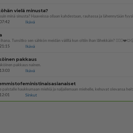
öhän vielä minusta?
07:42
Ikävä
a
ihana. Tunsitko sen sähkön meidän välillä kun oltiin ihan låhekkäin? 👩‍❤️‍👩❤️😼
21:15
Ikävä
köinen pakkaus
äköinen pakkaus nainen.
13:03
Ikävä
emmistofeministinaisasianaiset
12:01
Sinkut