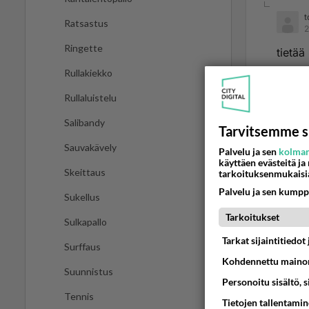
t
Ratsastus
2
Ringette
tietää
Rullakiekko
Ää
Rullaluistelu
Salibandy
Tarvitsemme s
Sauvakävely
Palvelu ja sen
kolman
käyttäen evästeitä ja
Skeittaus
tarkoituksenmukaisi
Palvelu ja sen kumpp
Sukellus
Tarkoitukset
Sulkapallo
Tarkat sijaintitiedo
LUETUI
Surffaus
Kohdennettu mainon
PÄIVÄ
VI
Suunnistus
Personoitu sisältö, 
Tennis
Tietojen tallentamine
Jos SDP 