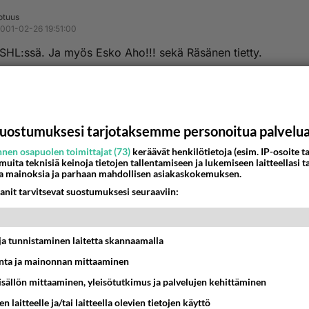
otuus
001-02-26 19:51:00
 SHL:ssä. Ja myös Esko Aho!!! sekä Räsänen tietty.
nestä
K
Kommentoi aloitusta...
uostumuksesi tarjotaksemme personoitua palvelu
nen osapuolen toimittajat (73)
keräävät henkilötietoja (esim. IP-osoite ta
 muita teknisiä keinoja tietojen tallentamiseen ja lukemiseen laitteellasi t
a mainoksia ja parhaan mahdollisen asiakaskokemuksen.
Ketjusta on poistettu
0
sääntöjenvastaista viestiä.
anit tarvitsevat suostumuksesi seuraaviin:
Takaisin ylös
t ja tunnistaminen laitetta skannaamalla
MMAT KESKUSTELUT
ta ja mainonnan mittaaminen
IKKO
KUUKAUSI
sisällön mittaaminen, yleisötutkimus ja palvelujen kehittäminen
n laitteelle ja/tai laitteella olevien tietojen käyttö
ei voita reilusti, persut kumoavat demokratian Suomes