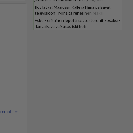
Iloyllätys! Maajussi-Kalle ja Niina palaavat
televisioon - Niinalta rehellinen reaktio:
"KÄÄKS!"
Esko Eerikäinen lopetti testosteronit kesäksi -
Tämä ikävä vaikutus iski heti
immat