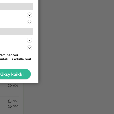
1533
Näin tekisi ainakin Rydman seuratessaan idolinsa Trumpin mallia https://www.is.fi/politiikka/art-2000012187244.html
44
847
Olen säälittävä, mitä tulee sinun kohtaamiseen. Tunnen vaan itseni todella epävarmaksi sun kanssa. Jos minun olisi pitän
473
ä Ylen tänään julkaisemassa tuoreimmassa gallup-kyselyssä.
713
https://yle.fi/a/74-20239449 Perussuomalaisilla hurja- ja ylivoimaisesti suurin nousu tässä uudessa Ylen gallupissa. Kyl
ttäminen voi
utetulla edulla, voit
11
662
Poliisin mukaan nuori oli lähes täysi-ikäinen. Ennen iltakuutta tulleen ilmoituksen mukaan ihminen oli joutunut mahdoll
äksy kaikki
43
606
38
580