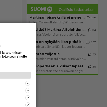
Osallistu keskusteluun
Martinan bisneksillä ei mene hyvin
329
https://www.iltalehti.fi/viihdeuutiset/a/c46da6ab-340f-4790-aaa7-0865eed2336 Yrityksen konkurssihakemus on tullut kärä
ommentoi
Tiesitkö? Martina Aitolehden isäpuoli on tämä suosittu laulaja
34
Martina Aitolehti on seurattu julkisuuden henkilö. Lähipiiriin mahtuu muitakin tunnettuja henkilöitä. Tiesitkö, että Ma
2 km on nykyään liian pitkä koulumatka
107
a
Hesarissa päivitellään lapset joutuu nyt kulkemaan 2 km kouluun jösses. Ruostefillarilla tuo matka menee vaikka miten äk
i laitetunniste)
Miesten tuijotus
45
arjotakseen sinulle
Mutta mies vain tuijottaa, siinä vaiheessa käännän itse pään pois. Mikä juttu? Yleensä jos joku tuijottaa tai katsoo, hä
Uusioperheen aikuiset lapset tyhjentää jääkaapin käydessään
56
Miten selvittäisitte seuraavan ongelman, meillä on uusioperhe, minulla teini-ikäiset lapset ja puolisolla aikuiset, jotk
602
ta