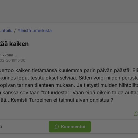
untoilu
Yleistä urheilusta
tää kaiken
iikkona...
02-26 19:15:00
kertoo kaiken tietämänsä kuulemma parin päivän päästä. Eli 
 kunnes loput testitulokset selviää. Sitten voipi niiden perust
sopivan tarinan tilanteen mukaan. Ja tietysti muiden hiihtolii
kanssa sovitaan "totuudesta". Vaan eipä oikein taida autta
ää...Kemisti Turpeinen ei tainnut aivan onnistua ?
ä
Kommentoi