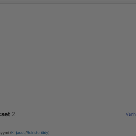
kset
2
Vanh
yymi (
Kirjaudu
/
Rekisteröidy
)