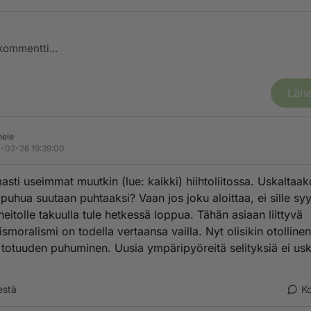
Lähe
ele
-02-26 19:39:00
asti useimmat muutkin (lue: kaikki) hiihtoliitossa. Uskaltaa
puhua suutaan puhtaaksi? Vaan jos joku aloittaa, ei sille syyt
heitolle takuulla tule hetkessä loppua. Tähän asiaan liittyvä
smoralismi on todella vertaansa vailla. Nyt olisikin otollinen
a totuuden puhuminen. Uusia ympäripyöreitä selityksiä ei us
.
estä
K