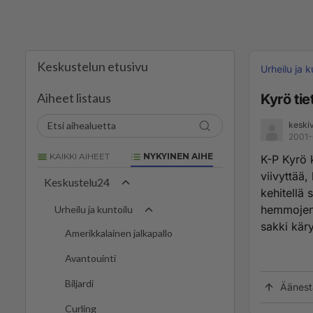
Keskustelun etusivu
Urheilu ja k
Aiheet listaus
Kyrö tie
keskiv
2001-
KAIKKI AIHEET
NYKYINEN AIHE
K-P Kyrö 
viivyttää,
Keskustelu24
kehitellä 
hemmojen 
Urheilu ja kuntoilu
sakki käry
Amerikkalainen jalkapallo
Avantouinti
Biljardi
Äänest
Curling