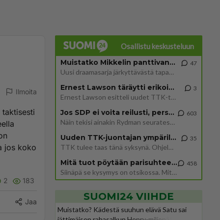
Osallistu keskusteluun
Muistatko Mikkelin panttivankidraaman?
47
Uusi draamasarja järkyttävästä tapauksesta on tulossa. Tositapahtumiin perustuva sarja ammentaa vuoden 1986 Mikkelin pan
Ernest Lawson täräytti erikoisen heiton TTK-lehdistötilaisuudessa: " Onko tässä tarkoituksena...?"
3
Ilmoita
Ernest Lawson esitteli uudet TTK-tähtioppilaat ja opettajat torstaina 6.8. lehdistölle. Tulevalla kaudella on yksi hausk
taktisesti
Jos SDP ei voita reilusti, persut kumoavat demokratian Suomesta
603
Näin tekisi ainakin Rydman seuratessaan idolinsa Trumpin mallia https://www.is.fi/politiikka/art-2000012187244.html
eella
ton
Uuden TTK-juontajan ympärillä epätietoisuus sakenee - Nyt MTV hämmentää soppaa
35
a jos koko
TTK tulee taas tänä syksynä. Ohjelman uudet tähtioppilaat julkistetaan torstaina 6. elokuuta klo 14 alkavassa lehdistö
Mitä tuot pöytään parisuhteessa?
458
Siinäpä se kysymys on otsikossa. Mitäpä siis tuot/toisit pöytään parisuhteessa? Oletko mies vai nainen? Koetko sen mitä
2
183
SUOMI24 VIIHDE
Jaa
Muistatko? Kädestä suuhun elävä Satu sai
jättimäisen rahasalkun Henry-miljonääriltä