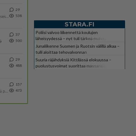
29
538
Yhtä paljon, kuin minä sinusta? Haaveissa ollaan kahdestaan, rauhassa ja lähennytään fyysisesti ja tutustutaan syvemmin
STARA.FI
Poliisi valvoo liikennettä koulujen
37
läheisyydessä – nyt tuli tärkeä muistutus
500

Junaliikenne Suomen ja Ruotsin välillä alkaa –
tulli aloittaa tehovalvonnan
Suuria räjähdyksiä Kittilässä elokuussa –
29
puolustusvoimat suorittaa massaräjäytyksiä
488
157
473
Tulevat tänne palstalle haukkumaan miehiä ja naljailemaan miehelle, kehuvat olevansa heitä parempia. Itse asuvat MIEHE