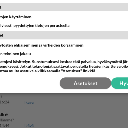
t
09:02
Maailman menoa
etojen käyttäminen
 arkuuteni
iivisesti pyydettyjen tietojen perusteella
16:54
Ikävä
et
Perussuomalaisten kannatus nousi rytinäll
äytösten ehkäiseminen ja virheiden korjaaminen
ön tekninen jakelu
03:24
Maailman menoa
ietojesi käsittelyn. Suostumuksesi koskee tätä palvelua, hyväksymättä jä
mukseesi. Jotkut teknologiat saattavat perustella tietojen käsittelyä oike
ein täysi-ikäinen hukkui?
uttaa muita asetuksia klikkaamalla "Asetukset" linkkiä.
20:09
Iisalmi
Asetukset
Hyv
köinen
 ?
16:24
Ikävä
llut
illämme?
14:44
Ikävä