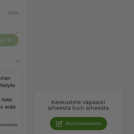
5000
tä
kohan
telylle
 hetki
Keskustele vapaasti
ko enää
aiheesta kuin aiheesta
Aloita keskustelu
ommentoi