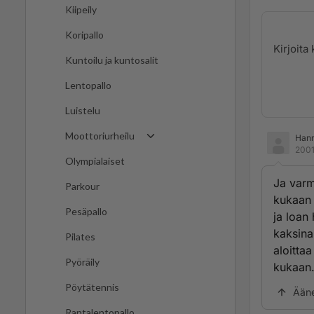
Kiipeily
Koripallo
Kuntoilu ja kuntosalit
Lentopallo
Luistelu
Moottoriurheilu
Hann
2001
Olympialaiset
Ja varm
Parkour
kukaan 
Pesäpallo
ja loan 
kaksinai
Pilates
aloitta
Pyöräily
kukaan
Pöytätennis
Ään
Rantalentopallo