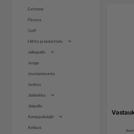
Extreme
Fitness
Golf
Hiihto ja laskettelu
Jalkapallo
Jooga
Jousiammunta
Juoksu
Jääkiekko
Jääpallo
Vastau
Kamppailulajit
Keilaus
Anon