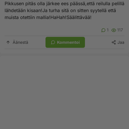
Pikkusen pitäs olla järkee ees päässä,että reilulla pelillä
lähdetään kisaan!Ja turha sitä on sitten syytellä että
muista otettiin mallia!HaHah!Säälittävää!
1
117
Äänestä
Kommentoi
Jaa