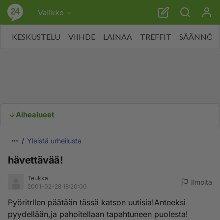
Valikko
KESKUSTELU
VIIHDE
LAINAA
TREFFIT
SÄÄNNÖT
Aihealueet
Yleistä urheilusta
hävettävää!
Teukka
Ilmoita
2001-02-28 18:20:00
Pyöritrllen päätään tässä katson uutisia!Anteeksi
pyydellään,ja pahoitellaan tapahtuneen puolesta!