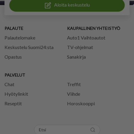
Aloita keskustelu
PALAUTE
KAUPALLINEN YHTEISTYÖ
Palautelomake
Auto1 Vaihtoautot
Keskustelu Suomi24:sta
TV-ohjelmat
Opastus
Sanakirja
PALVELUT
Chat
Treffit
Hyötylinkit
Viihde
Reseptit
Horoskooppi