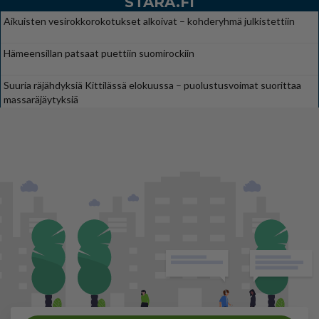
STARA.FI
Aikuisten vesirokkorokotukset alkoivat – kohderyhmä julkistettiin
Hämeensillan patsaat puettiin suomirockiin
Suuria räjähdyksiä Kittilässä elokuussa – puolustusvoimat suorittaa
massaräjäytyksiä