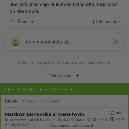
Joo pitäishän sejo etukäteen tietää että norjalaiset
on kierompia.
Äänestä
Kommentoi
Kommentoi aloitusta...
Ketjusta on poistettu
0
sääntöjenvastaista viestiä.
Takaisin ylös
LUETUIMMAT KESKUSTELUT
PÄIVÄ
VIIKKO
KUUKAUSI
301
Martinan bisneksillä ei mene hyvin
1273
https://www.iltalehti.fi/viihdeuutiset/a/c46da6ab-340f-4790-aaa7-0865eed2336 Yrityksen konkurssihakemus on tullut kärä
05.08.2026 05:51
Kotimaiset julkkisjuorut