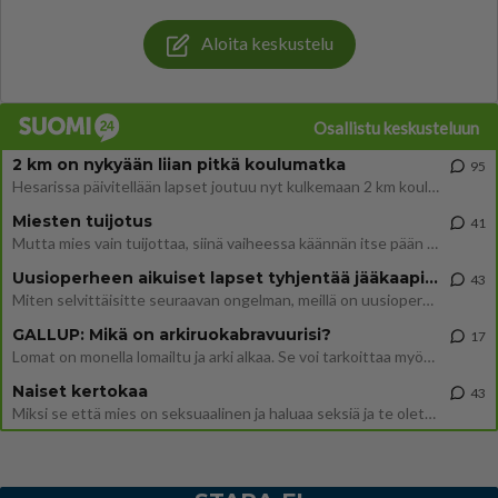
Aloita keskustelu
Osallistu keskusteluun
2 km on nykyään liian pitkä koulumatka
95
Hesarissa päivitellään lapset joutuu nyt kulkemaan 2 km kouluun jösses. Ruostefillarilla tuo matka menee vaikka miten äk
Miesten tuijotus
41
Mutta mies vain tuijottaa, siinä vaiheessa käännän itse pään pois. Mikä juttu? Yleensä jos joku tuijottaa tai katsoo, hä
Uusioperheen aikuiset lapset tyhjentää jääkaapin käydessään
43
Miten selvittäisitte seuraavan ongelman, meillä on uusioperhe, minulla teini-ikäiset lapset ja puolisolla aikuiset, jotk
GALLUP: Mikä on arkiruokabravuurisi?
17
Lomat on monella lomailtu ja arki alkaa. Se voi tarkoittaa myös sitä, että grillailut on grillattu ja palataan arjen ruo
Naiset kertokaa
43
Miksi se että mies on seksuaalinen ja haluaa seksiä ja te olette hänen mielestänne haluttava on vastenmielistä? Mikä sii