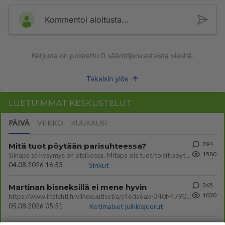
Kommentoi aloitusta...
Ketjusta on poistettu
0
sääntöjenvastaista viestiä.
Takaisin ylös
LUETUIMMAT KESKUSTELUT
PÄIVÄ
VIIKKO
KUUKAUSI
394
Mitä tuot pöytään parisuhteessa?
1580
Siinäpä se kysymys on otsikossa. Mitäpä siis tuot/toisit pöytään parisuhteessa? Oletko mies vai nainen? Koetko sen mitä
04.08.2026 16:53
Sinkut
265
Martinan bisneksillä ei mene hyvin
1030
https://www.iltalehti.fi/viihdeuutiset/a/c46da6ab-340f-4790-aaa7-0865eed2336 Yrityksen konkurssihakemus on tullut kärä
05.08.2026 05:51
Kotimaiset julkkisjuorut