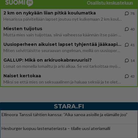
Osallistu keskusteluun
2 km on nykyään liian pitkä koulumatka
78
Hesarissa päivitellään lapset joutuu nyt kulkemaan 2 km kouluun jösses. Ruostefillarilla tuo matka menee vaikka miten äk
Miesten tuijotus
40
Mutta mies vain tuijottaa, siinä vaiheessa käännän itse pään pois. Mikä juttu? Yleensä jos joku tuijottaa tai katsoo, hä
Uusioperheen aikuiset lapset tyhjentää jääkaapin käydessään
41
Miten selvittäisitte seuraavan ongelman, meillä on uusioperhe, minulla teini-ikäiset lapset ja puolisolla aikuiset, jotk
GALLUP: Mikä on arkiruokabravuurisi?
14
Lomat on monella lomailtu ja arki alkaa. Se voi tarkoittaa myös sitä, että grillailut on grillattu ja palataan arjen ruo
Naiset kertokaa
43
Miksi se että mies on seksuaalinen ja haluaa seksiä ja te olette hänen mielestänne haluttava on vastenmielistä? Mikä sii
STARA.FI
Ellinoora Tanssii tähtien kanssa: ”Aika sanoa asioille ja elämälle joo”
Hesburger luopuu lastenateriasta – tilalle uusi ateriamalli