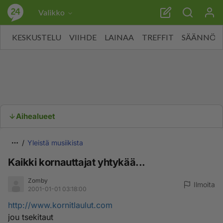
Valikko
KESKUSTELU
VIIHDE
LAINAA
TREFFIT
SÄÄNNÖT
Aihealueet
Yleistä musiikista
Kaikki kornauttajat yhtykää...
Zomby
Ilmoita
2001-01-01 03:18:00
http://www.kornitlaulut.com
jou tsekitaut