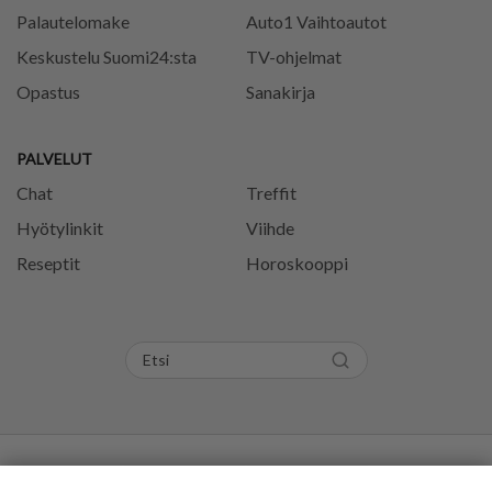
Palautelomake
Auto1 Vaihtoautot
Keskustelu Suomi24:sta
TV-ohjelmat
Opastus
Sanakirja
PALVELUT
Chat
Treffit
Hyötylinkit
Viihde
Reseptit
Horoskooppi
Tietosuojaseloste
Käyttöehdot
Evästeasetukset