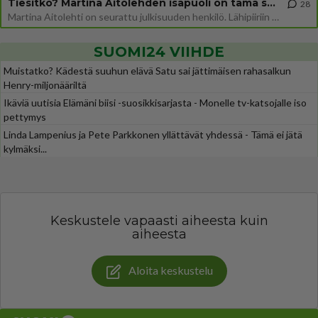
Tiesitkö? Martina Aitolehden isäpuoli on tämä suosittu laulaja
28
Martina Aitolehti on seurattu julkisuuden henkilö. Lähipiiriin mahtuu muitakin tunnettuja henkilöitä. Tiesitkö, että Ma
SUOMI24 VIIHDE
Muistatko? Kädestä suuhun elävä Satu sai jättimäisen rahasalkun
Henry-miljonääriltä
Ikäviä uutisia Elämäni biisi -suosikkisarjasta - Monelle tv-katsojalle iso
pettymys
Linda Lampenius ja Pete Parkkonen yllättävät yhdessä - Tämä ei jätä
kylmäksi...
Keskustele vapaasti aiheesta kuin
aiheesta
Aloita keskustelu