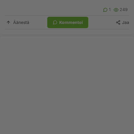
1
249
Äänestä
Kommentoi
Jaa