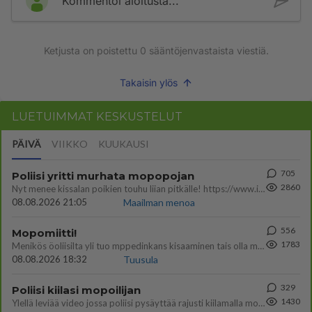
Kommentoi aloitusta...
Ketjusta on poistettu
0
sääntöjenvastaista viestiä.
Takaisin ylös
LUETUIMMAT KESKUSTELUT
PÄIVÄ
VIIKKO
KUUKAUSI
705
Poliisi yritti murhata mopopojan
2860
Nyt menee kissalan poikien touhu liian pitkälle! https://www.is.fi/kotimaa/art-2000012193221.html Karu video mopomiiti
08.08.2026 21:05
Maailman menoa
556
Mopomiitti!
1783
Menikös öoliisilta yli tuo mppedinkans kisaaminen tais olla melkoinen riski vahigoittaa tarpeettomasti jopa kuolla tuoss
08.08.2026 18:32
Tuusula
329
Poliisi kiilasi mopoilijan
1430
Ylellä leviää video jossa poliisi pysäyttää rajusti kiilamalla mopo pojan. Toivottavasti poliisi ottaa tuosta mallia myö