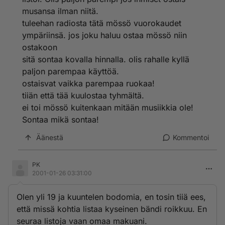
musansa ilman niitä.
tuleehan radiosta tätä mössö vuorokaudet
ympäriinsä. jos joku haluu ostaa mössö niin
ostakoon
sitä sontaa kovalla hinnalla. olis rahalle kyllä
paljon parempaa käyttöä.
ostaisvat vaikka parempaa ruokaa!
tiiän että tää kuulostaa tyhmältä.
ei toi mössö kuitenkaan mitään musiikkia ole!
Sontaa mikä sontaa!
Äänestä
Kommentoi
PK
2001-01-26 03:31:00
Olen yli 19 ja kuuntelen bodomia, en tosin tiiä ees,
että missä kohtia listaa kyseinen bändi roikkuu. En
seuraa listoja vaan omaa makuani.