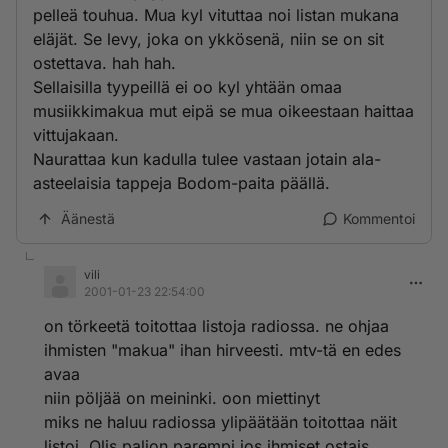
pelleä touhua. Mua kyl vituttaa noi listan mukana
eläjät. Se levy, joka on ykkösenä, niin se on sit
ostettava. hah hah.
Sellaisilla tyypeillä ei oo kyl yhtään omaa
musiikkimakua mut eipä se mua oikeestaan haittaa
vittujakaan.
Naurattaa kun kadulla tulee vastaan jotain ala-
asteelaisia tappeja Bodom-paita päällä.
Äänestä
Kommentoi
vili
2001-01-23 22:54:00
on törkeetä toitottaa listoja radiossa. ne ohjaa
ihmisten "makua" ihan hirveesti. mtv-tä en edes
avaa
niin pöljää on meininki. oon miettinyt
miks ne haluu radiossa ylipäätään toitottaa näit
listoi. Olis paljon parempi jos ihmiset ostais