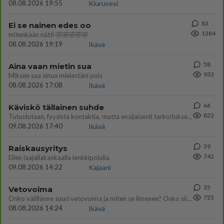
08.08.2026 19:55
Kiuruvesi
83
Ei se nainen edes oo
1384
mitenkään nätti 🤣🤣🤣🤣🤣
08.08.2026 19:19
Ikävä
58
Aina vaan mietin sua
933
Miksen saa sinua mielestäni pois
08.08.2026 17:08
Ikävä
66
Käviskö tällainen suhde
822
Tutustutaan, fyysistä kontaktia, mutta ensijaisesti tarkoituksena ei ole aloittaa mitään virallista tai rikkoa mitään? E
09.08.2026 17:40
Ikävä
39
Raiskausyritys
742
Eilen laajallakankaalla lenkkipolulla.
09.08.2026 14:22
Kajaani
35
Vetovoima
725
Onko välillänne suuri vetovoima ja miten se ilmenee? Onko siitä haittaa?
08.08.2026 14:24
Ikävä