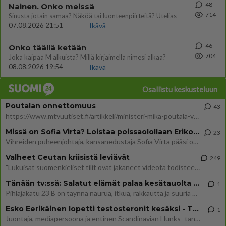
48
Nainen. Onko meissä
714
Sinusta jotain samaa? Näköä tai luonteenpiirteitä? Utelias
07.08.2026 21:51
Ikävä
46
Onko täällä ketään
704
Joka kaipaa M alkuista? Millä kirjaimella nimesi alkaa?
08.08.2026 19:54
Ikävä
Osallistu keskusteluun
Poutalan onnettomuus
43
https://www.mtvuutiset.fi/artikkeli/ministeri-mika-poutala-vakavassa-onnettomuudessa/9375980 Kumma kun jutussa ei manit
Missä on Sofia Virta? Loistaa poissaolollaan Erikoisjoukot uudelta kaudelta
23
Vihreiden puheenjohtaja, kansanedustaja Sofia Virta pääsi otsikoihin, kun tieto hänen osallistumisestaan Erikoisjoukot-k
Valheet Ceutan kriisistä leviävät
249
"Lukuisat suomenkieliset tilit ovat jakaneet videota todisteena siitä, että siirtolaisjoukot aiheuttavat edelleen Ceutas
Tänään tv:ssä: Salatut elämät palaa kesätauolta - Tässä hieman juonipaljastuksia
1
Pihlajakatu 23 B on täynnä naurua, itkua, rakkautta ja suuria salaisuuksia. Suomalaisten yksi pitkäikäisimmistä draamas
Esko Eerikäinen lopetti testosteronit kesäksi - Tämä ikävä vaikutus iski heti
1
Juontaja, mediapersoona ja entinen Scandinavian Hunks -tanssija Esko Eerikäinen on tunnettu avoimuudestaan. Nyt Eerikäi