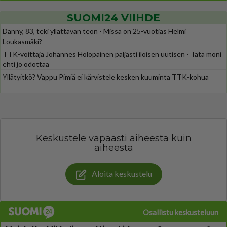
SUOMI24 VIIHDE
Danny, 83, teki yllättävän teon - Missä on 25-vuotias Helmi
Loukasmäki?
TTK-voittaja Johannes Holopainen paljasti iloisen uutisen - Tätä moni
ehti jo odottaa
Yllätyitkö? Vappu Pimiä ei kärvistele kesken kuuminta TTK-kohua
Keskustele vapaasti aiheesta kuin
aiheesta
Aloita keskustelu
Osallistu keskusteluun