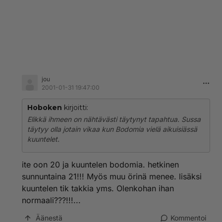
jou
2001-01-31 19:47:00
Hoboken
kirjoitti:
Elikkä ihmeen on nähtävästi täytynyt tapahtua. Sussa
täytyy olla jotain vikaa kun Bodomia vielä aikuisiässä
kuuntelet.
ite oon 20 ja kuuntelen bodomia. hetkinen
sunnuntaina 21!!! Myös muu örinä menee. lisäksi
kuuntelen tik takkia yms. Olenkohan ihan
normaali???!!!...
Äänestä
Kommentoi