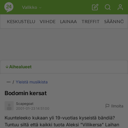
Valikko
KESKUSTELU
VIIHDE
LAINAA
TREFFIT
SÄÄNNÖT
Aihealueet
Yleistä musiikista
Bodomin kersat
Scapegoat
Ilmoita
2001-01-23 14:51:00
Kuunteleeko kukaan yli 19-vuotias kyseistä bändiä?
Tuntuu siltä että kaikki tuota Aleksi "Villikersa" Laihan