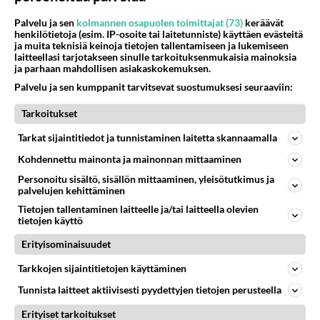
vaan metallista! Ale Kuoppala (bodomin kitaristi)
Palvelu ja sen
kolmannen osapuolen toimittajat (73)
keräävät
on itse
henkilötietoja (esim. IP-osoite tai laitetunniste) käyttäen evästeitä
ja muita teknisiä keinoja tietojen tallentamiseen ja lukemiseen
sanonut että "ei kaikkien tarvitse niitten musasta
laitteellasi tarjotakseen sinulle tarkoituksenmukaisia mainoksia
tykätä ja se on OK!"
ja parhaan mahdollisen asiakaskokemuksen.
Palvelu ja sen kumppanit tarvitsevat suostumuksesi seuraaviin:
Äänestä
Kommentoi
Tarkoitukset
cryp
Tarkat sijaintitiedot ja tunnistaminen laitetta skannaamalla
2001-02-02 22:17:00
Kohdennettu mainonta ja mainonnan mittaaminen
No täs onkin ideana se, että Bodomia kuuntelee
Personoitu sisältö, sisällön mittaaminen, yleisötutkimus ja
kaikki 10-vuotiaat tapit, jotka diggaa samalla
palvelujen kehittäminen
jotain vitun Britney Spiritusta.
Tietojen tallentaminen laitteelle ja/tai laitteella olevien
Se on vaan aika naurettavaa. On vähän
tietojen käyttö
metallibändien suosio kääntynyt väärään
Erityisominaisuudet
suuntaan.
Tarkkojen sijaintitietojen käyttäminen
Mun mielestä metallin on parempi pysytellä ns.
inside-genrenä, ettei tuu tollaisia Ville Valoja
Tunnista laitteet aktiivisesti pyydettyjen tietojen perusteella
enää tähän maailmaan, jotka pilaa genren
Erityiset tarkoitukset