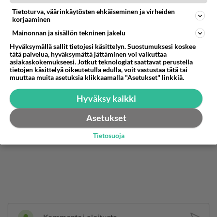
maineen.
Tietoturva, väärinkäytösten ehkäiseminen ja virheiden
Äänestä
Kommentoi
korjaaminen
Mainonnan ja sisällön tekninen jakelu
Hyväksymällä sallit tietojesi käsittelyn. Suostumuksesi koskee
tätä palvelua, hyväksymättä jättäminen voi vaikuttaa
asiakaskokemukseesi. Jotkut teknologiat saattavat perustella
tietojen käsittelyä oikeutetulla edulla, voit vastustaa tätä tai
muuttaa muita asetuksia klikkaamalla "Asetukset" linkkiä.
Hyväksy kaikki
Asetukset
Tietosuoja