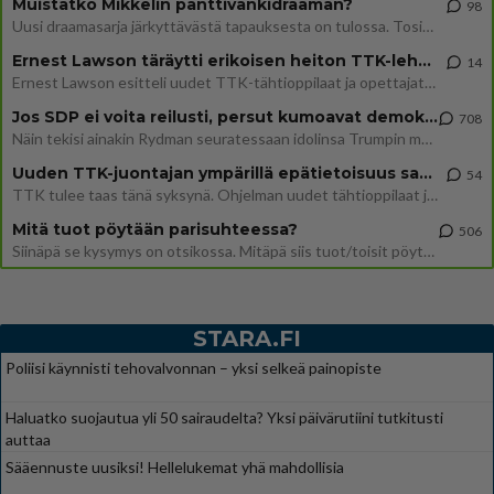
Muistatko Mikkelin panttivankidraaman?
98
Uusi draamasarja järkyttävästä tapauksesta on tulossa. Tositapahtumiin perustuva sarja ammentaa vuoden 1986 Mikkelin pan
Ernest Lawson täräytti erikoisen heiton TTK-lehdistötilaisuudessa: " Onko tässä tarkoituksena...?"
14
Ernest Lawson esitteli uudet TTK-tähtioppilaat ja opettajat torstaina 6.8. lehdistölle. Tulevalla kaudella on yksi hausk
Jos SDP ei voita reilusti, persut kumoavat demokratian Suomesta
708
Näin tekisi ainakin Rydman seuratessaan idolinsa Trumpin mallia https://www.is.fi/politiikka/art-2000012187244.html
Uuden TTK-juontajan ympärillä epätietoisuus sakenee - Nyt MTV hämmentää soppaa
54
TTK tulee taas tänä syksynä. Ohjelman uudet tähtioppilaat julkistetaan torstaina 6. elokuuta klo 14 alkavassa lehdistö
Mitä tuot pöytään parisuhteessa?
506
Siinäpä se kysymys on otsikossa. Mitäpä siis tuot/toisit pöytään parisuhteessa? Oletko mies vai nainen? Koetko sen mitä
STARA.FI
Poliisi käynnisti tehovalvonnan – yksi selkeä painopiste
Haluatko suojautua yli 50 sairaudelta? Yksi päivärutiini tutkitusti
auttaa
Sääennuste uusiksi! Hellelukemat yhä mahdollisia