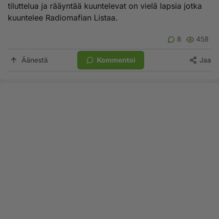
tiluttelua ja rääyntää kuuntelevat on vielä lapsia jotka
kuuntelee Radiomafian Listaa.
8
458
Äänestä
Kommentoi
Jaa