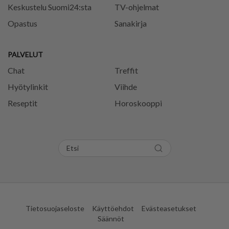
Keskustelu Suomi24:sta
TV-ohjelmat
Opastus
Sanakirja
PALVELUT
Chat
Treffit
Hyötylinkit
Viihde
Reseptit
Horoskooppi
Tietosuojaseloste
Käyttöehdot
Evästeasetukset
Säännöt