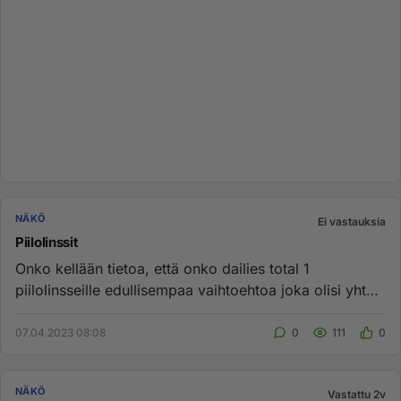
NÄKÖ
Ei vastauksia
Piilolinssit
Onko kellään tietoa, että onko dailies total 1
piilolinsseille edullisempaa vaihtoehtoa joka olisi yhtä
hyvä?...
07.04.2023 08:08
0
111
0
NÄKÖ
Vastattu 2v