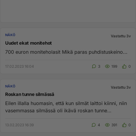
NÄKÖ
Vastattu 3v
Uudet ekat monitehot
700 euron moniteholasit Mikä paras puhdistuskeino...
17.02.2023 16:04
3
199
0
NÄKÖ
Vastattu 3v
Roskan tunne silmässä
Eilen illalla huomasin, että kun silmät laittoi kiinni, niin
vasemmassa silmässä oli ikävä roskan tunne
yläluomen kohdal...
13.02.2023 16:39
4
391
0