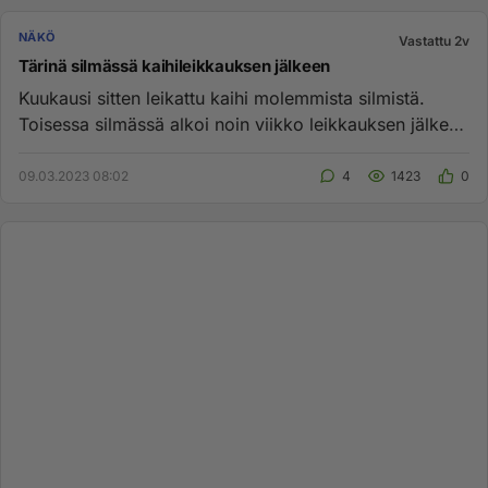
NÄKÖ
Vastattu 2v
Tärinä silmässä kaihileikkauksen jälkeen
Kuukausi sitten leikattu kaihi molemmista silmistä.
Toisessa silmässä alkoi noin viikko leikkauksen jälkeen
näkökentän t...
09.03.2023 08:02
4
1423
0