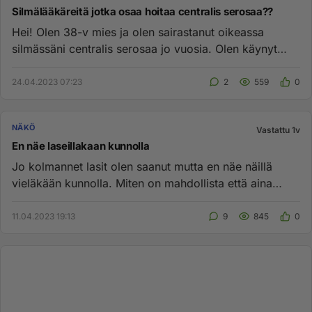
Silmälääkäreitä jotka osaa hoitaa centralis serosaa??
Hei! Olen 38-v mies ja olen sairastanut oikeassa
silmässäni centralis serosaa jo vuosia. Olen käynyt
usealla yksityisell...
24.04.2023 07:23
2
559
0
NÄKÖ
Vastattu 1v
En näe laseillakaan kunnolla
Jo kolmannet lasit olen saanut mutta en näe näillä
vieläkään kunnolla. Miten on mahdollista että aina
menee näöntarkastu...
11.04.2023 19:13
9
845
0