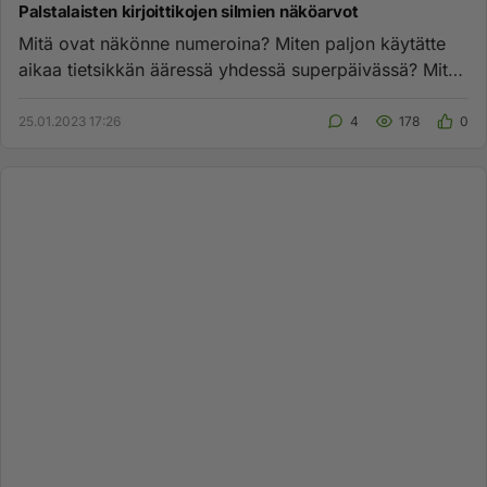
Palstalaisten kirjoittikojen silmien näköarvot
Mitä ovat näkönne numeroina? Miten paljon käytätte
aikaa tietsikkän ääressä yhdessä superpäivässä? Miten
silmänumero k...
25.01.2023 17:26
4
178
0