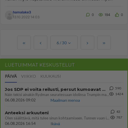
käytössä moniteholasi...
hamalake3
0
194
0
13.10.2022 14:03
6
/
30
LUETUIMMAT KESKUSTELUT
PÄIVÄ
VIIKKO
KUUKAUSI
590
Jos SDP ei voita reilusti, persut kumoavat demokratian Suomesta
1424
Näin tekisi ainakin Rydman seuratessaan idolinsa Trumpin mallia https://www.is.fi/politiikka/art-2000012187244.html
06.08.2026 09:02
Maailman menoa
43
Anteeksi arkuuteni
787
Olen säälittävä, mitä tulee sinun kohtaamiseen. Tunnen vaan itseni todella epävarmaksi sun kanssa. Jos minun olisi pitän
06.08.2026 16:54
Ikävä