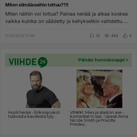
Miten silmälaseihin tottuu??!!
Miten näihin voi tottua? Painaa nenää ja alkaa koskea
vaikka kuinka on säädetty ja kehyksetkin vaihdettu.
Ärsyttää!! Onk...
21.03.2023 17:46
12
454
0