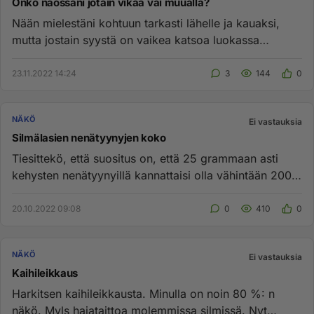
Onko näössäni jotain vikaa vai muualla?
Nään mielestäni kohtuun tarkasti lähelle ja kauaksi,
mutta jostain syystä on vaikea katsoa luokassa
näyttöä. Tai toisen ...
23.11.2022 14:24
3
144
0
NÄKÖ
Ei vastauksia
Silmälasien nenätyynyjen koko
Tiesittekö, että suositus on, että 25 grammaan asti
kehysten nenätyynyillä kannattaisi olla vähintään 200
mm², ja yli 25...
20.10.2022 09:08
0
410
0
NÄKÖ
Ei vastauksia
Kaihileikkaus
Harkitsen kaihileikkausta. Minulla on noin 80 %: n
näkö. Myls hajataittoa molemmissa silmissä. Nyt