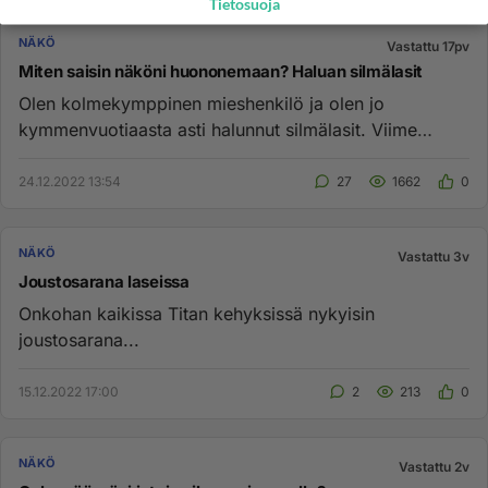
Tietosuoja
NÄKÖ
Vastattu 17pv
Miten saisin näköni huononemaan? Haluan silmälasit
Olen kolmekymppinen mieshenkilö ja olen jo
kymmenvuotiaasta asti halunnut silmälasit. Viime
aikoina olen huomannut lähes...
24.12.2022 13:54
27
1662
0
NÄKÖ
Vastattu 3v
Joustosarana laseissa
Onkohan kaikissa Titan kehyksissä nykyisin
joustosarana...
15.12.2022 17:00
2
213
0
NÄKÖ
Vastattu 2v