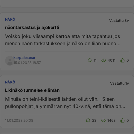
NÄKÖ
Vastattu 3v
näöntarkastus ja ajokortti
Voisko joku viisaampi kertoa että mitä tapahtuu jos
menen näön tarkastukseen ja näkö on liian huono
ajokorttiin? Tarkoit...
karpalosose
11
4011
0
15.01.2023 18:57
NÄKÖ
Vastattu 1v
Likinäkö turmelee elämän
Minulla on teini-ikäisestä lähtien ollut väh. -5:sen
pullonpohjat ja ymmärrän nyt 40-v:nä, että tämä on
myös ehkä pääsyy...
11.01.2023 20:08
23
1468
0