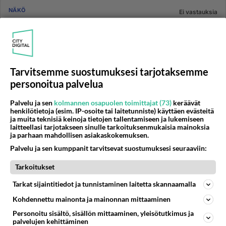
NÄKÖ
Ei vastauksia
Turvotusta näköhermojen päissä
Onko kellään todettu turvotusta näköhermon päissä,tai
tietoa siitä, jäin epätietoisuuteen silmälääkärillä
käytyäni eile...
Tarvitsemme suostumuksesi tarjotaksemme
11.01.2023 18:06
1
176
0
personoitua palvelua
Palvelu ja sen
kolmannen osapuolen toimittajat (73)
keräävät
NÄKÖ
Vastattu 2v
henkilötietoja (esim. IP-osoite tai laitetunniste) käyttäen evästeitä
ja muita teknisiä keinoja tietojen tallentamiseen ja lukemiseen
Linssit vanhoihin kehyksiin
laitteellasi tarjotakseen sinulle tarkoituksenmukaisia mainoksia
Olen vaihdattamada linssejä vanhoihin kehyksiin.
ja parhaan mahdollisen asiakaskokemuksen.
Sanottiin että eivät kehykset voi mennä rikki ja se eivät
Palvelu ja sen kumppanit tarvitsevat suostumuksesi seuraaviin:
korvaa jos nä...
Tarkoitukset
04.01.2023 06:07
3
253
0
Tarkat sijaintitiedot ja tunnistaminen laitetta skannaamalla
Kohdennettu mainonta ja mainonnan mittaaminen
NÄKÖ
Vastattu 3v
Personoitu sisältö, sisällön mittaaminen, yleisötutkimus ja
Silmälasien maksaminen
palvelujen kehittäminen