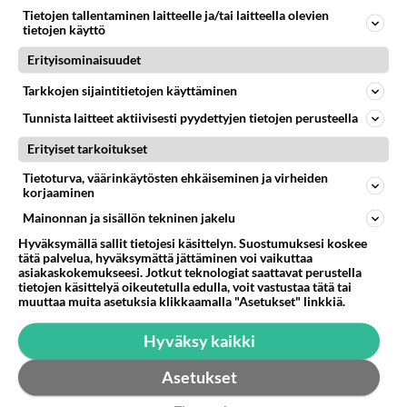
Pitääkö kaikissa optikko liikkeissä silmälasit maksaa
Tietojen tallentaminen laitteelle ja/tai laitteella olevien
tietojen käyttö
etukäteen vai vasta kun hakee lasit????...
Erityisominaisuudet
02.01.2023 06:04
10
3636
0
Tarkkojen sijaintitietojen käyttäminen
Tunnista laitteet aktiivisesti pyydettyjen tietojen perusteella
Erityiset tarkoitukset
Tietoturva, väärinkäytösten ehkäiseminen ja virheiden
korjaaminen
Mainonnan ja sisällön tekninen jakelu
Hyväksymällä sallit tietojesi käsittelyn. Suostumuksesi koskee
tätä palvelua, hyväksymättä jättäminen voi vaikuttaa
asiakaskokemukseesi. Jotkut teknologiat saattavat perustella
tietojen käsittelyä oikeutetulla edulla, voit vastustaa tätä tai
muuttaa muita asetuksia klikkaamalla "Asetukset" linkkiä.
Hyväksy kaikki
Asetukset