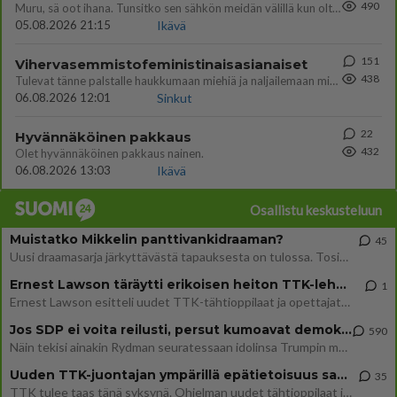
490
Muru, sä oot ihana. Tunsitko sen sähkön meidän välillä kun oltiin ihan låhekkäin? 👩‍❤️‍👩❤️😼😘
05.08.2026 21:15
Ikävä
151
Vihervasemmistofeministinaisasianaiset
438
Tulevat tänne palstalle haukkumaan miehiä ja naljailemaan miehelle, kehuvat olevansa heitä parempia. Itse asuvat MIEHE
06.08.2026 12:01
Sinkut
22
Hyvännäköinen pakkaus
432
Olet hyvännäköinen pakkaus nainen.
06.08.2026 13:03
Ikävä
Osallistu keskusteluun
Muistatko Mikkelin panttivankidraaman?
45
Uusi draamasarja järkyttävästä tapauksesta on tulossa. Tositapahtumiin perustuva sarja ammentaa vuoden 1986 Mikkelin pan
Ernest Lawson täräytti erikoisen heiton TTK-lehdistötilaisuudessa: " Onko tässä tarkoituksena...?"
1
Ernest Lawson esitteli uudet TTK-tähtioppilaat ja opettajat torstaina 6.8. lehdistölle. Tulevalla kaudella on yksi hausk
Jos SDP ei voita reilusti, persut kumoavat demokratian Suomesta
590
Näin tekisi ainakin Rydman seuratessaan idolinsa Trumpin mallia https://www.is.fi/politiikka/art-2000012187244.html
Uuden TTK-juontajan ympärillä epätietoisuus sakenee - Nyt MTV hämmentää soppaa
35
TTK tulee taas tänä syksynä. Ohjelman uudet tähtioppilaat julkistetaan torstaina 6. elokuuta klo 14 alkavassa lehdistö