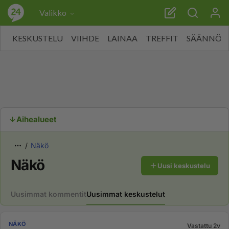
Valikko
KESKUSTELU
VIIHDE
LAINAA
TREFFIT
SÄÄNNÖT
Aihealueet
Näkö
Näkö
Uusi keskustelu
Uusimmat kommentit
Uusimmat keskustelut
NÄKÖ
Vastattu 2v