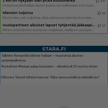
2 km on nykyään liian pitkä koulumatka
107
Hesarissa päivitellään lapset joutuu nyt kulkemaan 2 km kouluun jösses. Ruostefillarilla tuo matka menee vaikka miten äk
Miesten tuijotus
44
Mutta mies vain tuijottaa, siinä vaiheessa käännän itse pään pois. Mikä juttu? Yleensä jos joku tuijottaa tai katsoo, hä
Uusioperheen aikuiset lapset tyhjentää jääkaapin käydessään
53
Miten selvittäisitte seuraavan ongelman, meillä on uusioperhe, minulla teini-ikäiset lapset ja puolisolla aikuiset, jotk
STARA.FI
Tallinkin Romantika lähtee Italiaan – muutoksia alusten
satamapaikoissa
Rockyhtye Weezer palaa Suomeen – viimeksi yli 25 vuotta sitten
Ellinoora Tanssii tähtien kanssa: ”Aika sanoa asioille ja elämälle joo”