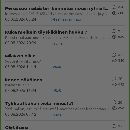
470
Perussuomalaisten kannatus nousi rytinällä Ylen tänään julkaisemassa tuoreimmassa gallup-kyselyssä.
680
https://yle.fi/a/74-20239449 Perussuomalaisilla hurja- ja ylivoimaisesti suurin nousu tässä uudessa Ylen gallupissa. Kyl
06.08.2026 03:24
Maailman menoa
5
Kuka melkein täysi-ikäinen hukkui?
539
Poliisin mukaan nuori oli lähes täysi-ikäinen. Ennen iltakuutta tulleen ilmoituksen mukaan ihminen oli joutunut mahdoll
06.08.2026 20:09
Iisalmi
34
Mikä on ollut
519
Söpöintä välillämme?
06.08.2026 14:44
Ikävä
40
kenen näköinen
495
kaivattusi on ?
07.08.2026 16:24
Ikävä
28
Tykkäätköhän vielä minusta?
494
Yhtä paljon, kuin minä sinusta? Haaveissa ollaan kahdestaan, rauhassa ja lähennytään fyysisesti ja tutustutaan syvemmin
06.08.2026 07:42
Ikävä
37
Olet ihana