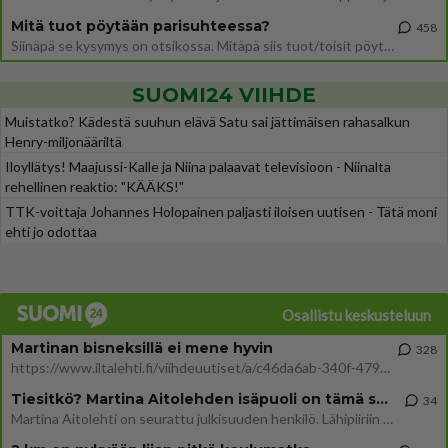
Mitä tuot pöytään parisuhteessa?
458
Siinäpä se kysymys on otsikossa. Mitäpä siis tuot/toisit pöytään parisuhteessa? Oletko mies vai nainen? Koetko sen mitä
SUOMI24 VIIHDE
Muistatko? Kädestä suuhun elävä Satu sai jättimäisen rahasalkun
Henry-miljonääriltä
Iloyllätys! Maajussi-Kalle ja Niina palaavat televisioon - Niinalta
rehellinen reaktio: "KÄÄKS!"
TTK-voittaja Johannes Holopainen paljasti iloisen uutisen - Tätä moni
ehti jo odottaa
Osallistu keskusteluun
Martinan bisneksillä ei mene hyvin
328
https://www.iltalehti.fi/viihdeuutiset/a/c46da6ab-340f-4790-aaa7-0865eed2336 Yrityksen konkurssihakemus on tullut kärä
Tiesitkö? Martina Aitolehden isäpuoli on tämä suosittu laulaja
34
Martina Aitolehti on seurattu julkisuuden henkilö. Lähipiiriin mahtuu muitakin tunnettuja henkilöitä. Tiesitkö, että Ma