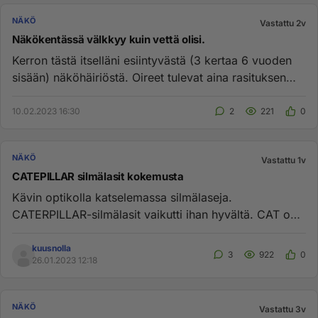
NÄKÖ
Vastattu 2v
Näkökentässä välkkyy kuin vettä olisi.
Kerron tästä itselläni esiintyvästä (3 kertaa 6 vuoden
sisään) näköhäiriöstä. Oireet tulevat aina rasituksen
JÄLKEEN. En...
10.02.2023 16:30
2
221
0
NÄKÖ
Vastattu 1v
CATEPILLAR silmälasit kokemusta
Kävin optikolla katselemassa silmälaseja.
CATERPILLAR-silmälasit vaikutti ihan hyvältä. CAT on
tunnettu kestävistä ja...
kuusnolla
3
922
0
26.01.2023 12:18
NÄKÖ
Vastattu 3v