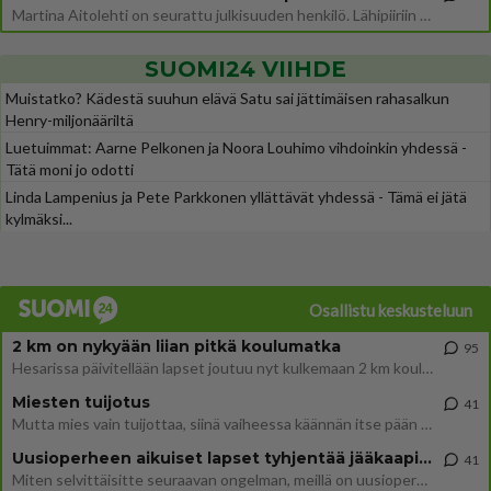
Martina Aitolehti on seurattu julkisuuden henkilö. Lähipiiriin mahtuu muitakin tunnettuja henkilöitä. Tiesitkö, että Ma
SUOMI24 VIIHDE
Muistatko? Kädestä suuhun elävä Satu sai jättimäisen rahasalkun
Henry-miljonääriltä
Luetuimmat: Aarne Pelkonen ja Noora Louhimo vihdoinkin yhdessä -
Tätä moni jo odotti
Linda Lampenius ja Pete Parkkonen yllättävät yhdessä - Tämä ei jätä
kylmäksi...
Osallistu keskusteluun
2 km on nykyään liian pitkä koulumatka
95
Hesarissa päivitellään lapset joutuu nyt kulkemaan 2 km kouluun jösses. Ruostefillarilla tuo matka menee vaikka miten äk
Miesten tuijotus
41
Mutta mies vain tuijottaa, siinä vaiheessa käännän itse pään pois. Mikä juttu? Yleensä jos joku tuijottaa tai katsoo, hä
Uusioperheen aikuiset lapset tyhjentää jääkaapin käydessään
41
Miten selvittäisitte seuraavan ongelman, meillä on uusioperhe, minulla teini-ikäiset lapset ja puolisolla aikuiset, jotk