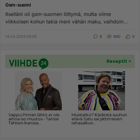
Gsm-suomi
Itselläni oli gsm-suomen liittymä, mutta viime
viikkoisen kohun takia meni vähän maku, vaihdoin
sitten kokonaan pois uud...
14.04.2009 08:59
6
640
0