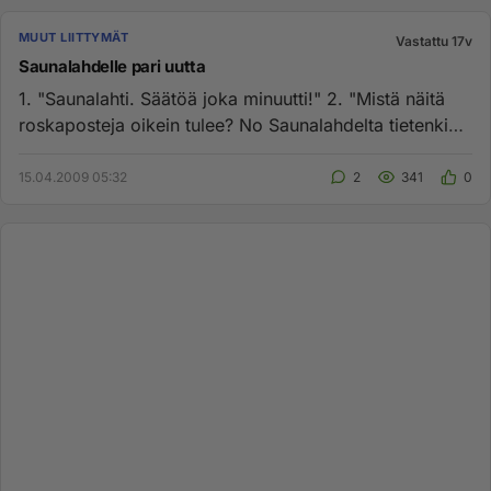
MUUT LIITTYMÄT
Vastattu 17v
Saunalahdelle pari uutta
1. "Saunalahti. Säätöä joka minuutti!" 2. "Mistä näitä
roskaposteja oikein tulee? No Saunalahdelta tietenkin."
Saa...
15.04.2009 05:32
2
341
0