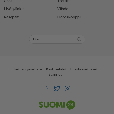
Chat
Treffit
Hyötylinkit
Viihde
Reseptit
Horoskooppi
Tietosuojaseloste
Käyttöehdot
Evästeasetukset
Säännöt