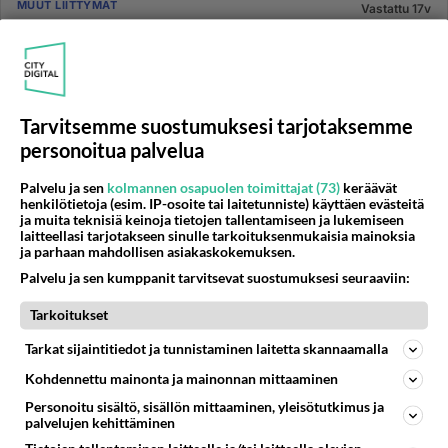
MUUT LIITTYMÄT
Vastattu 17v
GSM-Suomi: Homma jatkuu toistaiseksi
http://www.digitoday.fi/mobiili/2009/04/08/gsm-
suomi-homma-jatkuu-toistaiseksi/20099239/66 GSM
Suomi siis jatkaa kusetu...
Tarvitsemme suostumuksesi tarjotaksemme
08.04.2009 14:17
8
1431
0
personoitua palvelua
Palvelu ja sen
kolmannen osapuolen toimittajat (73)
keräävät
MUUT LIITTYMÄT
Vastattu 17v
henkilötietoja (esim. IP-osoite tai laitetunniste) käyttäen evästeitä
ja muita teknisiä keinoja tietojen tallentamiseen ja lukemiseen
DNA Prepaid
laitteellasi tarjotakseen sinulle tarkoituksenmukaisia mainoksia
ja parhaan mahdollisen asiakaskokemuksen.
Ostin juuri dna prepaid-liittymän ja pettymyksekseni
huomasin, että kauhea vihellys kuuluu aina välillä
Palvelu ja sen kumppanit tarvitsevat suostumuksesi seuraaviin:
puhelun aikana.....
Tarkoitukset
03.03.2006 15:27
10
5026
0
Tarkat sijaintitiedot ja tunnistaminen laitetta skannaamalla
Kohdennettu mainonta ja mainonnan mittaaminen
MUUT LIITTYMÄT
Vastattu 17v
Personoitu sisältö, sisällön mittaaminen, yleisötutkimus ja
GSM Suomi & YT
palvelujen kehittäminen
Mielenkiintoista Taloussanomista hankittua_: