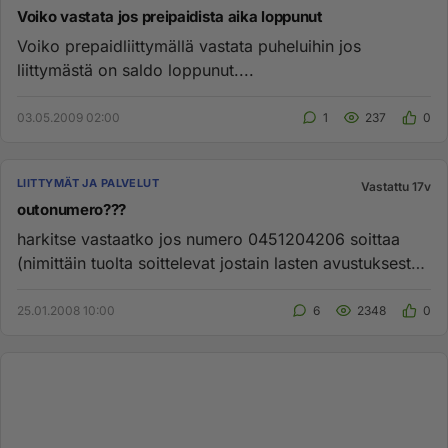
Voiko vastata jos preipaidista aika loppunut
Voiko prepaidliittymällä vastata puheluihin jos
liittymästä on saldo loppunut....
03.05.2009 02:00
1
237
0
LIITTYMÄT JA PALVELUT
Vastattu 17v
outonumero???
harkitse vastaatko jos numero 0451204206 soittaa
(nimittäin tuolta soittelevat jostain lasten avustuksesta
ymt...
25.01.2008 10:00
6
2348
0