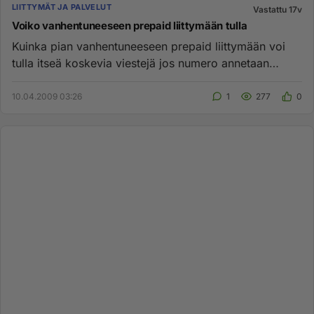
LIITTYMÄT JA PALVELUT
Vastattu 17v
Voiko vanhentuneeseen prepaid liittymään tulla
Kuinka pian vanhentuneeseen prepaid liittymään voi
tulla itseä koskevia viestejä jos numero annetaan
uudestaan jonkun to...
10.04.2009 03:26
1
277
0