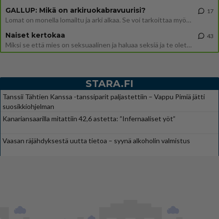
GALLUP: Mikä on arkiruokabravuurisi?
17
Lomat on monella lomailtu ja arki alkaa. Se voi tarkoittaa myös sitä, että grillailut on grillattu ja palataan arjen ruo
Naiset kertokaa
43
Miksi se että mies on seksuaalinen ja haluaa seksiä ja te olette hänen mielestänne haluttava on vastenmielistä? Mikä sii
STARA.FI
Tanssii Tähtien Kanssa -tanssiparit paljastettiin – Vappu Pimiä jätti
suosikkiohjelman
Kanariansaarilla mitattiin 42,6 astetta: ”Infernaaliset yöt”
Vaasan räjähdyksestä uutta tietoa – syynä alkoholin valmistus