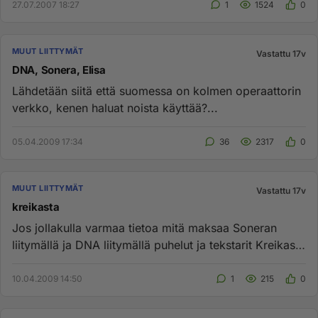
27.07.2007 18:27
1
1524
0
MUUT LIITTYMÄT
Vastattu 17v
DNA, Sonera, Elisa
Lähdetään siitä että suomessa on kolmen operaattorin
verkko, kenen haluat noista käyttää?...
05.04.2009 17:34
36
2317
0
MUUT LIITTYMÄT
Vastattu 17v
kreikasta
Jos jollakulla varmaa tietoa mitä maksaa Soneran
liitymällä ja DNA liitymällä puhelut ja tekstarit Kreikasta
Suomeen sek...
10.04.2009 14:50
1
215
0