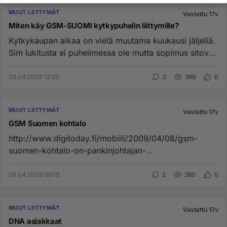
MUUT LIITTYMÄT
Vastattu 17v
Miten käy GSM-SUOMI kytkypuhelin liittymille?
Kytkykaupan aikaa on vielä muutama kuukausi jäljellä.
Sim lukitusta ei puhelimessa ole mutta sopimus sitova
ja vuoden mi...
08.04.2009 12:25
2
369
0
MUUT LIITTYMÄT
Vastattu 17v
GSM Suomen kohtalo
http://www.digitoday.fi/mobiili/2009/04/08/gsm-
suomen-kohtalo-on-pankinjohtajan-
poydalla/20099177/66 "GSM Suomen tuleva...
08.04.2009 08:19
2
380
0
MUUT LIITTYMÄT
Vastattu 17v
DNA asiakkaat