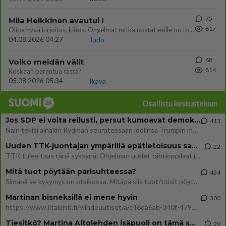
75
Miia Heikkinen avautui !
817
Olipa hyvä kirjoitus, kiitos. Ongelmat mitkä nostat esille on todellisia ja tämä ylimielisyys totta ja se näkyy kaikessa
04.08.2026 04:27
Judo
68
Voiko meidän välit
814
Koskaan parantua tästä?
05.08.2026 05:34
Ikävä
Osallistu keskusteluun
Jos SDP ei voita reilusti, persut kumoavat demokratian Suomesta
413
Näin tekisi ainakin Rydman seuratessaan idolinsa Trumpin mallia https://www.is.fi/politiikka/art-2000012187244.html
Uuden TTK-juontajan ympärillä epätietoisuus sakenee - Nyt MTV hämmentää soppaa
22
TTK tulee taas tänä syksynä. Ohjelman uudet tähtioppilaat julkistetaan torstaina 6. elokuuta klo 14 alkavassa lehdistö
Mitä tuot pöytään parisuhteessa?
424
Siinäpä se kysymys on otsikossa. Mitäpä siis tuot/toisit pöytään parisuhteessa? Oletko mies vai nainen? Koetko sen mitä
Martinan bisneksillä ei mene hyvin
300
https://www.iltalehti.fi/viihdeuutiset/a/c46da6ab-340f-4790-aaa7-0865eed2336 Yrityksen konkurssihakemus on tullut kärä
Tiesitkö? Martina Aitolehden isäpuoli on tämä suosittu laulaja
29