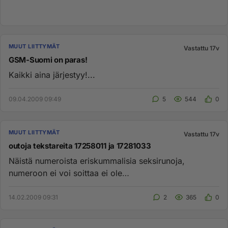
MUUT LIITTYMÄT
Vastattu 17v
GSM-Suomi on paras!
Kaikki aina järjestyy!...
09.04.2009 09:49
5
544
0
MUUT LIITTYMÄT
Vastattu 17v
outoja tekstareita 17258011 ja 17281033
Näistä numeroista eriskummalisia seksirunoja,
numeroon ei voi soittaa ei ole
käytössä.Numerotiedustelu ei tiedä mitään j...
14.02.2009 09:31
2
365
0