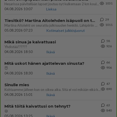
1031
Hesarissa päivitellään lapset joutuu nyt kulkemaan 2 km kouluun jösses. Ruostefillarilla tuo matka menee vaikka miten äk
04.08.2026 10:07
Lieksa
29
Tiesitkö? Martina Aitolehden isäpuoli on tämä suosittu laulaja
1011
Martina Aitolehti on seurattu julkisuuden henkilö. Lähipiiriin mahtuu muitakin tunnettuja henkilöitä. Tiesitkö, että Ma
05.08.2026 07:23
Kotimaiset julkkisjuorut
58
Mikä sinua ja kaivattuasi
926
Yhdistää??????
04.08.2026 18:50
Ikävä
66
Mitä uskot hänen ajattelevan sinusta?
906
😇
04.08.2026 18:30
Ikävä
47
Sinulle mies
890
Kohtaamme jälleen kun on oikea aika. Sitä ei voi mikään eikä kukaan estää <3 <3
04.08.2026 15:01
Ikävä
63
Mitä töitä kaivattusi on tehnyt?
840
😅
05.08.2026 13:25
Ikävä