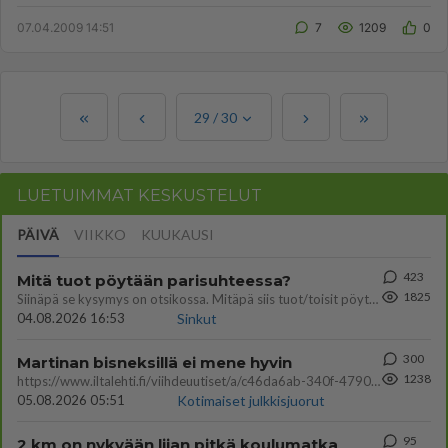
joita Saunalahtikin n...
07.04.2009 14:51
7
1209
0
29
/
30
LUETUIMMAT KESKUSTELUT
PÄIVÄ
VIIKKO
KUUKAUSI
423
Mitä tuot pöytään parisuhteessa?
1825
Siinäpä se kysymys on otsikossa. Mitäpä siis tuot/toisit pöytään parisuhteessa? Oletko mies vai nainen? Koetko sen mitä
04.08.2026 16:53
Sinkut
300
Martinan bisneksillä ei mene hyvin
1238
https://www.iltalehti.fi/viihdeuutiset/a/c46da6ab-340f-4790-aaa7-0865eed2336 Yrityksen konkurssihakemus on tullut kärä
05.08.2026 05:51
Kotimaiset julkkisjuorut
95
2 km on nykyään liian pitkä koulumatka