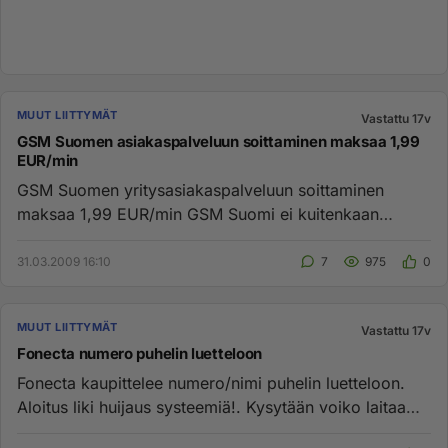
MUUT LIITTYMÄT
Vastattu 17v
GSM Suomen asiakaspalveluun soittaminen maksaa 1,99
EUR/min
GSM Suomen yritysasiakaspalveluun soittaminen
maksaa 1,99 EUR/min GSM Suomi ei kuitenkaan
internet-sivuillaan ilmoita h...
31.03.2009 16:10
7
975
0
MUUT LIITTYMÄT
Vastattu 17v
Fonecta numero puhelin luetteloon
Fonecta kaupittelee numero/nimi puhelin luetteloon.
Aloitus liki huijaus systeemiä!. Kysytään voiko laitaa
numeron/nimen...