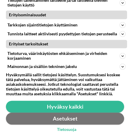
Tietojen tallentaminen laitteelle ja/tai laitteella olevien
tietojen käyttö
TS260309 ************** " GSM Suomi irtisanoo ja
rekrytoi GSM Suomi irtisa...
Erityisominaisuudet
26.03.2009 10:13
10
1877
0
Tarkkojen sijaintitietojen käyttäminen
Tunnista laitteet aktiivisesti pyydettyjen tietojen perusteella
Erityiset tarkoitukset
Tietoturva, väärinkäytösten ehkäiseminen ja virheiden
korjaaminen
Mainonnan ja sisällön tekninen jakelu
Hyväksymällä sallit tietojesi käsittelyn. Suostumuksesi koskee
tätä palvelua, hyväksymättä jättäminen voi vaikuttaa
asiakaskokemukseesi. Jotkut teknologiat saattavat perustella
tietojen käsittelyä oikeutetulla edulla, voit vastustaa tätä tai
muuttaa muita asetuksia klikkaamalla "Asetukset" linkkiä.
Hyväksy kaikki
Asetukset
Tietosuoja