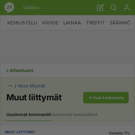
Valikko
KESKUSTELU
VIIHDE
LAINAA
TREFFIT
SÄÄNNÖT
Aihealueet
Muut liittymät
Muut liittymät
Uusi keskustelu
Uusimmat kommentit
Uusimmat keskustelut
MUUT LIITTYMÄT
Vastattu 17v