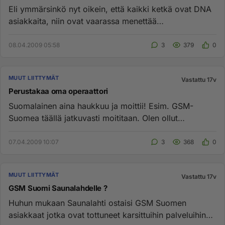
Eli ymmärsinkö nyt oikein, että kaikki ketkä ovat DNA
asiakkaita, niin ovat vaarassa menettää
puhelinnumeronsa / liittym...
08.04.2009 05:58
3
379
0
MUUT LIITTYMÄT
Vastattu 17v
Perustakaa oma operaattori
Suomalainen aina haukkuu ja moittii! Esim. GSM-
Suomea täällä jatkuvasti moititaan. Olen ollut
tyytyväinen asiaiaks jo...
07.04.2009 10:07
3
368
0
MUUT LIITTYMÄT
Vastattu 17v
GSM Suomi Saunalahdelle ?
Huhun mukaan Saunalahti ostaisi GSM Suomen
asiakkaat jotka ovat tottuneet karsittuihin palveluihin