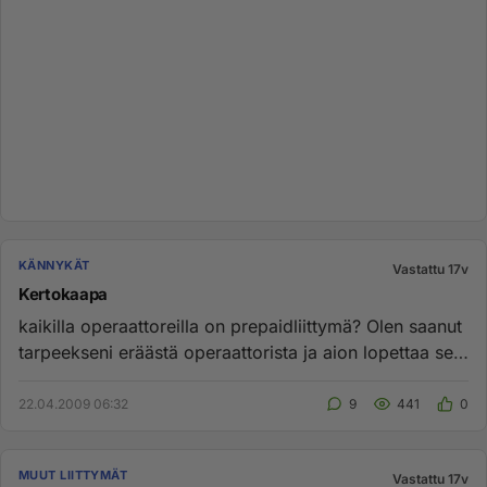
KÄNNYKÄT
Vastattu 17v
Kertokaapa
kaikilla operaattoreilla on prepaidliittymä? Olen saanut
tarpeekseni eräästä operaattorista ja aion lopettaa sen
ja otta...
22.04.2009 06:32
9
441
0
MUUT LIITTYMÄT
Vastattu 17v