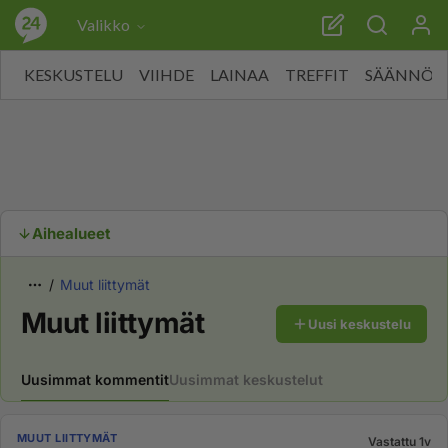
Valikko
KESKUSTELU
VIIHDE
LAINAA
TREFFIT
SÄÄNNÖT
Aihealueet
Muut liittymät
Muut liittymät
Uusi keskustelu
Uusimmat kommentit
Uusimmat keskustelut
MUUT LIITTYMÄT
Vastattu 1v