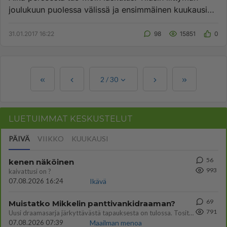
joulukuun puolessa välissä ja ensimmäinen kuukausi
veloitettiin heti...
31.01.2017 16:22
98
15851
0
2
/
30
LUETUIMMAT KESKUSTELUT
PÄIVÄ
VIIKKO
KUUKAUSI
56
kenen näköinen
993
kaivattusi on ?
07.08.2026 16:24
Ikävä
69
Muistatko Mikkelin panttivankidraaman?
791
Uusi draamasarja järkyttävästä tapauksesta on tulossa. Tositapahtumiin perustuva sarja ammentaa vuoden 1986 Mikkelin pan
07.08.2026 07:39
Maailman menoa