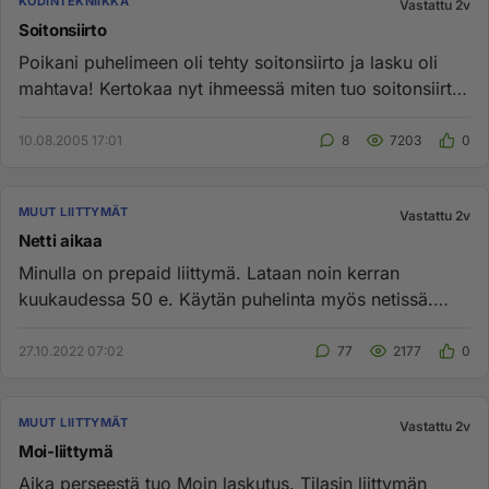
KODINTEKNIIKKA
Vastattu 2v
Soitonsiirto
Poikani puhelimeen oli tehty soitonsiirto ja lasku oli
mahtava! Kertokaa nyt ihmeessä miten tuo soitonsiirto
oikein toim...
10.08.2005 17:01
8
7203
0
MUUT LIITTYMÄT
Vastattu 2v
Netti aikaa
Minulla on prepaid liittymä. Lataan noin kerran
kuukaudessa 50 e. Käytän puhelinta myös netissä.
Aika kallista kun en j...
27.10.2022 07:02
77
2177
0
MUUT LIITTYMÄT
Vastattu 2v
Moi-liittymä
Aika perseestä tuo Moin laskutus. Tilasin liittymän