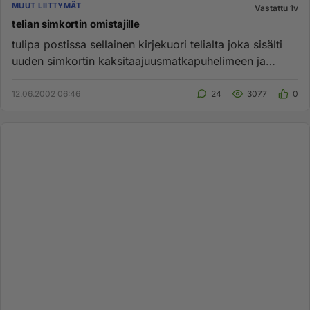
MUUT LIITTYMÄT
Vastattu 1v
telian simkortin omistajille
tulipa postissa sellainen kirjekuori telialta joka sisälti
uuden simkortin kaksitaajuusmatkapuhelimeen ja
kirjeen jossa ...
12.06.2002 06:46
24
3077
0