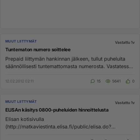
MUUT LIITTYMÄT
Vastattu 1v
Tuntematon numero soittelee
Prepaid liittymän hankinnan jälkeen, tullut puheluita
säännöllisesti tuntemattomasta numerosta. Vastatessa
ei kuulu mitä...
12.02.2012 02:11
15
5641
0
MUUT LIITTYMÄT
Vastattu 1v
ELISAn käsitys 0800-puheluiden hinnoittelusta
Elisan kotisivulla
(http://matkaviestinta.elisa.fi/public/elisa.do?
id=hen_hinnasto_perushinnat,hen_hinnasto_0002.htm)