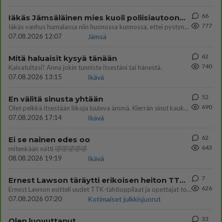
66
Iäkäs Jämsäläinen mies kuoli poliisiautoon matkalla Jyväskylän putkaan
777
Iäkäs vanhus humalassa niin huonossa kunnossa, ettei pystynyt huolehtimaan itsestään niin ainoa apu sillä hetkellä oli
07.08.2026 12:07
Jämsä
62
Mitä haluaisit kysyä tänään
740
Kaivatultasi? Anna jokin tunniste itsestäni tai hänestä.
07.08.2026 13:15
Ikävä
52
En välitä sinusta yhtään
690
Olet pelkkä itsestään liikoja luuleva ämmä. Kierrän sinut kaukaa nyt ja aina. Olit mulle pelkkä lelu vaan.
07.08.2026 17:14
Ikävä
62
Ei se nainen edes oo
643
mitenkään nätti 🤣🤣🤣🤣🤣
08.08.2026 19:19
Ikävä
7
Ernest Lawson täräytti erikoisen heiton TTK-lehdistötilaisuudessa: " Onko tässä tarkoituksena...?"
626
Ernest Lawson esitteli uudet TTK-tähtioppilaat ja opettajat torstaina 6.8. lehdistölle. Tulevalla kaudella on yksi hausk
07.08.2026 07:20
Kotimaiset julkkisjuorut
33
Olen luovuttanut