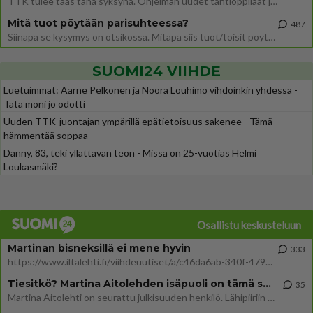
TTK tulee taas tänä syksynä. Ohjelman uudet tähtioppilaat julkistetaan torstaina 6. elokuuta klo 14 alkavassa lehdistö
Mitä tuot pöytään parisuhteessa?
487
Siinäpä se kysymys on otsikossa. Mitäpä siis tuot/toisit pöytään parisuhteessa? Oletko mies vai nainen? Koetko sen mitä
SUOMI24 VIIHDE
Luetuimmat: Aarne Pelkonen ja Noora Louhimo vihdoinkin yhdessä -
Tätä moni jo odotti
Uuden TTK-juontajan ympärillä epätietoisuus sakenee - Tämä
hämmentää soppaa
Danny, 83, teki yllättävän teon - Missä on 25-vuotias Helmi
Loukasmäki?
Osallistu keskusteluun
Martinan bisneksillä ei mene hyvin
333
https://www.iltalehti.fi/viihdeuutiset/a/c46da6ab-340f-4790-aaa7-0865eed2336 Yrityksen konkurssihakemus on tullut kärä
Tiesitkö? Martina Aitolehden isäpuoli on tämä suosittu laulaja
35
Martina Aitolehti on seurattu julkisuuden henkilö. Lähipiiriin mahtuu muitakin tunnettuja henkilöitä. Tiesitkö, että Ma