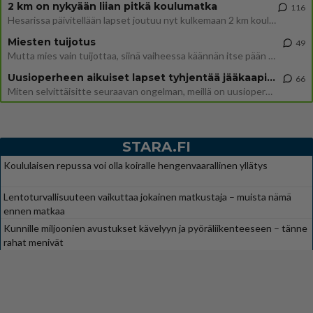
2 km on nykyään liian pitkä koulumatka
116
Hesarissa päivitellään lapset joutuu nyt kulkemaan 2 km kouluun jösses. Ruostefillarilla tuo matka menee vaikka miten äk
Miesten tuijotus
49
Mutta mies vain tuijottaa, siinä vaiheessa käännän itse pään pois. Mikä juttu? Yleensä jos joku tuijottaa tai katsoo, hä
Uusioperheen aikuiset lapset tyhjentää jääkaapin käydessään
66
Miten selvittäisitte seuraavan ongelman, meillä on uusioperhe, minulla teini-ikäiset lapset ja puolisolla aikuiset, jotk
STARA.FI
Koululaisen repussa voi olla koiralle hengenvaarallinen yllätys
Lentoturvallisuuteen vaikuttaa jokainen matkustaja – muista nämä
ennen matkaa
Kunnille miljoonien avustukset kävelyyn ja pyöräliikenteeseen – tänne
rahat menivät