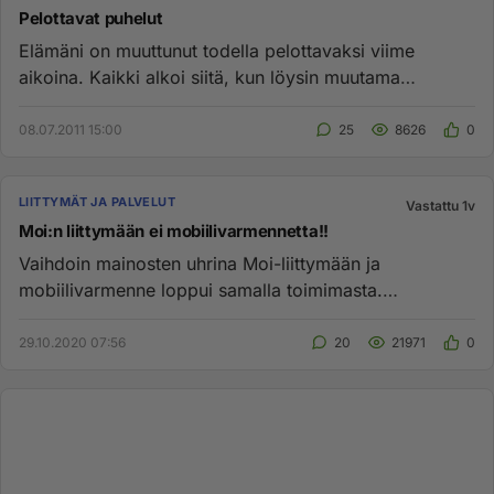
Pelottavat puhelut
Elämäni on muuttunut todella pelottavaksi viime
aikoina. Kaikki alkoi siitä, kun löysin muutama
kuukausi sitten ulkoille...
08.07.2011 15:00
25
8626
0
LIITTYMÄT JA PALVELUT
Vastattu 1v
Moi:n liittymään ei mobiilivarmennetta!!
Vaihdoin mainosten uhrina Moi-liittymään ja
mobiilivarmenne loppui samalla toimimasta.
Vastasivat, ettei sitä saa Moin l...
29.10.2020 07:56
20
21971
0