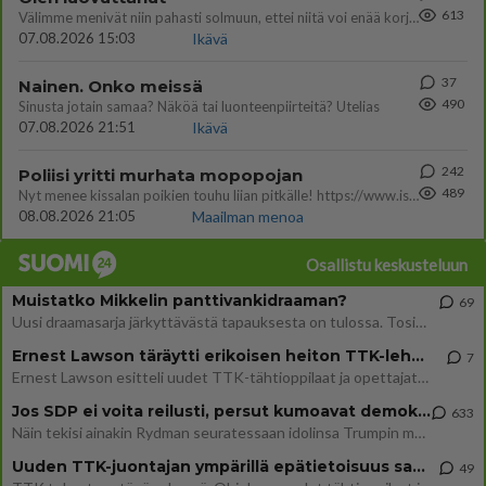
613
Välimme menivät niin pahasti solmuun, ettei niitä voi enää korjata. On aika jatkaa elämässä eteenpäin. Toivon sulle kaik
07.08.2026 15:03
Ikävä
37
Nainen. Onko meissä
490
Sinusta jotain samaa? Näköä tai luonteenpiirteitä? Utelias
07.08.2026 21:51
Ikävä
242
Poliisi yritti murhata mopopojan
489
Nyt menee kissalan poikien touhu liian pitkälle! https://www.is.fi/kotimaa/art-2000012193221.html Karu video mopomiiti
08.08.2026 21:05
Maailman menoa
Osallistu keskusteluun
Muistatko Mikkelin panttivankidraaman?
69
Uusi draamasarja järkyttävästä tapauksesta on tulossa. Tositapahtumiin perustuva sarja ammentaa vuoden 1986 Mikkelin pan
Ernest Lawson täräytti erikoisen heiton TTK-lehdistötilaisuudessa: " Onko tässä tarkoituksena...?"
7
Ernest Lawson esitteli uudet TTK-tähtioppilaat ja opettajat torstaina 6.8. lehdistölle. Tulevalla kaudella on yksi hausk
Jos SDP ei voita reilusti, persut kumoavat demokratian Suomesta
633
Näin tekisi ainakin Rydman seuratessaan idolinsa Trumpin mallia https://www.is.fi/politiikka/art-2000012187244.html
Uuden TTK-juontajan ympärillä epätietoisuus sakenee - Nyt MTV hämmentää soppaa
49