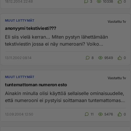
v...
18.12.2004 22:48
3
10338
0
MUUT LIITTYMÄT
Vastattu 1v
anonyymi tekstiviesti???
Eli siis vielä kerran... Miten pystyn lähettämään
tekstiviestin jossa ei näy numeroani? Voiko
vastaanottaja vastata sii...
13.11.2002 08:14
8
9549
0
MUUT LIITTYMÄT
Vastattu 1v
tuntemattoman numeron esto
Ainakin minulla olisi käyttöä sellaiselle ominaisuudelle,
että numerooni ei pystyisi soittamaan tuntemattomasta
numerost...
13.09.2004 12:50
11
5476
0