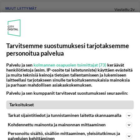
MUUT LIITTYMÄT
Vastattu 2v
Laskutuskausi päättyy
26.7.2024? puhelinliittymä mikä otettiin käyttöön
26.6.2024 milloin olisi eräpäivä noin? ei saanut
operaattorilta jär...
Tarvitsemme suostumuksesi tarjotaksemme
05.06.2024 02:11
1
398
0
personoitua palvelua
Palvelu ja sen
kolmannen osapuolen toimittajat (73)
keräävät
MUUT LIITTYMÄT
henkilötietoja (esim. IP-osoite tai laitetunniste) käyttäen evästeitä
Vastattu 3v
ja muita teknisiä keinoja tietojen tallentamiseen ja lukemiseen
Kuinka hönö pitää oikein olla?
laitteellasi tarjotakseen sinulle tarkoituksenmukaisia mainoksia
ja parhaan mahdollisen asiakaskokemuksen.
Ottaakseen vaivoikseen jonkun Moi-liittymän,
Palvelu ja sen kumppanit tarvitsevat suostumuksesi seuraaviin:
ilmeisesti näillä Moi-hönöillä korvien välinen tyhjä alue
vain vislaa hilja...
Tarkoitukset
03.12.2022 08:36
14
733
0
Tarkat sijaintitiedot ja tunnistaminen laitetta skannaamalla
Kohdennettu mainonta ja mainonnan mittaaminen
MUUT LIITTYMÄT
Vastattu 2v
Personoitu sisältö, sisällön mittaaminen, yleisötutkimus ja
Prepaid liittymän viestien odotus
palvelujen kehittäminen