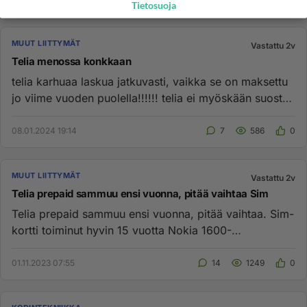
Tietosuoja
MUUT LIITTYMÄT
Vastattu 2v
Telia menossa konkkaan
telia karhuaa laskua jatkuvasti, vaikka se on maksettu
jo viime vuoden puolella!!!!!! telia ei myöskään suostu
selvittäm...
08.01.2024 19:14
7
586
0
MUUT LIITTYMÄT
Vastattu 2v
Telia prepaid sammuu ensi vuonna, pitää vaihtaa Sim
Telia prepaid sammuu ensi vuonna, pitää vaihtaa. Sim-
kortti toiminut hyvin 15 vuotta Nokia 1600-
puhelimessa. Miksi pitää...
01.11.2023 07:55
14
1249
0