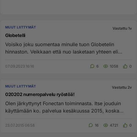
MUUT LIITTYMÄT
Vastattu 1v
Globetelli
Voisiko joku suomentaa minulle tuon Globetelin
hinnaston. Veikkaan että nuo lasketaan yhteen eli
tekee 12.80e/kk https:...
07.09.2023 16:16
6
1058
0
MUUT LIITTYMÄT
Vastattu 2v
020202 numeropalvelu ryöstöä!
Olen järkyttynyt Fonectan toiminnasta. Itse jouduin
käyttämään ko. palvelua kesäkuussa 2015, koska
muutakaan numeroa ei ...
23.07.2015 06:58
16
4721
0