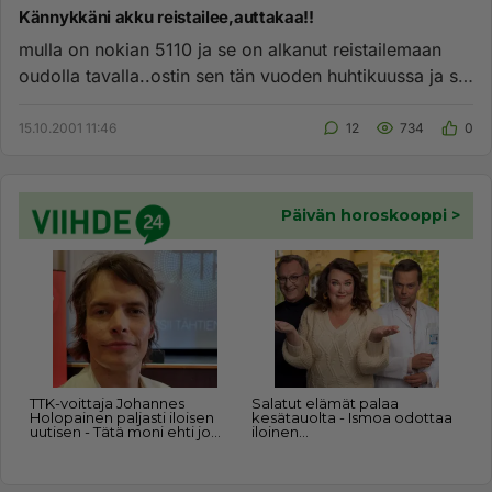
Kännykkäni akku reistailee,auttakaa!!
mulla on nokian 5110 ja se on alkanut reistailemaan
oudolla tavalla..ostin sen tän vuoden huhtikuussa ja se
on siis kä...
15.10.2001 11:46
12
734
0