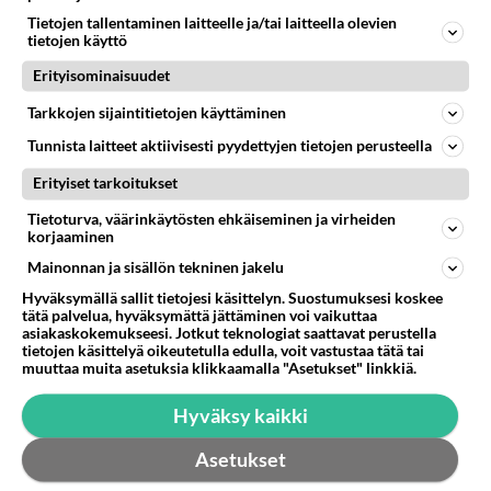
Kuinka kauan prepaid liittymään läheteety säilyy
Tietojen tallentaminen laitteelle ja/tai laitteella olevien
tietojen käyttö
viestikeskuksessa odottamassa vastaanottajan
puhelimen päivittymistä ve...
Erityisominaisuudet
jormalaiset
2
872
0
Tarkkojen sijaintitietojen käyttäminen
25.08.2023 06:46
Tunnista laitteet aktiivisesti pyydettyjen tietojen perusteella
Erityiset tarkoitukset
Tietoturva, väärinkäytösten ehkäiseminen ja virheiden
korjaaminen
Mainonnan ja sisällön tekninen jakelu
Hyväksymällä sallit tietojesi käsittelyn. Suostumuksesi koskee
tätä palvelua, hyväksymättä jättäminen voi vaikuttaa
asiakaskokemukseesi. Jotkut teknologiat saattavat perustella
tietojen käsittelyä oikeutetulla edulla, voit vastustaa tätä tai
muuttaa muita asetuksia klikkaamalla "Asetukset" linkkiä.
Hyväksy kaikki
Asetukset