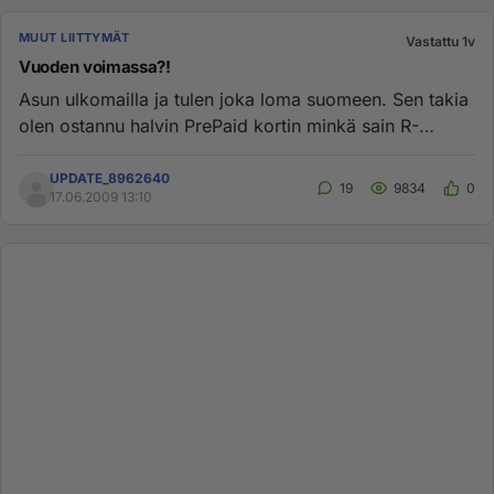
MUUT LIITTYMÄT
Vastattu 1v
Vuoden voimassa?!
Asun ulkomailla ja tulen joka loma suomeen. Sen takia
olen ostannu halvin PrePaid kortin minkä sain R-
Kioskilta, eli Kol...
UPDATE_8962640
19
9834
0
17.06.2009 13:10