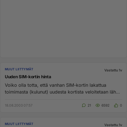
MUUT LIITTYMÄT
Vastattu 1v
Uuden SIM-kortin hinta
Voiko olla totta, että vanhan SIM-kortin lakattua
toimimasta (kulunut) uudesta kortista veloitetaan lähes
8 euroa! (Dna)...
18.08.2003 07:57
21
6592
0
MUUT LIITTYMÄT
Vastattu 1v