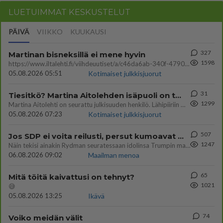
LUETUIMMAT KESKUSTELUT
PÄIVÄ
VIIKKO
KUUKAUSI
327
Martinan bisneksillä ei mene hyvin
1598
https://www.iltalehti.fi/viihdeuutiset/a/c46da6ab-340f-4790-aaa7-0865eed2336 Yrityksen konkurssihakemus on tullut kärä
05.08.2026 05:51
Kotimaiset julkkisjuorut
31
Tiesitkö? Martina Aitolehden isäpuoli on tämä suosittu laulaja
1299
Martina Aitolehti on seurattu julkisuuden henkilö. Lähipiiriin mahtuu muitakin tunnettuja henkilöitä. Tiesitkö, että Ma
05.08.2026 07:23
Kotimaiset julkkisjuorut
507
Jos SDP ei voita reilusti, persut kumoavat demokratian Suomesta
1247
Näin tekisi ainakin Rydman seuratessaan idolinsa Trumpin mallia https://www.is.fi/politiikka/art-2000012187244.html
06.08.2026 09:02
Maailman menoa
65
Mitä töitä kaivattusi on tehnyt?
1021
😅
05.08.2026 13:25
Ikävä
74
Voiko meidän välit