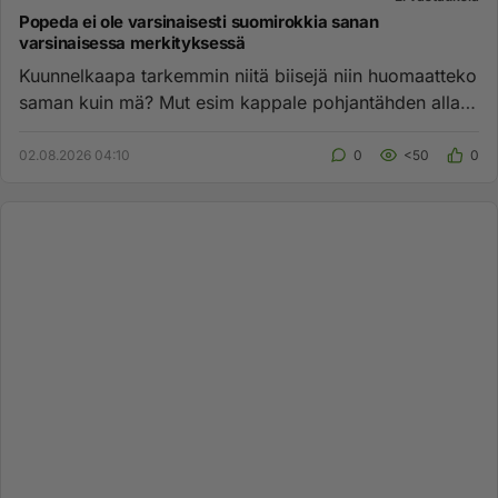
Popeda ei ole varsinaisesti suomirokkia sanan
varsinaisessa merkityksessä
Kuunnelkaapa tarkemmin niitä biisejä niin huomaatteko
saman kuin mä? Mut esim kappale pohjantähden alla
ja tahdotko mut...
02.08.2026 04:10
0
<50
0