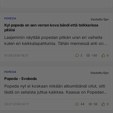
POPEDA
Vastattu 5pv
Kyl popeda on sen verran kova bändi että telkkarissa
pitäisi
Laajemmin näyttää popedan pitkän uran eri vaiheita
kuten eri keikkatapahtumia. Tähän mennessä anti on
ollut ihan ok mutt...
01.08.2026 16:27
2
<50
0
POPEDA
Vastattu 6pv
Popeda - Svoboda
Popeda nyt ei koskaan mikään albumibändi ollut, silti
tästä on sellaista juttua kaikkea. Kaasua on Popedan
paras levy. ...
23.07.2026 04:17
44
56
0