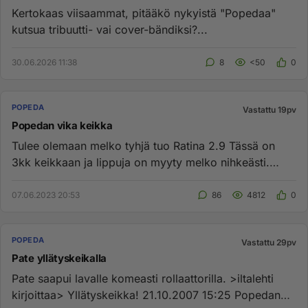
Kertokaas viisaammat, pitääkö nykyistä "Popedaa"
kutsua tribuutti- vai cover-bändiksi?...
30.06.2026 11:38
8
<50
0
POPEDA
Vastattu 19pv
Popedan vika keikka
Tulee olemaan melko tyhjä tuo Ratina 2.9 Tässä on
3kk keikkaan ja lippuja on myyty melko nihkeästi.
Paten viime vuoden ...
07.06.2023 20:53
86
4812
0
POPEDA
Vastattu 29pv
Pate yllätyskeikalla
Pate saapui lavalle komeasti rollaattorilla. >iltalehti
kirjoittaa> Yllätyskeikka! 21.10.2007 15:25 Popedan