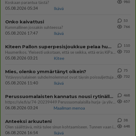
980
Koskaan parantua tästä?
05.08.2026 05:34
Ikävä
53
Onko kaivattusi
766
Kummallinen jossakin suhteessa?
05.08.2026 17:47
Ikävä
110
Kiteen Pallon superpesisjoukkue pelaa huumeiden vaikutuksen alaisena
733
Huumerikos. Yleisesti uskotaan, että se seikka, että eräs KiPan pelaaja kärähtää huumeista, on vain jäävuoren huippu. M
05.08.2026 03:21
Kitee
75
Mies, olenko ymmärtänyt oikein?
732
Ystävyys/salainen suhde/molemmat ovat täysin poissuljettuja asioita? Nainen
05.08.2026 11:40
Ikävä
468
Perussuomalaisten kannatus nousi rytinällä Ylen tänään julkaisemassa tuoreimmassa gallup-kyselyssä.
657
https://yle.fi/a/74-20239449 Perussuomalaisilla hurja- ja ylivoimaisesti suurin nousu tässä uudessa Ylen gallupissa. Kyl
06.08.2026 03:24
Maailman menoa
38
Anteeksi arkuuteni
648
Olen säälittävä, mitä tulee sinun kohtaamiseen. Tunnen vaan itseni todella epävarmaksi sun kanssa. Jos minun olisi pitän
06.08.2026 16:54
Ikävä