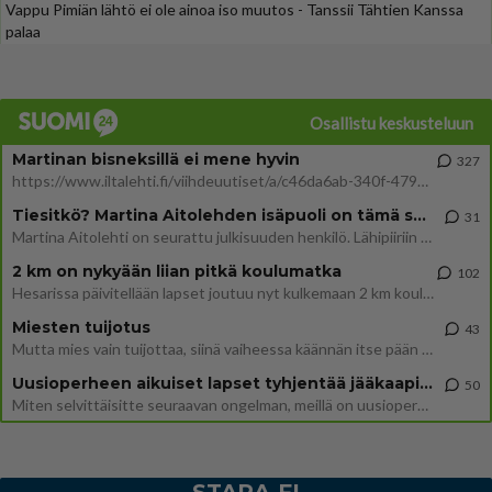
Vappu Pimiän lähtö ei ole ainoa iso muutos - Tanssii Tähtien Kanssa
palaa
Osallistu keskusteluun
Martinan bisneksillä ei mene hyvin
327
https://www.iltalehti.fi/viihdeuutiset/a/c46da6ab-340f-4790-aaa7-0865eed2336 Yrityksen konkurssihakemus on tullut kärä
Tiesitkö? Martina Aitolehden isäpuoli on tämä suosittu laulaja
31
Martina Aitolehti on seurattu julkisuuden henkilö. Lähipiiriin mahtuu muitakin tunnettuja henkilöitä. Tiesitkö, että Ma
2 km on nykyään liian pitkä koulumatka
102
Hesarissa päivitellään lapset joutuu nyt kulkemaan 2 km kouluun jösses. Ruostefillarilla tuo matka menee vaikka miten äk
Miesten tuijotus
43
Mutta mies vain tuijottaa, siinä vaiheessa käännän itse pään pois. Mikä juttu? Yleensä jos joku tuijottaa tai katsoo, hä
Uusioperheen aikuiset lapset tyhjentää jääkaapin käydessään
50
Miten selvittäisitte seuraavan ongelman, meillä on uusioperhe, minulla teini-ikäiset lapset ja puolisolla aikuiset, jotk