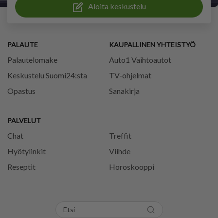
Aloita keskustelu
PALAUTE
KAUPALLINEN YHTEISTYÖ
Palautelomake
Auto1 Vaihtoautot
Keskustelu Suomi24:sta
TV-ohjelmat
Opastus
Sanakirja
PALVELUT
Chat
Treffit
Hyötylinkit
Viihde
Reseptit
Horoskooppi