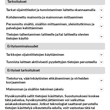
Tarkoitukset
Tarkat sijaintitiedot ja tunnistaminen laitetta skannaamalla
POPEDA
Vastattu 1kk
Kohdennettu mainonta ja mainonnan mittaaminen
Jukkis ja Kari Holm
Personoitu sisältö, sisällön mittaaminen, yleisötutkimus ja
Miksi Kari joutu lähteen bändistä? Halusko sitä vaan
palvelujen kehittäminen
Costi et se lähtee vai halusko sitä Mellukin et Holmi
Tietojen tallentaminen laitteelle ja/tai laitteella olevien
pois? Äijä k...
tietojen käyttö
20.08.2007 20:55
23
8945
0
Erityisominaisuudet
Tarkkojen sijaintitietojen käyttäminen
POPEDA
Vastattu 3kk
Tunnista laitteet aktiivisesti pyydettyjen tietojen perusteella
Popedan jatko
Erityiset tarkoitukset
llalla tuli ohjelma Patesta YLEllä. Kun kuunteli
Tietoturva, väärinkäytösten ehkäiseminen ja virheiden
ohjelmassa vierailleita ihmisiä jotka olivat Paten kanssa
korjaaminen
töitä tehneet...
Mainonnan ja sisällön tekninen jakelu
04.01.2026 01:02
7
294
0
Hyväksymällä sallit tietojesi käsittelyn. Suostumuksesi koskee
tätä palvelua, hyväksymättä jättäminen voi vaikuttaa
asiakaskokemukseesi. Jotkut teknologiat saattavat perustella
tietojen käsittelyä oikeutetulla edulla, voit vastustaa tätä tai