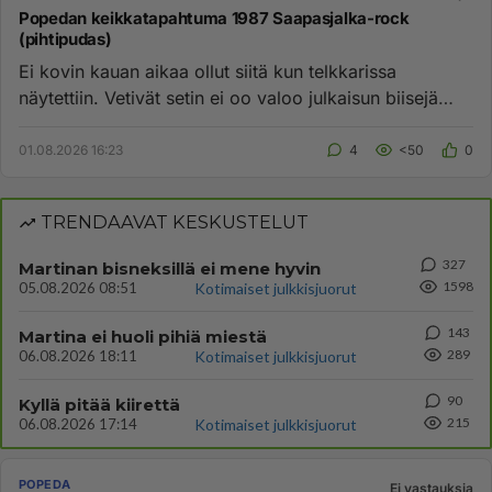
Popedan keikkatapahtuma 1987 Saapasjalka-rock
(pihtipudas)
Ei kovin kauan aikaa ollut siitä kun telkkarissa
näytettiin. Vetivät setin ei oo valoo julkaisun biisejä
pääosin mutta s...
01.08.2026 16:23
4
<50
0
TRENDAAVAT KESKUSTELUT
327
Martinan bisneksillä ei mene hyvin
1598
05.08.2026 08:51
Kotimaiset julkkisjuorut
143
Martina ei huoli pihiä miestä
289
06.08.2026 18:11
Kotimaiset julkkisjuorut
90
Kyllä pitää kiirettä
215
06.08.2026 17:14
Kotimaiset julkkisjuorut
POPEDA
Ei vastauksia