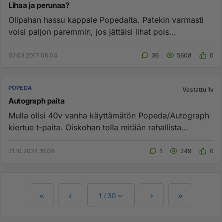
Lihaa ja perunaa?
Olipahan hassu kappale Popedalta. Patekin varmasti
voisi paljon paremmin, jos jättäisi lihat pois
lautasellaan ja ryhtyi...
07.03.2017 06:04
36
5608
0
POPEDA
Vastattu 1v
Autograph paita
Mulla olisi 40v vanha käyttämätön Popeda/Autograph
kiertue t-paita. Oiskohan tolla mitään rahallista
arvoa?...
21.10.2024 16:08
1
249
0
1
/
30