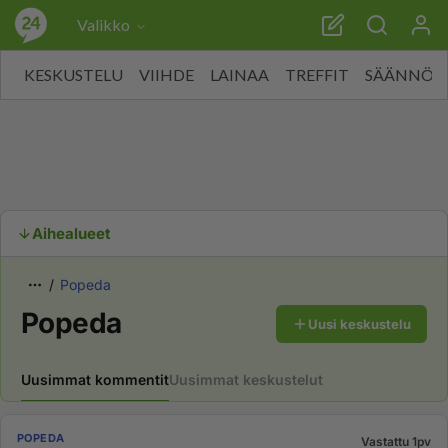
Valikko
KESKUSTELU
VIIHDE
LAINAA
TREFFIT
SÄÄNNÖT
Aihealueet
Popeda
Popeda
Uusi keskustelu
Uusimmat kommentit
Uusimmat keskustelut
POPEDA
Vastattu 1pv