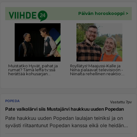
POPEDA
Vastattu 7pv
Pate valkolärvi siis Mustajärvi haukkuu uuden Popedan
Pate haukkuu uuden Popedan laulajan teiniksi ja on
syvästi riitaantunut Popedan kanssa eikä ole heidän
kanssaan missään ...