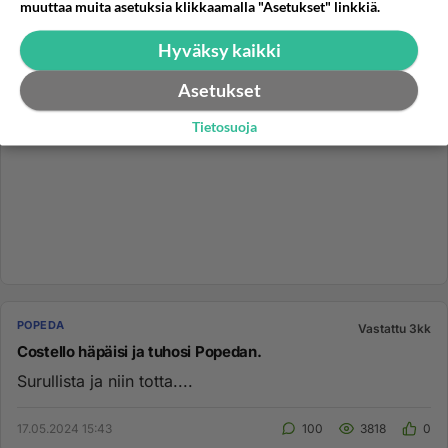
muuttaa muita asetuksia klikkaamalla "Asetukset" linkkiä.
Hyväksy kaikki
Asetukset
Tietosuoja
POPEDA
Vastattu 3kk
Costello häpäisi ja tuhosi Popedan.
Surullista ja niin totta....
17.05.2024 15:43
100
3818
0