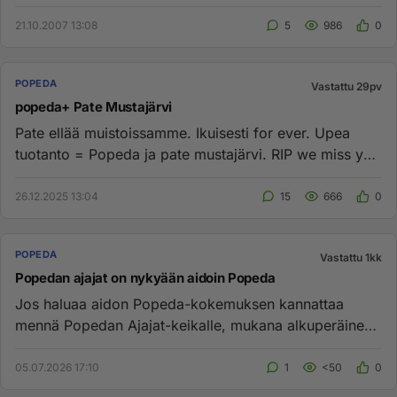
nokkamies...
21.10.2007 13:08
5
986
0
POPEDA
Vastattu 29pv
popeda+ Pate Mustajärvi
Pate ellää muistoissamme. Ikuisesti for ever. Upea
tuotanto = Popeda ja pate mustajärvi. RIP we miss you
for ever. ...
26.12.2025 13:04
15
666
0
POPEDA
Vastattu 1kk
Popedan ajajat on nykyään aidoin Popeda
Jos haluaa aidon Popeda-kokemuksen kannattaa
mennä Popedan Ajajat-keikalle, mukana alkuperäinen
rumpali Kai Holm. Laulaj...
05.07.2026 17:10
1
<50
0