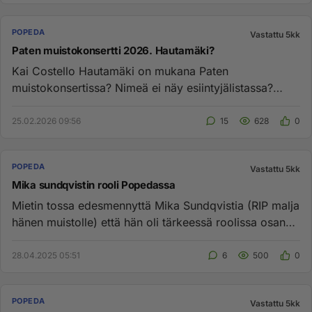
POPEDA
Vastattu 5kk
Paten muistokonsertti 2026. Hautamäki?
Kai Costello Hautamäki on mukana Paten
muistokonsertissa? Nimeä ei näy esiintyjälistassa?
Costellon kanssahan Pate teki...
25.02.2026 09:56
15
628
0
POPEDA
Vastattu 5kk
Mika sundqvistin rooli Popedassa
Mietin tossa edesmennyttä Mika Sundqvistia (RIP malja
hänen muistolle) että hän oli tärkeessä roolissa osana
Popedaa ett...
28.04.2025 05:51
6
500
0
POPEDA
Vastattu 5kk