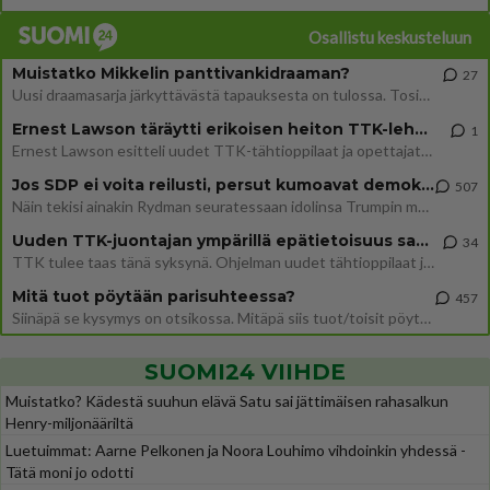
Osallistu keskusteluun
Muistatko Mikkelin panttivankidraaman?
27
Uusi draamasarja järkyttävästä tapauksesta on tulossa. Tositapahtumiin perustuva sarja ammentaa vuoden 1986 Mikkelin pan
Ernest Lawson täräytti erikoisen heiton TTK-lehdistötilaisuudessa: " Onko tässä tarkoituksena...?"
1
Ernest Lawson esitteli uudet TTK-tähtioppilaat ja opettajat torstaina 6.8. lehdistölle. Tulevalla kaudella on yksi hausk
Jos SDP ei voita reilusti, persut kumoavat demokratian Suomesta
507
Näin tekisi ainakin Rydman seuratessaan idolinsa Trumpin mallia https://www.is.fi/politiikka/art-2000012187244.html
Uuden TTK-juontajan ympärillä epätietoisuus sakenee - Nyt MTV hämmentää soppaa
34
TTK tulee taas tänä syksynä. Ohjelman uudet tähtioppilaat julkistetaan torstaina 6. elokuuta klo 14 alkavassa lehdistö
Mitä tuot pöytään parisuhteessa?
457
Siinäpä se kysymys on otsikossa. Mitäpä siis tuot/toisit pöytään parisuhteessa? Oletko mies vai nainen? Koetko sen mitä
SUOMI24 VIIHDE
Muistatko? Kädestä suuhun elävä Satu sai jättimäisen rahasalkun
Henry-miljonääriltä
Luetuimmat: Aarne Pelkonen ja Noora Louhimo vihdoinkin yhdessä -
Tätä moni jo odotti