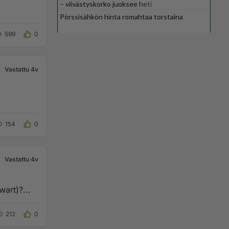
– viivästyskorko juoksee heti
Pörssisähkön hinta romahtaa torstaina
599
0
Vastattu 4v
154
0
Vastattu 4v
otsiksi? Entä "Kissojen yö" (Al Stewart)?...
212
0