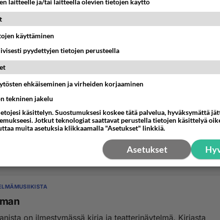
n laitteelle ja/tai laitteella olevien tietojen käyttö
t
etojen käyttäminen
iivisesti pyydettyjen tietojen perusteella
et
äytösten ehkäiseminen ja virheiden korjaaminen
ön tekninen jakelu
KELMÄMUSIIKISTA
ietojesi käsittelyn. Suostumuksesi koskee tätä palvelua, hyväksymättä jä
R F David ;Words ,kuka laulaa suomeksi ?
mukseesi. Jotkut teknologiat saattavat perustella tietojen käsittelyä oike
uttaa muita asetuksia klikkaamalla "Asetukset" linkkiä.
e suomen kieliset sanat tänne?...
Asetukset
Hyv
2:08
4
KELMÄMUSIIKISTA
iman
ista on ilmestymässä kirja ja teatterinäytelmä. Kirjasta