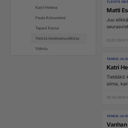
YLEISTÄ IS
Katri Helena
Matti E
Paula Koivuniemi
Juu elikkä
seuraavist
Tapani Kansa
Yleistä iskelmämusiikista
02.07.2004 1
Yölintu
TANSSI JA I
Katri H
Tietääkö 
siima, kar
30.06.2006 
TANSSI JA I
Vanhan 