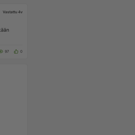
Vastattu 4v
kään
97
0