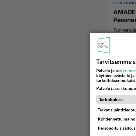
YLEISTÄ IS
AMADEUS
Pesone
Tunnettuj
vuorineuv
21.12.2009 23
Tarvitsemme s
Palvelu ja sen
kolman
käyttäen evästeitä ja
tarkoituksenmukaisi
Palvelu ja sen kumpp
Tarkoitukset
Tarkat sijaintitiedo
Kohdennettu mainon
Personoitu sisältö, 