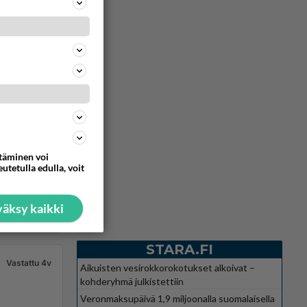
Vastattu 4v
ttäminen voi
utetulla edulla, voit
äksy kaikki
5324
0
STARA.FI
Vastattu 4v
Aikuisten vesirokkorokotukset alkoivat –
kohderyhmä julkistettiin
Veronmaksupäivä 1,9 miljoonalla suomalaisella