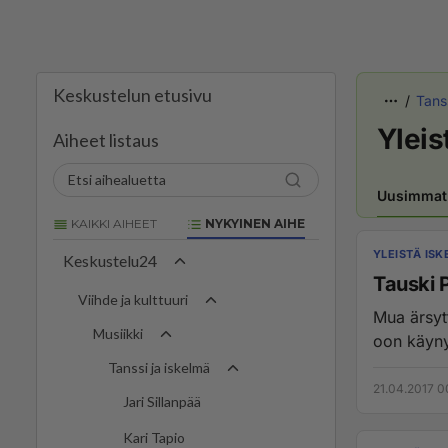
Keskustelun etusivu
Tans
Yleis
Aiheet listaus
Uusimmat
KAIKKI AIHEET
NYKYINEN AIHE
YLEISTÄ IS
Keskustelu24
Tauski 
Viihde ja kulttuuri
Mua ärsyt
Musiikki
oon käynyt
Tanssi ja iskelmä
21.04.2017 0
Jari Sillanpää
Kari Tapio