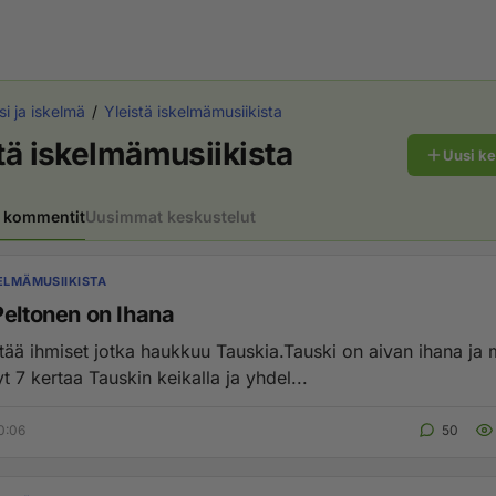
si ja iskelmä
Yleistä iskelmämusiikista
tä iskelmämusiikista
Uusi k
 kommentit
Uusimmat keskustelut
KELMÄMUSIIKISTA
Peltonen on Ihana
tää ihmiset jotka haukkuu Tauskia.Tauski on aivan ihana ja
 7 kertaa Tauskin keikalla ja yhdel...
0:06
50