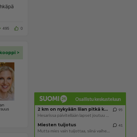
ehkäpä
495
0
Osallistu keskusteluun
2 km on nykyään liian pitkä koulumatka
95
Hesarissa päivitellään lapset joutuu nyt kulkemaan 2 km kouluun jösses. Ruostefillarilla tuo matka menee vaikka miten äk
Miesten tuijotus
41
Mutta mies vain tuijottaa, siinä vaiheessa käännän itse pään pois. Mikä juttu? Yleensä jos joku tuijottaa tai katsoo, hä