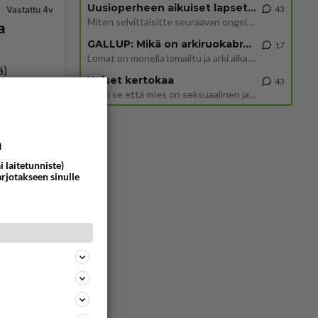
Uusioperheen aikuiset lapset tyhjentää jääkaapin käydessään
43
Vastattu 4v
Miten selvittäisitte seuraavan ongelman, meillä on uusioperhe, minulla teini-ikäiset lapset ja puolisolla aikuiset, jotk
a
GALLUP: Mikä on arkiruokabravuurisi?
17
Lomat on monella lomailtu ja arki alkaa. Se voi tarkoittaa myös sitä, että grillailut on grillattu ja palataan arjen ruo
ä)
Naiset kertokaa
43
Miksi se että mies on seksuaalinen ja haluaa seksiä ja te olette hänen mielestänne haluttava on vastenmielistä? Mikä sii
15844
0
a
i laitetunniste)
arjotakseen sinulle