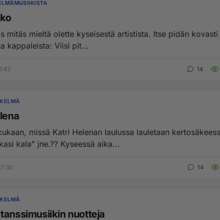
KELMÄMUSIIKISTA
sko
s mitäs mieltä olette kyseisestä artistista. Itse pidän kovasti 
a kappaleista: Viisi pit...
1:47
14
SKELMÄ
elena
kukaan, missä Katri Helenan laulussa lauletaan kertosäkeess
kasi kala" jne.?? Kyseessä aika...
07:30
14
SKELMÄ
tanssimusiikin nuotteja