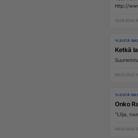
12.09.2006 1
YLEISTÄ IS
Ketkä la
Suuremman
09.02.2022 1
YLEISTÄ IS
Onko Ra
06.02.2022 