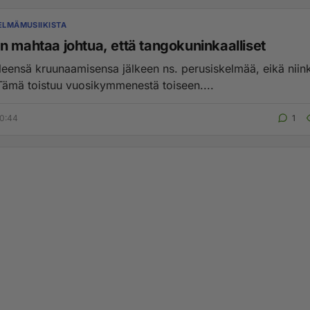
KELMÄMUSIIKISTA
n mahtaa johtua, että tangokuninkaalliset
yleensä kruunaamisensa jälkeen ns. perusiskelmää, eikä niin
Tämä toistuu vuosikymmenestä toiseen....
10:44
1