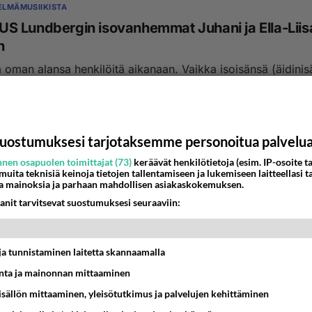
KELMÄMUSIIKISTA
 Lundbergin isovanhemmat Juhani ja Ella-Liis
n
a oman alansa henkilöitä aikanaan. Vaikka isoisänsä (äidinis
os, dipl. ins. Juhani Pesonen mm. SOK:n...
:15
7
uostumuksesi tarjotaksemme personoitua palvelu
nen osapuolen toimittajat (73)
keräävät henkilötietoja (esim. IP-osoite ta
 muita teknisiä keinoja tietojen tallentamiseen ja lukemiseen laitteellasi t
a mainoksia ja parhaan mahdollisen asiakaskokemuksen.
anit tarvitsevat suostumuksesi seuraaviin:
t ja tunnistaminen laitetta skannaamalla
ta ja mainonnan mittaaminen
sisällön mittaaminen, yleisötutkimus ja palvelujen kehittäminen