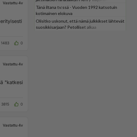
Vastattu 4v
Tänä iltana tv:ssä - Vuoden 1992 katsotuin
kotimainen elokuva
erityisesti
Olisitko uskonut, että nämä julkkikset lähtevät
suosikkisarjaan? Petolliset alkaa
jättiyllätyksellä
1483
0
Vastattu 4v
ä "katkesi
3815
0
Vastattu 4v