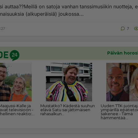
si auttaa??Meillä on satoja vanhan tanssimusiikin nuotteja, 
naisuuksia (alkuperäisiä) joukossa...
:27
7