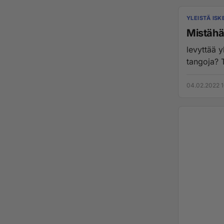
YLEISTÄ IS
Mistähä
levyttää 
tangoja? 
04.02.2022 