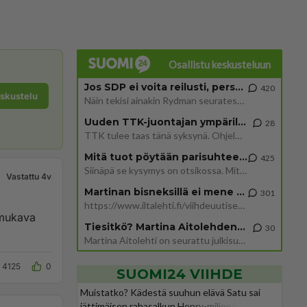
Osallistu keskusteluun
Jos SDP ei voita reilusti, persut kumoavat demokratian Suomesta
420
eskustelu
Näin tekisi ainakin Rydman seuratessaan idolinsa Trumpin mallia https://www.is.fi/politiikka/art-2000012187244.html
Uuden TTK-juontajan ympärillä epätietoisuus sakenee - Nyt MTV hämmentää soppaa
28
TTK tulee taas tänä syksynä. Ohjelman uudet tähtioppilaat julkistetaan torstaina 6. elokuuta klo 14 alkavassa lehdistö
Mitä tuot pöytään parisuhteessa?
425
Siinäpä se kysymys on otsikossa. Mitäpä siis tuot/toisit pöytään parisuhteessa? Oletko mies vai nainen? Koetko sen mitä
Vastattu 4v
Martinan bisneksillä ei mene hyvin
301
https://www.iltalehti.fi/viihdeuutiset/a/c46da6ab-340f-4790-aaa7-0865eed2336 Yrityksen konkurssihakemus on tullut kärä
 mukava
Tiesitkö? Martina Aitolehden isäpuoli on tämä suosittu laulaja
30
Martina Aitolehti on seurattu julkisuuden henkilö. Lähipiiriin mahtuu muitakin tunnettuja henkilöitä. Tiesitkö, että Ma
4125
0
SUOMI24 VIIHDE
Muistatko? Kädestä suuhun elävä Satu sai
jättimäisen rahasalkun Henry-miljonääriltä