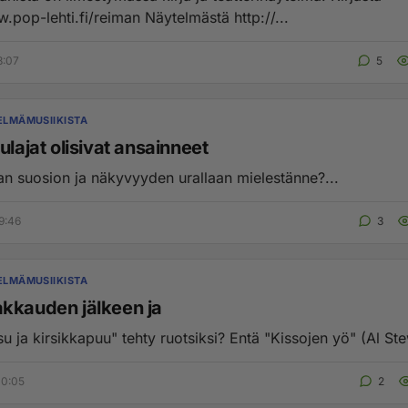
http://www.pop-lehti.fi/reiman Näytelmästä http://...
8:07
5
KELMÄMUSIIKISTA
ulajat olisivat ansainneet
 suosion ja näkyvyyden urallaan mielestänne?...
9:46
3
KELMÄMUSIIKISTA
kkauden jälkeen ja
"Lilja, ruusu ja kirsikkapuu" tehty ru
00:05
2