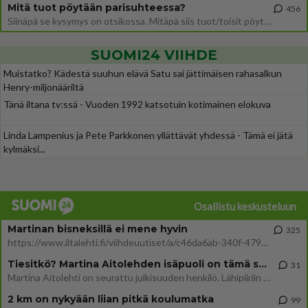
Mitä tuot pöytään parisuhteessa?
456
Siinäpä se kysymys on otsikossa. Mitäpä siis tuot/toisit pöytään parisuhteessa? Oletko mies vai nainen? Koetko sen mitä
SUOMI24 VIIHDE
Muistatko? Kädestä suuhun elävä Satu sai jättimäisen rahasalkun
Henry-miljonääriltä
Tänä iltana tv:ssä - Vuoden 1992 katsotuin kotimainen elokuva
Linda Lampenius ja Pete Parkkonen yllättävät yhdessä - Tämä ei jätä
kylmäksi...
Osallistu keskusteluun
Martinan bisneksillä ei mene hyvin
325
https://www.iltalehti.fi/viihdeuutiset/a/c46da6ab-340f-4790-aaa7-0865eed2336 Yrityksen konkurssihakemus on tullut kärä
Tiesitkö? Martina Aitolehden isäpuoli on tämä suosittu laulaja
31
Martina Aitolehti on seurattu julkisuuden henkilö. Lähipiiriin mahtuu muitakin tunnettuja henkilöitä. Tiesitkö, että Ma
2 km on nykyään liian pitkä koulumatka
99