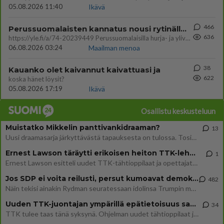
05.08.2026 11:40
Ikävä
466
Perussuomalaisten kannatus nousi rytinällä Ylen tänään julkaisemassa tuoreimmassa gallup-kyselyssä.
636
https://yle.fi/a/74-20239449 Perussuomalaisilla hurja- ja ylivoimaisesti suurin nousu tässä uudessa Ylen gallupissa. Kyl
06.08.2026 03:24
Maailman menoa
38
Kauanko olet kaivannut kaivattuasi ja
622
koska hänet löysit?
05.08.2026 17:19
Ikävä
Osallistu keskusteluun
Muistatko Mikkelin panttivankidraaman?
13
Uusi draamasarja järkyttävästä tapauksesta on tulossa. Tositapahtumiin perustuva sarja ammentaa vuoden 1986 Mikkelin pan
Ernest Lawson täräytti erikoisen heiton TTK-lehdistötilaisuudessa: " Onko tässä tarkoituksena...?"
1
Ernest Lawson esitteli uudet TTK-tähtioppilaat ja opettajat torstaina 6.8. lehdistölle. Tulevalla kaudella on yksi hausk
Jos SDP ei voita reilusti, persut kumoavat demokratian Suomesta
482
Näin tekisi ainakin Rydman seuratessaan idolinsa Trumpin mallia https://www.is.fi/politiikka/art-2000012187244.html
Uuden TTK-juontajan ympärillä epätietoisuus sakenee - Nyt MTV hämmentää soppaa
34
TTK tulee taas tänä syksynä. Ohjelman uudet tähtioppilaat julkistetaan torstaina 6. elokuuta klo 14 alkavassa lehdistö