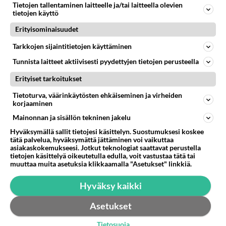
Tietojen tallentaminen laitteelle ja/tai laitteella olevien
muualla joitai tyyppivikoja kuin kehno ruostesuojaus?
tietojen käyttö
missä maassa a...
Erityisominaisuudet
27.10.2011 06:53
3
288
0
Tarkkojen sijaintitietojen käyttäminen
Tunnista laitteet aktiivisesti pyydettyjen tietojen perusteella
Erityiset tarkoitukset
Tietoturva, väärinkäytösten ehkäiseminen ja virheiden
korjaaminen
Mainonnan ja sisällön tekninen jakelu
Hyväksymällä sallit tietojesi käsittelyn. Suostumuksesi koskee
tätä palvelua, hyväksymättä jättäminen voi vaikuttaa
asiakaskokemukseesi. Jotkut teknologiat saattavat perustella
tietojen käsittelyä oikeutetulla edulla, voit vastustaa tätä tai
muuttaa muita asetuksia klikkaamalla "Asetukset" linkkiä.
Hyväksy kaikki
Asetukset
Tietosuoja