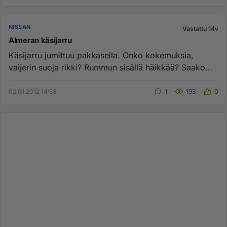
NISSAN
Vastattu 14v
Almeran käsijarru
Käsijarru jumittuu pakkasella. Onko kokemuksia,
vaijerin suoja rikki? Rummun sisällä häikkää? Saako
toisen puolen vaijer...
02.01.2012 14:53
1
193
0