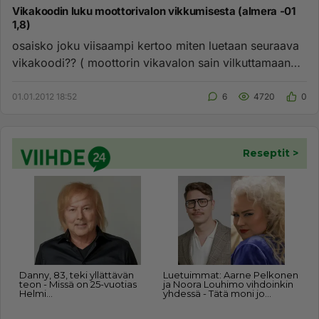
Vikakoodin luku moottorivalon vikkumisesta (almera -01
1,8)
osaisko joku viisaampi kertoo miten luetaan seuraava
vikakoodi?? ( moottorin vikavalon sain vilkuttamaan
vikakoodia oiko...
01.01.2012 18:52
6
4720
0