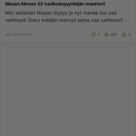
Nissan Almera 03 tuulilasinpyyhkijän moottori!
Niin sellainen Nissan löytyy ja nyt menee tuo osa
vaihtoon! Onko kellään mennyt sama osa vaihtoon?
Osan hinta töineen on...
26.11.2011 08:03
1
207
0