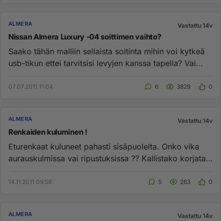
ALMERA
Vastattu 14v
Nissan Almera Luxury -04 soittimen vaihto?
Saako tähän malliin sellaista soitinta mihin voi kytkeä
usb-tikun ettei tarvitsisi levyjen kanssa tapella? Vai
onko se e...
07.07.2011 11:04
6
3829
0
ALMERA
Vastattu 14v
Renkaiden kuluminen !
Eturenkaat kuluneet pahasti sisäpuolelta. Onko vika
aurauskulmissa vai ripustuksissa ?? Kallistako korjata
?...
14.11.2011 09:58
5
263
0
ALMERA
Vastattu 14v