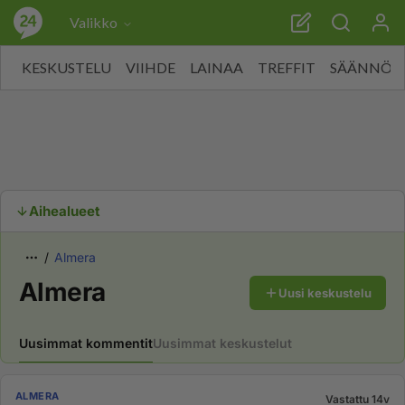
Valikko
KESKUSTELU
VIIHDE
LAINAA
TREFFIT
SÄÄNNÖT
Aihealueet
Almera
Almera
Uusi keskustelu
Uusimmat kommentit
Uusimmat keskustelut
ALMERA
Vastattu 14v