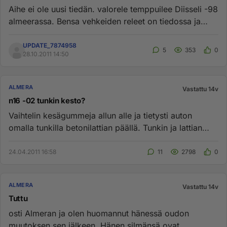
Aihe ei ole uusi tiedän. valorele temppuilee Diisseli -98
almeerassa. Bensa vehkeiden releet on tiedossa ja
niiden si...
UPDATE_7874958
5
353
0
28.10.2011 14:50
ALMERA
Vastattu 14v
n16 -02 tunkin kesto?
Vaihtelin kesägummeja allun alle ja tietysti auton
omalla tunkilla betonilattian päällä. Tunkin ja lattian
välissä oli t...
24.04.2011 16:58
11
2798
0
ALMERA
Vastattu 14v
Tuttu
osti Almeran ja olen huomannut hänessä oudon
muutoksen sen jälkeen. Hänen silmänsä ovat