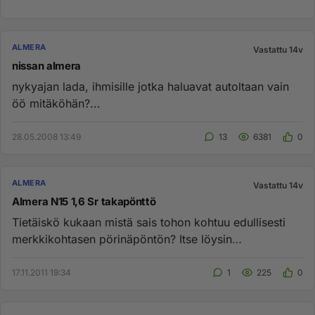
ALMERA
Vastattu 14v
nissan almera
nykyajan lada, ihmisille jotka haluavat autoltaan vain
öö mitäköhän?...
28.05.2008 13:49
13
6381
0
ALMERA
Vastattu 14v
Almera N15 1,6 Sr takapönttö
Tietäiskö kukaan mistä sais tohon kohtuu edullisesti
merkkikohtasen pörinäpöntön? Itse löysin
halvimmillaan 281€. Olisk...
17.11.2011 19:34
1
225
0