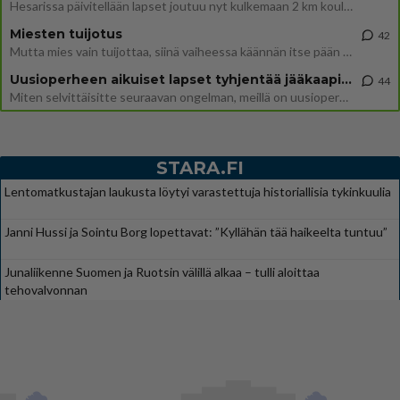
Hesarissa päivitellään lapset joutuu nyt kulkemaan 2 km kouluun jösses. Ruostefillarilla tuo matka menee vaikka miten äk
Miesten tuijotus
42
Mutta mies vain tuijottaa, siinä vaiheessa käännän itse pään pois. Mikä juttu? Yleensä jos joku tuijottaa tai katsoo, hä
Uusioperheen aikuiset lapset tyhjentää jääkaapin käydessään
44
Miten selvittäisitte seuraavan ongelman, meillä on uusioperhe, minulla teini-ikäiset lapset ja puolisolla aikuiset, jotk
STARA.FI
Lentomatkustajan laukusta löytyi varastettuja historiallisia tykinkuulia
Janni Hussi ja Sointu Borg lopettavat: ”Kyllähän tää haikeelta tuntuu”
Junaliikenne Suomen ja Ruotsin välillä alkaa – tulli aloittaa
tehovalvonnan