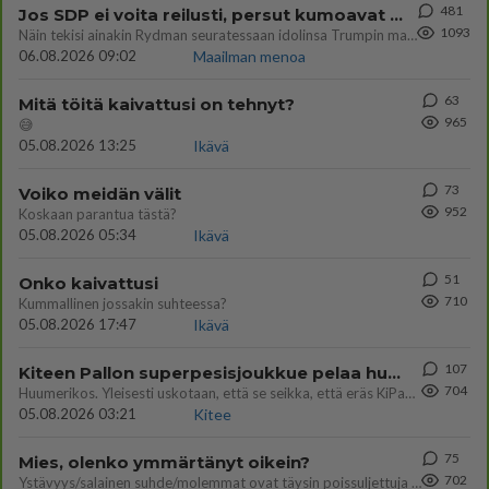
481
Jos SDP ei voita reilusti, persut kumoavat demokratian Suomesta
1093
Näin tekisi ainakin Rydman seuratessaan idolinsa Trumpin mallia https://www.is.fi/politiikka/art-2000012187244.html
06.08.2026 09:02
Maailman menoa
63
Mitä töitä kaivattusi on tehnyt?
965
😅
05.08.2026 13:25
Ikävä
73
Voiko meidän välit
952
Koskaan parantua tästä?
05.08.2026 05:34
Ikävä
51
Onko kaivattusi
710
Kummallinen jossakin suhteessa?
05.08.2026 17:47
Ikävä
107
Kiteen Pallon superpesisjoukkue pelaa huumeiden vaikutuksen alaisena
704
Huumerikos. Yleisesti uskotaan, että se seikka, että eräs KiPan pelaaja kärähtää huumeista, on vain jäävuoren huippu. M
05.08.2026 03:21
Kitee
75
Mies, olenko ymmärtänyt oikein?
702
Ystävyys/salainen suhde/molemmat ovat täysin poissuljettuja asioita? Nainen