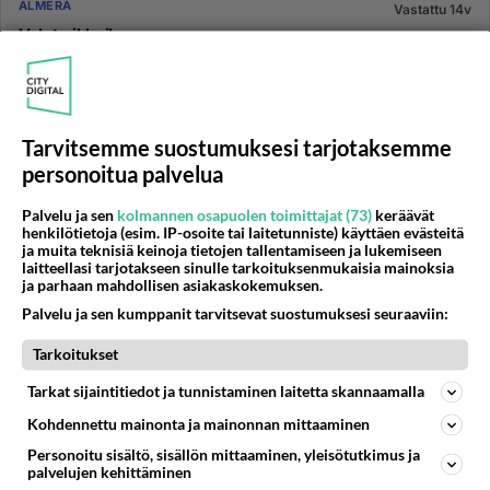
ALMERA
Vastattu 14v
Valot oikkuilee
Hankittiin -96 Almera 1.6 SLX, jonka ajovaloissa
huomattiin outo vika - olisiko joku kosketushäiriö?
Autossa on valomuis...
Tarvitsemme suostumuksesi tarjotaksemme
29.10.2010 19:11
4
848
0
personoitua palvelua
Palvelu ja sen
kolmannen osapuolen toimittajat (73)
keräävät
ALMERA
Vastattu 14v
henkilötietoja (esim. IP-osoite tai laitetunniste) käyttäen evästeitä
Almera -99 Hatchback VALOT
ja muita teknisiä keinoja tietojen tallentamiseen ja lukemiseen
laitteellasi tarjotakseen sinulle tarkoituksenmukaisia mainoksia
Oma ongelma taitaa olla uniikki, vaikka valoista ne
ja parhaan mahdollisen asiakaskokemuksen.
näköjään muutkin täällä puhuu. - Pimeni toinen valo,
Palvelu ja sen kumppanit tarvitsevat suostumuksesi seuraaviin:
tarkistin ja k...
Tarkoitukset
09.11.2011 13:10
2
177
0
Tarkat sijaintitiedot ja tunnistaminen laitetta skannaamalla
Kohdennettu mainonta ja mainonnan mittaaminen
ALMERA
Vastattu 14v
Personoitu sisältö, sisällön mittaaminen, yleisötutkimus ja
n15 1.6 sr viat?
palvelujen kehittäminen
olen ostamassa kyseisenlaista autoa on koneessa tai