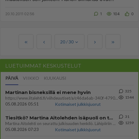
muuttuneet vinoiksi. Onko muil...
20.10.2011 02:56
1
104
0
20
/
30
LUETUIMMAT KESKUSTELUT
PÄIVÄ
VIIKKO
KUUKAUSI
325
Martinan bisneksillä ei mene hyvin
1544
https://www.iltalehti.fi/viihdeuutiset/a/c46da6ab-340f-4790-aaa7-0865eed2336 Yrityksen konkurssihakemus on tullut kärä
05.08.2026 05:51
Kotimaiset julkkisjuorut
31
Tiesitkö? Martina Aitolehden isäpuoli on tämä suosittu laulaja
1259
Martina Aitolehti on seurattu julkisuuden henkilö. Lähipiiriin mahtuu muitakin tunnettuja henkilöitä. Tiesitkö, että Ma
05.08.2026 07:23
Kotimaiset julkkisjuorut