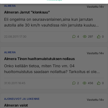
ALMERA
Vastattu 14v
Almeran Jarrut "klonksuu"
Eli ongelma on seuraavanlainen,aina kun jarrutan
autolla alle 30 km/h vauhdissa niin jarruista kuuluu
klonksumista( en o...
22.08.2011 17:30
4
297
0
ALMERA
Vastattu 14v
Almera Tinon huoltomuistutuksen nollaus
Onko kellään tietoa, miten Tino vm. 04
huoltomuistutus saadaan nollattua? Tarkoitus ei ole
käyttää autoa merkkiliikkeen ...
31.10.2011 16:45
2
456
0
AJONEUVOT JA LIIKENNE
Vastattu 14v
Almeran valot