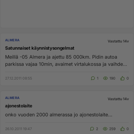
ALMERA
Vastattu 14v
Satunnaiset käynnistysongelmat
Meillä -05 Almera ja ajettu 85 000km. Pidin autoa
parkissa vajaa 10min, avaimet virtalukossa ja vaihde
vapaalla. Käynnis...
27.12.2011 08:55
1
190
0
ALMERA
Vastattu 14v
ajonestolaite
onko vuoden 2000 almerassa jo ajonestolaite...
26.10.2011 19:47
2
259
0