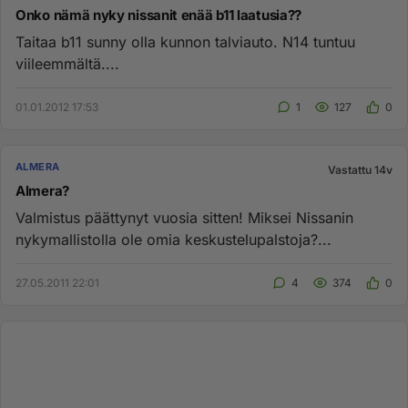
Onko nämä nyky nissanit enää b11 laatusia??
Taitaa b11 sunny olla kunnon talviauto. N14 tuntuu
viileemmältä....
01.01.2012 17:53
1
127
0
ALMERA
Vastattu 14v
Almera?
Valmistus päättynyt vuosia sitten! Miksei Nissanin
nykymallistolla ole omia keskustelupalstoja?...
27.05.2011 22:01
4
374
0