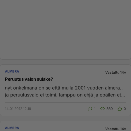
ALMERA
Vastattu 14v
Peruutus valon sulake?
nyt onkelmana on se että mulla 2001 vuoden almera..
ja peruutusvalo ei toimi. lamppu on ehjä ja epäilen että
sulake menn...
14.01.2012 12:19
1
360
0
ALMERA
Vastattu 14v