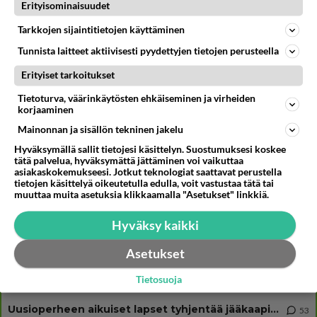
Muistatko? Kädestä suuhun elävä Satu sai jättimäisen rahasalkun
Erityisominaisuudet
Henry-miljonääriltä
Tarkkojen sijaintitietojen käyttäminen
Iloyllätys! Maajussi-Kalle ja Niina palaavat televisioon - Niinalta
rehellinen reaktio: "KÄÄKS!"
Tunnista laitteet aktiivisesti pyydettyjen tietojen perusteella
TTK-voittaja Johannes Holopainen paljasti iloisen uutisen - Tätä moni
Erityiset tarkoitukset
ehti jo odottaa
Tietoturva, väärinkäytösten ehkäiseminen ja virheiden
korjaaminen
Mainonnan ja sisällön tekninen jakelu
Osallistu keskusteluun
Hyväksymällä sallit tietojesi käsittelyn. Suostumuksesi koskee
tätä palvelua, hyväksymättä jättäminen voi vaikuttaa
Martinan bisneksillä ei mene hyvin
328
asiakaskokemukseesi. Jotkut teknologiat saattavat perustella
https://www.iltalehti.fi/viihdeuutiset/a/c46da6ab-340f-4790-aaa7-0865eed2336 Yrityksen konkurssihakemus on tullut kärä
tietojen käsittelyä oikeutetulla edulla, voit vastustaa tätä tai
muuttaa muita asetuksia klikkaamalla "Asetukset" linkkiä.
Tiesitkö? Martina Aitolehden isäpuoli on tämä suosittu laulaja
34
Martina Aitolehti on seurattu julkisuuden henkilö. Lähipiiriin mahtuu muitakin tunnettuja henkilöitä. Tiesitkö, että Ma
Hyväksy kaikki
2 km on nykyään liian pitkä koulumatka
107
Hesarissa päivitellään lapset joutuu nyt kulkemaan 2 km kouluun jösses. Ruostefillarilla tuo matka menee vaikka miten äk
Asetukset
Miesten tuijotus
44
Tietosuoja
Mutta mies vain tuijottaa, siinä vaiheessa käännän itse pään pois. Mikä juttu? Yleensä jos joku tuijottaa tai katsoo, hä
Uusioperheen aikuiset lapset tyhjentää jääkaapin käydessään
53