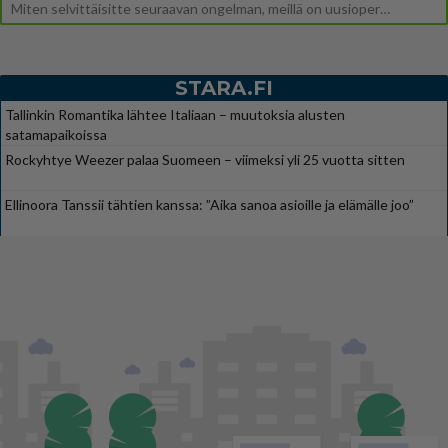
Miten selvittäisitte seuraavan ongelman, meillä on uusioperhe, minulla teini-ikäiset lapset ja puolisolla aikuiset, jotk
STARA.FI
Tallinkin Romantika lähtee Italiaan – muutoksia alusten
satamapaikoissa
Rockyhtye Weezer palaa Suomeen – viimeksi yli 25 vuotta sitten
Ellinoora Tanssii tähtien kanssa: ”Aika sanoa asioille ja elämälle joo”