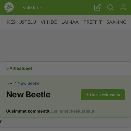
Valikko
KESKUSTELU
VIIHDE
LAINAA
TREFFIT
SÄÄNNÖT
Aihealueet
New Beetle
New Beetle
Uusi keskustelu
Uusimmat kommentit
Uusimmat keskustelut
0