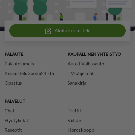
Aloita keskustelu
PALAUTE
KAUPALLINEN YHTEISTYÖ
Palautelomake
Auto1 Vaihtoautot
Keskustelu Suomi24:sta
TV-ohjelmat
Opastus
Sanakirja
PALVELUT
Chat
Treffit
Hyötylinkit
Viihde
Reseptit
Horoskooppi