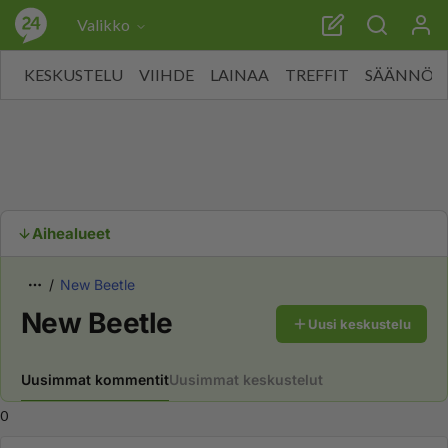
Valikko
KESKUSTELU
VIIHDE
LAINAA
TREFFIT
SÄÄNNÖT
Aihealueet
New Beetle
New Beetle
Uusi keskustelu
Uusimmat kommentit
Uusimmat keskustelut
0