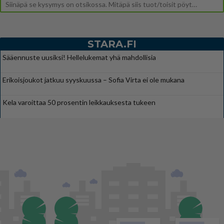
Siinäpä se kysymys on otsikossa. Mitäpä siis tuot/toisit pöytään parisuhteessa? Oletko mies vai nainen? Koetko sen mitä
STARA.FI
Sääennuste uusiksi! Hellelukemat yhä mahdollisia
Erikoisjoukot jatkuu syyskuussa – Sofia Virta ei ole mukana
Kela varoittaa 50 prosentin leikkauksesta tukeen