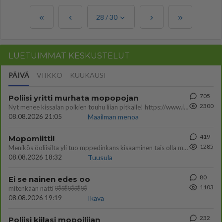
28
/
30
LUETUIMMAT KESKUSTELUT
PÄIVÄ
VIIKKO
KUUKAUSI
705
Poliisi yritti murhata mopopojan
2300
Nyt menee kissalan poikien touhu liian pitkälle! https://www.is.fi/kotimaa/art-2000012193221.html Karu video mopomiiti
08.08.2026 21:05
Maailman menoa
419
Mopomiitti!
1285
Menikös öoliisilta yli tuo mppedinkans kisaaminen tais olla melkoinen riski vahigoittaa tarpeettomasti jopa kuolla tuoss
08.08.2026 18:32
Tuusula
80
Ei se nainen edes oo
1103
mitenkään nätti 🤣🤣🤣🤣🤣
08.08.2026 19:19
Ikävä
232
Poliisi kiilasi mopoilijan