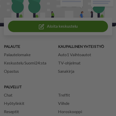
Aloita keskustelu
PALAUTE
KAUPALLINEN YHTEISTYÖ
Palautelomake
Auto1 Vaihtoautot
Keskustelu Suomi24:sta
TV-ohjelmat
Opastus
Sanakirja
PALVELUT
Chat
Treffit
Hyötylinkit
Viihde
Reseptit
Horoskooppi