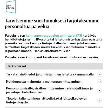
43
Nainen. Onko meissä
591
Sinusta jotain samaa? Näköä tai luonteenpiirteitä? Utelias
07.08.2026 21:51
Ikävä
Tarvitsemme suostumuksesi tarjotaksemme
personoitua palvelua
Osallistu keskusteluun
Palvelu ja sen
kolmannen osapuolen toimittajat (73)
keräävät
Poutalan onnettomuus
29
henkilötietoja (esim. IP-osoite tai laitetunniste) käyttäen evästeitä
https://www.mtvuutiset.fi/artikkeli/ministeri-mika-poutala-vakavassa-onnettomuudessa/9375980 Kumma kun jutussa ei manit
ja muita teknisiä keinoja tietojen tallentamiseen ja lukemiseen
laitteellasi tarjotakseen sinulle tarkoituksenmukaisia mainoksia
Missä on Sofia Virta? Loistaa poissaolollaan Erikoisjoukot uudelta kaudelta
11
ja parhaan mahdollisen asiakaskokemuksen.
Vihreiden puheenjohtaja, kansanedustaja Sofia Virta pääsi otsikoihin, kun tieto hänen osallistumisestaan Erikoisjoukot-k
Palvelu ja sen kumppanit tarvitsevat suostumuksesi seuraaviin:
Valheet Ceutan kriisistä leviävät
225
Tarkoitukset
"Lukuisat suomenkieliset tilit ovat jakaneet videota todisteena siitä, että siirtolaisjoukot aiheuttavat edelleen Ceutas
Tänään tv:ssä: Salatut elämät palaa kesätauolta - Tässä hieman juonipaljastuksia
Tarkat sijaintitiedot ja tunnistaminen laitetta skannaamalla
0
Pihlajakatu 23 B on täynnä naurua, itkua, rakkautta ja suuria salaisuuksia. Suomalaisten yksi pitkäikäisimmistä draamas
Kohdennettu mainonta ja mainonnan mittaaminen
Esko Eerikäinen lopetti testosteronit kesäksi - Tämä ikävä vaikutus iski heti
0
Personoitu sisältö, sisällön mittaaminen, yleisötutkimus ja
Juontaja, mediapersoona ja entinen Scandinavian Hunks -tanssija Esko Eerikäinen on tunnettu avoimuudestaan. Nyt Eerikäi
palvelujen kehittäminen
Tietojen tallentaminen laitteelle ja/tai laitteella olevien
tietojen käyttö
SUOMI24 VIIHDE