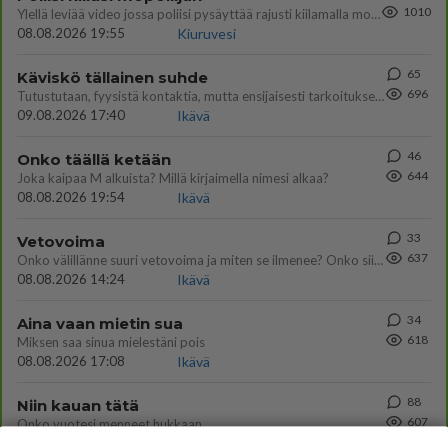
1010
Ylellä leviää video jossa poliisi pysäyttää rajusti kiilamalla mopo pojan. Toivottavasti poliisi ottaa tuosta mallia myö
08.08.2026 19:55
Kiuruvesi
65
Käviskö tällainen suhde
696
Tutustutaan, fyysistä kontaktia, mutta ensijaisesti tarkoituksena ei ole aloittaa mitään virallista tai rikkoa mitään? E
09.08.2026 17:40
Ikävä
46
Onko täällä ketään
644
Joka kaipaa M alkuista? Millä kirjaimella nimesi alkaa?
08.08.2026 19:54
Ikävä
33
Vetovoima
637
Onko välillänne suuri vetovoima ja miten se ilmenee? Onko siitä haittaa?
08.08.2026 14:24
Ikävä
34
Aina vaan mietin sua
618
Miksen saa sinua mielestäni pois
08.08.2026 17:08
Ikävä
88
Niin kauan tätä
607
Onko vuotesi menneet hukkaan
09.08.2026 06:20
Ikävä