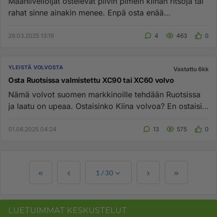
Maanilveilöijät ostelevat pilvin pimein kiinan ritsoja tai
rahat sinne ainakin menee. Enpä osta enää
suomaliiiiaisia eli...
29.03.2025 13:19
4
463
0
YLEISTÄ VOLVOSTA
Vastattu 6kk
Osta Ruotsissa valmistettu XC90 tai XC60 volvo
Nämä volvot suomen markkinoille tehdään Ruotsissa
ja laatu on upeaa. Ostaisinko Kiina volvoa? En ostaisi
varmasti. Kii...
01.08.2025 04:24
13
575
0
1
/
30
LUETUIMMAT KESKUSTELUT