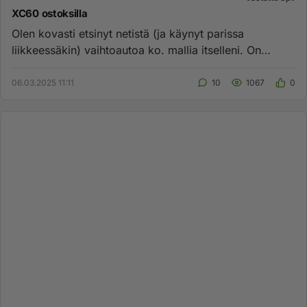
XC60 ostoksilla
Olen kovasti etsinyt netistä (ja käynyt parissa
liikkeessäkin) vaihtoautoa ko. mallia itselleni. On
käynyt ilmi, että h...
06.03.2025 11:11
10
1067
0