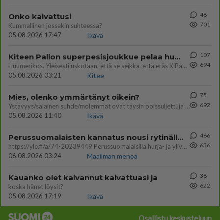
48
Onko kaivattusi
701
Kummallinen jossakin suhteessa?
05.08.2026 17:47
Ikävä
107
Kiteen Pallon superpesisjoukkue pelaa huumeiden vaikutuksen alaisena
694
Huumerikos. Yleisesti uskotaan, että se seikka, että eräs KiPan pelaaja kärähtää huumeista, on vain jäävuoren huippu. M
05.08.2026 03:21
Kitee
75
Mies, olenko ymmärtänyt oikein?
692
Ystävyys/salainen suhde/molemmat ovat täysin poissuljettuja asioita? Nainen
05.08.2026 11:40
Ikävä
466
Perussuomalaisten kannatus nousi rytinällä Ylen tänään julkaisemassa tuoreimmassa gallup-kyselyssä.
636
https://yle.fi/a/74-20239449 Perussuomalaisilla hurja- ja ylivoimaisesti suurin nousu tässä uudessa Ylen gallupissa. Kyl
06.08.2026 03:24
Maailman menoa
38
Kauanko olet kaivannut kaivattuasi ja
622
koska hänet löysit?
05.08.2026 17:19
Ikävä
Osallistu keskusteluun