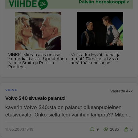
VOLVO
Vastattu 4kk
Volvo S40 sivuvalo palanut!
kaverin Volvo S40:sta on palanut oikeanpuoleinen
etusivuvalo. Onko siellä ledi vai ihan lamppu?? Miten
vaihdetaan?...
11.05.2003 18:19
9
2085
0