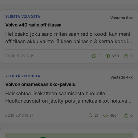
YLEISTÄ VOLVOSTA
Vastattu 8pv
Volvo v40 radio off tilassa
Hei osako joku sano miten saan radio koodi kun meni
off tilaan.akku vaihto jälkeen painasin 3 kertaa koodi
väärin ja men...
26.06.2026 17:19
3
<50
0
YLEISTÄ VOLVOSTA
Vastattu 4kk
Volvon omamekaanikko-palvelu
Haiskahtaa lisäkatteen saamisesta huollolle.
Huoltoneuvojat on jätetty pois ja mekaanikot hoitavat
nyt senkin työn. ...
02.10.2013 19:27
21
4664
0