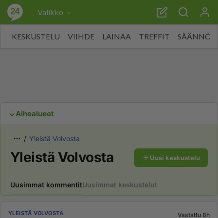
Valikko
KESKUSTELU
VIIHDE
LAINAA
TREFFIT
SÄÄNNÖT
Aihealueet
Yleistä Volvosta
Yleistä Volvosta
Uusi keskustelu
Uusimmat kommentit
Uusimmat keskustelut
YLEISTÄ VOLVOSTA
Vastattu 8h