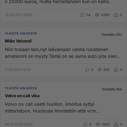
n 25000 euroa, mutta herrantähden kun on kallis
pikkuvolvo!!!!!...
25.09.2017 09:50
54
4290
0
YLEISTÄ VOLVOSTA
Vastattu 23v
Möin Volvoni!
Niin tosiaan tein,nyt isävainaan vanha ruosteinen
amatsonni on myyty.Tämä on se sama auto jota olen
luullut uudeksi,kute...
11.08.2002 12:16
3
633
0
YLEISTÄ VOLVOSTA
Vastattu 5kk
Volvo on call vika
Volvo ov call vaatii huollon, ilmoitus syttyi
mittaristoon. Huollosta ilmoitettiin että vcm
ohjausyksikkö täytyy vaihtaa...
06.01.2026 06:52
6
1606
0