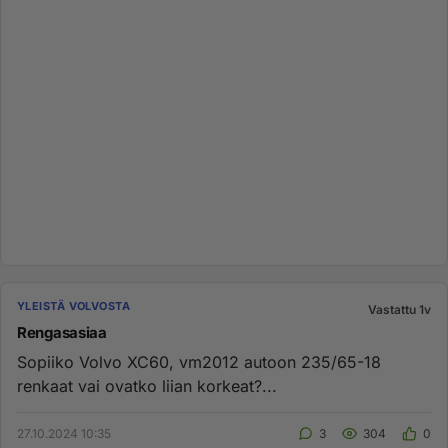
YLEISTÄ VOLVOSTA
Vastattu 1v
Rengasasiaa
Sopiiko Volvo XC60, vm2012 autoon 235/65-18
renkaat vai ovatko liian korkeat?...
27.10.2024 10:35
3
304
0