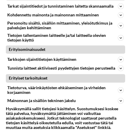
Hybridivolvon neliveto, sähköinen takamoottori
Tarkat sijaintitiedot ja tunnistaminen laitetta skannaamalla
Jos omistat tällaisen niin kannattaa katsoa tää video:
Kohdennettu mainonta ja mainonnan mittaaminen
https://www.youtube.com/watch?v=gtZk54e5DWk...
Personoitu sisältö, sisällön mittaaminen, yleisötutkimus ja
palvelujen kehittäminen
05.12.2024 18:29
1
626
0
Tietojen tallentaminen laitteelle ja/tai laitteella olevien
tietojen käyttö
Erityisominaisuudet
YLEISTÄ VOLVOSTA
Vastattu 1v
Tarkkojen sijaintitietojen käyttäminen
Miksi farkkuvolvoa pidetään muualla kotiäitien autona?
Tunnista laitteet aktiivisesti pyydettyjen tietojen perusteella
Meillä Volvo on tosimiesten auto. Mikään ei ole
miehekkäämpää kuin V70 diesel. Mutta mennään pois
Erityiset tarkoitukset
pohjolasta niin se onk...
Tietoturva, väärinkäytösten ehkäiseminen ja virheiden
21.12.2024 11:41
6
624
0
korjaaminen
Mainonnan ja sisällön tekninen jakelu
Hyväksymällä sallit tietojesi käsittelyn. Suostumuksesi koskee
tätä palvelua, hyväksymättä jättäminen voi vaikuttaa
asiakaskokemukseesi. Jotkut teknologiat saattavat perustella
tietojen käsittelyä oikeutetulla edulla, voit vastustaa tätä tai
muuttaa muita asetuksia klikkaamalla "Asetukset" linkkiä.