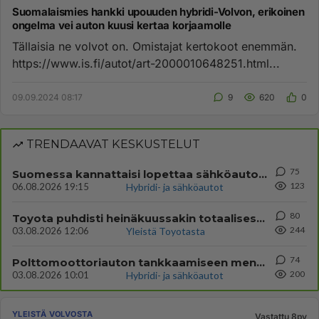
Suomalaismies hankki upouuden hybridi-Volvon, erikoinen
ongelma vei auton kuusi kertaa korjaamolle
Tällaisia ne volvot on. Omistajat kertokoot enemmän.
https://www.is.fi/autot/art-2000010648251.html...
09.09.2024 08:17
9
620
0
TRENDAAVAT KESKUSTELUT
75
Suomessa kannattaisi lopettaa sähköautovouhotus
123
06.08.2026 19:15
Hybridi- ja sähköautot
80
Toyota puhdisti heinäkuussakin totaalisesti pöydän jälleen kerran Suomen ensirekisteröinneissä!
244
03.08.2026 12:06
Yleistä Toyotasta
74
Polttomoottoriauton tankkaamiseen menee 200 000 kilometrin matkalla 25 000 euroa enemmän kuin...
200
03.08.2026 10:01
Hybridi- ja sähköautot
YLEISTÄ VOLVOSTA
Vastattu 8pv