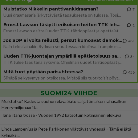
Muistatko Mikkelin panttivankidraaman?
7
Uusi draamasarja järkyttävästä tapauksesta on tulossa. Tositapahtumiin perustuva sarja ammentaa vuoden 1986 Mikkelin pan
Ernest Lawson täräytti erikoisen heiton TTK-lehdistötilaisuudessa: " Onko tässä tarkoituksena...?"
1
Ernest Lawson esitteli uudet TTK-tähtioppilaat ja opettajat torstaina 6.8. lehdistölle. Tulevalla kaudella on yksi hausk
Jos SDP ei voita reilusti, persut kumoavat demokratian Suomesta
481
Näin tekisi ainakin Rydman seuratessaan idolinsa Trumpin mallia https://www.is.fi/politiikka/art-2000012187244.html
Uuden TTK-juontajan ympärillä epätietoisuus sakenee - Nyt MTV hämmentää soppaa
34
TTK tulee taas tänä syksynä. Ohjelman uudet tähtioppilaat julkistetaan torstaina 6. elokuuta klo 14 alkavassa lehdistö
Mitä tuot pöytään parisuhteessa?
456
Siinäpä se kysymys on otsikossa. Mitäpä siis tuot/toisit pöytään parisuhteessa? Oletko mies vai nainen? Koetko sen mitä
SUOMI24 VIIHDE
Muistatko? Kädestä suuhun elävä Satu sai jättimäisen rahasalkun
Henry-miljonääriltä
Tänä iltana tv:ssä - Vuoden 1992 katsotuin kotimainen elokuva
Linda Lampenius ja Pete Parkkonen yllättävät yhdessä - Tämä ei jätä
kylmäksi...