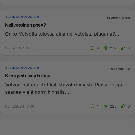
YLEISTÄ VOLVOSTA
Ei vastauksia
Nelivetoinen phev?
Onko Volvolta tulossa aina nelivetoista plugaria?...
28.09.2024 12:17
0
279
0
YLEISTÄ VOLVOSTA
Vastattu 1v
Kiina pistuusia tulleja
Volvon patteriautot kallistuvat roimasti. Pensapelejä
saanee vielä normihinnalla....
05.10.2024 13:00
4
225
0