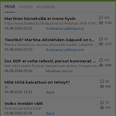
PÄIVÄ
VIIKKO
KUUKAUSI
325
Martinan bisneksillä ei mene hyvin
1544
https://www.iltalehti.fi/viihdeuutiset/a/c46da6ab-340f-4790-aaa7-0865eed2336 Yrityksen konkurssihakemus on tullut kärä
05.08.2026 05:51
Kotimaiset julkkisjuorut
31
Tiesitkö? Martina Aitolehden isäpuoli on tämä suosittu laulaja
1259
Martina Aitolehti on seurattu julkisuuden henkilö. Lähipiiriin mahtuu muitakin tunnettuja henkilöitä. Tiesitkö, että Ma
05.08.2026 07:23
Kotimaiset julkkisjuorut
477
Jos SDP ei voita reilusti, persut kumoavat demokratian Suomesta
1088
Näin tekisi ainakin Rydman seuratessaan idolinsa Trumpin mallia https://www.is.fi/politiikka/art-2000012187244.html
06.08.2026 09:02
Maailman menoa
63
Mitä töitä kaivattusi on tehnyt?
965
😅
05.08.2026 13:25
Ikävä
73
Voiko meidän välit
952
Koskaan parantua tästä?
05.08.2026 05:34
Ikävä