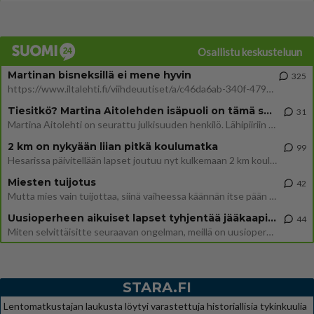
Osallistu keskusteluun
Martinan bisneksillä ei mene hyvin
325
https://www.iltalehti.fi/viihdeuutiset/a/c46da6ab-340f-4790-aaa7-0865eed2336 Yrityksen konkurssihakemus on tullut kärä
Tiesitkö? Martina Aitolehden isäpuoli on tämä suosittu laulaja
31
Martina Aitolehti on seurattu julkisuuden henkilö. Lähipiiriin mahtuu muitakin tunnettuja henkilöitä. Tiesitkö, että Ma
2 km on nykyään liian pitkä koulumatka
99
Hesarissa päivitellään lapset joutuu nyt kulkemaan 2 km kouluun jösses. Ruostefillarilla tuo matka menee vaikka miten äk
Miesten tuijotus
42
Mutta mies vain tuijottaa, siinä vaiheessa käännän itse pään pois. Mikä juttu? Yleensä jos joku tuijottaa tai katsoo, hä
Uusioperheen aikuiset lapset tyhjentää jääkaapin käydessään
44
Miten selvittäisitte seuraavan ongelman, meillä on uusioperhe, minulla teini-ikäiset lapset ja puolisolla aikuiset, jotk
STARA.FI
Lentomatkustajan laukusta löytyi varastettuja historiallisia tykinkuulia