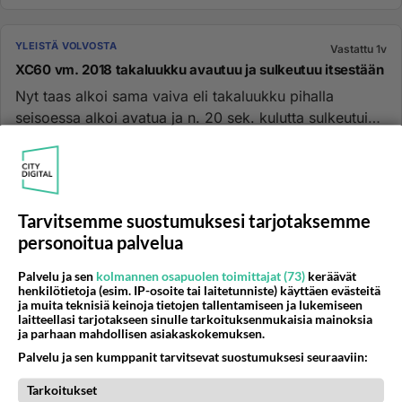
YLEISTÄ VOLVOSTA
Vastattu 1v
XC60 vm. 2018 takaluukku avautuu ja sulkeutuu itsestään
Nyt taas alkoi sama vaiva eli takaluukku pihalla
seisoessa alkoi avatua ja n. 20 sek. kulutta sulkeutui
itsestään. Sama ...
03.11.2024 13:36
8
1063
0
Tarvitsemme suostumuksesi tarjotaksemme
YLEISTÄ VOLVOSTA
Vastattu 1v
personoitua palvelua
Jarrunesteen vaihtoväli
Volvossani vm. 2018 on jarrunesteen vaihtoväli
Palvelu ja sen
kolmannen osapuolen toimittajat (73)
keräävät
30000km. Jarrunestesäiliössä ei ole enää reikää, josta
henkilötietoja (esim. IP-osoite tai laitetunniste) käyttäen evästeitä
ja muita teknisiä keinoja tietojen tallentamiseen ja lukemiseen
ilma vaihtuu vaan ...
laitteellasi tarjotakseen sinulle tarkoituksenmukaisia mainoksia
ja parhaan mahdollisen asiakaskokemuksen.
08.11.2024 16:07
1
436
0
Palvelu ja sen kumppanit tarvitsevat suostumuksesi seuraaviin:
Tarkoitukset
YLEISTÄ VOLVOSTA
Vastattu 1v