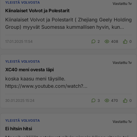
YLEISTÄ VOLVOSTA
Vastattu 1v
Kiinalaiset Volvot ja Polestarit
Kiinalaiset Volvot ja Polestarit ( Zhejiang Geely Holding
Group) myyvät Suomessa kummallisen hyvin, kun
ajatellaan, että...
17.01.2025 11:54
2
408
0
YLEISTÄ VOLVOSTA
Vastattu 1v
XC40 meni ovesta läpi
koska kaasu meni täysille.
https://www.youtube.com/watch?
v=YgQywmpyu58&ab_channel=Motor Toinen tapaus:
https://www.youtu...
30.01.2025 15:24
3
470
0
YLEISTÄ VOLVOSTA
Vastattu 1v
Ei hitsin hitsi