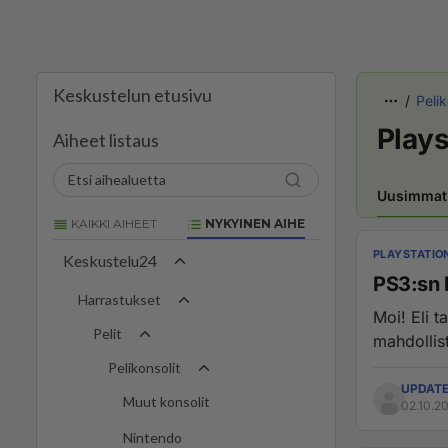
Keskustelun etusivu
Pelik
Plays
Aiheet listaus
Uusimmat
KAIKKI AIHEET
NYKYINEN AIHE
PLAYSTATIO
Keskustelu24
PS3:sn l
Harrastukset
Moi! Eli t
Pelit
mahdollist
Pelikonsolit
UPDATE
Muut konsolit
02.10.20
Nintendo