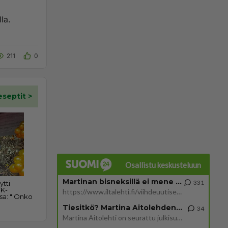
la.
211
0
Osallistu keskusteluun
Martinan bisneksillä ei mene hyvin
331
https://www.iltalehti.fi/viihdeuutiset/a/c46da6ab-340f-4790-aaa7-0865eed2336 Yrityksen konkurssihakemus on tullut kärä
Tiesitkö? Martina Aitolehden isäpuoli on tämä suosittu laulaja
34
Martina Aitolehti on seurattu julkisuuden henkilö. Lähipiiriin mahtuu muitakin tunnettuja henkilöitä. Tiesitkö, että Ma