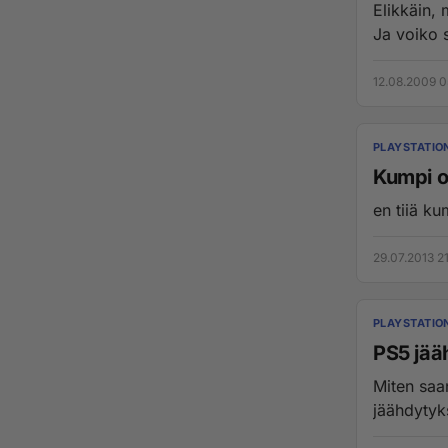
Elikkäin,
Ja voiko s
12.08.2009 0
PLAYSTATIO
Kumpi o
en tiiä k
29.07.2013 2
PLAYSTATIO
PS5 jää
Miten saa
jäähdytyk