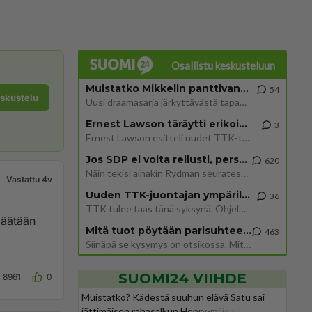
Osallistu keskusteluun
Muistatko Mikkelin panttivankidraaman?
54
eskustelu
Uusi draamasarja järkyttävästä tapauksesta on tulossa. Tositapahtumiin perustuva sarja ammentaa vuoden 1986 Mikkelin pan
Ernest Lawson täräytti erikoisen heiton TTK-lehdistötilaisuudessa: " Onko tässä tarkoituksena...?"
3
Ernest Lawson esitteli uudet TTK-tähtioppilaat ja opettajat torstaina 6.8. lehdistölle. Tulevalla kaudella on yksi hausk
Jos SDP ei voita reilusti, persut kumoavat demokratian Suomesta
620
Näin tekisi ainakin Rydman seuratessaan idolinsa Trumpin mallia https://www.is.fi/politiikka/art-2000012187244.html
Vastattu 4v
Uuden TTK-juontajan ympärillä epätietoisuus sakenee - Nyt MTV hämmentää soppaa
36
TTK tulee taas tänä syksynä. Ohjelman uudet tähtioppilaat julkistetaan torstaina 6. elokuuta klo 14 alkavassa lehdistö
ipäätään
Mitä tuot pöytään parisuhteessa?
463
Siinäpä se kysymys on otsikossa. Mitäpä siis tuot/toisit pöytään parisuhteessa? Oletko mies vai nainen? Koetko sen mitä
SUOMI24 VIIHDE
8961
0
Muistatko? Kädestä suuhun elävä Satu sai
jättimäisen rahasalkun Henry-miljonääriltä