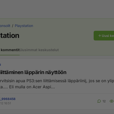
onsolit
Playstation
tation
Uusi k
 kommentit
Uusimmat keskustelut
N
iittäminen läppärin näyttöön
arvitsisin apua PS3:sen liittämisessä läppäriinij, jos se on yl
a.... Eli mulla on Acer Aspi...
_9968458
12
12 16:51