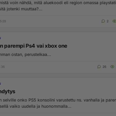
 mistä voin nähdä, mitä aluekoodi eli region omassa playstat
itä jotenki muuttaa?...
5:28
2
N
n parempi Ps4 vai xbox one
umman ostan, perustelkaa...
1:36
26
N
hdytys
n selville onko PS5 konsolini varustettu ns. vanhalla ja par
sellä vaiko uudella ja huonommalla...