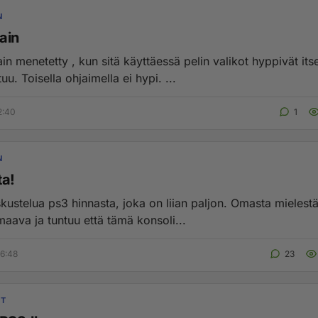
N
ain
n menetetty , kun sitä käyttäessä pelin valikot hyppivät its
uu. Toisella ohjaimella ei hypi. ...
2:40
1
N
ta!
kustelua ps3 hinnasta, joka on liian paljon. Omasta mielestä
aava ja tuntuu että tämä konsoli...
6:48
23
IT