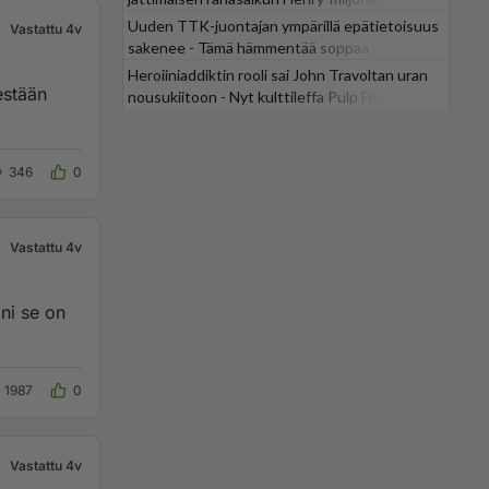
Uuden TTK-juontajan ympärillä epätietoisuus
Vastattu 4v
sakenee - Tämä hämmentää soppaa
Heroiiniaddiktin rooli sai John Travoltan uran
estään
nousukiitoon - Nyt kulttileffa Pulp Fiction
tv:stä
346
0
Vastattu 4v
ni se on
1987
0
Vastattu 4v