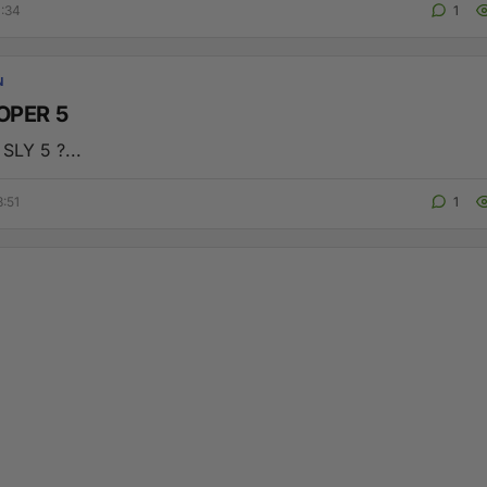
0:34
1
N
OPER 5
LY 5 ?...
8:51
1