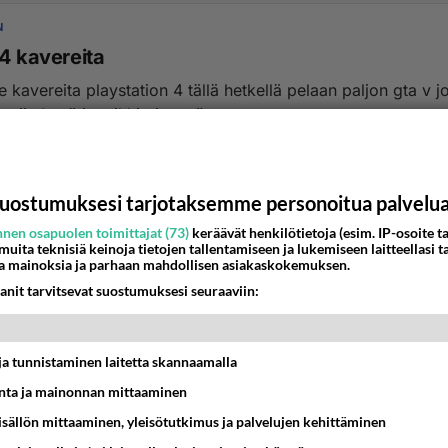
N
s4 kavereita
e kavereita playstation 4 tällä hetkellä pelaan paljon gta v j
e niin hyvä ja mikki ois myös...
5:48
7
uostumuksesi tarjotaksemme personoitua palvelu
nen osapuolen toimittajat (73)
keräävät henkilötietoja (esim. IP-osoite ta
 muita teknisiä keinoja tietojen tallentamiseen ja lukemiseen laitteellasi t
a mainoksia ja parhaan mahdollisen asiakaskokemuksen.
anit tarvitsevat suostumuksesi seuraaviin:
t ja tunnistaminen laitetta skannaamalla
ta ja mainonnan mittaaminen
sisällön mittaaminen, yleisötutkimus ja palvelujen kehittäminen