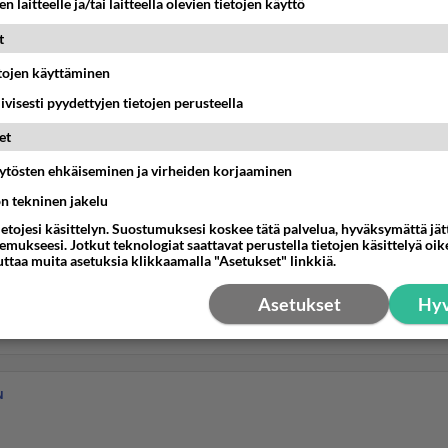
n laitteelle ja/tai laitteella olevien tietojen käyttö
t
etojen käyttäminen
iivisesti pyydettyjen tietojen perusteella
et
äytösten ehkäiseminen ja virheiden korjaaminen
IT
ön tekninen jakelu
silukon asetusten nollaaminen
ietojesi käsittelyn. Suostumuksesi koskee tätä palvelua, hyväksymättä jä
mukseesi. Jotkut teknologiat saattavat perustella tietojen käsittelyä oike
tettiin lapsilukkotoiminto päälle. Haluaisin kytkeä sen pois
uttaa muita asetuksia klikkaamalla "Asetukset" linkkiä.
kaa ongelmia ja estää normaal...
Asetukset
Hyv
9:45
1
N