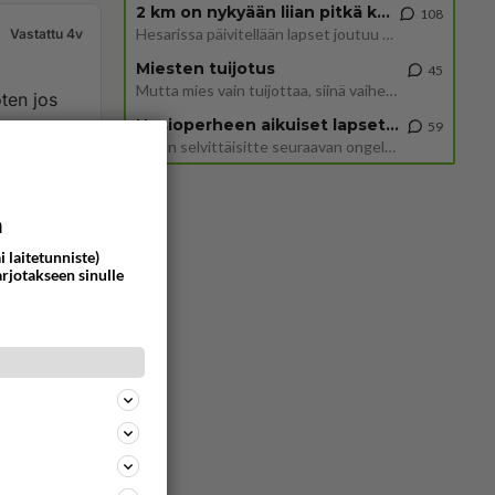
2 km on nykyään liian pitkä koulumatka
108
Hesarissa päivitellään lapset joutuu nyt kulkemaan 2 km kouluun jösses. Ruostefillarilla tuo matka menee vaikka miten äk
Vastattu 4v
Miesten tuijotus
45
Mutta mies vain tuijottaa, siinä vaiheessa käännän itse pään pois. Mikä juttu? Yleensä jos joku tuijottaa tai katsoo, hä
oten jos
Uusioperheen aikuiset lapset tyhjentää jääkaapin käydessään
59
Miten selvittäisitte seuraavan ongelman, meillä on uusioperhe, minulla teini-ikäiset lapset ja puolisolla aikuiset, jotk
963
0
a
i laitetunniste)
arjotakseen sinulle