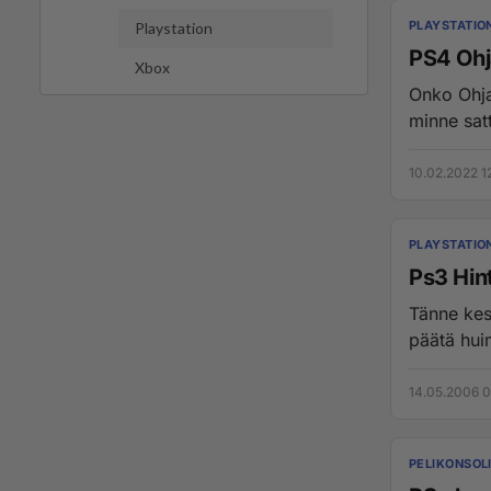
PLAYSTATIO
Playstation
PS4 Ohj
Xbox
Onko Ohjai
minne satt
10.02.2022 1
PLAYSTATIO
Ps3 Hin
Tänne kes
päätä huim
14.05.2006 0
PELIKONSOL