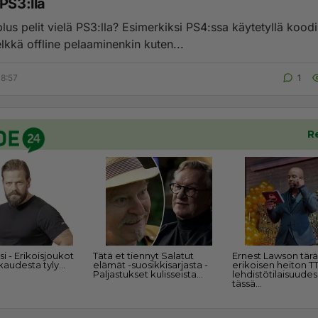
PS3:lla
lus pelit vielä PS3:lla? Esimerkiksi PS4:ssa käytetyllä koodil
pelkkä offline pelaaminenkin kuten...
8:57
1