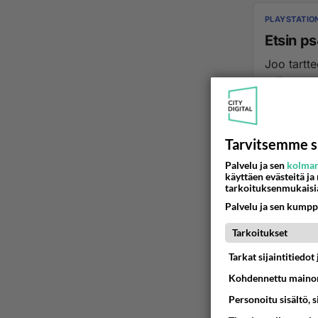
PLAYSTATIO
Etsin p
Joo tartte
sulla on s
22.01.2016 1
Tarvitsemme s
Palvelu ja sen
kolman
käyttäen evästeitä ja
tarkoituksenmukaisi
Palvelu ja sen kumpp
Tarkoitukset
Tarkat sijaintitiedo
Kohdennettu mainon
Personoitu sisältö, 