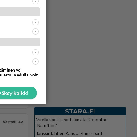
Vastattu 4v
ttäminen voi
utetulla edulla, voit
 kokonaan.
äksy kaikki
712
0
STARA.FI
Mirella upealla rantalomalla Kreetalla:
Vastattu 4v
”Nautittiin”
Tanssii Tähtien Kanssa -tanssiparit