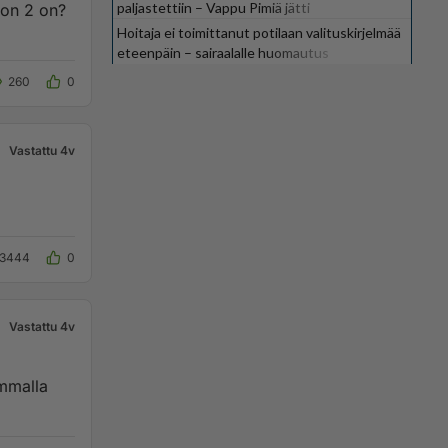
paljastettiin – Vappu Pimiä jätti
ion 2 on?
suosikkiohjelman
Hoitaja ei toimittanut potilaan valituskirjelmää
eteenpäin – sairaalalle huomautus
260
0
Vastattu 4v
3444
0
Vastattu 4v
emmalla