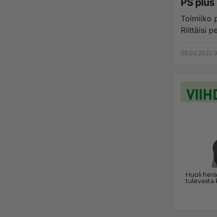
PS plus 
Toimiiko p
Riittäisi 
05.02.2022 0