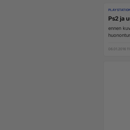
PLAYSTATIO
Ps2 ja u
ennen kuv
huonontunu
06.01.2016 11