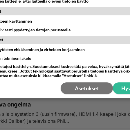
n laitteelle ja/tai laitteella olevien tietojen käyttö
t
etojen käyttäminen
iivisesti pyydettyjen tietojen perusteella
N
et
tallennuksien siirto toiseen.
äytösten ehkäiseminen ja virheiden korjaaminen
nha "läski" hajos, tai oikeastaan verkkokortti.. Eli toimii täy
ön tekninen jakelu
ernet yhteyttä. Ostin jo u...
ietojesi käsittelyn. Suostumuksesi koskee tätä palvelua, hyväksymättä jä
mukseesi. Jotkut teknologiat saattavat perustella tietojen käsittelyä oike
uttaa muita asetuksia klikkaamalla "Asetukset" linkkiä.
8:50
3
Asetukset
Hyv
N
va ongelma
 siis playstation 3 (uusin firmware), HDMI 1.4 kaapeli joka
kki Caliber) ja televisiona Phil...