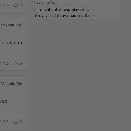
hyviä uutisia
206
0
Lentävät autot ovat pian totta –
Yhdysvaltoihin avataan testikeskus
Vastattu 10v
in joka on
105
0
Vastattu 10v
ulee
515
0