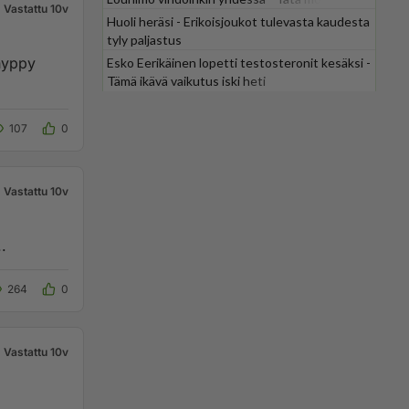
Vastattu 10v
odotti
Huoli heräsi - Erikoisjoukot tulevasta kaudesta
tyly paljastus
 hyppy
Esko Eerikäinen lopetti testosteronit kesäksi -
Tämä ikävä vaikutus iski heti
107
0
Vastattu 10v
.
264
0
Vastattu 10v