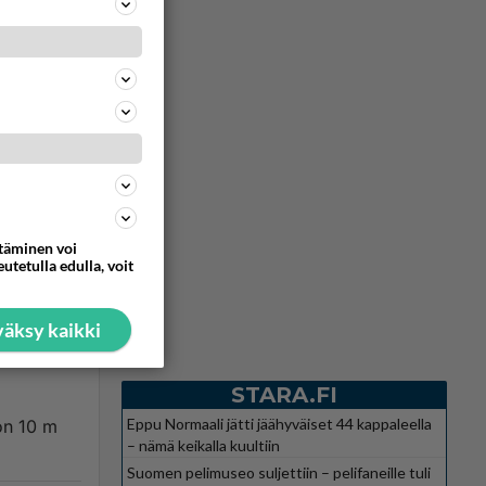
Vastattu 10v
sin, mutta
ttäminen voi
utetulla edulla, voit
116
0
äksy kaikki
Vastattu 10v
STARA.FI
Eppu Normaali jätti jäähyväiset 44 kappaleella
 on 10 m
– nämä keikalla kuultiin
Suomen pelimuseo suljettiin – pelifaneille tuli