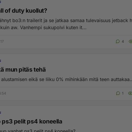
N
l of duty kuollut?
hnyt bo3:n trailerit ja se jatkaa samaa tulevaisuus jetback
uin aw. Vanhempi sukupolvi kuten it...
:17
4
N
tä mun pitäs tehä
i alustamisen eikä se liiku 0% mihinkään mitä teen auttakaa..
6:54
1
N
 ps3 pelit ps4 koneella
nuo vanhat ps3 pelit ps4 koneella?...