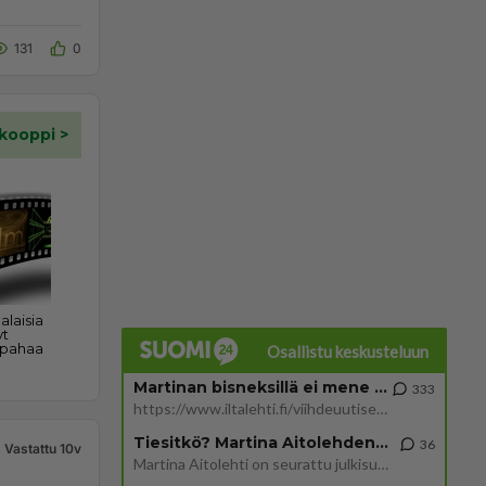
131
0
Osallistu keskusteluun
Martinan bisneksillä ei mene hyvin
333
https://www.iltalehti.fi/viihdeuutiset/a/c46da6ab-340f-4790-aaa7-0865eed2336 Yrityksen konkurssihakemus on tullut kärä
Tiesitkö? Martina Aitolehden isäpuoli on tämä suosittu laulaja
36
Vastattu 10v
Martina Aitolehti on seurattu julkisuuden henkilö. Lähipiiriin mahtuu muitakin tunnettuja henkilöitä. Tiesitkö, että Ma