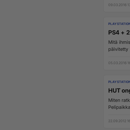
09.03.2016 1
PLAYSTATIO
PS4 + 2
Mitä ihmi
päivitetty
05.03.2016 1
PLAYSTATIO
HUT on
Miten rat
Pelipaikka
22.09.2012 1