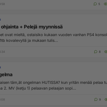
3:58
5
N
 ohjainta + Pelejä myynnissä
set ovat mieltä, ostaisiko kukaan vuoden vanhan PS4 konsol
 1tb kovalevyllä ja mukaan tulis...
6:34
8
N
gelma
kaisen täm,ät ongelman HUTISSA? kun yritän menää pelaa t
a 2. MV (ketju 1) pelaavan pelaajan sopi...
6:08
9