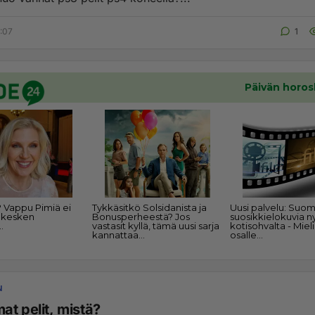
5:07
1
N
at pelit, mistä?