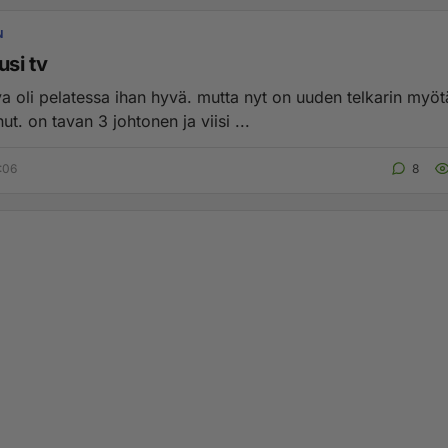
N
usi tv
a oli pelatessa ihan hyvä. mutta nyt on uuden telkarin myö
t. on tavan 3 johtonen ja viisi ...
:06
8