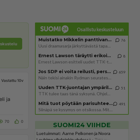
Osallistu keskusteluun
Muistatko Mikkelin panttivankidraaman?
76
eskustelu
Uusi draamasarja järkyttävästä tapauksesta on tulossa. Tositapahtumiin perustuva sarja ammentaa vuoden 1986 Mikkelin pan
Ernest Lawson täräytti erikoisen heiton TTK-lehdistötilaisuudessa: " Onko tässä tarkoituksena...?"
8
Ernest Lawson esitteli uudet TTK-tähtioppilaat ja opettajat torstaina 6.8. lehdistölle. Tulevalla kaudella on yksi hausk
Jos SDP ei voita reilusti, persut kumoavat demokratian Suomesta
659
Näin tekisi ainakin Rydman seuratessaan idolinsa Trumpin mallia https://www.is.fi/politiikka/art-2000012187244.html
Vastattu 10v
Uuden TTK-juontajan ympärillä epätietoisuus sakenee - Nyt MTV hämmentää soppaa
51
TTK tulee taas tänä syksynä. Ohjelman uudet tähtioppilaat julkistetaan torstaina 6. elokuuta klo 14 alkavassa lehdistö
Mitä tuot pöytään parisuhteessa?
491
Siinäpä se kysymys on otsikossa. Mitäpä siis tuot/toisit pöytään parisuhteessa? Oletko mies vai nainen? Koetko sen mitä
70
0
SUOMI24 VIIHDE
Luetuimmat: Aarne Pelkonen ja Noora
Louhimo vihdoinkin yhdessä - Tätä moni jo