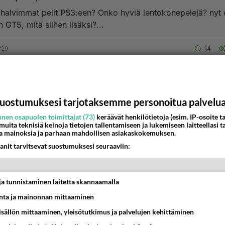
 halvimmat pelit PS3:een? Onko hyviä lentokonepelejä? nyt
 GT5, mitä siihen lisäksi?...
:29
14
uostumuksesi tarjotaksemme personoitua palvelu
nen osapuolen toimittajat (73)
keräävät henkilötietoja (esim. IP-osoite ta
 muita teknisiä keinoja tietojen tallentamiseen ja lukemiseen laitteellasi t
a mainoksia ja parhaan mahdollisen asiakaskokemuksen.
anit tarvitsevat suostumuksesi seuraaviin:
t ja tunnistaminen laitetta skannaamalla
ta ja mainonnan mittaaminen
sisällön mittaaminen, yleisötutkimus ja palvelujen kehittäminen