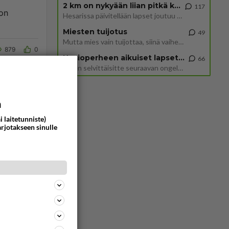
2 km on nykyään liian pitkä koulumatka
117
 on
Hesarissa päivitellään lapset joutuu nyt kulkemaan 2 km kouluun jösses. Ruostefillarilla tuo matka menee vaikka miten äk
Miesten tuijotus
49
Mutta mies vain tuijottaa, siinä vaiheessa käännän itse pään pois. Mikä juttu? Yleensä jos joku tuijottaa tai katsoo, hä
879
0
Uusioperheen aikuiset lapset tyhjentää jääkaapin käydessään
66
Miten selvittäisitte seuraavan ongelman, meillä on uusioperhe, minulla teini-ikäiset lapset ja puolisolla aikuiset, jotk
a
i laitetunniste)
arjotakseen sinulle