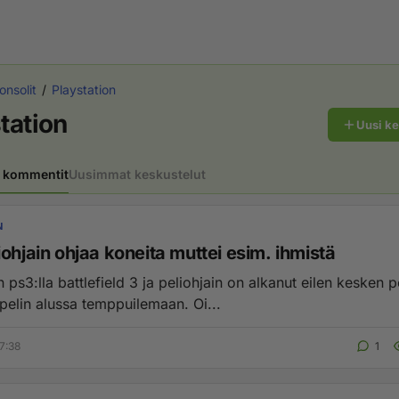
onsolit
Playstation
tation
Uusi k
 kommentit
Uusimmat keskustelut
N
ohjain ohjaa koneita muttei esim. ihmistä
efield 3 ja peliohjain on alkanut eilen kesken peli ja
 pelin alussa temppuilemaan. Oi...
7:38
1