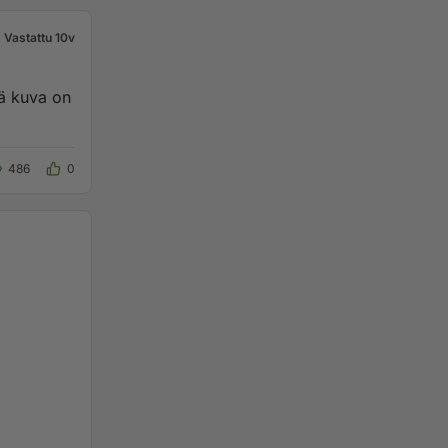
Vastattu 10v
tä kuva on
486
0