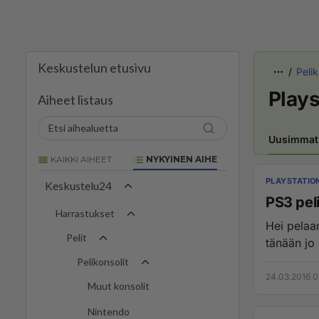
Keskustelun etusivu
Pelik
Plays
Aiheet listaus
Uusimmat
KAIKKI AIHEET
NYKYINEN AIHE
PLAYSTATIO
Keskustelu24
PS3 peli
Harrastukset
Hei pelaan ps3:lla battl
Pelit
tänään jo
Pelikonsolit
24.03.2016 0
Muut konsolit
Nintendo