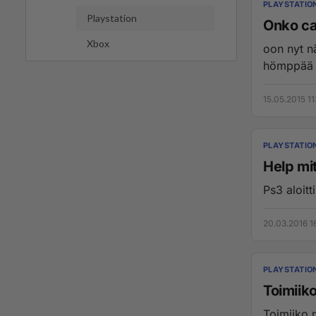
PLAYSTATIO
Playstation
Onko cal
Xbox
oon nyt nä
hömppää k
15.05.2015 11
PLAYSTATIO
Help mi
Ps3 aloitt
20.03.2016 1
PLAYSTATIO
Toimiiko
Toimiiko 