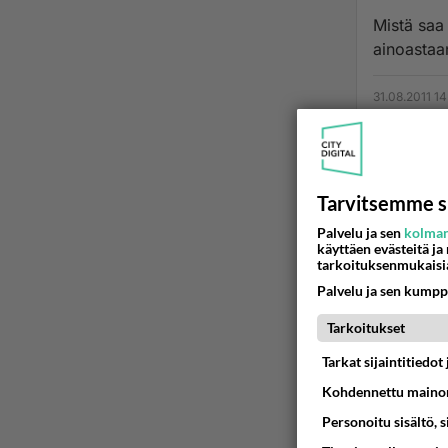
Mistä saa
ainoastaan
31.08.2011 14
Tarvitsemme s
Palvelu ja sen
kolman
käyttäen evästeitä ja
tarkoituksenmukaisi
Palvelu ja sen kumpp
Tarkoitukset
Tarkat sijaintitiedo
Kohdennettu mainon
Personoitu sisältö, 