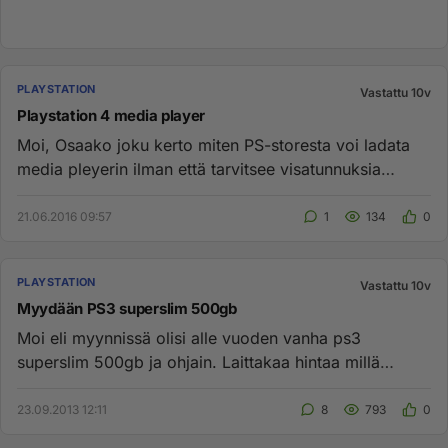
PLAYSTATION
Vastattu 10v
Playstation 4 media player
Moi, Osaako joku kerto miten PS-storesta voi ladata
media pleyerin ilman että tarvitsee visatunnuksia
ilmoittaa?...
21.06.2016 09:57
1
134
0
PLAYSTATION
Vastattu 10v
Myydään PS3 superslim 500gb
Moi eli myynnissä olisi alle vuoden vanha ps3
superslim 500gb ja ohjain. Laittakaa hintaa millä
voisitte ostaa. Ja voin...
23.09.2013 12:11
8
793
0