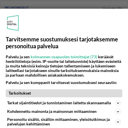
PELIKONSOLIT
Vastattu 10v
Crash Bash PS1 UUSI MUOVEISSA (Platinum)
Jos jotain kiinnostaisi ostaa 40 e (sisältäen postikulut)
niin voi laittaa viestiä palstalle ja voin ilmoittaa
sähköpost...
Tarvitsemme suostumuksesi tarjotaksemme
05.04.2012 17:23
7
372
0
personoitua palvelua
Palvelu ja sen
kolmannen osapuolen toimittajat (73)
keräävät
henkilötietoja (esim. IP-osoite tai laitetunniste) käyttäen evästeitä
PELIKONSOLIT
Vastattu 10v
ja muita teknisiä keinoja tietojen tallentamiseen ja lukemiseen
psp vita
laitteellasi tarjotakseen sinulle tarkoituksenmukaisia mainoksia
ja parhaan mahdollisen asiakaskokemuksen.
tarttisin tietoo konsolista ku oon nii tyhymä... elikkäs
Palvelu ja sen kumppanit tarvitsevat suostumuksesi seuraaviin:
minä päivänä se julkastaan ja onko se hyvä ees se
pspvita?? va...
Tarkoitukset
05.08.2011 11:40
17
672
0
Tarkat sijaintitiedot ja tunnistaminen laitetta skannaamalla
Kohdennettu mainonta ja mainonnan mittaaminen
PLAYSTATION
Vastattu 10v
Personoitu sisältö, sisällön mittaaminen, yleisötutkimus ja
palvelujen kehittäminen
Playstation 3 lukuppän vaihtaminen