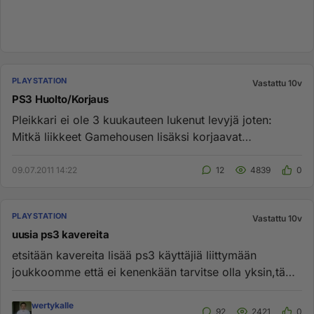
PLAYSTATION
Vastattu 10v
PS3 Huolto/Korjaus
Pleikkari ei ole 3 kuukauteen lukenut levyjä joten:
Mitkä liikkeet Gamehousen lisäksi korjaavat
pleikkareita Tampereen s...
09.07.2011 14:22
12
4839
0
PLAYSTATION
Vastattu 10v
uusia ps3 kavereita
etsitään kavereita lisää ps3 käyttäjiä liittymään
joukkoomme että ei kenenkään tarvitse olla yksin,tämä
on ihan vapaa eh...
wertykalle
92
2421
0