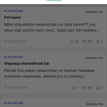
PLAYSTATION
Vastattu 10v
Ps3 banni
Miten playstation networkista voi tulla bannit?? Jos
lataa map packin esim mw2, black ops niin tuleeko
siittä bannit. ...
07.05.2011 16:45
29
378
0
PLAYSTATION
Vastattu 10v
Ohjainapu Kontrolfreek fps
Päivää Fps pelien pelaaminen on hieman hankalaa
konsolien ohjaimella, etenkin jos on tottunut
pelaamaan pc:llä. Myynnis...
15.05.2016 14:28
1
285
0
PLAYSTATION
Vastattu 10v