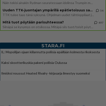
Näin tekisi ainakin Rydman seuratessaan idolinsa Trumpin mallia https://www.is.fi/politiikka/art-2000012187244.html
Uuden TTK-juontajan ympärillä epätietoisuus sakenee - Nyt MTV hämmentää soppaa
54
TTK tulee taas tänä syksynä. Ohjelman uudet tähtioppilaat julkistetaan torstaina 6. elokuuta klo 14 alkavassa lehdistö
Mitä tuot pöytään parisuhteessa?
497
Siinäpä se kysymys on otsikossa. Mitäpä siis tuot/toisit pöytään parisuhteessa? Oletko mies vai nainen? Koetko sen mitä
STARA.FI
IL: Mopoilijan ojaan kiilannutta poliisia epäillään kolmesta rikoksesta
Kaksi skootterikuskia pakeni poliisia Oulussa
Ilmiöksi noussut Heated Rivalry -kirjasarja ilmestyy suomeksi