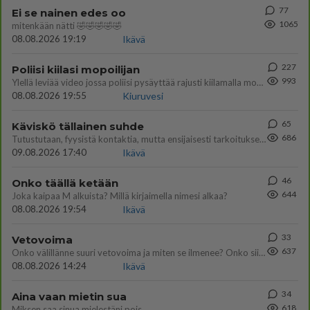
77
Ei se nainen edes oo
1065
mitenkään nätti 🤣🤣🤣🤣🤣
08.08.2026 19:19
Ikävä
227
Poliisi kiilasi mopoilijan
993
Ylellä leviää video jossa poliisi pysäyttää rajusti kiilamalla mopo pojan. Toivottavasti poliisi ottaa tuosta mallia myö
08.08.2026 19:55
Kiuruvesi
65
Käviskö tällainen suhde
686
Tutustutaan, fyysistä kontaktia, mutta ensijaisesti tarkoituksena ei ole aloittaa mitään virallista tai rikkoa mitään? E
09.08.2026 17:40
Ikävä
46
Onko täällä ketään
644
Joka kaipaa M alkuista? Millä kirjaimella nimesi alkaa?
08.08.2026 19:54
Ikävä
33
Vetovoima
637
Onko välillänne suuri vetovoima ja miten se ilmenee? Onko siitä haittaa?
08.08.2026 14:24
Ikävä
34
Aina vaan mietin sua
618
Miksen saa sinua mielestäni pois