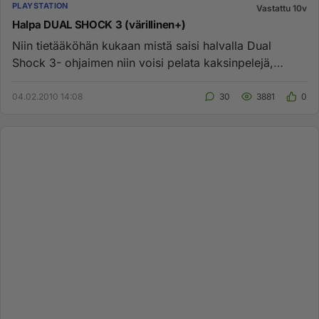
PLAYSTATION
Vastattu 10v
Halpa DUAL SHOCK 3 (värillinen+)
Niin tietääköhän kukaan mistä saisi halvalla Dual
Shock 3- ohjaimen niin voisi pelata kaksinpelejä,
mieluiten värillinen...
04.02.2010 14:08
30
3881
0