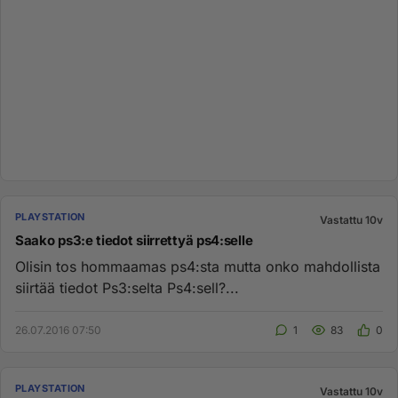
PLAYSTATION
Vastattu 10v
Saako ps3:e tiedot siirrettyä ps4:selle
Olisin tos hommaamas ps4:sta mutta onko mahdollista
siirtää tiedot Ps3:selta Ps4:sell?...
26.07.2016 07:50
1
83
0
PLAYSTATION
Vastattu 10v