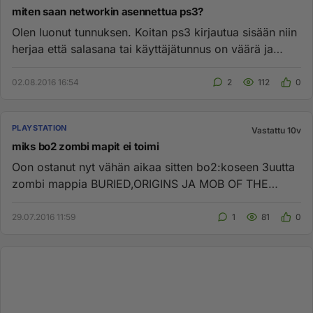
miten saan networkin asennettua ps3?
Olen luonut tunnuksen. Koitan ps3 kirjautua sisään niin
herjaa että salasana tai käyttäjätunnus on väärä ja
sanoo jotain...
02.08.2016 16:54
2
112
0
PLAYSTATION
Vastattu 10v
miks bo2 zombi mapit ei toimi
Oon ostanut nyt vähän aikaa sitten bo2:koseen 3uutta
zombi mappia BURIED,ORIGINS JA MOB OF THE
DEAD. Mutta aina kun alo...
29.07.2016 11:59
1
81
0