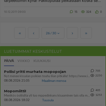
tarpeettomin kynä! Pakkopullaa pelkästään koska se
tuli ostettua. 3D mer...
10.12.2011 09:00
15
324
0
26
/
30
LUETUIMMAT KESKUSTELUT
PÄIVÄ
VIIKKO
KUUKAUSI
705
Poliisi yritti murhata mopopojan
2250
Nyt menee kissalan poikien touhu liian pitkälle! https://www.is.fi/kotimaa/art-2000012193221.html Karu video mopomiiti
08.08.2026 21:05
Maailman menoa
405
Mopomiitti!
1253
Menikös öoliisilta yli tuo mppedinkans kisaaminen tais olla melkoinen riski vahigoittaa tarpeettomasti jopa kuolla tuoss
08.08.2026 18:32
Tuusula