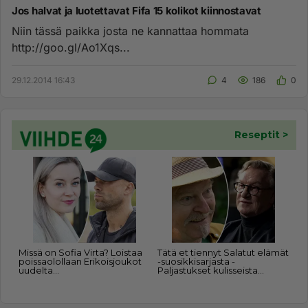
Jos halvat ja luotettavat Fifa 15 kolikot kiinnostavat
Niin tässä paikka josta ne kannattaa hommata
http://goo.gl/Ao1Xqs...
29.12.2014 16:43
4
186
0