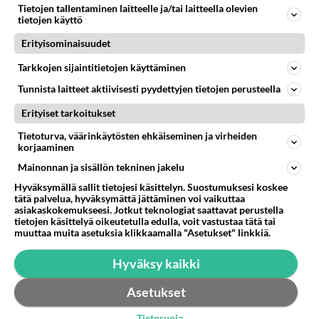
Tietojen tallentaminen laitteelle ja/tai laitteella olevien
Hei, Omasta playstation 3 super slim CECH-4204C
tietojen käyttö
mallisesta konsolista lukupää sano sopimuksen irti.
Erityisominaisuudet
Haluaisin itse vaiht...
07.06.2016 18:26
2
180
0
Tarkkojen sijaintitietojen käyttäminen
Tunnista laitteet aktiivisesti pyydettyjen tietojen perusteella
Erityiset tarkoitukset
Tietoturva, väärinkäytösten ehkäiseminen ja virheiden
korjaaminen
Mainonnan ja sisällön tekninen jakelu
Hyväksymällä sallit tietojesi käsittelyn. Suostumuksesi koskee
tätä palvelua, hyväksymättä jättäminen voi vaikuttaa
asiakaskokemukseesi. Jotkut teknologiat saattavat perustella
tietojen käsittelyä oikeutetulla edulla, voit vastustaa tätä tai
muuttaa muita asetuksia klikkaamalla "Asetukset" linkkiä.
Hyväksy kaikki
Asetukset
Tietosuoja