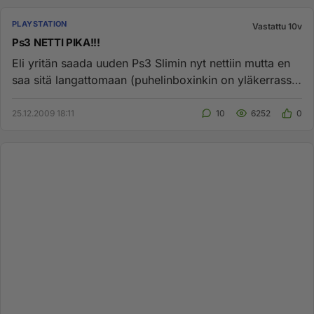
PLAYSTATION
Vastattu 10v
Ps3 NETTI PIKA!!!
Eli yritän saada uuden Ps3 Slimin nyt nettiin mutta en
saa sitä langattomaan (puhelinboxinkin on yläkerrassa
joten ei et...
25.12.2009 18:11
10
6252
0