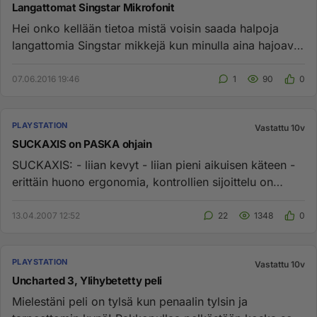
Langattomat Singstar Mikrofonit
Hei onko kellään tietoa mistä voisin saada halpoja
langattomia Singstar mikkejä kun minulla aina hajoavat
nuo langallise...
07.06.2016 19:46
1
90
0
PLAYSTATION
Vastattu 10v
SUCKAXIS on PASKA ohjain
SUCKAXIS: - liian kevyt - liian pieni aikuisen käteen -
erittäin huono ergonomia, kontrollien sijoittelu on
täysin perse...
13.04.2007 12:52
22
1348
0
PLAYSTATION
Vastattu 10v
Uncharted 3, Ylihybetetty peli
Mielestäni peli on tylsä kun penaalin tylsin ja