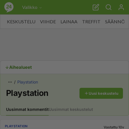
Valikko
KESKUSTELU
VIIHDE
LAINAA
TREFFIT
SÄÄNNÖT
Aihealueet
Playstation
Playstation
Uusi keskustelu
Uusimmat kommentit
Uusimmat keskustelut
PLAYSTATION
Vastattu 10v