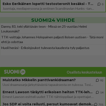
Esko Eerikäinen lopetti testosteronit kesäksi - Tämä ikävä vaikutus iski heti
0
Juontaja, mediapersoona ja entinen Scandinavian Hunks -tanssija Esko Eerikäinen on tunnettu avoimuudestaan. Nyt Eerikäi
SUOMI24 VIIHDE
Danny, 83, teki yllättävän teon - Missä on 25-vuotias Helmi
Loukasmäki?
TTK-voittaja Johannes Holopainen paljasti iloisen uutisen - Tätä moni
ehti jo odottaa
Huoli heräsi - Erikoisjoukot tulevasta kaudesta tyly paljastus
Osallistu keskusteluun
Muistatko Mikkelin panttivankidraaman?
92
Uusi draamasarja järkyttävästä tapauksesta on tulossa. Tositapahtumiin perustuva sarja ammentaa vuoden 1986 Mikkelin pan
Ernest Lawson täräytti erikoisen heiton TTK-lehdistötilaisuudessa: " Onko tässä tarkoituksena...?"
14
Ernest Lawson esitteli uudet TTK-tähtioppilaat ja opettajat torstaina 6.8. lehdistölle. Tulevalla kaudella on yksi hausk
Jos SDP ei voita reilusti, persut kumoavat demokratian Suomesta
701