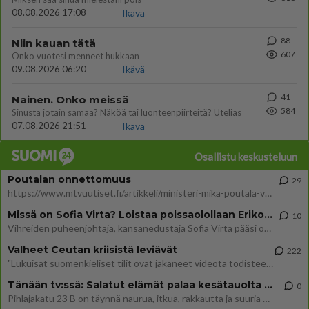
08.08.2026 17:08
Ikävä
88
Niin kauan tätä
607
Onko vuotesi menneet hukkaan
09.08.2026 06:20
Ikävä
41
Nainen. Onko meissä
584
Sinusta jotain samaa? Näköä tai luonteenpiirteitä? Utelias
07.08.2026 21:51
Ikävä
Osallistu keskusteluun
Poutalan onnettomuus
29
https://www.mtvuutiset.fi/artikkeli/ministeri-mika-poutala-vakavassa-onnettomuudessa/9375980 Kumma kun jutussa ei manit
Missä on Sofia Virta? Loistaa poissaolollaan Erikoisjoukot uudelta kaudelta
10
Vihreiden puheenjohtaja, kansanedustaja Sofia Virta pääsi otsikoihin, kun tieto hänen osallistumisestaan Erikoisjoukot-k
Valheet Ceutan kriisistä leviävät
222
"Lukuisat suomenkieliset tilit ovat jakaneet videota todisteena siitä, että siirtolaisjoukot aiheuttavat edelleen Ceutas
Tänään tv:ssä: Salatut elämät palaa kesätauolta - Tässä hieman juonipaljastuksia
0
Pihlajakatu 23 B on täynnä naurua, itkua, rakkautta ja suuria salaisuuksia. Suomalaisten yksi pitkäikäisimmistä draamas