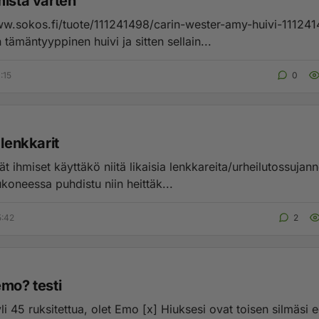
mista varten
ww.sokos.fi/tuote/111241498/carin-wester-amy-huivi-11124
 tämäntyyppinen huivi ja sitten sellain...
:15
0
 lenkkarit
t ihmiset käyttäkö niitä likaisia lenkkareita/urheilutossujann
koneessa puhdistu niin heittäk...
5:42
2
emo? testi
li 45 ruksitettua, olet Emo [x] Hiuksesi ovat toisen silmäsi ede