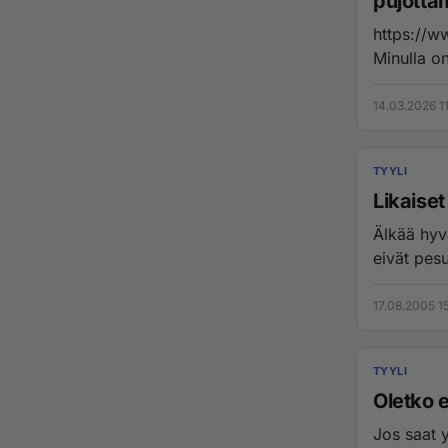
pujotta
https://w
Minulla on
14.03.2026 11
TYYLI
Likaiset
Älkää hyvä
eivät pesu
17.08.2005 1
TYYLI
Oletko 
Jos saat y