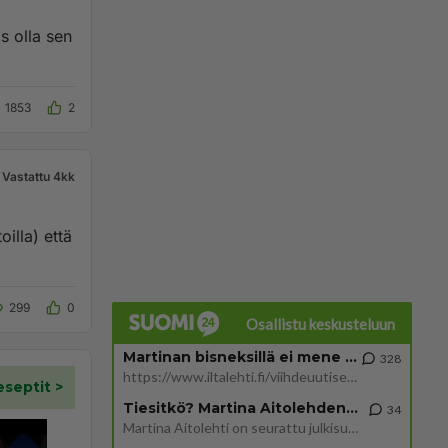
s olla sen
1853
2
Vastattu 4kk
oilla) että
299
0
Osallistu keskusteluun
Martinan bisneksillä ei mene hyvin
328
https://www.iltalehti.fi/viihdeuutiset/a/c46da6ab-340f-4790-aaa7-0865eed2336 Yrityksen konkurssihakemus on tullut kärä
Tiesitkö? Martina Aitolehden isäpuoli on tämä suosittu laulaja
34
Martina Aitolehti on seurattu julkisuuden henkilö. Lähipiiriin mahtuu muitakin tunnettuja henkilöitä. Tiesitkö, että Ma