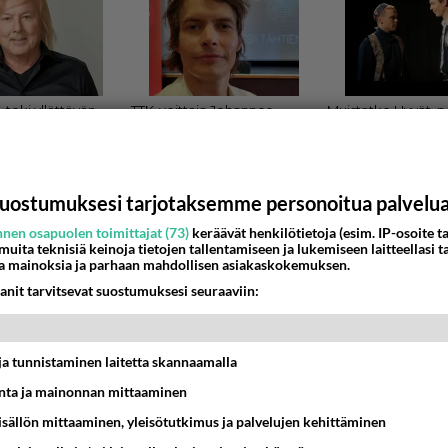
uostumuksesi tarjotaksemme personoitua palvelu
nen osapuolen toimittajat (73)
keräävät henkilötietoja (esim. IP-osoite ta
 muita teknisiä keinoja tietojen tallentamiseen ja lukemiseen laitteellasi t
un COS on tullut takaisin Helsinkiin
a mainoksia ja parhaan mahdollisen asiakaskokemuksen.
iämisestä sieltä kämp galleriasta olikin jo ketju, mutta se 
anit tarvitsevat suostumuksesi seuraaviin:
aisin ja löytyy tätä nykyä Aleksan...
3:16
1
t ja tunnistaminen laitetta skannaamalla
ta ja mainonnan mittaaminen
sisällön mittaaminen, yleisötutkimus ja palvelujen kehittäminen