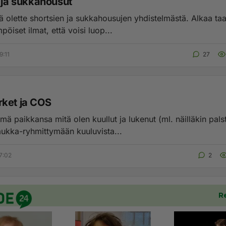
t ja sukkahousut
ä olette shortsien ja sukkahousujen yhdistelmästä. Alkaa taa
pöiset ilmat, että voisi luop...
9:11
27
ket ja COS
mä paikkansa mitä olen kuullut ja lukenut (ml. näilläkin palst
kka-ryhmittymään kuuluvista...
7:02
2