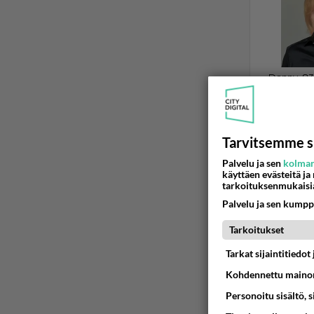
Tarvitsemme s
TYYLI
Palvelu ja sen
kolman
käyttäen evästeitä ja
H&M-ketj
tarkoituksenmukaisi
COS:n häv
Palvelu ja sen kumpp
tullut tak
Tarkoitukset
21.01.2025 0
Tarkat sijaintitiedo
Kohdennettu mainon
Personoitu sisältö, 