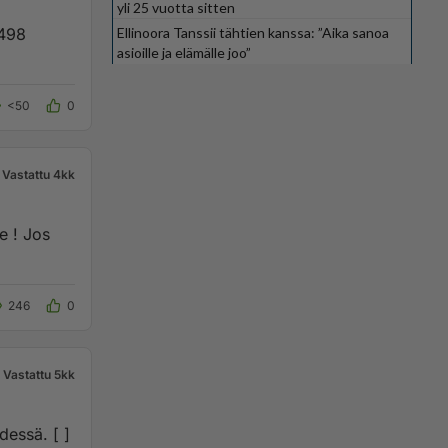
yli 25 vuotta sitten
1498
Ellinoora Tanssii tähtien kanssa: ”Aika sanoa
asioille ja elämälle joo”
<50
0
Vastattu 4kk
e ! Jos
246
0
Vastattu 5kk
ssä. [ ]