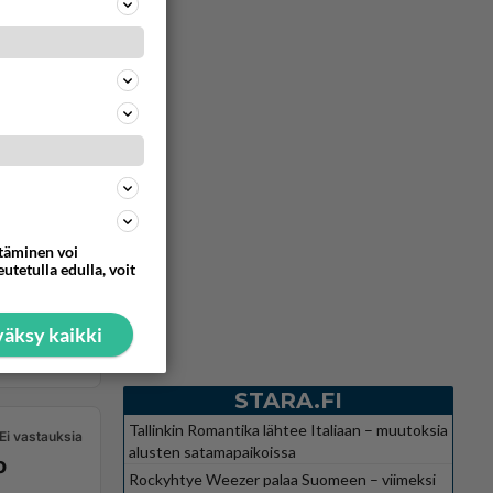
ttäminen voi
utetulla edulla, voit
äksy kaikki
STARA.FI
Tallinkin Romantika lähtee Italiaan – muutoksia
Ei vastauksia
alusten satamapaikoissa
o
Rockyhtye Weezer palaa Suomeen – viimeksi