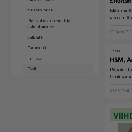
Shortsi
Naisten muoti
Mitä mielt
verran läm
Pienikokoisten muoti ja
pukeutuminen
10.03.2025 0
Selluliitti
Tatuoinnit
TYYLI
Tuoksut
H&M, Ar
Tyyli
Pitääkö tä
henkkamau
08.03.2025 1