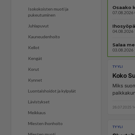
Osaako k
Isokokoisten muoti ja
07.08.2026 
pukeutuminen
Ihosyöpä,
Juhlapuvut
04.08.2026 
Kauneudenhoito
Salaa me
Kellot
03.08.2026 
Kengät
TYYLI
Korut
Koko Su
Kynnet
Miks suome
Luontaishoidot ja kylpylät
paikkakunt
Lävistykset
26.07.2025 1
Meikkaus
Miesten ihonhoito
TYYLI
Miesten muoti