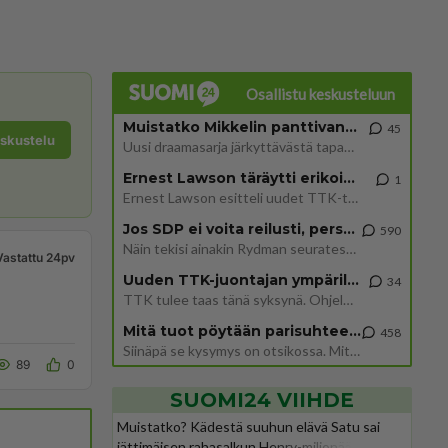
Osallistu keskusteluun
Muistatko Mikkelin panttivankidraaman?
45
eskustelu
Uusi draamasarja järkyttävästä tapauksesta on tulossa. Tositapahtumiin perustuva sarja ammentaa vuoden 1986 Mikkelin pan
Ernest Lawson täräytti erikoisen heiton TTK-lehdistötilaisuudessa: " Onko tässä tarkoituksena...?"
1
Ernest Lawson esitteli uudet TTK-tähtioppilaat ja opettajat torstaina 6.8. lehdistölle. Tulevalla kaudella on yksi hausk
Jos SDP ei voita reilusti, persut kumoavat demokratian Suomesta
590
Näin tekisi ainakin Rydman seuratessaan idolinsa Trumpin mallia https://www.is.fi/politiikka/art-2000012187244.html
Vastattu 24pv
Uuden TTK-juontajan ympärillä epätietoisuus sakenee - Nyt MTV hämmentää soppaa
34
TTK tulee taas tänä syksynä. Ohjelman uudet tähtioppilaat julkistetaan torstaina 6. elokuuta klo 14 alkavassa lehdistö
Mitä tuot pöytään parisuhteessa?
458
Siinäpä se kysymys on otsikossa. Mitäpä siis tuot/toisit pöytään parisuhteessa? Oletko mies vai nainen? Koetko sen mitä
89
0
SUOMI24 VIIHDE
Muistatko? Kädestä suuhun elävä Satu sai
jättimäisen rahasalkun Henry-miljonääriltä