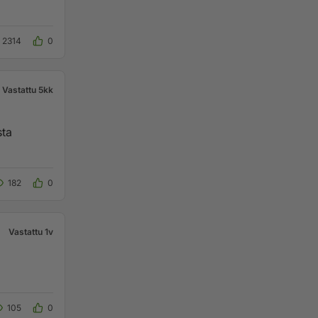
2314
0
Vastattu 5kk
sta
182
0
Vastattu 1v
105
0