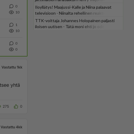
0
Iloyllätys! Maajussi-Kalle ja Niina palaavat
10
televisioon - Niinalta rehellinen reaktio:
"KÄÄKS!"
TTK-voittaja Johannes Holopainen paljasti
1
iloisen uutisen - Tätä moni ehti jo odottaa
10
0
0
Vastattu 1kk
tsee yhtä
275
0
Vastattu 4kk