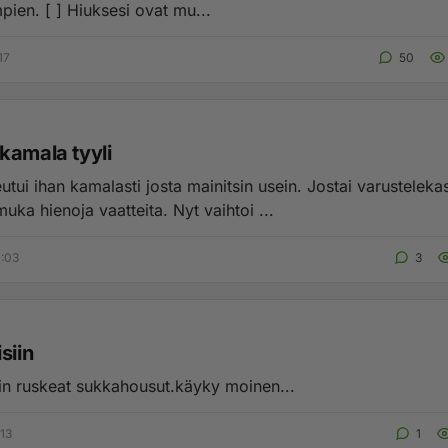
Tai molempien. [ ] Hiuksesi ovat mu...
17
50
kamala tyyli
tui ihan kamalasti josta mainitsin usein. Jostai varusteleka
muka hienoja vaatteita. Nyt vaihtoi ...
0:03
3
siin
iin ruskeat sukkahousut.käyky moinen...
:13
1