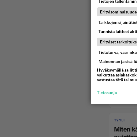
Tietojen tallentamine
Erityisominaisuude
Tarkkojen sijaintiti
Tunnista laitteet akt
Erityiset tarkoituks
Tietoturva, väärink
Mainonnan ja sisäll
Hyväksymällä sallit t
vaikuttaa asiakaskoke
vastustaa tätä tai mu
Tietosuoja
TYYLI
Miten kä