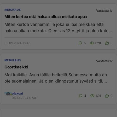
MEIKKAUS
Vastattu 1v
Miten kertoa että haluaa alkaa meikata apua
Miten kertoa vanhemmille joka ei itse meikkaa että
haluaa alkaa meikata. Olen siis 12 v tyttö ja olen kutos
luokalla tah...
09.09.2024 18:46
5
628
0
MEIKKAUS
Vastattu 1v
Goottimeikki
Moi kaikille. Asun täällä hetkellä Suomessa mutta en
ole suomalainen. Ja olen kiinnostunut syvästi siitä,
miten ihmiset...
plaxcat
4
691
0
04.10.2024 07:01