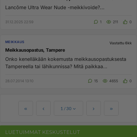
Lancôme Ultra Wear Nude -meikkivoide?...
31.12.2025 22:59
1
211
0
MEIKKAUS
Vastattu 6kk
Meikkausopastus, Tampere
Onko kenelläkään kokemusta meikkausopastuksesta
Tampereella tai lähikunnissa? Mitä paikkaa
suosittelisitte ja mitä meikk...
28.07.2014 13:10
15
4655
0
1
/
30
LUETUIMMAT KESKUSTELUT