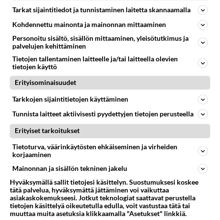
MEIKKAUS
Ei vastauksia
Tarkat sijaintitiedot ja tunnistaminen laitetta skannaamalla
peitevoiteen pakkaantuminen juonteisiin
Kohdennettu mainonta ja mainonnan mittaaminen
moikka, osaisko joku hieman auttaa tai kertoa omia
Personoitu sisältö, sisällön mittaaminen, yleisötutkimus ja
kokemuksia. aina kun laitan peitevoidetta silmien alle
palvelujen kehittäminen
ja puuterin ke...
Tietojen tallentaminen laitteelle ja/tai laitteella olevien
tietojen käyttö
27.07.2025 13:33
1
466
0
Erityisominaisuudet
Tarkkojen sijaintitietojen käyttäminen
MEIKKAUS
Vastattu 6kk
Violetti ripsari/vihreät silmät
Tunnista laitteet aktiivisesti pyydettyjen tietojen perusteella
Onko kokemuksia näistä(shiseido controlled chaos
Erityiset tarkoitukset
violet,tai gosh boombastic crazy volume violetti) ja
Tietoturva, väärinkäytösten ehkäiseminen ja virheiden
miksi näissä pitää...
korjaaminen
22.08.2025 09:05
1
435
0
Mainonnan ja sisällön tekninen jakelu
Hyväksymällä sallit tietojesi käsittelyn. Suostumuksesi koskee
tätä palvelua, hyväksymättä jättäminen voi vaikuttaa
asiakaskokemukseesi. Jotkut teknologiat saattavat perustella
tietojen käsittelyä oikeutetulla edulla, voit vastustaa tätä tai
muuttaa muita asetuksia klikkaamalla "Asetukset" linkkiä.