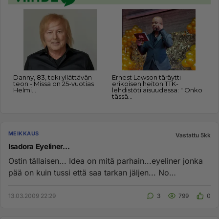
MEIKKAUS
Vastattu 5kk
Isadora Eyeliner...
Ostin tällaisen... Idea on mitä parhain...eyeliner jonka
pää on kuin tussi että saa tarkan jäljen... No
mutta...ostaman...
13.03.2009 22:29
3
799
0