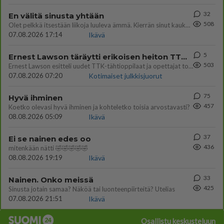
32
En välitä sinusta yhtään
508
Olet pelkkä itsestään liikoja luuleva ämmä. Kierrän sinut kaukaa nyt ja aina. Olit mulle pelkkä lelu vaan.
07.08.2026 17:14
Ikävä
5
Ernest Lawson täräytti erikoisen heiton TTK-lehdistötilaisuudessa: " Onko tässä tarkoituksena...?"
503
Ernest Lawson esitteli uudet TTK-tähtioppilaat ja opettajat torstaina 6.8. lehdistölle. Tulevalla kaudella on yksi hausk
07.08.2026 07:20
Kotimaiset julkkisjuorut
75
Hyvä ihminen
457
Koetko olevasi hyvä ihminen ja kohteletko toisia arvostavasti?
08.08.2026 05:09
Ikävä
37
Ei se nainen edes oo
436
mitenkään nätti 🤣🤣🤣🤣🤣
08.08.2026 19:19
Ikävä
33
Nainen. Onko meissä
425
Sinusta jotain samaa? Näköä tai luonteenpiirteitä? Utelias
07.08.2026 21:51
Ikävä
Osallistu keskusteluun