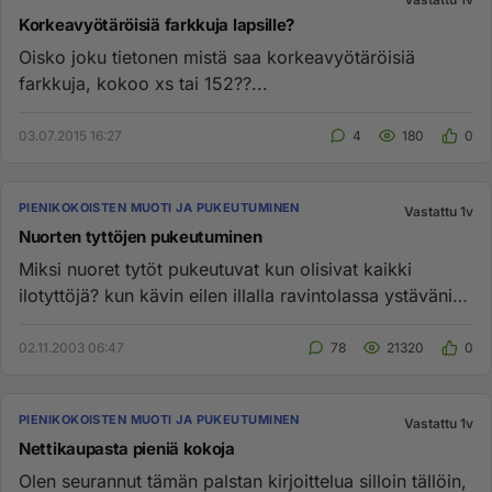
Korkeavyötäröisiä farkkuja lapsille?
Oisko joku tietonen mistä saa korkeavyötäröisiä
farkkuja, kokoo xs tai 152??...
03.07.2015 16:27
4
180
0
PIENIKOKOISTEN MUOTI JA PUKEUTUMINEN
Vastattu 1v
Nuorten tyttöjen pukeutuminen
Miksi nuoret tytöt pukeutuvat kun olisivat kaikki
ilotyttöjä? kun kävin eilen illalla ravintolassa ystäväni
kanssa, ni...
02.11.2003 06:47
78
21320
0
PIENIKOKOISTEN MUOTI JA PUKEUTUMINEN
Vastattu 1v
Nettikaupasta pieniä kokoja
Olen seurannut tämän palstan kirjoittelua silloin tällöin,