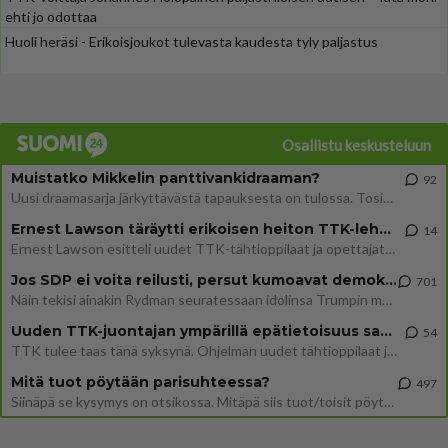
ehti jo odottaa
Huoli heräsi - Erikoisjoukot tulevasta kaudesta tyly paljastus
Osallistu keskusteluun
Muistatko Mikkelin panttivankidraaman?
92
Uusi draamasarja järkyttävästä tapauksesta on tulossa. Tositapahtumiin perustuva sarja ammentaa vuoden 1986 Mikkelin pan
Ernest Lawson täräytti erikoisen heiton TTK-lehdistötilaisuudessa: " Onko tässä tarkoituksena...?"
14
Ernest Lawson esitteli uudet TTK-tähtioppilaat ja opettajat torstaina 6.8. lehdistölle. Tulevalla kaudella on yksi hausk
Jos SDP ei voita reilusti, persut kumoavat demokratian Suomesta
701
Näin tekisi ainakin Rydman seuratessaan idolinsa Trumpin mallia https://www.is.fi/politiikka/art-2000012187244.html
Uuden TTK-juontajan ympärillä epätietoisuus sakenee - Nyt MTV hämmentää soppaa
54
TTK tulee taas tänä syksynä. Ohjelman uudet tähtioppilaat julkistetaan torstaina 6. elokuuta klo 14 alkavassa lehdistö
Mitä tuot pöytään parisuhteessa?
497
Siinäpä se kysymys on otsikossa. Mitäpä siis tuot/toisit pöytään parisuhteessa? Oletko mies vai nainen? Koetko sen mitä