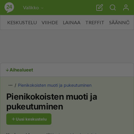
Valikko
KESKUSTELU
VIIHDE
LAINAA
TREFFIT
SÄÄNNÖT
Aihealueet
Pienikokoisten muoti ja pukeutuminen
Pienikokoisten muoti ja
pukeutuminen
Uusi keskustelu