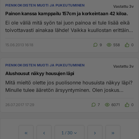
PIENIKOKOISTEN MUOTI JA PUKEUTUMINEN
Vastattu 3v
Painon kanssa kamppailu 157cm ja korkeintaan 42 kiloa.
Ei ole väliä mitä syön tai juon painoa ei tule lisää eikä
toivottavasti ainakaa lähde! Vaikka kuullostan erittäin
laihal...
15.06.2013 16:18
9
558
0
PIENIKOKOISTEN MUOTI JA PUKEUTUMINEN
Vastattu 3v
Alushousut näkyy housujen läpi
Mitä mieltö olette jos puolisonne housuista näkyy läpi?
Minulle tulee ääretön ärsyyntyminen. Olen joskus
maininnut asias...
26.07.2017 17:29
7
6071
0
1
/
30