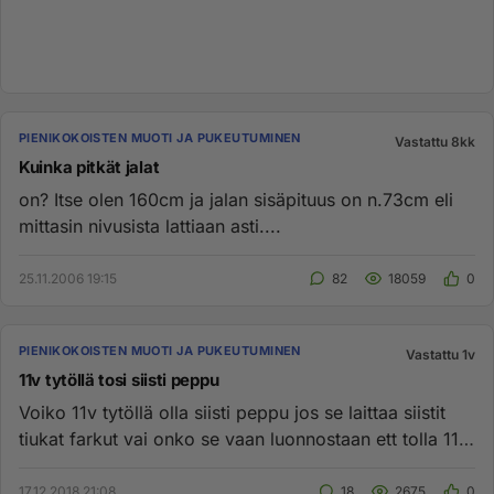
PIENIKOKOISTEN MUOTI JA PUKEUTUMINEN
Vastattu 8kk
Kuinka pitkät jalat
on? Itse olen 160cm ja jalan sisäpituus on n.73cm eli
mittasin nivusista lattiaan asti....
25.11.2006 19:15
82
18059
0
PIENIKOKOISTEN MUOTI JA PUKEUTUMINEN
Vastattu 1v
11v tytöllä tosi siisti peppu
Voiko 11v tytöllä olla siisti peppu jos se laittaa siistit
tiukat farkut vai onko se vaan luonnostaan ett tolla 11v
satt...
17.12.2018 21:08
18
2675
0