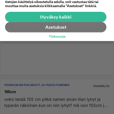
tietojen käsittelyä oikeutetulla edulla, voit vastustaa tätä tai
muuttaa muita asetuksia klikkaamalla "Asetukset" linkkiä.
Hyväksy kaikki
Asetukset
Tietosuoja
PIENIKOKOISTEN MUOTI JA PUKEUTUMINEN
Vastattu 2v
155cm
onko teistä 155 cm pitkä nainen aivan liian lyhyt ja
typerän näköinen kun on niin lyhyt? mä oon 155cm ja
harmittaa kauhe...