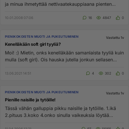
ja minua ihmetyttää nettivaatekauppiaana pienten
vaatteiden m...
10.01.2008 07:06
16
4847
0
PIENIKOKOISTEN MUOTI JA PUKEUTUMINEN
Vastattu 1v
Kenelläkään soft girl tyyliä?
Moi! :) Mietin, onks kenelläkään samanlaista tyyliä kuin
mulla (soft girl). Ois hauska jutella jonkun sellasen
kanssa, j...
13.06.2021 14:51
4
302
0
PIENIKOKOISTEN MUOTI JA PUKEUTUMINEN
Vastattu 1v
Pienille naisille ja tytöille!
Tässä vähän galluppia pikku naisille ja tytöille. 1.ikä
2.pituus 3.koko 4.onko sinulla vaikeuksia löytää
sopivan kokoi...
11.04.2006 13:21
97
11055
0