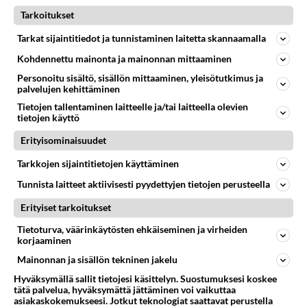
Tarkoitukset
Tarkat sijaintitiedot ja tunnistaminen laitetta skannaamalla
PIENIKOKOISTEN MUOTI JA PUKEUTUMINEN
Vastattu 2v
Pitkä, lämmin talvitakki pienelle ja hoikalle
Kohdennettu mainonta ja mainonnan mittaaminen
Personoitu sisältö, sisällön mittaaminen, yleisötutkimus ja
Olen noin 150cm pitkä, ja painan 40kg ja välillä alle.
palvelujen kehittäminen
Pelkään talven tuloa, koska en ole löytänyt mistään,
Tietojen tallentaminen laitteelle ja/tai laitteella olevien
edes netin k...
tietojen käyttö
18.10.2023 21:07
2
355
0
Erityisominaisuudet
Tarkkojen sijaintitietojen käyttäminen
PIENIKOKOISTEN MUOTI JA PUKEUTUMINEN
Vastattu 2v
Tunnista laitteet aktiivisesti pyydettyjen tietojen perusteella
Ylipolvensaappaat nuorella
Erityiset tarkoitukset
Voiko 15-vuotias pukea ylipolvensaappaita? Olen siis
jo varmaan 14-vuotiaana niitä pitänyt tiukan mekon
Tietoturva, väärinkäytösten ehkäiseminen ja virheiden
korjaaminen
kanssa laivalla ...
Mainonnan ja sisällön tekninen jakelu
30.01.2024 15:39
1
246
0
Hyväksymällä sallit tietojesi käsittelyn. Suostumuksesi koskee
tätä palvelua, hyväksymättä jättäminen voi vaikuttaa
asiakaskokemukseesi. Jotkut teknologiat saattavat perustella