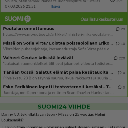
584
Sinusta jotain samaa? Näköä tai luonteenpiirteitä? Utelias
07.08.2026 21:51
Ikävä
Osallistu keskusteluun
Poutalan onnettomuus
29
https://www.mtvuutiset.fi/artikkeli/ministeri-mika-poutala-vakavassa-onnettomuudessa/9375980 Kumma kun jutussa ei manit
Missä on Sofia Virta? Loistaa poissaolollaan Erikoisjoukot uudelta kaudelta
10
Vihreiden puheenjohtaja, kansanedustaja Sofia Virta pääsi otsikoihin, kun tieto hänen osallistumisestaan Erikoisjoukot-k
Valheet Ceutan kriisistä leviävät
220
"Lukuisat suomenkieliset tilit ovat jakaneet videota todisteena siitä, että siirtolaisjoukot aiheuttavat edelleen Ceutas
Tänään tv:ssä: Salatut elämät palaa kesätauolta - Tässä hieman juonipaljastuksia
0
Pihlajakatu 23 B on täynnä naurua, itkua, rakkautta ja suuria salaisuuksia. Suomalaisten yksi pitkäikäisimmistä draamas
Esko Eerikäinen lopetti testosteronit kesäksi - Tämä ikävä vaikutus iski heti
0
Juontaja, mediapersoona ja entinen Scandinavian Hunks -tanssija Esko Eerikäinen on tunnettu avoimuudestaan. Nyt Eerikäi
SUOMI24 VIIHDE
Danny, 83, teki yllättävän teon - Missä on 25-vuotias Helmi
Loukasmäki?
TTK-voittaja Johannes Holopainen paljasti iloisen uutisen - Tätä moni