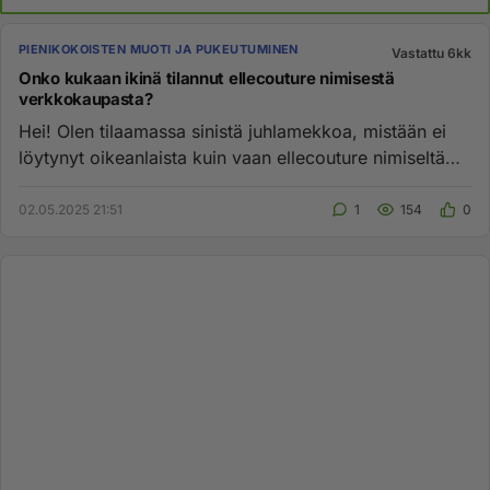
PIENIKOKOISTEN MUOTI JA PUKEUTUMINEN
Vastattu 6kk
Onko kukaan ikinä tilannut ellecouture nimisestä
verkkokaupasta?
Hei! Olen tilaamassa sinistä juhlamekkoa, mistään ei
löytynyt oikeanlaista kuin vaan ellecouture nimiseltä
sivustolta. N...
02.05.2025 21:51
1
154
0