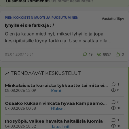
Uusimmat kommentit
Uusimmat keskustelut
PIENIKOKOISTEN MUOTI JA PUKEUTUMINEN
Vastattu 18pv
lyhyille ei ole farkkuja : /
Olen ja kauan miettinyt, miksei lyhyille ja jopa
keskipituisille löydy farkkuja. Usein saattaa olla
farkkujen sisäpituus...
03.04.2007 15:54
19
8857
0
TRENDAAVAT KESKUSTELUT
1
Minkälaisista koruista tykkäätte tai mitä ei vielä ole mutta tykkäisitte?
8
08.08.2026 13:09
Korut
0
Osaako kukaan vinkata hyvää kampaamoa miehille
10
07.08.2026 00:58
Hiukset
1
Ihosyöpä, vaikea havaita haitallisia luomia
10
04.08.2026 18:52
Tatuoinnit