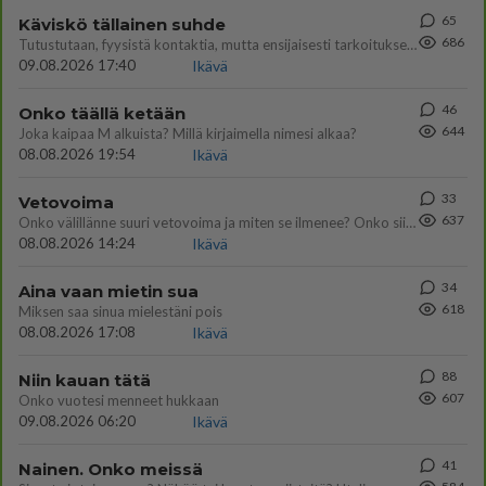
65
Käviskö tällainen suhde
686
Tutustutaan, fyysistä kontaktia, mutta ensijaisesti tarkoituksena ei ole aloittaa mitään virallista tai rikkoa mitään? E
09.08.2026 17:40
Ikävä
46
Onko täällä ketään
644
Joka kaipaa M alkuista? Millä kirjaimella nimesi alkaa?
08.08.2026 19:54
Ikävä
33
Vetovoima
637
Onko välillänne suuri vetovoima ja miten se ilmenee? Onko siitä haittaa?
08.08.2026 14:24
Ikävä
34
Aina vaan mietin sua
618
Miksen saa sinua mielestäni pois
08.08.2026 17:08
Ikävä
88
Niin kauan tätä
607
Onko vuotesi menneet hukkaan
09.08.2026 06:20
Ikävä
41
Nainen. Onko meissä