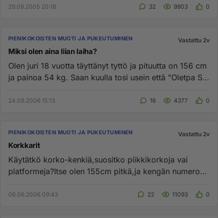
29.09.2005 20:18
32
9903
0
PIENIKOKOISTEN MUOTI JA PUKEUTUMINEN
Vastattu 2v
Miksi olen aina liian laiha?
Olen juri 18 vuotta täyttänyt tyttö ja pituutta on 156 cm
ja painoa 54 kg. Saan kuulla tosi usein että "Oletpa SÄ
laiha"...
24.08.2006 15:13
16
4377
0
PIENIKOKOISTEN MUOTI JA PUKEUTUMINEN
Vastattu 2v
Korkkarit
Käytätkö korko-kenkiä,suositko piikkikorkoja vai
platformeja?Itse olen 155cm pitkä,ja kengän numeroni
on pieni 35,5/36 ...
06.06.2006 09:43
22
11093
0