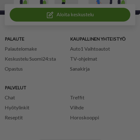
Aloita keskustelu
PALAUTE
KAUPALLINEN YHTEISTYÖ
Palautelomake
Auto1 Vaihtoautot
Keskustelu Suomi24:sta
TV-ohjelmat
Opastus
Sanakirja
PALVELUT
Chat
Treffit
Hyötylinkit
Viihde
Reseptit
Horoskooppi