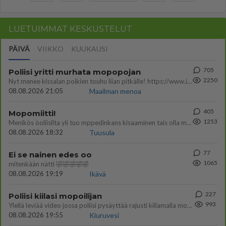
LUETUIMMAT KESKUSTELUT
PÄIVÄ
VIIKKO
KUUKAUSI
705
Poliisi yritti murhata mopopojan
2250
Nyt menee kissalan poikien touhu liian pitkälle! https://www.is.fi/kotimaa/art-2000012193221.html Karu video mopomiiti
08.08.2026 21:05
Maailman menoa
405
Mopomiitti!
1253
Menikös öoliisilta yli tuo mppedinkans kisaaminen tais olla melkoinen riski vahigoittaa tarpeettomasti jopa kuolla tuoss
08.08.2026 18:32
Tuusula
77
Ei se nainen edes oo
1065
mitenkään nätti 🤣🤣🤣🤣🤣
08.08.2026 19:19
Ikävä
227
Poliisi kiilasi mopoilijan
993
Ylellä leviää video jossa poliisi pysäyttää rajusti kiilamalla mopo pojan. Toivottavasti poliisi ottaa tuosta mallia myö
08.08.2026 19:55
Kiuruvesi