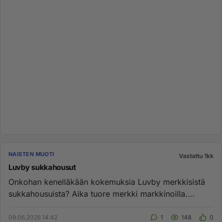
NAISTEN MUOTI
Vastattu 1kk
Luvby sukkahousut
Onkohan kenelläkään kokemuksia Luvby merkkisistä
sukkahousuista? Aika tuore merkki markkinoilla.
Suomalaista suunnittelu...
09.06.2026 14:42
1
148
0