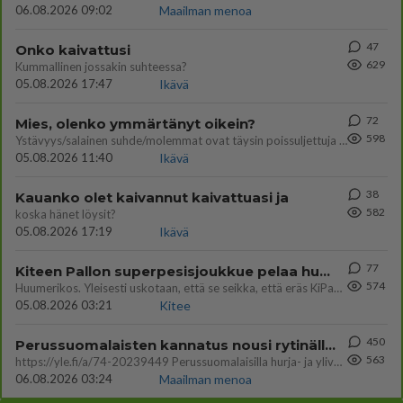
06.08.2026 09:02
Maailman menoa
47
Onko kaivattusi
629
Kummallinen jossakin suhteessa?
05.08.2026 17:47
Ikävä
72
Mies, olenko ymmärtänyt oikein?
598
Ystävyys/salainen suhde/molemmat ovat täysin poissuljettuja asioita? Nainen
05.08.2026 11:40
Ikävä
38
Kauanko olet kaivannut kaivattuasi ja
582
koska hänet löysit?
05.08.2026 17:19
Ikävä
77
Kiteen Pallon superpesisjoukkue pelaa huumeiden vaikutuksen alaisena
574
Huumerikos. Yleisesti uskotaan, että se seikka, että eräs KiPan pelaaja kärähtää huumeista, on vain jäävuoren huippu. M
05.08.2026 03:21
Kitee
450
Perussuomalaisten kannatus nousi rytinällä Ylen tänään julkaisemassa tuoreimmassa gallup-kyselyssä.
563
https://yle.fi/a/74-20239449 Perussuomalaisilla hurja- ja ylivoimaisesti suurin nousu tässä uudessa Ylen gallupissa. Kyl
06.08.2026 03:24
Maailman menoa