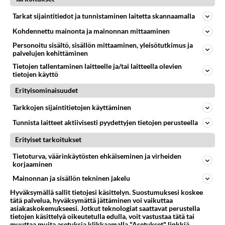
NAISTEN MUOTI
Vastattu 2kk
Tarkat sijaintitiedot ja tunnistaminen laitetta skannaamalla
Paljon teillä on vaatteita? Onko mulla liian vähän?
Kohdennettu mainonta ja mainonnan mittaaminen
Muutettiin just ja suurin osa mun vaatteista lähti
kierrätykseen. Laskin kaikki vaatteet nyt yhteen ja
Personoitu sisältö, sisällön mittaaminen, yleisötutkimus ja
palvelujen kehittäminen
tässä kaikki. h...
Tietojen tallentaminen laitteelle ja/tai laitteella olevien
06.08.2021 10:13
12
862
0
tietojen käyttö
Erityisominaisuudet
NAISTEN MUOTI
Vastattu 3kk
Tarkkojen sijaintitietojen käyttäminen
Taina's Style
Tunnista laitteet aktiivisesti pyydettyjen tietojen perusteella
On muuten ystävällinen asiakaspalvelija, kannattaa
Erityiset tarkoitukset
käydä tuolla Lieksaan jos matkaatta. Netistäkin voi
tilata, mutta suo...
Tietoturva, väärinkäytösten ehkäiseminen ja virheiden
korjaaminen
14.09.2022 08:59
3
742
0
Mainonnan ja sisällön tekninen jakelu
Hyväksymällä sallit tietojesi käsittelyn. Suostumuksesi koskee
tätä palvelua, hyväksymättä jättäminen voi vaikuttaa
asiakaskokemukseesi. Jotkut teknologiat saattavat perustella
tietojen käsittelyä oikeutetulla edulla, voit vastustaa tätä tai
muuttaa muita asetuksia klikkaamalla "Asetukset" linkkiä.