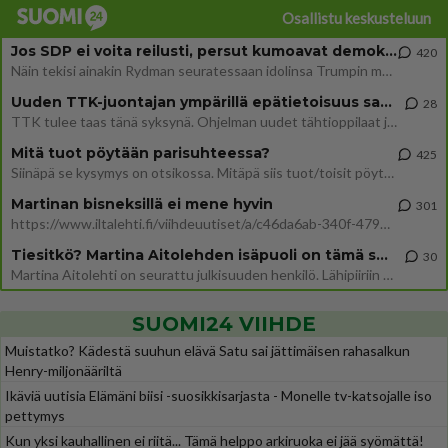
Osallistu keskusteluun
Jos SDP ei voita reilusti, persut kumoavat demokratian Suomesta
420
Näin tekisi ainakin Rydman seuratessaan idolinsa Trumpin mallia https://www.is.fi/politiikka/art-2000012187244.html
Uuden TTK-juontajan ympärillä epätietoisuus sakenee - Nyt MTV hämmentää soppaa
28
TTK tulee taas tänä syksynä. Ohjelman uudet tähtioppilaat julkistetaan torstaina 6. elokuuta klo 14 alkavassa lehdistö
Mitä tuot pöytään parisuhteessa?
425
Siinäpä se kysymys on otsikossa. Mitäpä siis tuot/toisit pöytään parisuhteessa? Oletko mies vai nainen? Koetko sen mitä
Martinan bisneksillä ei mene hyvin
301
https://www.iltalehti.fi/viihdeuutiset/a/c46da6ab-340f-4790-aaa7-0865eed2336 Yrityksen konkurssihakemus on tullut kärä
Tiesitkö? Martina Aitolehden isäpuoli on tämä suosittu laulaja
30
Martina Aitolehti on seurattu julkisuuden henkilö. Lähipiiriin mahtuu muitakin tunnettuja henkilöitä. Tiesitkö, että Ma
SUOMI24 VIIHDE
Muistatko? Kädestä suuhun elävä Satu sai jättimäisen rahasalkun
Henry-miljonääriltä
Ikäviä uutisia Elämäni biisi -suosikkisarjasta - Monelle tv-katsojalle iso
pettymys
Kun yksi kauhallinen ei riitä... Tämä helppo arkiruoka ei jää syömättä!