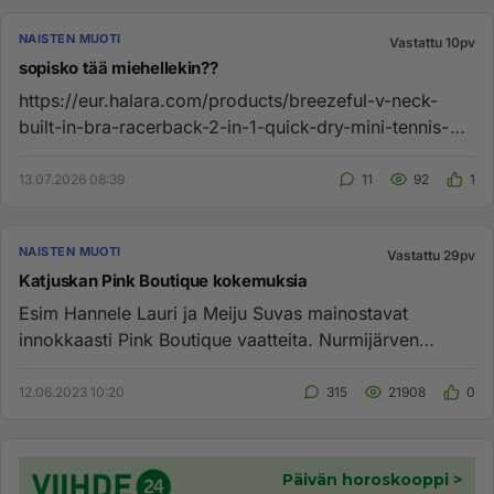
NAISTEN MUOTI
Vastattu 10pv
sopisko tää miehellekin??
https://eur.halara.com/products/breezeful-v-neck-
built-in-bra-racerback-2-in-1-quick-dry-mini-tennis-
active-dress-with-p...
13.07.2026 08:39
11
92
1
NAISTEN MUOTI
Vastattu 29pv
Katjuskan Pink Boutique kokemuksia
Esim Hannele Lauri ja Meiju Suvas mainostavat
innokkaasti Pink Boutique vaatteita. Nurmijärven
Rajamäellä tämä. Liityin ...
12.06.2023 10:20
315
21908
0