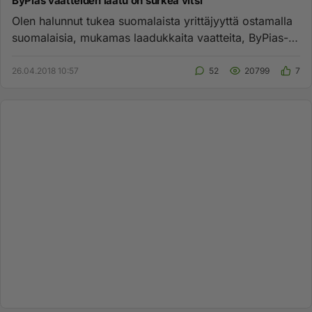
ByPias vaatteiden laatu on surkea vitsi
Olen halunnut tukea suomalaista yrittäjyyttä ostamalla
suomalaisia, mukamas laadukkaita vaatteita, ByPias-
nimiseltä firm...
26.04.2018 10:57
52
20799
7