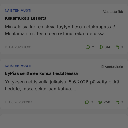
NAISTEN MUOTI
Vastattu 1kk
Kokemuksia Lesosta
Minkälaisia kokemuksia löytyy Leso-nettikaupasta?
Muutaman tuotteen olen ostanut eikä otetuissa
vaatteissa sinällään vik...
19.04.2026 16:31
2
814
0
NAISTEN MUOTI
Ei vastauksia
ByPias selittelee kohua tiedotteessa
Yrityksen nettisivulla julkaistu 5.6.2026 päivätty pitkä
tiedote, jossa selitellään kohua.
https://www.bypias.com/blogs...
15.06.2026 10:07
0
<50
0