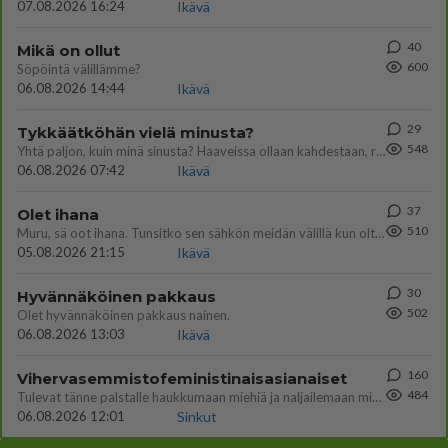
07.08.2026 16:24
Ikävä
40
Mikä on ollut
600
Söpöintä välillämme?
06.08.2026 14:44
Ikävä
29
Tykkäätköhän vielä minusta?
548
Yhtä paljon, kuin minä sinusta? Haaveissa ollaan kahdestaan, rauhassa ja lähennytään fyysisesti ja tutustutaan syvemmin
06.08.2026 07:42
Ikävä
37
Olet ihana
510
Muru, sä oot ihana. Tunsitko sen sähkön meidän välillä kun oltiin ihan låhekkäin? 👩‍❤️‍👩❤️😼😘
05.08.2026 21:15
Ikävä
30
Hyvännäköinen pakkaus
502
Olet hyvännäköinen pakkaus nainen.
06.08.2026 13:03
Ikävä
160
Vihervasemmistofeministinaisasianaiset
484
Tulevat tänne palstalle haukkumaan miehiä ja naljailemaan miehelle, kehuvat olevansa heitä parempia. Itse asuvat MIEHE
06.08.2026 12:01
Sinkut