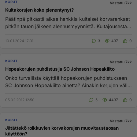
KORUT
Vastattu 7kk
Kultakorujen koko pienentynyt?
Päätinpä pitkästä aikaa hankkia kultaiset korvarenkaat
pitkän tauon jälkeen alennusmyynnistä. Kultajousesta
tilasin neti...
10.01.2024 17:31
3
437
0
KORUT
Vastattu 7kk
Hopeakorujen puhdistus ja SC Johnson Hopeakiilto
Onko turvallista käyttää hopeakorujen puhdistukseen
SC Johnson Hopeakiilto ainetta? Ainakin kerjujen väliin
tuntuu jääv...
05.02.2012 12:50
5
4437
0
KORUT
Vastattu 7kk
Jätättekö roikkuvien korvakorujen muovitaustaosan
käyttöön?