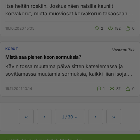
Itse heitän roskiin. Joskus näen naisilla kauniit
korvakorut, mutta muoviosat korvakorun takaosaan on
laitettu korun puj...
19.10.2020 15:05
2
182
0
KORUT
Vastattu 7kk
Mistä saa pienen koon sormuksia?
Kävin tossa muutama päivä sitten katselemassa ja
sovittamassa muutamia sormuksia, kaikki liian isoja.
Semmosen ison pääk...
15.11.2021 10:14
1
87
0
1
/
30