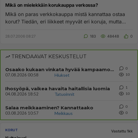
Mikä on mielekkäin korukauppa verkossa?
Mikä on paras verkkokauppa mistä kannattaa ostaa
korut? Tiedän, eri liikkeet myyvät eri koruja, mutta
kuitenkin...mikä v...
28.07.2006 08:27
183
48448
0
TRENDAAVAT KESKUSTELUT
0
Osaako kukaan vinkata hyvää kampaamoa miehille
10
07.08.2026 00:58
Hiukset
1
Ihosyöpä, vaikea havaita haitallisia luomia
10
04.08.2026 18:52
Tatuoinnit
0
Salaa meikkaaminen? Kannattaako
0
03.08.2026 10:57
Meikkaus
KORUT
Vastattu 1kk