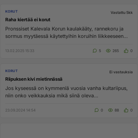
KORUT
Vastattu 5kk
Raha kiertää ei korut
Pronssiset Kalevala Korun kaulakääty, rannekoru ja
sormus myytäessä käytettyihin koruihin liikkeeseen
ovat yhteensä 25€ ...
13.02.2025 15:33
5
265
0
KORUT
Ei vastauksia
Riipuksen kivi mietinnässä
Jos kyseessä on kymmeniä vuosia vanha kultariipus,
niin onko veikkauksia mikä siinä oleva
turkoosi/sinertävä pieni kivi ...
23.09.2024 14:54
0
88
0