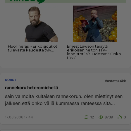
KORUT
Vastattu 4kk
rannekoru heteromiehellä
sain vaimolta kultaisen rannekorun. olen miettinyt sen
jälkeen,että onko väliä kummassa ranteessa sitä
käytän.....
17.08.2006 17:44
12
8739
0