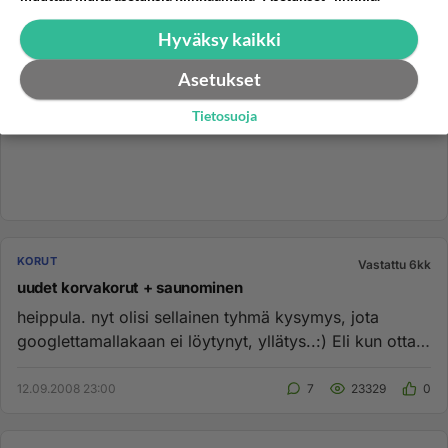
Hyväksy kaikki
Asetukset
Tietosuoja
KORUT
Vastattu 6kk
uudet korvakorut + saunominen
heippula. nyt olisi sellainen tyhmä kysymys, jota
googlettamallakaan ei löytynyt, yllätys..:) Eli kun ottaa
uudet korvak...
12.09.2008 23:00
7
23329
0