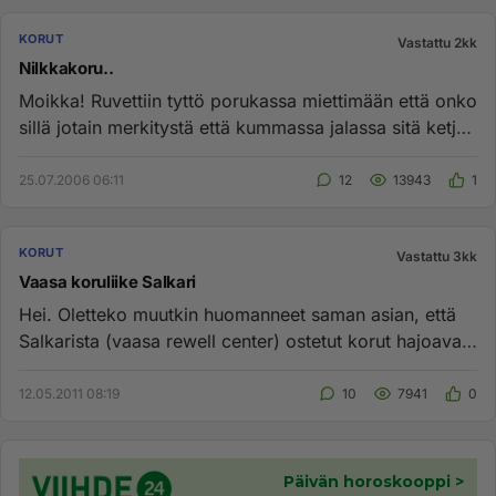
KORUT
Vastattu 2kk
Nilkkakoru..
Moikka! Ruvettiin tyttö porukassa miettimään että onko
sillä jotain merkitystä että kummassa jalassa sitä ketjua
pitää. ...
25.07.2006 06:11
12
13943
1
KORUT
Vastattu 3kk
Vaasa koruliike Salkari
Hei. Oletteko muutkin huomanneet saman asian, että
Salkarista (vaasa rewell center) ostetut korut hajoavat
alta aikayksi...
12.05.2011 08:19
10
7941
0