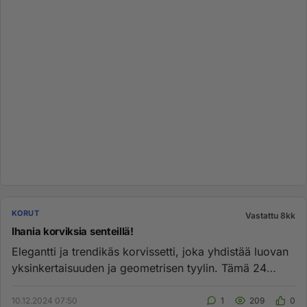
KORUT
Vastattu 8kk
Ihania korviksia senteillä!
Elegantti ja trendikäs korvissetti, joka yhdistää luovan
yksinkertaisuuden ja geometrisen tyylin. Tämä 24
kappaleen meta...
10.12.2024 07:50
1
209
0