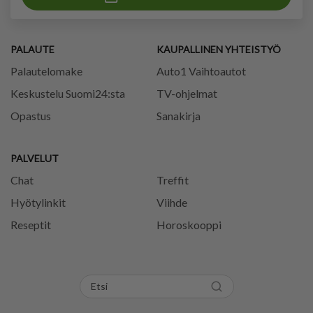
PALAUTE
KAUPALLINEN YHTEISTYÖ
Palautelomake
Auto1 Vaihtoautot
Keskustelu Suomi24:sta
TV-ohjelmat
Opastus
Sanakirja
PALVELUT
Chat
Treffit
Hyötylinkit
Viihde
Reseptit
Horoskooppi