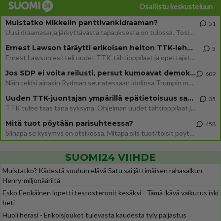
Osallistu keskusteluun
Muistatko Mikkelin panttivankidraaman?
51
Uusi draamasarja järkyttävästä tapauksesta on tulossa. Tositapahtumiin perustuva sarja ammentaa vuoden 1986 Mikkelin pan
Ernest Lawson täräytti erikoisen heiton TTK-lehdistötilaisuudessa: " Onko tässä tarkoituksena...?"
3
Ernest Lawson esitteli uudet TTK-tähtioppilaat ja opettajat torstaina 6.8. lehdistölle. Tulevalla kaudella on yksi hausk
Jos SDP ei voita reilusti, persut kumoavat demokratian Suomesta
609
Näin tekisi ainakin Rydman seuratessaan idolinsa Trumpin mallia https://www.is.fi/politiikka/art-2000012187244.html
Uuden TTK-juontajan ympärillä epätietoisuus sakenee - Nyt MTV hämmentää soppaa
35
TTK tulee taas tänä syksynä. Ohjelman uudet tähtioppilaat julkistetaan torstaina 6. elokuuta klo 14 alkavassa lehdistö
Mitä tuot pöytään parisuhteessa?
458
Siinäpä se kysymys on otsikossa. Mitäpä siis tuot/toisit pöytään parisuhteessa? Oletko mies vai nainen? Koetko sen mitä
SUOMI24 VIIHDE
Muistatko? Kädestä suuhun elävä Satu sai jättimäisen rahasalkun
Henry-miljonääriltä
Esko Eerikäinen lopetti testosteronit kesäksi - Tämä ikävä vaikutus iski
heti
Huoli heräsi - Erikoisjoukot tulevasta kaudesta tyly paljastus