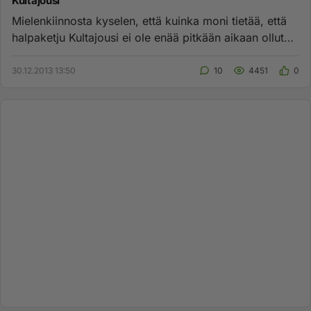
Kultajousi
Mielenkiinnosta kyselen, että kuinka moni tietää, että
halpaketju Kultajousi ei ole enää pitkään aikaan ollut
suomalaise...
30.12.2013 13:50
10
4451
0