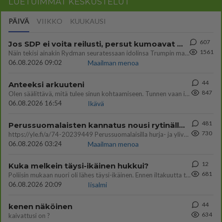
LUETUIMMAT KESKUSTELUT
PÄIVÄ
VIIKKO
KUUKAUSI
607
Jos SDP ei voita reilusti, persut kumoavat demokratian Suomesta
1561
Näin tekisi ainakin Rydman seuratessaan idolinsa Trumpin mallia https://www.is.fi/politiikka/art-2000012187244.html
06.08.2026 09:02
Maailman menoa
44
Anteeksi arkuuteni
847
Olen säälittävä, mitä tulee sinun kohtaamiseen. Tunnen vaan itseni todella epävarmaksi sun kanssa. Jos minun olisi pitän
06.08.2026 16:54
Ikävä
481
Perussuomalaisten kannatus nousi rytinällä Ylen tänään julkaisemassa tuoreimmassa gallup-kyselyssä.
730
https://yle.fi/a/74-20239449 Perussuomalaisilla hurja- ja ylivoimaisesti suurin nousu tässä uudessa Ylen gallupissa. Kyl
06.08.2026 03:24
Maailman menoa
12
Kuka melkein täysi-ikäinen hukkui?
681
Poliisin mukaan nuori oli lähes täysi-ikäinen. Ennen iltakuutta tulleen ilmoituksen mukaan ihminen oli joutunut mahdoll
06.08.2026 20:09
Iisalmi
44
kenen näköinen
634
kaivattusi on ?