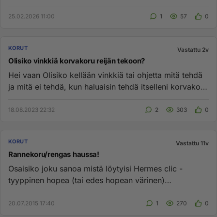
25.02.2026 11:00
1
57
0
KORUT
Vastattu 2v
Olisiko vinkkiä korvakoru reijän tekoon?
Hei vaan Olisiko kellään vinkkiä tai ohjetta mitä tehdä
ja mitä ei tehdä, kun haluaisin tehdä itselleni korvakoru
reijän...
18.08.2023 22:32
2
303
0
KORUT
Vastattu 11v
Rannekoru/rengas haussa!
Osaisiko joku sanoa mistä löytyisi Hermes clic -
tyyppinen hopea (tai edes hopean värinen)
rannekoru/rengas. En halua mi...
20.07.2015 17:40
1
270
0