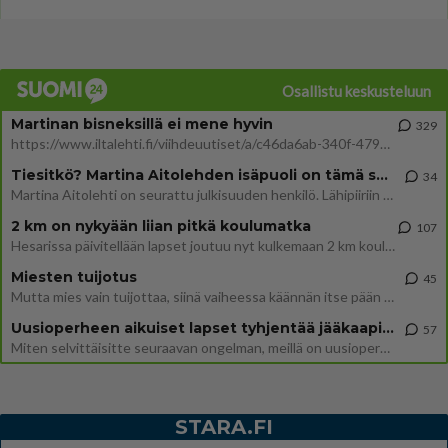
Osallistu keskusteluun
Martinan bisneksillä ei mene hyvin
329
https://www.iltalehti.fi/viihdeuutiset/a/c46da6ab-340f-4790-aaa7-0865eed2336 Yrityksen konkurssihakemus on tullut kärä
Tiesitkö? Martina Aitolehden isäpuoli on tämä suosittu laulaja
34
Martina Aitolehti on seurattu julkisuuden henkilö. Lähipiiriin mahtuu muitakin tunnettuja henkilöitä. Tiesitkö, että Ma
2 km on nykyään liian pitkä koulumatka
107
Hesarissa päivitellään lapset joutuu nyt kulkemaan 2 km kouluun jösses. Ruostefillarilla tuo matka menee vaikka miten äk
Miesten tuijotus
45
Mutta mies vain tuijottaa, siinä vaiheessa käännän itse pään pois. Mikä juttu? Yleensä jos joku tuijottaa tai katsoo, hä
Uusioperheen aikuiset lapset tyhjentää jääkaapin käydessään
57
Miten selvittäisitte seuraavan ongelman, meillä on uusioperhe, minulla teini-ikäiset lapset ja puolisolla aikuiset, jotk
STARA.FI