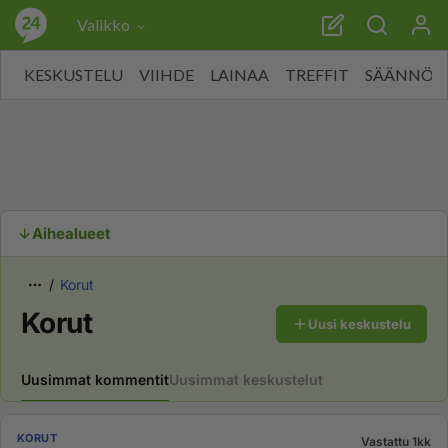
Valikko
KESKUSTELU
VIIHDE
LAINAA
TREFFIT
SÄÄNNÖT
Aihealueet
Korut
Korut
Uusi keskustelu
Uusimmat kommentit
Uusimmat keskustelut
KORUT
Vastattu 1kk