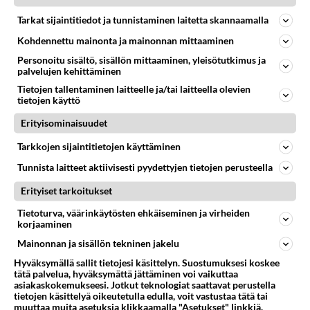
Tätä asiaa mietin että riipus on hopeaa. Entä mitä
Tarkat sijaintitiedot ja tunnistaminen laitetta skannaamalla
ainetta on ketju?...
Kohdennettu mainonta ja mainonnan mittaaminen
Personoitu sisältö, sisällön mittaaminen, yleisötutkimus ja
EsaPlays
palvelujen kehittäminen
5
332
0
11.05.2025 20:03
Tietojen tallentaminen laitteelle ja/tai laitteella olevien
tietojen käyttö
Erityisominaisuudet
KORUT
Vastattu 6kk
Kultatukku kokemuksia
Tarkkojen sijaintitietojen käyttäminen
Olen miettinyt toiminnan laillisuutta ja onko ihmiset
Tunnista laitteet aktiivisesti pyydettyjen tietojen perusteella
tietoisia. Kultatukku ostaa esimerkiksi kulta ja hopea
Erityiset tarkoitukset
korut romu...
Tietoturva, väärinkäytösten ehkäiseminen ja virheiden
27.07.2023 16:10
12
8080
0
korjaaminen
Mainonnan ja sisällön tekninen jakelu
Hyväksymällä sallit tietojesi käsittelyn. Suostumuksesi koskee
tätä palvelua, hyväksymättä jättäminen voi vaikuttaa
asiakaskokemukseesi. Jotkut teknologiat saattavat perustella
tietojen käsittelyä oikeutetulla edulla, voit vastustaa tätä tai
muuttaa muita asetuksia klikkaamalla "Asetukset" linkkiä.