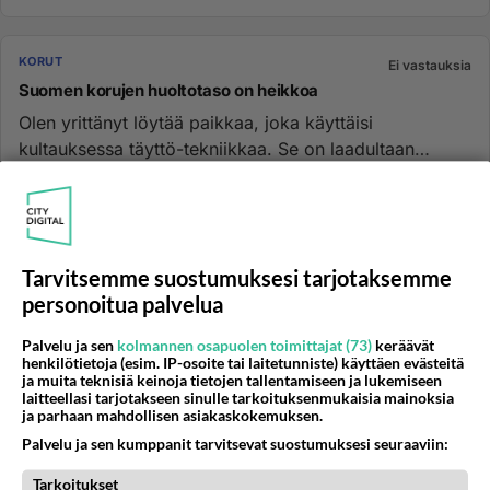
KORUT
Ei vastauksia
Suomen korujen huoltotaso on heikkoa
Olen yrittänyt löytää paikkaa, joka käyttäisi
kultauksessa täyttö-tekniikkaa. Se on laadultaan
kestävämpää kuin kullalla...
27.03.2025 16:42
0
246
0
KORUT
Tarvitsemme suostumuksesi tarjotaksemme
Vastattu 6kk
pandota korut
personoitua palvelua
onko keräiljöitä paikalla...
Palvelu ja sen
kolmannen osapuolen toimittajat (73)
keräävät
henkilötietoja (esim. IP-osoite tai laitetunniste) käyttäen evästeitä
ja muita teknisiä keinoja tietojen tallentamiseen ja lukemiseen
20.04.2025 09:03
2
143
0
laitteellasi tarjotakseen sinulle tarkoituksenmukaisia mainoksia
ja parhaan mahdollisen asiakaskokemuksen.
Palvelu ja sen kumppanit tarvitsevat suostumuksesi seuraaviin:
KORUT
Vastattu 6kk
Tarkoitukset
Onko Leijona-korun ketju hopeaa?