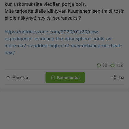
kun uskomuksilta viedään pohja pois.
Mitä tarjoatte tilalle kiihtyvän kuumenemisen (mitä tosin
ei ole näkynyt) syyksi seuraavaksi?
https://notrickszone.com/2020/02/20/new-
experimental-evidence-the-atmosphere-cools-as-
more-co2-is-added-high-co2-may-enhance-net-heat-
loss/
32
162
Äänestä
Kommentoi
Jaa