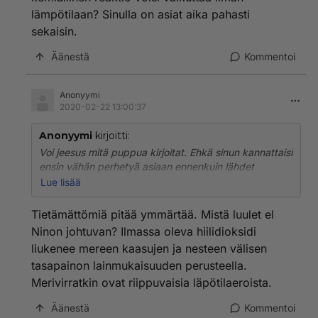
lämpötilaan? Sinulla on asiat aika pahasti
sekaisin.
Äänestä
Kommentoi
Anonyymi
2020-02-22 13:00:37
Anonyymi
kirjoitti:
Voi jeesus mitä puppua kirjoitat. Ehkä sinun kannattaisi
ensin vähän perhetyä asiaan ennenkuin lähdet
tuollaista kirjoittelemaan. Mikä on kemiallinen
Lue lisää
energiavarasto? Miten meren kemiallinen reaktio voisi
vaikuttaa ilman lämpötilaan? Sinulla on asiat aika
Tietämättömiä pitää ymmärtää. Mistä luulet el
pahasti sekaisin.
Ninon johtuvan? Ilmassa oleva hiilidioksidi
liukenee mereen kaasujen ja nesteen välisen
tasapainon lainmukaisuuden perusteella.
Merivirratkin ovat riippuvaisia läpötilaeroista.
Äänestä
Kommentoi