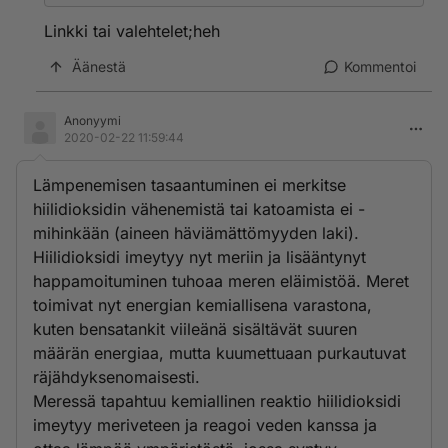
Linkki tai valehtelet;heh
Äänestä
Kommentoi
Anonyymi
2020-02-22 11:59:44
Lämpenemisen tasaantuminen ei merkitse
hiilidioksidin vähenemistä tai katoamista ei -
mihinkään (aineen häviämättömyyden laki).
Hiilidioksidi imeytyy nyt meriin ja lisääntynyt
happamoituminen tuhoaa meren eläimistöä. Meret
toimivat nyt energian kemiallisena varastona,
kuten bensatankit viileänä sisältävät suuren
määrän energiaa, mutta kuumettuaan purkautuvat
räjähdyksenomaisesti.
Meressä tapahtuu kemiallinen reaktio hiilidioksidi
imeytyy meriveteen ja reagoi veden kanssa ja