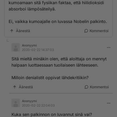
kumoamaan sitä fysiikan faktaa, että hiilidioksidi
absorboi lämpösäteilyä.
Ei, vaikka kumoajalle on luvassa Nobelin palkinto.
Äänestä
Kommentoi
Anonyymi
2020-02-22 14:37:03
Sitä mieltä minäkin olen, että aloittaja on mennyt
halpaan luottaessaan tuollaiseen lähteeseen.
Milloin denialistit oppivat lähdekritiikin?
Äänestä
Kommentoi
Anonyymi
2020-02-22 22:04:03
Kuka sen palkinnon on luvannut sinä vai?