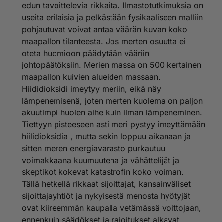
edun tavoittelevia rikkaita. Ilmastotutkimuksia on
useita erilaisia ja pelkästään fysikaaliseen malliin
pohjautuvat voivat antaa väärän kuvan koko
maapallon tilanteesta. Jos merten osuutta ei
oteta huomioon päädytään vääriin
johtopäätöksiin. Merien massa on 500 kertainen
maapallon kuivien alueiden massaan.
Hiididioksidi imeytyy meriin, eikä näy
lämpenemisenä, joten merten kuolema on paljon
akuutimpi huolen aihe kuin ilman lämpeneminen.
Tiettyyn pisteeseen asti meri pystyy imeyttämään
hiilidioksidia , mutta sekin loppuu aikanaan ja
sitten meren energiavarasto purkautuu
voimakkaana kuumuutena ja vähättelijät ja
skeptikot kokevat katastrofin koko voiman.
Tällä hetkellä rikkaat sijoittajat, kansainväliset
sijoittajayhtiöt ja nykyisestä menosta hyötyjät
ovat kiireemmän kaupalla vetämässä voittojaan,
ennenkuin säädökset ja rajoitukset alkavat