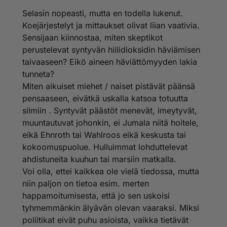
Selasin nopeasti, mutta en todella lukenut.
Koejärjestelyt ja mittaukset olivat liian vaativia.
Sensijaan kiinnostaa, miten skeptikot
perustelevat syntyvän hiilidioksidin häviämisen
taivaaseen? Eikö aineen häviättömyyden lakia
tunneta?
Miten aikuiset miehet / naiset pistävät päänsä
pensaaseen, eivätkä uskalla katsoa totuutta
silmiin . Syntyvät päästöt menevät, imeytyvät,
muuntautuvat johonkin, ei Jumala niitä hoitele,
eikä Ehnroth tai Wahlroos eikä keskusta tai
kokoomuspuolue. Hulluimmat lohduttelevat
ahdistuneita kuuhun tai marsiin matkalla.
Voi olla, ettei kaikkea ole vielä tiedossa, mutta
niin paljon on tietoa esim. merten
happamoitumisesta, että jo sen uskoisi
tyhmemmänkin älyävän olevan vaaraksi. Miksi
poliitikat eivät puhu asioista, vaikka tietävät