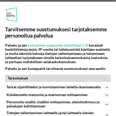
Mitä maaperän rooliin hiilidioksidin osalta tulee
niin se on tietenkin suuri varsinkin, jos puhutaan
pitkän ajan ilmiöistä. Merkittävä osa Maapallon
hiilestä on sidottuna kallioperän kalkkikiveen ja
Tarvitsemme suostumuksesi tarjotaksemme
dolomiittiin.
personoitua palvelua
Äänestä
Kommentoi
Palvelu ja sen
kolmannen osapuolen toimittajat (73)
keräävät
henkilötietoja (esim. IP-osoite tai laitetunniste) käyttäen evästeitä
ja muita teknisiä keinoja tietojen tallentamiseen ja lukemiseen
laitteellasi tarjotakseen sinulle tarkoituksenmukaisia mainoksia
Anonyymi
ja parhaan mahdollisen asiakaskokemuksen.
2020-02-21 12:15:45
Palvelu ja sen kumppanit tarvitsevat suostumuksesi seuraaviin:
Vertaisarvaaminen on ehdottoman tärkeää. Sen
osoittavat seivästi Mannin ja Marcottin
Tarkoitukset
tutkimukset.
Tarkat sijaintitiedot ja tunnistaminen laitetta skannaamalla
Äänestä
Kommentoi
Kohdennettu mainonta ja mainonnan mittaaminen
Personoitu sisältö, sisällön mittaaminen, yleisötutkimus ja
palvelujen kehittäminen
Anonyymi
2020-02-21 23:59:52
Tietojen tallentaminen laitteelle ja/tai laitteella olevien