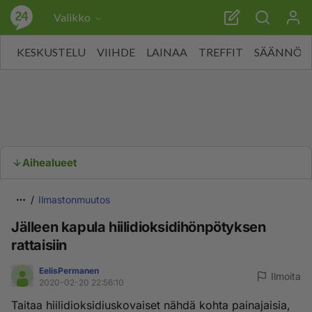
Valikko
KESKUSTELU
VIIHDE
LAINAA
TREFFIT
SÄÄNNÖT
Aihealueet
Ilmastonmuutos
Jälleen kapula hiilidioksidihönpötyksen
rattaisiin
EelisPermanen
Ilmoita
2020-02-20 22:56:10
Taitaa hiilidioksidiuskovaiset nähdä kohta painajaisia,