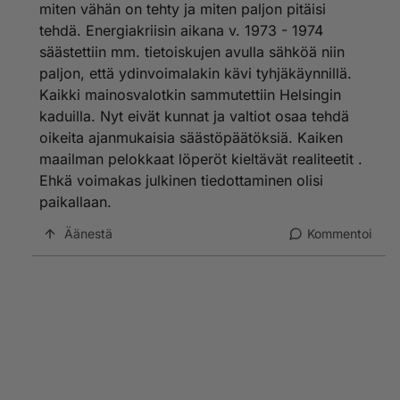
miten vähän on tehty ja miten paljon pitäisi
tehdä. Energiakriisin aikana v. 1973 - 1974
säästettiin mm. tietoiskujen avulla sähköä niin
paljon, että ydinvoimalakin kävi tyhjäkäynnillä.
Kaikki mainosvalotkin sammutettiin Helsingin
kaduilla. Nyt eivät kunnat ja valtiot osaa tehdä
oikeita ajanmukaisia säästöpäätöksiä. Kaiken
maailman pelokkaat löperöt kieltävät realiteetit .
Ehkä voimakas julkinen tiedottaminen olisi
paikallaan.
Äänestä
Kommentoi