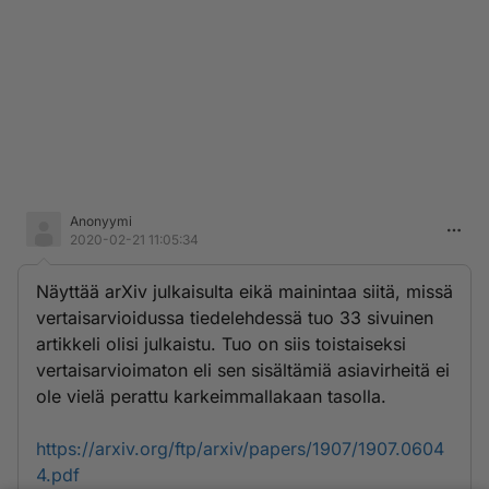
Anonyymi
2020-02-21 11:05:34
Näyttää arXiv julkaisulta eikä mainintaa siitä, missä
vertaisarvioidussa tiedelehdessä tuo 33 sivuinen
artikkeli olisi julkaistu. Tuo on siis toistaiseksi
vertaisarvioimaton eli sen sisältämiä asiavirheitä ei
ole vielä perattu karkeimmallakaan tasolla.
https://arxiv.org/ftp/arxiv/papers/1907/1907.0604
4.pdf