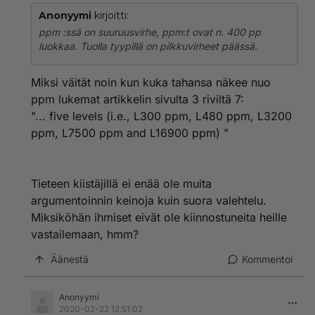
Anonyymi
kirjoitti:
ppm :ssä on suuruusvirhe, ppm:t ovat n. 400 pp
luokkaa. Tuolla tyypillä on pilkkuvirheet päässä.
Miksi väität noin kun kuka tahansa näkee nuo
ppm lukemat artikkelin sivulta 3 riviltä 7:
"... five levels (i.e., L300 ppm, L480 ppm, L3200
ppm, L7500 ppm and L16900 ppm) "
Tieteen kiistäjillä ei enää ole muita
argumentoinnin keinoja kuin suora valehtelu.
Miksiköhän ihmiset eivät ole kiinnostuneita heille
vastailemaan, hmm?
Äänestä
Kommentoi
Anonyymi
2020-02-22 12:51:02