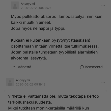
Anonyymi
2020-02-23 08:38:27
Myös peltikatto absorboi lämpösäteilyä, niin kuin
kaikki muutkin aineet.
Jopa myös ne happi ja typpi.
Kukaan ei kuitenkaan pysytynyt (taaskaan)
osoittamaan mitään virhettä itse tutkimuksessa.
Joten palstalle tungetaan tyypillistä alarmistien
aivotonta lässytytä.
Äänestä
Kommentoi
Anonyymi
2020-02-23 09:19:12
virhettä ei välttämättä ole, mutta tekotapa kertoo
tarkoitushakuisuudesta.
Miksi tutkitaan moninkertaisilla määrillä kun