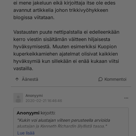
ei mene jakeluun eikä kirjoittaja itse ole edes
avannut artikkelia johon trikkivyöhykkeen
blogissa viitataan.
Vastausten puute nettipalstalla ei edelleenkään
kerro viestin sisältämän väitteen hiljaisesta
hyväksymisestä. Muuten esimerkiksi Kuopion
kuperkeikkamiehen ajatelmat olisivat kaikkien
hyväksymiä kun sillekään ei enää kukaan viitsi
vastailla.
Äänestä
Kommentoi
Anonyymi
2020-02-21 16:46:46
Anonyymi
kirjoitti:
"Kukin voi alustajan viiteen perusteella arvioida
alustajan ja Kenneth Richardin älyllistä tasoa."
Lue lisää