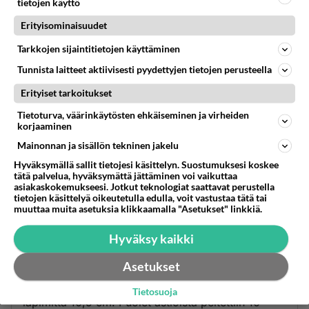
tietojen käyttö
Anonyymi
kirjoitti:
Erityisominaisuudet
Vertaisarvaaminen on ehdottoman tärkeää. Sen
osoittavat seivästi Mannin ja Marcottin tutkimukset.
Tarkkojen sijaintitietojen käyttäminen
Tunnista laitteet aktiivisesti pyydettyjen tietojen perusteella
Ei ollut kyse arvaamisesta vaan suoranaisesta ja
Erityiset tarkoitukset
todistetusta valehtelusta AGWn piikkiin.
Tietoturva, väärinkäytösten ehkäiseminen ja virheiden
Äänestä
Kommentoi
korjaaminen
Mainonnan ja sisällön tekninen jakelu
Anonyymi
Hyväksymällä sallit tietojesi käsittelyn. Suostumuksesi koskee
2020-02-21 12:14:27
tätä palvelua, hyväksymättä jättäminen voi vaikuttaa
asiakaskokemukseesi. Jotkut teknologiat saattavat perustella
tietojen käsittelyä oikeutetulla edulla, voit vastustaa tätä tai
https://arxiv.org/ftp/arxiv/papers/1907/1907.0604
muuttaa muita asetuksia klikkaamalla "Asetukset" linkkiä.
4.pdf
Hyväksy kaikki
Tässä alustuksessa viitattu alkuperäinen tutkimus.
Asetukset
Tutkimuksessa asetettiin maan pinnalle nurinpäin
läpinäkyvät astiat, joiden korkeus oli 16,5 cm ja
Tietosuoja
läpimitta 10,5 cm. Puolet astioista peitettiin 10