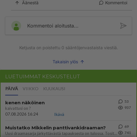
Äänestä
Kommentoi
Kommentoi aloitusta...
Ketjusta on poistettu
0
sääntöjenvastaista viestiä.
Takaisin ylös
LUETUIMMAT KESKUSTELUT
PÄIVÄ
VIIKKO
KUUKAUSI
53
kenen näköinen
937
kaivattusi on ?
07.08.2026 16:24
Ikävä
69
Muistatko Mikkelin panttivankidraaman?
741
Uusi draamasarja järkyttävästä tapauksesta on tulossa. Tositapahtumiin perustuva sarja ammentaa vuoden 1986 Mikkelin pan