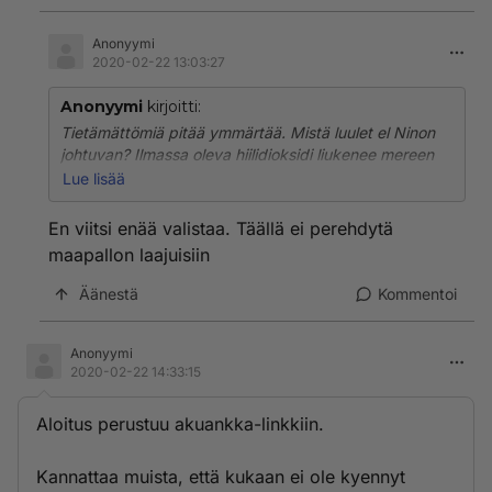
Anonyymi
2020-02-22 13:03:27
Anonyymi
kirjoitti:
Tietämättömiä pitää ymmärtää. Mistä luulet el Ninon
johtuvan? Ilmassa oleva hiilidioksidi liukenee mereen
kaasujen ja nesteen välisen tasapainon
Lue lisää
lainmukaisuuden perusteella.
Merivirratkin ovat riippuvaisia läpötilaeroista.
En viitsi enää valistaa. Täällä ei perehdytä
maapallon laajuisiin
Äänestä
Kommentoi
Anonyymi
2020-02-22 14:33:15
Aloitus perustuu akuankka-linkkiin.
Kannattaa muista, että kukaan ei ole kyennyt