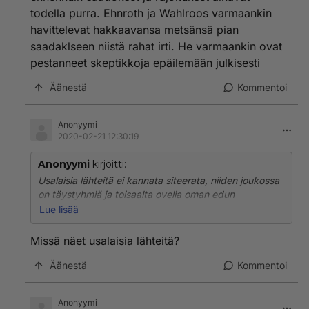
todella purra. Ehnroth ja Wahlroos varmaankin
havittelevat hakkaavansa metsänsä pian
saadaklseen niistä rahat irti. He varmaankin ovat
pestanneet skeptikkoja epäilemään julkisesti
Äänestä
Kommentoi
Anonyymi
2020-02-21 12:30:19
Anonyymi
kirjoitti:
Usalaisia lähteitä ei kannata siteerata, niiden joukossa
on täystyhmiä ja toisaalta ovelia oman edun
tavoittelevia rikkaita. Ilmastotutkimuksia on useita
Lue lisää
erilaisia ja pelkästään fysikaaliseen malliin pohjautuvat
voivat antaa väärän kuvan koko maapallon tilanteesta.
Missä näet usalaisia lähteitä?
Jos merten osuutta ei oteta huomioon päädytään
vääriin johtopäätöksiin. Merien massa on 500
Äänestä
Kommentoi
kertainen maapallon kuivien alueiden massaan.
Hiididioksidi imeytyy meriin, eikä näy lämpenemisenä,
Anonyymi
joten merten kuolema on paljon akuutimpi huolen aihe