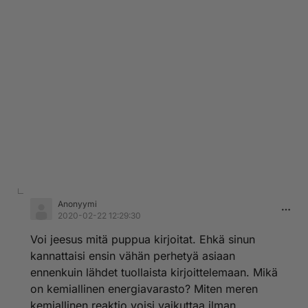
Anonyymi
2020-02-22 12:29:30
Voi jeesus mitä puppua kirjoitat. Ehkä sinun
kannattaisi ensin vähän perhetyä asiaan
ennenkuin lähdet tuollaista kirjoittelemaan. Mikä
on kemiallinen energiavarasto? Miten meren
kemiallinen reaktio voisi vaikuttaa ilman