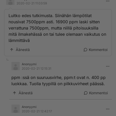
2020-02-21 11:03:59
Luitko edes tutkimusta. Siinähän lämpötilat
nousivat 7500ppm asti. 16900 ppm laski sitten
verrattuna 7500ppm, mutta niillä pitoisuuksilla
mitä ilmakehässä on tai tulee olemaan vaikutus on
lämmittävä
Äänestä
Kommentoi
Anonyymi
2020-02-21 12:15:31
ppm :ssä on suuruusvirhe, ppm:t ovat n. 400 pp
luokkaa. Tuolla tyypillä on pilkkuvirheet päässä.
Äänestä
Kommentoi
Anonyymi
2020-02-21 12:42:17