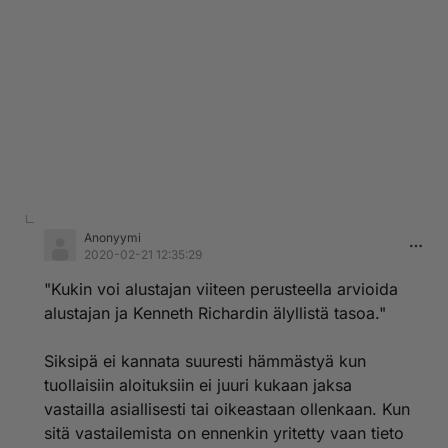
Anonyymi
2020-02-21 12:35:29
"Kukin voi alustajan viiteen perusteella arvioida
alustajan ja Kenneth Richardin älyllistä tasoa."
Siksipä ei kannata suuresti hämmästyä kun
tuollaisiin aloituksiin ei juuri kukaan jaksa
vastailla asiallisesti tai oikeastaan ollenkaan. Kun
sitä vastailemista on ennenkin yritetty vaan tieto