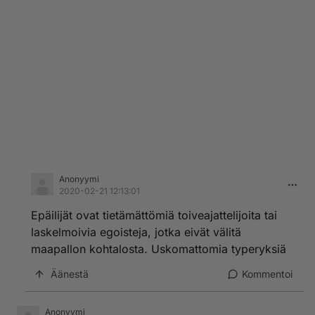
Anonyymi
2020-02-21 12:13:01
Epäilijät ovat tietämättömiä toiveajattelijoita tai
laskelmoivia egoisteja, jotka eivät välitä
maapallon kohtalosta. Uskomattomia typeryksiä
Äänestä
Kommentoi
Anonyymi