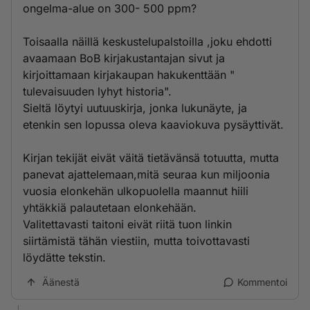
ongelma-alue on 300- 500 ppm?
Toisaalla näillä keskustelupalstoilla ,joku ehdotti
avaamaan BoB kirjakustantajan sivut ja
kirjoittamaan kirjakaupan hakukenttään "
tulevaisuuden lyhyt historia".
Sieltä löytyi uutuuskirja, jonka lukunäyte, ja
etenkin sen lopussa oleva kaaviokuva pysäyttivät.
Kirjan tekijät eivät väitä tietävänsä totuutta, mutta
panevat ajattelemaan,mitä seuraa kun miljoonia
vuosia elonkehän ulkopuolella maannut hiili
yhtäkkiä palautetaan elonkehään.
Valitettavasti taitoni eivät riitä tuon linkin
siirtämistä tähän viestiin, mutta toivottavasti
löydätte tekstin.
Äänestä
Kommentoi