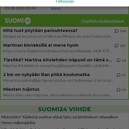
Tietosuoja
526
Koskaan parantua tästä?
05.08.2026 05:34
Ikävä
Osallistu keskusteluun
Mitä tuot pöytään parisuhteessa?
344
Siinäpä se kysymys on otsikossa. Mitäpä siis tuot/toisit pöytään parisuhteessa? Oletko mies vai nainen? Koetko sen mitä
Martinan bisneksillä ei mene hyvin
152
https://www.iltalehti.fi/viihdeuutiset/a/c46da6ab-340f-4790-aaa7-0865eed2336 Yrityksen konkurssihakemus on tullut kärä
Tiesitkö? Martina Aitolehden isäpuoli on tämä suosittu laulaja
26
Martina Aitolehti on seurattu julkisuuden henkilö. Lähipiiriin mahtuu muitakin tunnettuja henkilöitä. Tiesitkö, että Ma
2 km on nykyään liian pitkä koulumatka
55
Hesarissa päivitellään lapset joutuu nyt kulkemaan 2 km kouluun jösses. Ruostefillarilla tuo matka menee vaikka miten äk
Miesten tuijotus
33
Mutta mies vain tuijottaa, siinä vaiheessa käännän itse pään pois. Mikä juttu? Yleensä jos joku tuijottaa tai katsoo, hä
SUOMI24 VIIHDE
Muistatko? Kädestä suuhun elävä Satu sai jättimäisen rahasalkun
Henry-miljonääriltä