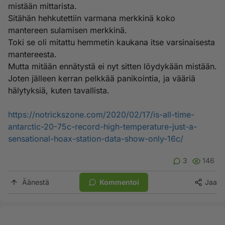
mistään mittarista.
Sitähän hehkutettiin varmana merkkinä koko
mantereen sulamisen merkkinä.
Toki se oli mitattu hemmetin kaukana itse varsinaisesta
mantereesta.
Mutta mitään ennätystä ei nyt sitten löydykään mistään.
Joten jälleen kerran pelkkää panikointia, ja vääriä
hälytyksiä, kuten tavallista.
https://notrickszone.com/2020/02/17/is-all-time-
antarctic-20-75c-record-high-temperature-just-a-
sensational-hoax-station-data-show-only-16c/
3
146
Äänestä
Kommentoi
Jaa