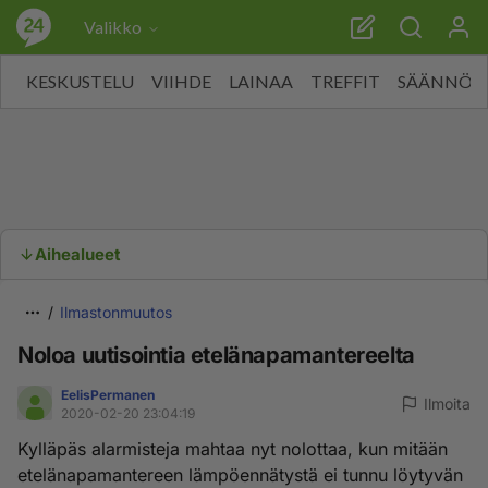
Valikko
KESKUSTELU
VIIHDE
LAINAA
TREFFIT
SÄÄNNÖT
Aihealueet
Ilmastonmuutos
Noloa uutisointia etelänapamantereelta
EelisPermanen
Ilmoita
2020-02-20 23:04:19
Kylläpäs alarmisteja mahtaa nyt nolottaa, kun mitään
etelänapamantereen lämpöennätystä ei tunnu löytyvän