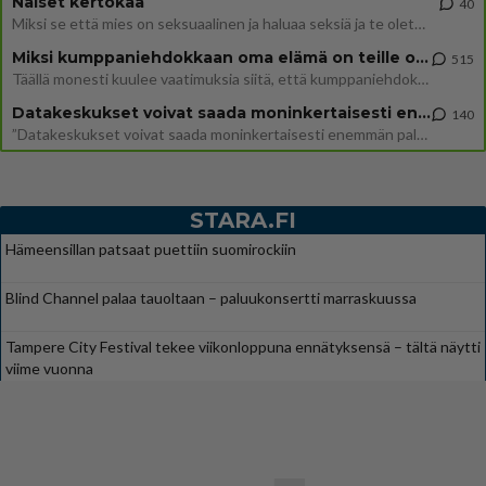
Naiset kertokaa
40
Miksi se että mies on seksuaalinen ja haluaa seksiä ja te olette hänen mielestänne haluttava on vastenmielistä? Mikä sii
Miksi kumppaniehdokkaan oma elämä on teille ongelma?
515
Täällä monesti kuulee vaatimuksia siitä, että kumppaniehdokkaalla ei saisi olla lemmikkejä, lapsia, kavereita, eksiä, su
Datakeskukset voivat saada moninkertaisesti enemmän palautuksia kuin mitä ne maksavat veroja
140
”Datakeskukset voivat saada moninkertaisesti enemmän palautuksia kuin mitä ne maksavat veroja”, sanoo professori Jussi K
STARA.FI
Hämeensillan patsaat puettiin suomirockiin
Blind Channel palaa tauoltaan – paluukonsertti marraskuussa
Tampere City Festival tekee viikonloppuna ennätyksensä – tältä näytti
viime vuonna