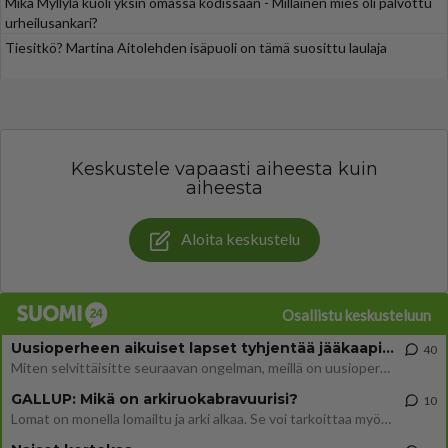
Mika Myllylä kuoli yksin omassa kodissaan - Millainen mies oli palvottu
urheilusankari?
Tiesitkö? Martina Aitolehden isäpuoli on tämä suosittu laulaja
Keskustele vapaasti aiheesta kuin
aiheesta
Aloita keskustelu
Osallistu keskusteluun
Uusioperheen aikuiset lapset tyhjentää jääkaapin käydessään
40
Miten selvittäisitte seuraavan ongelman, meillä on uusioperhe, minulla teini-ikäiset lapset ja puolisolla aikuiset, jotk
GALLUP: Mikä on arkiruokabravuurisi?
10
Lomat on monella lomailtu ja arki alkaa. Se voi tarkoittaa myös sitä, että grillailut on grillattu ja palataan arjen ruo