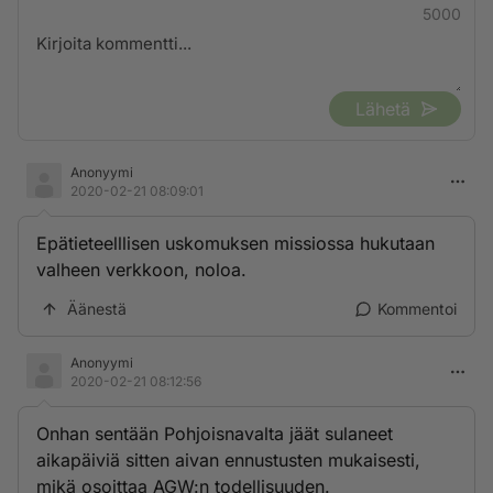
5000
Lähetä
Anonyymi
2020-02-21 08:09:01
Epätieteelllisen uskomuksen missiossa hukutaan
valheen verkkoon, noloa.
Äänestä
Kommentoi
Anonyymi
2020-02-21 08:12:56
Onhan sentään Pohjoisnavalta jäät sulaneet
aikapäiviä sitten aivan ennustusten mukaisesti,
mikä osoittaa AGW:n todellisuuden.