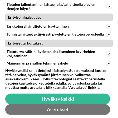
Tietojen tallentaminen laitteelle ja/tai laitteella olevien
152
Martinan bisneksillä ei mene hyvin
tietojen käyttö
623
https://www.iltalehti.fi/viihdeuutiset/a/c46da6ab-340f-4790-aaa7-0865eed2336 Yrityksen konkurssihakemus on tullut kärä
Erityisominaisuudet
05.08.2026 05:51
Kotimaiset julkkisjuorut
Tarkkojen sijaintitietojen käyttäminen
59
Miia Heikkinen avautui !
606
Olipa hyvä kirjoitus, kiitos. Ongelmat mitkä nostat esille on todellisia ja tämä ylimielisyys totta ja se näkyy kaikessa
Tunnista laitteet aktiivisesti pyydettyjen tietojen perusteella
04.08.2026 04:27
Judo
Erityiset tarkoitukset
45
Mitä uskot hänen ajattelevan sinusta?
Tietoturva, väärinkäytösten ehkäiseminen ja virheiden
604
😇
korjaaminen
04.08.2026 18:30
Ikävä
Mainonnan ja sisällön tekninen jakelu
Hyväksymällä sallit tietojesi käsittelyn. Suostumuksesi koskee
26
Tiesitkö? Martina Aitolehden isäpuoli on tämä suosittu laulaja
tätä palvelua, hyväksymättä jättäminen voi vaikuttaa
581
Martina Aitolehti on seurattu julkisuuden henkilö. Lähipiiriin mahtuu muitakin tunnettuja henkilöitä. Tiesitkö, että Ma
asiakaskokemukseesi. Jotkut teknologiat saattavat perustella
05.08.2026 07:23
Kotimaiset julkkisjuorut
tietojen käsittelyä oikeutetulla edulla, voit vastustaa tätä tai
muuttaa muita asetuksia klikkaamalla "Asetukset" linkkiä.
54
Mitä töitä kaivattusi on tehnyt?
Hyväksy kaikki
552
😅
05.08.2026 13:25
Ikävä
Asetukset
42
Voiko meidän välit