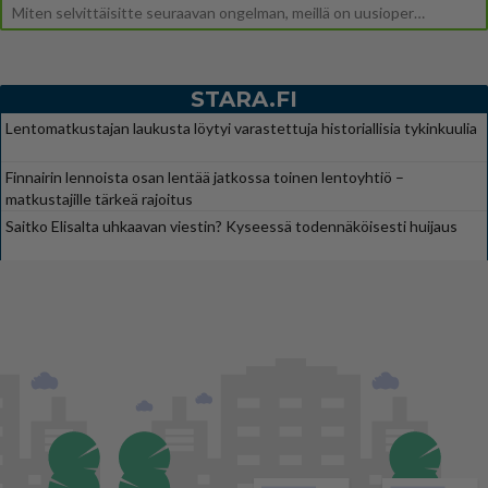
Miten selvittäisitte seuraavan ongelman, meillä on uusioperhe, minulla teini-ikäiset lapset ja puolisolla aikuiset, jotk
STARA.FI
Lentomatkustajan laukusta löytyi varastettuja historiallisia tykinkuulia
Finnairin lennoista osan lentää jatkossa toinen lentoyhtiö –
matkustajille tärkeä rajoitus
Saitko Elisalta uhkaavan viestin? Kyseessä todennäköisesti huijaus