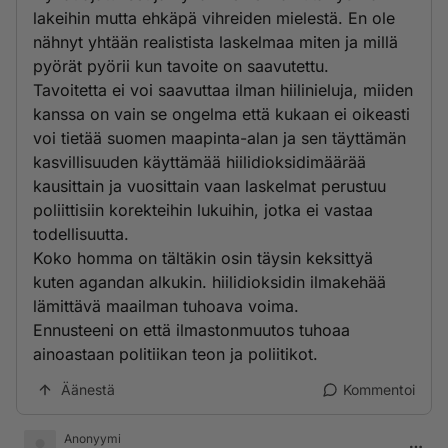
lakeihin mutta ehkäpä vihreiden mielestä. En ole
nähnyt yhtään realistista laskelmaa miten ja millä
pyörät pyörii kun tavoite on saavutettu.
Tavoitetta ei voi saavuttaa ilman hiilinieluja, miiden
kanssa on vain se ongelma että kukaan ei oikeasti
voi tietää suomen maapinta-alan ja sen täyttämän
kasvillisuuden käyttämää hiilidioksidimäärää
kausittain ja vuosittain vaan laskelmat perustuu
poliittisiin korekteihin lukuihin, jotka ei vastaa
todellisuutta.
Koko homma on tältäkin osin täysin keksittyä
kuten agandan alkukin. hiilidioksidin ilmakehää
lämittävä maailman tuhoava voima.
Ennusteeni on että ilmastonmuutos tuhoaa
ainoastaan politiikan teon ja poliitikot.
Äänestä
Kommentoi
Anonyymi