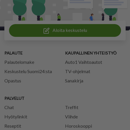
Aloita keskustelu
PALAUTE
KAUPALLINEN YHTEISTYÖ
Palautelomake
Auto1 Vaihtoautot
Keskustelu Suomi24:sta
TV-ohjelmat
Opastus
Sanakirja
PALVELUT
Chat
Treffit
Hyötylinkit
Viihde
Reseptit
Horoskooppi