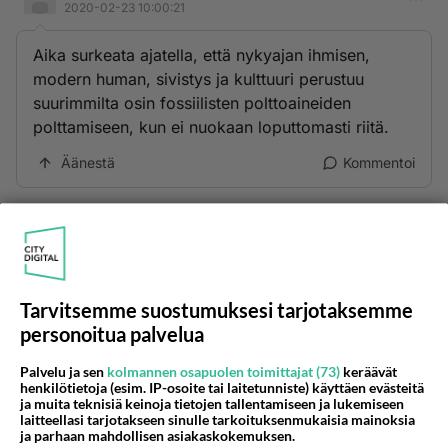
2020-02-23 10:00:21
Aika surkeata ajatella, että nykyajan ihmisen,
modern human, sivistys ja kulttuuri perustuu
suurimmilta osin fossiilisten polttoaineiden
polttamiseen, kun ei nuokaan loputtomasti riitä.
Äänestä
Kommentoi
Kommentoi aloitusta...
Ketjusta on poistettu
0
sääntöjenvastaista viestiä.
Tarvitsemme suostumuksesi tarjotaksemme
personoitua palvelua
Takaisin ylös
Palvelu ja sen
kolmannen osapuolen toimittajat (73)
keräävät
henkilötietoja (esim. IP-osoite tai laitetunniste) käyttäen evästeitä
LUETUIMMAT KESKUSTELUT
ja muita teknisiä keinoja tietojen tallentamiseen ja lukemiseen
laitteellasi tarjotakseen sinulle tarkoituksenmukaisia mainoksia
ja parhaan mahdollisen asiakaskokemuksen.
PÄIVÄ
VIIKKO
KUUKAUSI