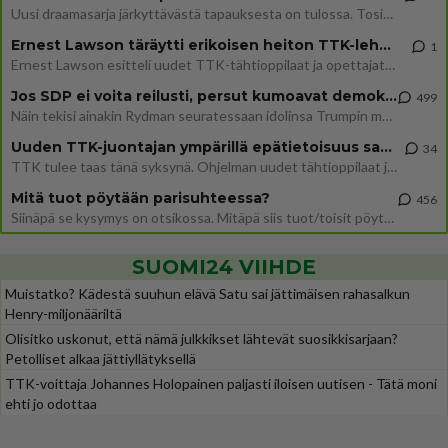
Uusi draamasarja järkyttävästä tapauksesta on tulossa. Tositapahtumiin perustuva sarja ammentaa vuoden 1986 Mikkelin pan
Ernest Lawson täräytti erikoisen heiton TTK-lehdistötilaisuudessa: " Onko tässä tarkoituksena...?"
1
Ernest Lawson esitteli uudet TTK-tähtioppilaat ja opettajat torstaina 6.8. lehdistölle. Tulevalla kaudella on yksi hausk
Jos SDP ei voita reilusti, persut kumoavat demokratian Suomesta
499
Näin tekisi ainakin Rydman seuratessaan idolinsa Trumpin mallia https://www.is.fi/politiikka/art-2000012187244.html
Uuden TTK-juontajan ympärillä epätietoisuus sakenee - Nyt MTV hämmentää soppaa
34
TTK tulee taas tänä syksynä. Ohjelman uudet tähtioppilaat julkistetaan torstaina 6. elokuuta klo 14 alkavassa lehdistö
Mitä tuot pöytään parisuhteessa?
456
Siinäpä se kysymys on otsikossa. Mitäpä siis tuot/toisit pöytään parisuhteessa? Oletko mies vai nainen? Koetko sen mitä
SUOMI24 VIIHDE
Muistatko? Kädestä suuhun elävä Satu sai jättimäisen rahasalkun
Henry-miljonääriltä
Olisitko uskonut, että nämä julkkikset lähtevät suosikkisarjaan?
Petolliset alkaa jättiyllätyksellä
TTK-voittaja Johannes Holopainen paljasti iloisen uutisen - Tätä moni
ehti jo odottaa