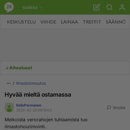
Valikko
KESKUSTELU
VIIHDE
LAINAA
TREFFIT
SÄÄNNÖT
Aihealueet
Ilmastonmuutos
Hyvää mieltä ostamassa
EelisPermanen
Ilmoita
2020-02-23 09:16:03
Melkoista verorahojen tuhlaamista tuo
ilmastohourimointi.