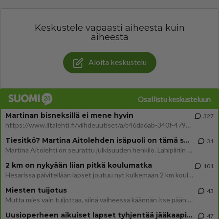
Keskustele vapaasti aiheesta kuin
aiheesta
Aloita keskustelu
Osallistu keskusteluun
Martinan bisneksillä ei mene hyvin
327
https://www.iltalehti.fi/viihdeuutiset/a/c46da6ab-340f-4790-aaa7-0865eed2336 Yrityksen konkurssihakemus on tullut kärä
Tiesitkö? Martina Aitolehden isäpuoli on tämä suosittu laulaja
31
Martina Aitolehti on seurattu julkisuuden henkilö. Lähipiiriin mahtuu muitakin tunnettuja henkilöitä. Tiesitkö, että Ma
2 km on nykyään liian pitkä koulumatka
101
Hesarissa päivitellään lapset joutuu nyt kulkemaan 2 km kouluun jösses. Ruostefillarilla tuo matka menee vaikka miten äk
Miesten tuijotus
43
Mutta mies vain tuijottaa, siinä vaiheessa käännän itse pään pois. Mikä juttu? Yleensä jos joku tuijottaa tai katsoo, hä
Uusioperheen aikuiset lapset tyhjentää jääkaapin käydessään
47