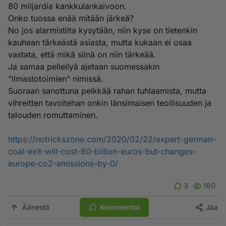
80 miljardia kankkulankaivoon.
Onko tuossa enää mitään järkeä?
No jos alarmistilta kysytään, niin kyse on tietenkin
kauhean tärkeästä asiasta, mutta kukaan ei osaa
vastata, että mikä siinä on niin tärkeää.
Ja samaa pelleilyä ajetaan suomessakin
"ilmastotoimien" nimissä.
Suoraan sanottuna pelkkää rahan tuhlaamista, mutta
vihreitten tavoitehan onkin länsimaisen teollisuuden ja
talouden romuttaminen.
https://notrickszone.com/2020/02/22/expert-german-
coal-exit-will-cost-80-billion-euros-but-changes-
europe-co2-emissions-by-0/
3
160
Äänestä
Kommentoi
Jaa