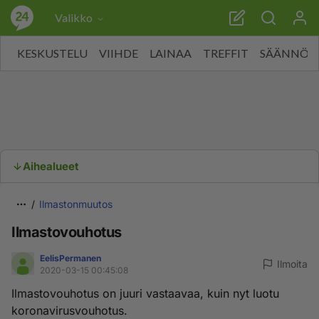
Valikko
KESKUSTELU
VIIHDE
LAINAA
TREFFIT
SÄÄNNÖT
Aihealueet
Ilmastonmuutos
Ilmastovouhotus
EelisPermanen
Ilmoita
2020-03-15 00:45:08
Ilmastovouhotus on juuri vastaavaa, kuin nyt luotu
koronavirusvouhotus.