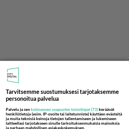
Tarvitsemme suostumuksesi tarjotaksemme
personoitua palvelua
Palvelu ja sen
kolmannen osapuolen toimittajat (73)
keräävät
henkilötietoja (esim. IP-osoite tai laitetunniste) käyttäen evästeitä
ja muita teknisiä keinoja tietojen tallentamiseen ja lukemiseen
laitteellasi tarjotakseen sinulle tarkoituksenmukaisia mainoksia
ja parhaan mahdollisen asiakaskokemuksen.