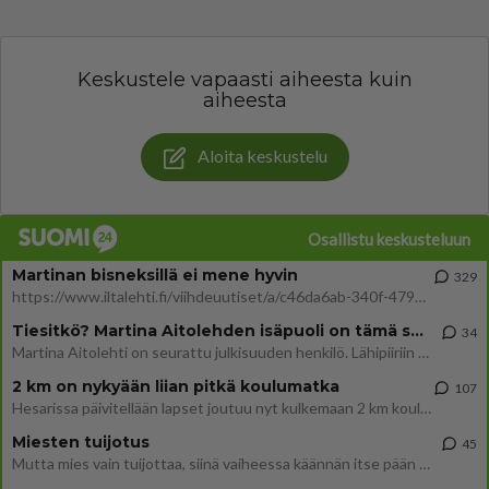
Keskustele vapaasti aiheesta kuin
aiheesta
Aloita keskustelu
Osallistu keskusteluun
Martinan bisneksillä ei mene hyvin
329
https://www.iltalehti.fi/viihdeuutiset/a/c46da6ab-340f-4790-aaa7-0865eed2336 Yrityksen konkurssihakemus on tullut kärä
Tiesitkö? Martina Aitolehden isäpuoli on tämä suosittu laulaja
34
Martina Aitolehti on seurattu julkisuuden henkilö. Lähipiiriin mahtuu muitakin tunnettuja henkilöitä. Tiesitkö, että Ma
2 km on nykyään liian pitkä koulumatka
107
Hesarissa päivitellään lapset joutuu nyt kulkemaan 2 km kouluun jösses. Ruostefillarilla tuo matka menee vaikka miten äk
Miesten tuijotus
45
Mutta mies vain tuijottaa, siinä vaiheessa käännän itse pään pois. Mikä juttu? Yleensä jos joku tuijottaa tai katsoo, hä