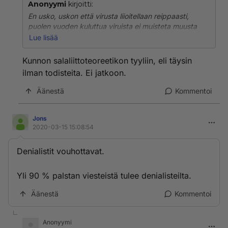
Anonyymi
kirjoitti:
En usko, uskon että virusta liioitellaan reippaasti,
puolen vuoden kuluttua viruista ei muisteta muusta
kuin karmeista maailmantalouden tapahtumista, kuten
Lue lisää
eräs talousnoebelsiti luonnehti, "vuosisadan
tapahtuma"
Kunnon salaliittoteoreetikon tyyliin, eli täysin
Ei tarvitse uskoa litteään maahan jotta uskoo että
ilman todisteita. Ei jatkoon.
tämän ennetiin tapahtua, ,,
Äänestä
Kommentoi
Jons
2020-03-15 15:08:54
Denialistit vouhottavat.
Yli 90 % palstan viesteistä tulee denialisteilta.
Äänestä
Kommentoi
Anonyymi