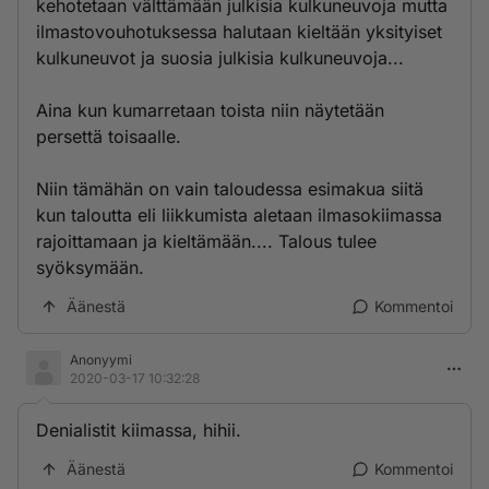
kehotetaan välttämään julkisia kulkuneuvoja mutta
ilmastovouhotuksessa halutaan kieltään yksityiset
kulkuneuvot ja suosia julkisia kulkuneuvoja...
Aina kun kumarretaan toista niin näytetään
persettä toisaalle.
Niin tämähän on vain taloudessa esimakua siitä
kun taloutta eli liikkumista aletaan ilmasokiimassa
rajoittamaan ja kieltämään.... Talous tulee
syöksymään.
Äänestä
Kommentoi
Anonyymi
2020-03-17 10:32:28
Denialistit kiimassa, hihii.
Äänestä
Kommentoi