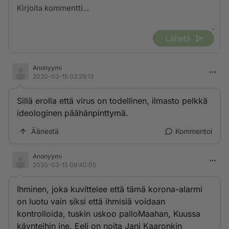
Lähetä
Anonyymi
2020-03-15 03:29:13
Sillä erolla että virus on todellinen, ilmasto pelkkä
ideologinen päähänpinttymä.
Äänestä
Kommentoi
Anonyymi
2020-03-15 09:40:05
Ihminen, joka kuvittelee että tämä korona-alarmi
on luotu vain siksi että ihmisiä voidaan
kontrolloida, tuskin uskoo palloMaahan, Kuussa
käynteihin jne. Eeli on noita Jani Kaaronkin