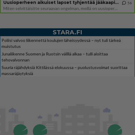
Uusioperheen aikuiset lapset tyhjentää jääkaapin käydessään
56
Miten selvittäisitte seuraavan ongelman, meillä on uusioperhe, minulla teini-ikäiset lapset ja puolisolla aikuiset, jotk
STARA.FI
Poliisi valvoo liikennettä koulujen läheisyydessä – nyt tuli tärkeä
muistutus
Junaliikenne Suomen ja Ruotsin välillä alkaa – tulli aloittaa
tehovalvonnan
Suuria räjähdyksiä Kittilässä elokuussa – puolustusvoimat suorittaa
massaräjäytyksiä