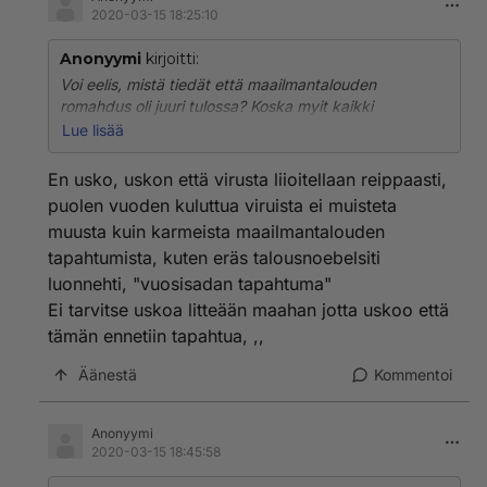
2020-03-15 18:25:10
Anonyymi
kirjoitti:
Voi eelis, mistä tiedät että maailmantalouden
romahdus oli juuri tulossa? Koska myit kaikki
osakkeesi? Ei, en pidä noita uskoja samalla viivalla,
Lue lisää
pidän niitä ihmisiä samalla viivalla tai oikeastaan sen -
parodiahorisontin - alapuolella. Uskotko siis, että virus
En usko, uskon että virusta liioitellaan reippaasti,
luotiin ja päästettiin vapaaksi tahallaan?
puolen vuoden kuluttua viruista ei muisteta
muusta kuin karmeista maailmantalouden
tapahtumista, kuten eräs talousnoebelsiti
luonnehti, "vuosisadan tapahtuma"
Ei tarvitse uskoa litteään maahan jotta uskoo että
tämän ennetiin tapahtua, ,,
Äänestä
Kommentoi
Anonyymi
2020-03-15 18:45:58