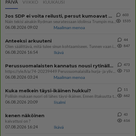
PÄIVÄ
VIIKKO
KUUKAUSI
603
Jos SDP ei voita reilusti, persut kumoavat demokratian Suomesta
1535
Näin tekisi ainakin Rydman seuratessaan idolinsa Trumpin mallia https://www.is.fi/politiikka/art-2000012187244.html
06.08.2026 09:02
Maailman menoa
44
Anteeksi arkuuteni
847
Olen säälittävä, mitä tulee sinun kohtaamiseen. Tunnen vaan itseni todella epävarmaksi sun kanssa. Jos minun olisi pitän
06.08.2026 16:54
Ikävä
473
Perussuomalaisten kannatus nousi rytinällä Ylen tänään julkaisemassa tuoreimmassa gallup-kyselyssä.
713
https://yle.fi/a/74-20239449 Perussuomalaisilla hurja- ja ylivoimaisesti suurin nousu tässä uudessa Ylen gallupissa. Kyl
06.08.2026 03:24
Maailman menoa
11
Kuka melkein täysi-ikäinen hukkui?
662
Poliisin mukaan nuori oli lähes täysi-ikäinen. Ennen iltakuutta tulleen ilmoituksen mukaan ihminen oli joutunut mahdoll
06.08.2026 20:09
Iisalmi
43
kenen näköinen
616
kaivattusi on ?
07.08.2026 16:24
Ikävä