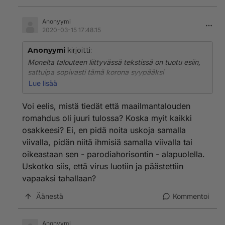
Anonyymi
2020-03-15 17:48:15
Anonyymi
kirjoitti:
Monelta talouteen liittyvässä tekstissä on tuotu esiin,
sattuipa sopivasti tämä korona syypääksi
maailmantalouden romahdukseen, joka pakosta olisi
Lue lisää
ollut muutenkin edessä. Ja mieti hetki, pidätkö tosiaan
uskoa pallomaahan ja uskoa Kuulenoihin samalla
Voi eelis, mistä tiedät että maailmantalouden
viivalla. Järkevintä piiloittaa totuus täysin
romahdus oli juuri tulossa? Koska myit kaikki
uskomattomien asioiden taakse, eikös.
osakkeesi? Ei, en pidä noita uskoja samalla
viivalla, pidän niitä ihmisiä samalla viivalla tai
oikeastaan sen - parodiahorisontin - alapuolella.
Uskotko siis, että virus luotiin ja päästettiin
vapaaksi tahallaan?
Äänestä
Kommentoi
Anonyymi