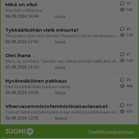
39
Mikä on ollut
585
Söpöintä välillämme?
06.08.2026 14:44
Ikävä
29
Tykkäätköhän vielä minusta?
538
Yhtä paljon, kuin minä sinusta? Haaveissa ollaan kahdestaan, rauhassa ja lähennytään fyysisesti ja tutustutaan syvemmin
06.08.2026 07:42
Ikävä
37
Olet ihana
500
Muru, sä oot ihana. Tunsitko sen sähkön meidän välillä kun oltiin ihan låhekkäin? 👩‍❤️‍👩❤️😼😘
05.08.2026 21:15
Ikävä
29
Hyvännäköinen pakkaus
488
Olet hyvännäköinen pakkaus nainen.
06.08.2026 13:03
Ikävä
157
Vihervasemmistofeministinaisasianaiset
473
Tulevat tänne palstalle haukkumaan miehiä ja naljailemaan miehelle, kehuvat olevansa heitä parempia. Itse asuvat MIEHE
06.08.2026 12:01
Sinkut
Osallistu keskusteluun