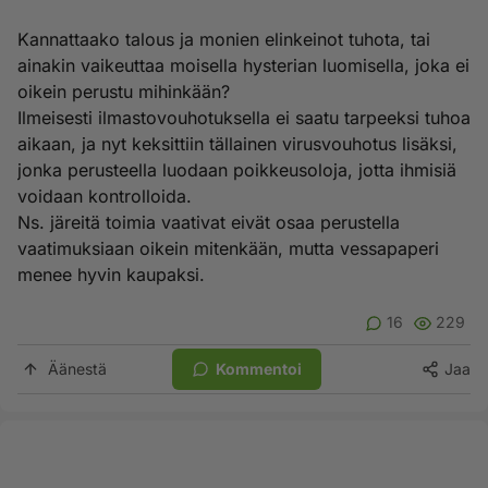
Kannattaako talous ja monien elinkeinot tuhota, tai
ainakin vaikeuttaa moisella hysterian luomisella, joka ei
oikein perustu mihinkään?
Ilmeisesti ilmastovouhotuksella ei saatu tarpeeksi tuhoa
aikaan, ja nyt keksittiin tällainen virusvouhotus lisäksi,
jonka perusteella luodaan poikkeusoloja, jotta ihmisiä
voidaan kontrolloida.
Ns. järeitä toimia vaativat eivät osaa perustella
vaatimuksiaan oikein mitenkään, mutta vessapaperi
menee hyvin kaupaksi.
16
229
Äänestä
Kommentoi
Jaa