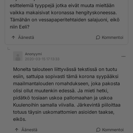
esittelemiä tyyppejä jotka eivät muuta mieltään
vaikka makaisivat koronassa hengityskoneessa.
Tämähän on vessapaperitehtaiden salajuoni, eikö
niin Eeli?
Äänestä
Kommentoi
Anonyymi
2020-03-15 17:13:33
Monelta talouteen liittyvässä tekstissä on tuotu
esiin, sattuipa sopivasti tämä korona syypääksi
maailmantalouden romahdukseen, joka pakosta
olisi ollut muutenkin edessä. Ja mieti hetki,
pidätkö tosiaan uskoa pallomaahan ja uskoa
Kuulenoihin samalla viivalla. Järkevintä piiloittaa
totuus täysin uskomattomien asioiden taakse,
eikös.
Äänestä
Kommentoi