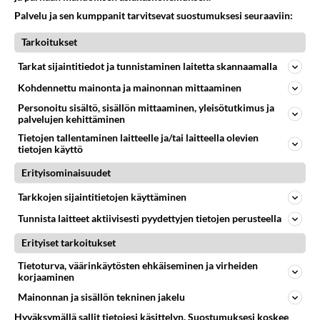
Palvelu ja sen kumppanit tarvitsevat suostumuksesi seuraaviin:
Tarkoitukset
Tarkat sijaintitiedot ja tunnistaminen laitetta skannaamalla
Kohdennettu mainonta ja mainonnan mittaaminen
Personoitu sisältö, sisällön mittaaminen, yleisötutkimus ja
palvelujen kehittäminen
Tietojen tallentaminen laitteelle ja/tai laitteella olevien
Anonyymi
tietojen käyttö
2020-03-15 17:21:44
Erityisominaisuudet
siis pandemia julistettiin 11.3
Tarkkojen sijaintitietojen käyttäminen
Äänestä
Kommentoi
Tunnista laitteet aktiivisesti pyydettyjen tietojen perusteella
Erityiset tarkoitukset
Anonyymi
2020-03-16 19:03:40
Tietoturva, väärinkäytösten ehkäiseminen ja virheiden
korjaaminen
Ja niin se kontrollointi kuitenkin alkoi, vaikka
Mainonnan ja sisällön tekninen jakelu
alarmisti muuta väitti.
Hyväksymällä sallit tietojesi käsittelyn. Suostumuksesi koskee