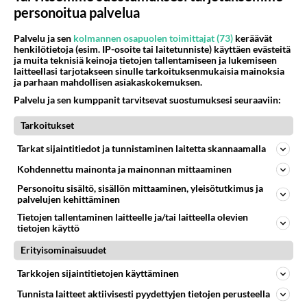
Kuinka monta miljoonaa on saanut vielä tuon 2015
personoitua palvelua
vuoden jälkeen?
Kyllä minäkin muutamalla miljoonalla voisin pehmoisia
Palvelu ja sen
kolmannen osapuolen toimittajat (73)
keräävät
puhella.
henkilötietoja (esim. IP-osoite tai laitetunniste) käyttäen evästeitä
ja muita teknisiä keinoja tietojen tallentamiseen ja lukemiseen
laitteellasi tarjotakseen sinulle tarkoituksenmukaisia mainoksia
ja parhaan mahdollisen asiakaskokemuksen.
No alarmistithan ovat jauhaneet paskaa jo
miljardeilla.
Palvelu ja sen kumppanit tarvitsevat suostumuksesi seuraaviin:
Ja mitä on saatu aikaan? Ei mitään.
Tarkoitukset
"After examining the reports, and removing
Tarkat sijaintitiedot ja tunnistaminen laitetta skannaamalla
double counting, calculations show that from
Kohdennettu mainonta ja mainonnan mittaaminen
Fiscal Year 1993 to FY 2014 total U.S.
Personoitu sisältö, sisällön mittaaminen, yleisötutkimus ja
expenditures on climate change amount to more
palvelujen kehittäminen
than $166 billion in 2012 dollars. "
Tietojen tallentaminen laitteelle ja/tai laitteella olevien
tietojen käyttö
https://www.climatedollars.org/full-study/us-gov
Erityisominaisuudet
t-funding-of-climate-change/
Tarkkojen sijaintitietojen käyttäminen
Äänestä
Kommentoi
Tunnista laitteet aktiivisesti pyydettyjen tietojen perusteella