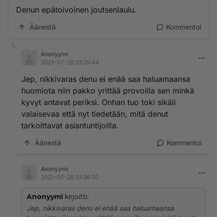
Denun epätoivoinen joutsenlaulu.
Äänestä
Kommentoi
Anonyymi
2021-07-28 23:25:44
Jep, nikkivaras denu ei enää saa haluamaansa
huomiota niin pakko yrittää provoilla sen minkä
kyvyt antavat periksi. Onhan tuo toki sikäli
valaisevaa että nyt tiedetään, mitä denut
tarkoittavat asiantuntijoilla.
Äänestä
Kommentoi
Anonyymi
2021-07-28 23:36:50
Anonyymi
kirjoitti:
Jep, nikkivaras denu ei enää saa haluamaansa