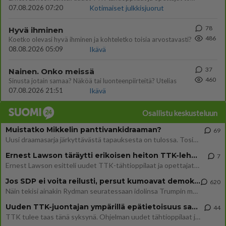
07.08.2026 07:20
Kotimaiset julkkisjuorut
78
Hyvä ihminen
486
Koetko olevasi hyvä ihminen ja kohteletko toisia arvostavasti?
08.08.2026 05:09
Ikävä
37
Nainen. Onko meissä
460
Sinusta jotain samaa? Näköä tai luonteenpiirteitä? Utelias
07.08.2026 21:51
Ikävä
Osallistu keskusteluun
Muistatko Mikkelin panttivankidraaman?
69
Uusi draamasarja järkyttävästä tapauksesta on tulossa. Tositapahtumiin perustuva sarja ammentaa vuoden 1986 Mikkelin pan
Ernest Lawson täräytti erikoisen heiton TTK-lehdistötilaisuudessa: " Onko tässä tarkoituksena...?"
7
Ernest Lawson esitteli uudet TTK-tähtioppilaat ja opettajat torstaina 6.8. lehdistölle. Tulevalla kaudella on yksi hausk
Jos SDP ei voita reilusti, persut kumoavat demokratian Suomesta
620
Näin tekisi ainakin Rydman seuratessaan idolinsa Trumpin mallia https://www.is.fi/politiikka/art-2000012187244.html
Uuden TTK-juontajan ympärillä epätietoisuus sakenee - Nyt MTV hämmentää soppaa
44
TTK tulee taas tänä syksynä. Ohjelman uudet tähtioppilaat julkistetaan torstaina 6. elokuuta klo 14 alkavassa lehdistö