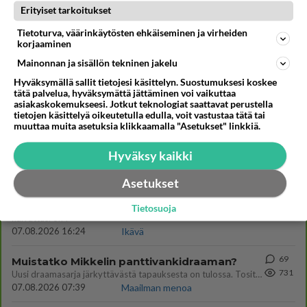
Erityiset tarkoitukset
Kommentoi aloitusta...
Tietoturva, väärinkäytösten ehkäiseminen ja virheiden
korjaaminen
Mainonnan ja sisällön tekninen jakelu
Ketjusta on poistettu
2
sääntöjenvastaista viestiä.
Hyväksymällä sallit tietojesi käsittelyn. Suostumuksesi koskee
tätä palvelua, hyväksymättä jättäminen voi vaikuttaa
asiakaskokemukseesi. Jotkut teknologiat saattavat perustella
Takaisin ylös
tietojen käsittelyä oikeutetulla edulla, voit vastustaa tätä tai
muuttaa muita asetuksia klikkaamalla "Asetukset" linkkiä.
LUETUIMMAT KESKUSTELUT
Hyväksy kaikki
PÄIVÄ
VIIKKO
KUUKAUSI
Asetukset
53
kenen näköinen
Tietosuoja
937
kaivattusi on ?
07.08.2026 16:24
Ikävä
69
Muistatko Mikkelin panttivankidraaman?
731
Uusi draamasarja järkyttävästä tapauksesta on tulossa. Tositapahtumiin perustuva sarja ammentaa vuoden 1986 Mikkelin pan
07.08.2026 07:39
Maailman menoa