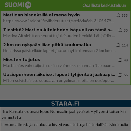
Osallistu keskusteluun
Martinan bisneksillä ei mene hyvin
333
https://www.iltalehti.fi/viihdeuutiset/a/c46da6ab-340f-4790-aaa7-0865eed2336 Yrityksen konkurssihakemus on tullut kärä
Tiesitkö? Martina Aitolehden isäpuoli on tämä suosittu laulaja
35
Martina Aitolehti on seurattu julkisuuden henkilö. Lähipiiriin mahtuu muitakin tunnettuja henkilöitä. Tiesitkö, että Ma
2 km on nykyään liian pitkä koulumatka
114
Hesarissa päivitellään lapset joutuu nyt kulkemaan 2 km kouluun jösses. Ruostefillarilla tuo matka menee vaikka miten äk
Miesten tuijotus
48
Mutta mies vain tuijottaa, siinä vaiheessa käännän itse pään pois. Mikä juttu? Yleensä jos joku tuijottaa tai katsoo, hä
Uusioperheen aikuiset lapset tyhjentää jääkaapin käydessään
66
Miten selvittäisitte seuraavan ongelman, meillä on uusioperhe, minulla teini-ikäiset lapset ja puolisolla aikuiset, jotk
STARA.FI
IIro Rantala kruunasi Eppu Normaalin jäähyväiset – ylilyönti kuitenkin
tyrmistytti
Lentomatkustajan laukusta löytyi varastettuja historiallisia tykinkuulia