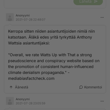
Lähetä
Anonyymi
2021-07-28 22:48:07
Kerropa sitten niiden asiantuntijoiden nimiä niin
katsotaan. Äläkä edes yritä tyrkyttää Anthony
Wattsia asiantuntijaksi:
"Overall, we rate Watts Up with That a strong
pseudoscience and conspiracy website based on
the promotion of consistent human-influenced
climate denialism propaganda." -
mediabiasfactcheck.com
Äänestä
Kommentoi
Anonyymi
2021-07-28 23:05:59