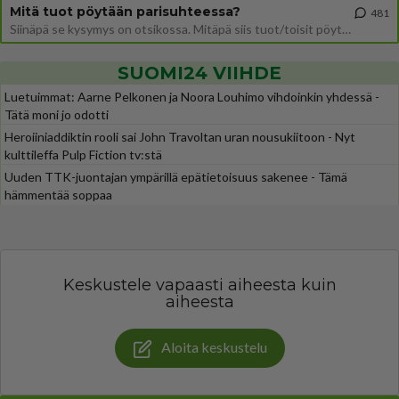
Mitä tuot pöytään parisuhteessa?
481
Siinäpä se kysymys on otsikossa. Mitäpä siis tuot/toisit pöytään parisuhteessa? Oletko mies vai nainen? Koetko sen mitä
SUOMI24 VIIHDE
Luetuimmat: Aarne Pelkonen ja Noora Louhimo vihdoinkin yhdessä -
Tätä moni jo odotti
Heroiiniaddiktin rooli sai John Travoltan uran nousukiitoon - Nyt
kulttileffa Pulp Fiction tv:stä
Uuden TTK-juontajan ympärillä epätietoisuus sakenee - Tämä
hämmentää soppaa
Keskustele vapaasti aiheesta kuin
aiheesta
Aloita keskustelu