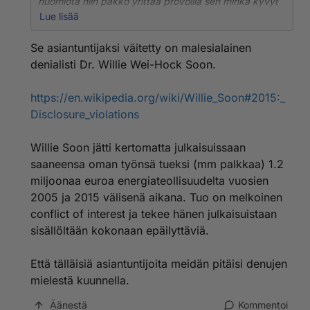
huomiota niin pakko yrittää provoilla sen minkä kyvyt
antavat periksi. Onhan tuo toki sikäli valaisevaa että
Lue lisää
nyt tiedetään, mitä denut tarkoittavat asiantuntijoilla.
Se asiantuntijaksi väitetty on malesialainen
denialisti Dr. Willie Wei-Hock Soon.
https://en.wikipedia.org/wiki/Willie_Soon#2015:_
Disclosure_violations
Willie Soon jätti kertomatta julkaisuissaan
saaneensa oman työnsä tueksi (mm palkkaa) 1.2
miljoonaa euroa energiateollisuudelta vuosien
2005 ja 2015 välisenä aikana. Tuo on melkoinen
conflict of interest ja tekee hänen julkaisuistaan
sisällöltään kokonaan epäilyttäviä.
Että tälläisiä asiantuntijoita meidän pitäisi denujen
mielestä kuunnella.
Äänestä
Kommentoi