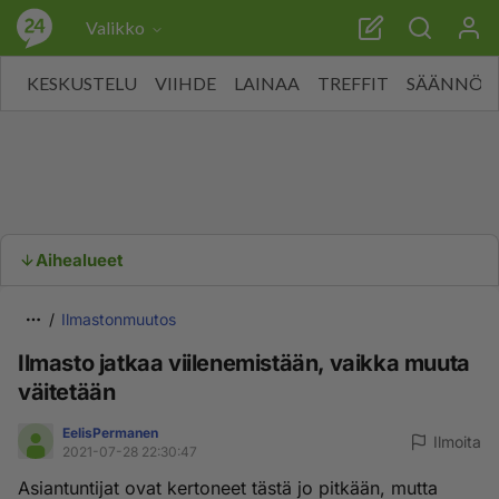
Valikko
KESKUSTELU
VIIHDE
LAINAA
TREFFIT
SÄÄNNÖT
Aihealueet
Ilmastonmuutos
Ilmasto jatkaa viilenemistään, vaikka muuta
väitetään
EelisPermanen
Ilmoita
2021-07-28 22:30:47
Asiantuntijat ovat kertoneet tästä jo pitkään, mutta