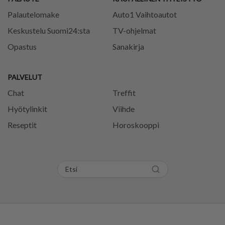
Palautelomake
Auto1 Vaihtoautot
Keskustelu Suomi24:sta
TV-ohjelmat
Opastus
Sanakirja
PALVELUT
Chat
Treffit
Hyötylinkit
Viihde
Reseptit
Horoskooppi