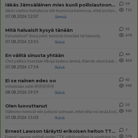
59
Iäkäs Jämsäläinen mies kuoli poliisiautoon matkalla Jyväskylän putkaan
712
Iäkäs vanhus humalassa niin huonossa kunnossa, ettei pystynyt huolehtimaan itsestään niin ainoa apu sillä hetkellä oli
07.08.2026 12:07
Jämsä
55
Mitä haluaisit kysyä tänään
670
Kaivatultasi? Anna jokin tunniste itsestäni tai hänestä.
07.08.2026 13:15
Ikävä
44
En välitä sinusta yhtään
626
Olet pelkkä itsestään liikoja luuleva ämmä. Kierrän sinut kaukaa nyt ja aina. Olit mulle pelkkä lelu vaan.
07.08.2026 17:14
Ikävä
62
Ei se nainen edes oo
593
mitenkään nätti 🤣🤣🤣🤣🤣
08.08.2026 19:19
Ikävä
33
Olen luovuttanut
593
Välimme menivät niin pahasti solmuun, ettei niitä voi enää korjata. On aika jatkaa elämässä eteenpäin. Toivon sulle kaik
07.08.2026 15:03
Ikävä
7
Ernest Lawson täräytti erikoisen heiton TTK-lehdistötilaisuudessa: " Onko tässä tarkoituksena...?"
576
Ernest Lawson esitteli uudet TTK-tähtioppilaat ja opettajat torstaina 6.8. lehdistölle. Tulevalla kaudella on yksi hausk