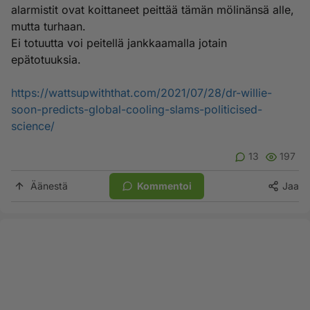
alarmistit ovat koittaneet peittää tämän mölinänsä alle,
mutta turhaan.
Ei totuutta voi peitellä jankkaamalla jotain
epätotuuksia.
https://wattsupwiththat.com/2021/07/28/dr-willie-
soon-predicts-global-cooling-slams-politicised-
science/
13
197
Äänestä
Kommentoi
Jaa