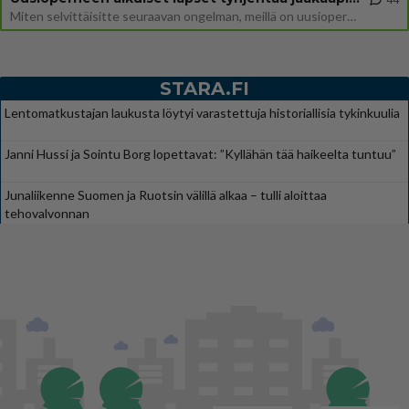
Miten selvittäisitte seuraavan ongelman, meillä on uusioperhe, minulla teini-ikäiset lapset ja puolisolla aikuiset, jotk
STARA.FI
Lentomatkustajan laukusta löytyi varastettuja historiallisia tykinkuulia
Janni Hussi ja Sointu Borg lopettavat: ”Kyllähän tää haikeelta tuntuu”
Junaliikenne Suomen ja Ruotsin välillä alkaa – tulli aloittaa
tehovalvonnan