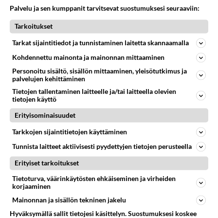
Palvelu ja sen kumppanit tarvitsevat suostumuksesi seuraaviin:
325
Martinan bisneksillä ei mene hyvin
Tarkoitukset
1544
https://www.iltalehti.fi/viihdeuutiset/a/c46da6ab-340f-4790-aaa7-0865eed2336 Yrityksen konkurssihakemus on tullut kärä
05.08.2026 05:51
Kotimaiset julkkisjuorut
Tarkat sijaintitiedot ja tunnistaminen laitetta skannaamalla
Kohdennettu mainonta ja mainonnan mittaaminen
31
Tiesitkö? Martina Aitolehden isäpuoli on tämä suosittu laulaja
1259
Martina Aitolehti on seurattu julkisuuden henkilö. Lähipiiriin mahtuu muitakin tunnettuja henkilöitä. Tiesitkö, että Ma
Personoitu sisältö, sisällön mittaaminen, yleisötutkimus ja
palvelujen kehittäminen
05.08.2026 07:23
Kotimaiset julkkisjuorut
Tietojen tallentaminen laitteelle ja/tai laitteella olevien
482
tietojen käyttö
Jos SDP ei voita reilusti, persut kumoavat demokratian Suomesta
1102
Näin tekisi ainakin Rydman seuratessaan idolinsa Trumpin mallia https://www.is.fi/politiikka/art-2000012187244.html
Erityisominaisuudet
06.08.2026 09:02
Maailman menoa
Tarkkojen sijaintitietojen käyttäminen
63
Mitä töitä kaivattusi on tehnyt?
Tunnista laitteet aktiivisesti pyydettyjen tietojen perusteella
965
😅
05.08.2026 13:25
Ikävä
Erityiset tarkoitukset
Tietoturva, väärinkäytösten ehkäiseminen ja virheiden
73
Voiko meidän välit
korjaaminen
952
Koskaan parantua tästä?
05.08.2026 05:34
Ikävä
Mainonnan ja sisällön tekninen jakelu
Hyväksymällä sallit tietojesi käsittelyn. Suostumuksesi koskee