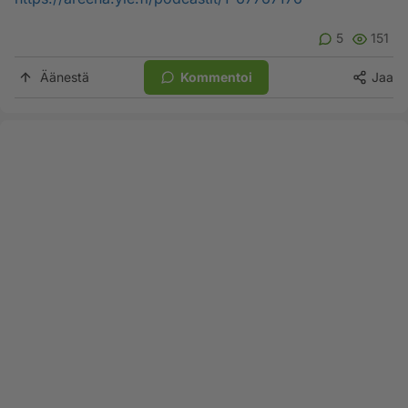
5
151
Äänestä
Kommentoi
Jaa