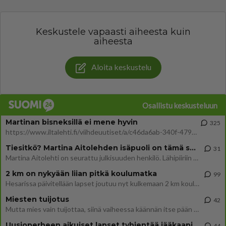
Keskustele vapaasti aiheesta kuin
aiheesta
Aloita keskustelu
Osallistu keskusteluun
Martinan bisneksillä ei mene hyvin
325
https://www.iltalehti.fi/viihdeuutiset/a/c46da6ab-340f-4790-aaa7-0865eed2336 Yrityksen konkurssihakemus on tullut kärä
Tiesitkö? Martina Aitolehden isäpuoli on tämä suosittu laulaja
31
Martina Aitolehti on seurattu julkisuuden henkilö. Lähipiiriin mahtuu muitakin tunnettuja henkilöitä. Tiesitkö, että Ma
2 km on nykyään liian pitkä koulumatka
99
Hesarissa päivitellään lapset joutuu nyt kulkemaan 2 km kouluun jösses. Ruostefillarilla tuo matka menee vaikka miten äk
Miesten tuijotus
42
Mutta mies vain tuijottaa, siinä vaiheessa käännän itse pään pois. Mikä juttu? Yleensä jos joku tuijottaa tai katsoo, hä
Uusioperheen aikuiset lapset tyhjentää jääkaapin käydessään
44