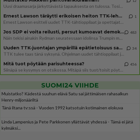
Muistatko Mikkelin panttivankidraaman?
12
Uusi draamasarja järkyttävästä tapauksesta on tulossa. Tositapahtumiin perustuva sarja ammentaa vuoden 1986 Mikkelin pan
Ernest Lawson täräytti erikoisen heiton TTK-lehdistötilaisuudessa: " Onko tässä tarkoituksena...?"
1
Ernest Lawson esitteli uudet TTK-tähtioppilaat ja opettajat torstaina 6.8. lehdistölle. Tulevalla kaudella on yksi hausk
Jos SDP ei voita reilusti, persut kumoavat demokratian Suomesta
483
Näin tekisi ainakin Rydman seuratessaan idolinsa Trumpin mallia https://www.is.fi/politiikka/art-2000012187244.html
Uuden TTK-juontajan ympärillä epätietoisuus sakenee - Nyt MTV hämmentää soppaa
34
TTK tulee taas tänä syksynä. Ohjelman uudet tähtioppilaat julkistetaan torstaina 6. elokuuta klo 14 alkavassa lehdistö
Mitä tuot pöytään parisuhteessa?
456
Siinäpä se kysymys on otsikossa. Mitäpä siis tuot/toisit pöytään parisuhteessa? Oletko mies vai nainen? Koetko sen mitä
SUOMI24 VIIHDE
Muistatko? Kädestä suuhun elävä Satu sai jättimäisen rahasalkun
Henry-miljonääriltä
Tänä iltana tv:ssä - Vuoden 1992 katsotuin kotimainen elokuva
Linda Lampenius ja Pete Parkkonen yllättävät yhdessä - Tämä ei jätä
kylmäksi...