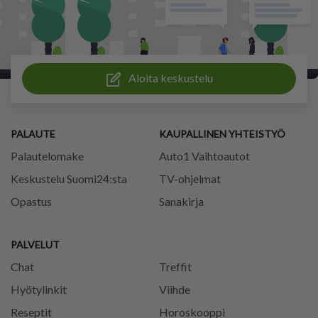
Aloita keskustelu
PALAUTE
KAUPALLINEN YHTEISTYÖ
Palautelomake
Auto1 Vaihtoautot
Keskustelu Suomi24:sta
TV-ohjelmat
Opastus
Sanakirja
PALVELUT
Chat
Treffit
Hyötylinkit
Viihde
Reseptit
Horoskooppi