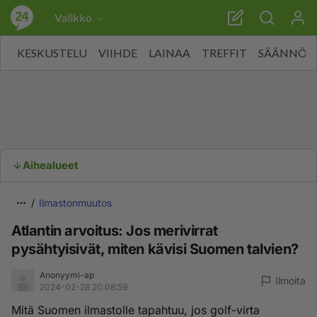
Valikko
KESKUSTELU
VIIHDE
LAINAA
TREFFIT
SÄÄNNÖT
Aihealueet
Ilmastonmuutos
Atlantin arvoitus: Jos merivirrat
pysähtyisivät, miten kävisi Suomen talvien?
Anonyymi-ap
Ilmoita
2024-02-28 20:08:59
Mitä Suomen ilmastolle tapahtuu, jos golf-virta