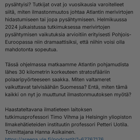
pysähtyisi? Tutkijat ovat jo vuosikausia varoitelleet
siitä, miten ilmastonmuutos johtaa Atlantin merivirtojen
hidastumiseen tai jopa pysähtymiseen. Helmikuussa
2024 julkaistussa tutkimuksessa merivirtojen
pysähtymisen vaikutuksia arvioitiin erityisesti Pohjois-
Euroopassa niin dramaattisiksi, että niihin voisi olla
mahdotonta sopeutua.
Tässä ohjelmassa matkaamme Atlantin pohjamudista
lähes 30 kilometrin korkeuteen stratosfääriin
polaaripyörteeseen saakka. Miten valtameret
vaikuttavat talvisäähän Suomessa? Entä, miten tämä
kaikki on nyt jo muuttunut ilmastonmuutoksen myötä?
Haastateltavana ilmatieteen laitoksen
tutkimusprofessori Timo Vihma ja Helsingin yliopiston
Ilmakehätieteiden instituutin professori Petteri Uotila.
Toimittajana Hanna Asikainen.
https://areena.yle.fi/podcastit/1-67767176