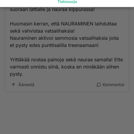
Tietosuoja
menee vatsa kipeäksi, mutta voin myös tippua
suoraan lattialle ja nauraa kippurassa!
Huomasin kerran, että NAURAMINEN laihduttaa
sekä vahvistaa vatsalihaksia!
Nauraminen aktivoi semmosia vatsalihaksia joita
et pysty edes punttisalilla treenaamaan!
Yrittäkää nostaa painoja sekä nauraa samalla! Ette
varmasti onnistu siinä, koska en minäkään siihen
pysty.
Äänestä
Kommentoi