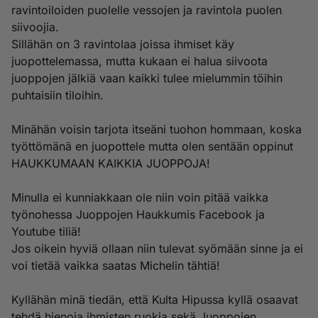
ravintoiloiden puolelle vessojen ja ravintola puolen
siivoojia.
Sillähän on 3 ravintolaa joissa ihmiset käy
juopottelemassa, mutta kukaan ei halua siivoota
juoppojen jälkiä vaan kaikki tulee mielummin töihin
puhtaisiin tiloihin.
Minähän voisin tarjota itseäni tuohon hommaan, koska
työttömänä en juopottele mutta olen sentään oppinut
HAUKKUMAAN KAIKKIA JUOPPOJA!
Minulla ei kunniakkaan ole niin voin pitää vaikka
työnohessa Juoppojen Haukkumis Facebook ja
Youtube tiliä!
Jos oikein hyviä ollaan niin tulevat syömään sinne ja ei
voi tietää vaikka saatas Michelin tähtiä!
Kyllähän minä tiedän, että Kulta Hipussa kyllä osaavat
tehdä hienoja ihmisten ruokia sekä Juoppojen