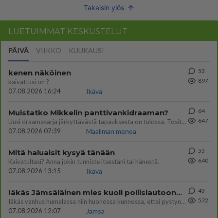
Takaisin ylös
LUETUIMMAT KESKUSTELUT
PÄIVÄ
VIIKKO
KUUKAUSI
53
kenen näköinen
897
kaivattusi on ?
07.08.2026 16:24
Ikävä
64
Muistatko Mikkelin panttivankidraaman?
647
Uusi draamasarja järkyttävästä tapauksesta on tulossa. Tositapahtumiin perustuva sarja ammentaa vuoden 1986 Mikkelin pan
07.08.2026 07:39
Maailman menoa
55
Mitä haluaisit kysyä tänään
640
Kaivatultasi? Anna jokin tunniste itsestäni tai hänestä.
07.08.2026 13:15
Ikävä
43
Iäkäs Jämsäläinen mies kuoli poliisiautoon matkalla Jyväskylän putkaan
572
Iäkäs vanhus humalassa niin huonossa kunnossa, ettei pystynyt huolehtimaan itsestään niin ainoa apu sillä hetkellä oli
07.08.2026 12:07
Jämsä