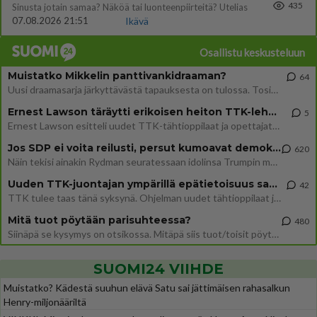
435
Sinusta jotain samaa? Näköä tai luonteenpiirteitä? Utelias
07.08.2026 21:51
Ikävä
Osallistu keskusteluun
Muistatko Mikkelin panttivankidraaman?
64
Uusi draamasarja järkyttävästä tapauksesta on tulossa. Tositapahtumiin perustuva sarja ammentaa vuoden 1986 Mikkelin pan
Ernest Lawson täräytti erikoisen heiton TTK-lehdistötilaisuudessa: " Onko tässä tarkoituksena...?"
5
Ernest Lawson esitteli uudet TTK-tähtioppilaat ja opettajat torstaina 6.8. lehdistölle. Tulevalla kaudella on yksi hausk
Jos SDP ei voita reilusti, persut kumoavat demokratian Suomesta
620
Näin tekisi ainakin Rydman seuratessaan idolinsa Trumpin mallia https://www.is.fi/politiikka/art-2000012187244.html
Uuden TTK-juontajan ympärillä epätietoisuus sakenee - Nyt MTV hämmentää soppaa
42
TTK tulee taas tänä syksynä. Ohjelman uudet tähtioppilaat julkistetaan torstaina 6. elokuuta klo 14 alkavassa lehdistö
Mitä tuot pöytään parisuhteessa?
480
Siinäpä se kysymys on otsikossa. Mitäpä siis tuot/toisit pöytään parisuhteessa? Oletko mies vai nainen? Koetko sen mitä
SUOMI24 VIIHDE
Muistatko? Kädestä suuhun elävä Satu sai jättimäisen rahasalkun
Henry-miljonääriltä