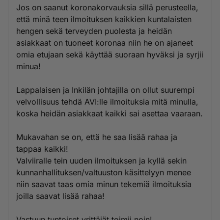
Jos on saanut koronakorvauksia sillä perusteella,
että minä teen ilmoituksen kaikkien kuntalaisten
hengen sekä terveyden puolesta ja heidän
asiakkaat on tuoneet koronaa niin he on ajaneet
omia etujaan sekä käyttää suoraan hyväksi ja syrjii
minua!
Lappalaisen ja Inkilän johtajilla on ollut suurempi
velvollisuus tehdä AVI:lle ilmoituksia mitä minulla,
koska heidän asiakkaat kaikki sai asettaa vaaraan.
Mukavahan se on, että he saa lisää rahaa ja
tappaa kaikki!
Valviiralle tein uuden ilmoituksen ja kyllä sekin
kunnanhallituksen/valtuuston käsittelyyn menee
niin saavat taas omia minun tekemiä ilmoituksia
joilla saavat lisää rahaa!
Vastuun tuntoiset yrittäjät toimii noin!