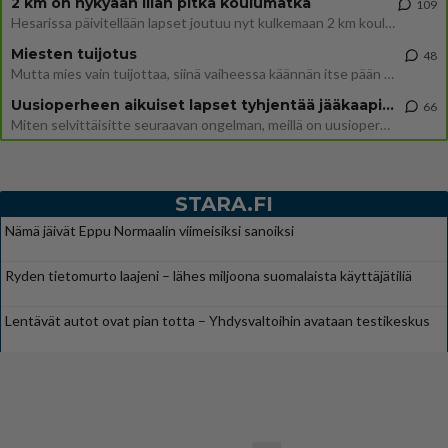
2 km on nykyään liian pitkä koulumatka
109
Hesarissa päivitellään lapset joutuu nyt kulkemaan 2 km kouluun jösses. Ruostefillarilla tuo matka menee vaikka miten äk
Miesten tuijotus
48
Mutta mies vain tuijottaa, siinä vaiheessa käännän itse pään pois. Mikä juttu? Yleensä jos joku tuijottaa tai katsoo, hä
Uusioperheen aikuiset lapset tyhjentää jääkaapin käydessään
66
Miten selvittäisitte seuraavan ongelman, meillä on uusioperhe, minulla teini-ikäiset lapset ja puolisolla aikuiset, jotk
STARA.FI
Nämä jäivät Eppu Normaalin viimeisiksi sanoiksi
Ryden tietomurto laajeni – lähes miljoona suomalaista käyttäjätiliä
Lentävät autot ovat pian totta – Yhdysvaltoihin avataan testikeskus