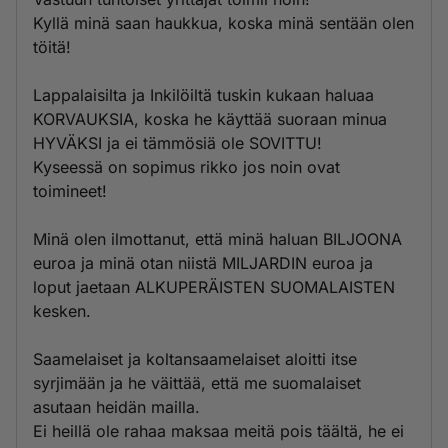
Kyllä minä saan haukkua, koska minä sentään olen
töitä!
Lappalaisilta ja Inkilöiltä tuskin kukaan haluaa
KORVAUKSIA, koska he käyttää suoraan minua
HYVÄKSI ja ei tämmösiä ole SOVITTU!
Kyseessä on sopimus rikko jos noin ovat
toimineet!
Minä olen ilmottanut, että minä haluan BILJOONA
euroa ja minä otan niistä MILJARDIN euroa ja
loput jaetaan ALKUPERÄISTEN SUOMALAISTEN
kesken.
Saamelaiset ja koltansaamelaiset aloitti itse
syrjimään ja he väittää, että me suomalaiset
asutaan heidän mailla.
Ei heillä ole rahaa maksaa meitä pois täältä, he ei