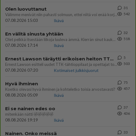
31
Olen luovuttanut
542
Välimme menivät niin pahasti solmuun, ettei niitä voi enää korjata. On aika jatkaa elämässä eteenpäin. Toivon sulle kaik
07.08.2026 15:03
Ikävä
32
En välitä sinusta yhtään
518
Olet pelkkä itsestään liikoja luuleva ämmä. Kierrän sinut kaukaa nyt ja aina. Olit mulle pelkkä lelu vaan.
07.08.2026 17:14
Ikävä
5
Ernest Lawson täräytti erikoisen heiton TTK-lehdistötilaisuudessa: " Onko tässä tarkoituksena...?"
503
Ernest Lawson esitteli uudet TTK-tähtioppilaat ja opettajat torstaina 6.8. lehdistölle. Tulevalla kaudella on yksi hausk
07.08.2026 07:20
Kotimaiset julkkisjuorut
75
Hyvä ihminen
457
Koetko olevasi hyvä ihminen ja kohteletko toisia arvostavasti?
08.08.2026 05:09
Ikävä
37
Ei se nainen edes oo
436
mitenkään nätti 🤣🤣🤣🤣🤣
08.08.2026 19:19
Ikävä
33
Nainen. Onko meissä