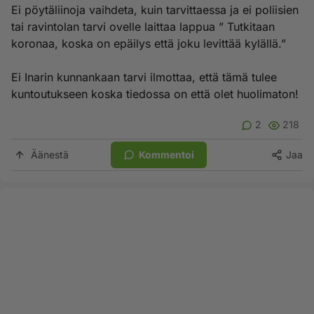
Ei pöytäliinoja vaihdeta, kuin tarvittaessa ja ei poliisien
tai ravintolan tarvi ovelle laittaa lappua ” Tutkitaan
koronaa, koska on epäilys että joku levittää kylällä.”
Ei Inarin kunnankaan tarvi ilmottaa, että tämä tulee
kuntoutukseen koska tiedossa on että olet huolimaton!
2
218
Äänestä
Kommentoi
Jaa