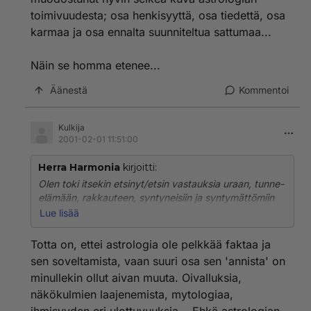
toimivuudesta; osa henkisyyttä, osa tiedettä, osa
karmaa ja osa ennalta suunniteltua sattumaa...
Näin se homma etenee...
Äänestä
Kommentoi
Kulkija
2001-02-01 11:51:00
Herra Harmonia
kirjoitti:
Olen toki itsekin etsinyt/etsin vastauksia uraan, tunne-
elämään, rakkauteen, syntyneisiin ja syntymättömiin
lapsiin, mutta mitä enemmän astrologiaa tutkii, sitä
Lue lisää
enemmän alkaa kiinnostaa, mistä tämä tieto tulee.
Mihin se oikeasti perustuu? Sitä tarkoitin ajatuksella,
Totta on, ettei astrologia ole pelkkää faktaa ja
että astrologia kahmaisee mukaansa ja ikään kuin
sen soveltamista, vaan suuri osa sen 'annista' on
pakottaa tarkastelemaan asioita lopulta hyvin laajasta
minullekin ollut aivan muuta. Oivalluksia,
perspektiivistä. Ainakin minulle on muodostunut hyvin
näkökulmien laajenemista, mytologiaa,
selkeä kuva astrologian toimivuudesta; osa
henkisyyttä, osa tiedettä, osa karmaa ja osa ennalta