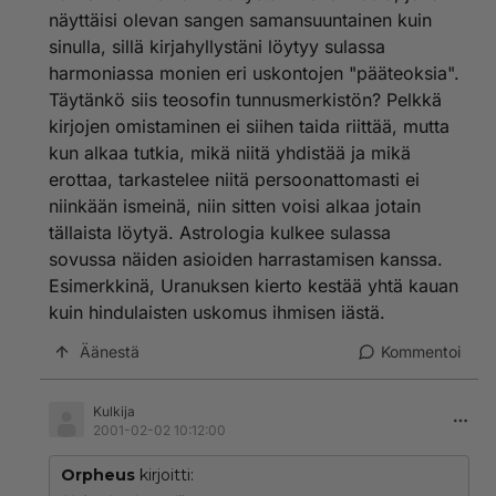
pohjimmiltaan? Olikos se Galilei vai Kopernikus (hih)
näyttäisi olevan sangen samansuuntainen kuin
joka sanoi jotain siihen suuntaan, että "antakaa minulle
sinulla, sillä kirjahyllystäni löytyy sulassa
yksi kiinteä ja liikkumaton piste niin vipuan
harmoniassa monien eri uskontojen "pääteoksia".
maailmankaikkeuden paikoiltaan"...
Täytänkö siis teosofin tunnusmerkistön? Pelkkä
kirjojen omistaminen ei siihen taida riittää, mutta
En minäkään ymmärrä, miksi ihmisen
astrologiakiinnostuksen pitäisi herättää
kun alkaa tutkia, mikä niitä yhdistää ja mikä
torjuntareaktioita tai 'huuhaa'-puheita, ja miksi
erottaa, tarkastelee niitä persoonattomasti ei
astrologian epäilijät ovat usein heti kättelyssä
niinkään ismeinä, niin sitten voisi alkaa jotain
tivaamassa faktoja ja 'todisteita'. Keneltä se on pois,
tällaista löytyä. Astrologia kulkee sulassa
jos joku viehättyy aiheesta ja paneutuu siihen
sovussa näiden asioiden harrastamisen kanssa.
antaumuksella, ja vieläpä kokee saavansa siitä paljon
henkistä ravintoa ja ajattelemisen aihetta, uusia
Esimerkkinä, Uranuksen kierto kestää yhtä kauan
ulottuvuuksia elämismaailmaansa, itsensä ja muiden
kuin hindulaisten uskomus ihmisen iästä.
ihmisten ymmärtämiseen? Aivan sama juttuhan se on
minkä tahansa muunkin uskoon ja ei välttämättä
Äänestä
Kommentoi
suoraan todistettavissaolevaan perustuvan asian
kanssa (ja kun sitä tarkemmin ajattelee, niitä asioita on
Kulkija
todella paljon elämässämme).
2001-02-02 10:12:00
Itselläni on kotona Maria-ikoni, vaikka en koekaan
Orpheus
kirjoitti:
olevani ainakaan mitenkään erityisen tunnustuksellinen