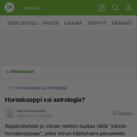
Valikko
KESKUSTELU
VIIHDE
LAINAA
TREFFIT
SÄÄNNÖT
Aihealueet
Horoskoopit ja astrologia
Horoskooppi vai astrologia?
Herra Harmonia
Ilmoita
2001-01-31 13:57:00
Iltapäivälehdet ja miksei nettikin tuuttaa näitä "päivän
horoskooppeja", jotka minun käsitykseni perusteella