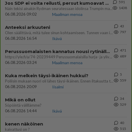
591
Jos SDP ei voita reilusti, persut kumoavat demokratian Suomesta
1438
Näin tekisi ainakin Rydman seuratessaan idolinsa Trumpin mallia https://www.is.fi/politiikka/art-2000012187244.html
06.08.2026 09:02
Maailman menoa
43
Anteeksi arkuuteni
797
Olen säälittävä, mitä tulee sinun kohtaamiseen. Tunnen vaan itseni todella epävarmaksi sun kanssa. Jos minun olisi pitän
06.08.2026 16:54
Ikävä
471
Perussuomalaisten kannatus nousi rytinällä Ylen tänään julkaisemassa tuoreimmassa gallup-kyselyssä.
689
https://yle.fi/a/74-20239449 Perussuomalaisilla hurja- ja ylivoimaisesti suurin nousu tässä uudessa Ylen gallupissa. Kyl
06.08.2026 03:24
Maailman menoa
5
Kuka melkein täysi-ikäinen hukkui?
559
Poliisin mukaan nuori oli lähes täysi-ikäinen. Ennen iltakuutta tulleen ilmoituksen mukaan ihminen oli joutunut mahdoll
06.08.2026 20:09
Iisalmi
34
Mikä on ollut
529
Söpöintä välillämme?
06.08.2026 14:44
Ikävä
40
kenen näköinen
515
kaivattusi on ?