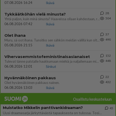
07.08.2026 16:24
Ikävä
28
Tykkäätköhän vielä minusta?
504
Yhtä paljon, kuin minä sinusta? Haaveissa ollaan kahdestaan, rauhassa ja lähennytään fyysisesti ja tutustutaan syvemmin
06.08.2026 07:42
Ikävä
37
Olet ihana
490
Muru, sä oot ihana. Tunsitko sen sähkön meidän välillä kun oltiin ihan låhekkäin? 👩‍❤️‍👩❤️😼😘
05.08.2026 21:15
Ikävä
152
Vihervasemmistofeministinaisasianaiset
448
Tulevat tänne palstalle haukkumaan miehiä ja naljailemaan miehelle, kehuvat olevansa heitä parempia. Itse asuvat MIEHE
06.08.2026 12:01
Sinkut
22
Hyvännäköinen pakkaus
432
Olet hyvännäköinen pakkaus nainen.
06.08.2026 13:03
Ikävä
Osallistu keskusteluun
Muistatko Mikkelin panttivankidraaman?
45
Uusi draamasarja järkyttävästä tapauksesta on tulossa. Tositapahtumiin perustuva sarja ammentaa vuoden 1986 Mikkelin pan