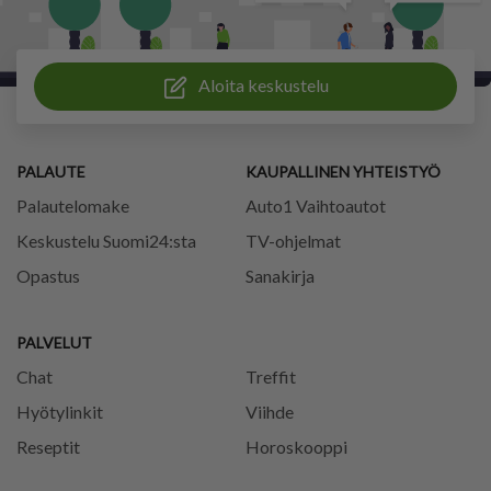
Aloita keskustelu
PALAUTE
KAUPALLINEN YHTEISTYÖ
Palautelomake
Auto1 Vaihtoautot
Keskustelu Suomi24:sta
TV-ohjelmat
Opastus
Sanakirja
PALVELUT
Chat
Treffit
Hyötylinkit
Viihde
Reseptit
Horoskooppi