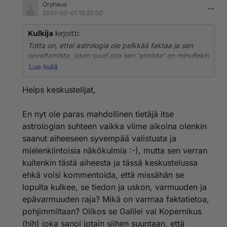
Orpheus
2001-02-01 13:20:00
Kulkija
kirjoitti:
Totta on, ettei astrologia ole pelkkää faktaa ja sen
soveltamista, vaan suuri osa sen 'annista' on minullekin
ollut aivan muuta. Oivalluksia, näkökulmien
Lue lisää
laajenemista, mytologiaa, ihmisyyden eri
ulottuvuuksia... Ehkä astrologian 'vastustajat' ja
Heips keskustelijat,
epäilijät ovat sitten sellaisia ihmisiä, joiden pitää pystyä
faktatiedoin perustelemaan kaikki asiat itselleen ja
En nyt ole paras mahdollinen tietäjä itse
muille. Ehkä he eivät uskalla 'heittäytyä' ja
astrologian suhteen vaikka viime aikoina olenkin
ennakkoluulottomasti tutkia ja kiinnostua. Kukapa
tietää. :-) Jossainhan on joku sanonut, ettei kaikkien
saanut aiheeseen syvempää valistusta ja
tarvitse toki olla astrologiasta kiinnostuneita, mutta ne
mielenkiintoisia näkökulmia :-), mutta sen verran
jotka eivät siihen tutustu, eivät tiedä mitä menettävät.
kuitenkin tästä aiheesta ja tässä keskustelussa
ehkä voisi kommentoida, että missähän se
Heh, kuulosti tutulta tuo pätkä:
lopulta kulkee, se tiedon ja uskon, varmuuden ja
"Yhtäkkiä olen huomannut tutkivani eri uskontoja,
jälleensyntymistä, sielupareja, uskomuksia
epävarmuuden raja? Mikä on varmaa faktatietoa,
planeettojen historiasta jne." Niinpä, kaikki liittyy
pohjimmiltaan? Olikos se Galilei vai Kopernikus
kaikkeen ja astrokin voi viedä myös muille,
(hih) joka sanoi jotain siihen suuntaan, että