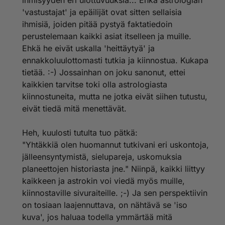
ihmisyyden eri ulottuvuuksia... Ehkä astrologian
suunniteltua sattumaa...
'vastustajat' ja epäilijät ovat sitten sellaisia
ihmisiä, joiden pitää pystyä faktatiedoin
Näin se homma etenee...
perustelemaan kaikki asiat itselleen ja muille.
Ehkä he eivät uskalla 'heittäytyä' ja
ennakkoluulottomasti tutkia ja kiinnostua. Kukapa
tietää. :-) Jossainhan on joku sanonut, ettei
kaikkien tarvitse toki olla astrologiasta
kiinnostuneita, mutta ne jotka eivät siihen tutustu,
eivät tiedä mitä menettävät.
Heh, kuulosti tutulta tuo pätkä:
"Yhtäkkiä olen huomannut tutkivani eri uskontoja,
jälleensyntymistä, sielupareja, uskomuksia
planeettojen historiasta jne." Niinpä, kaikki liittyy
kaikkeen ja astrokin voi viedä myös muille,
kiinnostaville sivuraiteille. ;-) Ja sen perspektiivin
on tosiaan laajennuttava, on nähtävä se 'iso
kuva', jos haluaa todella ymmärtää mitä