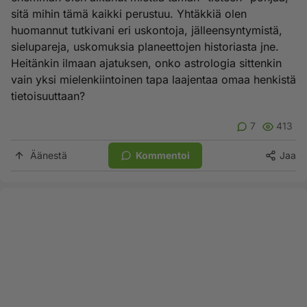
sitä mihin tämä kaikki perustuu. Yhtäkkiä olen
huomannut tutkivani eri uskontoja, jälleensyntymistä,
sielupareja, uskomuksia planeettojen historiasta jne.
Heitänkin ilmaan ajatuksen, onko astrologia sittenkin
vain yksi mielenkiintoinen tapa laajentaa omaa henkistä
tietoisuuttaan?
7
413
Äänestä
Kommentoi
Jaa