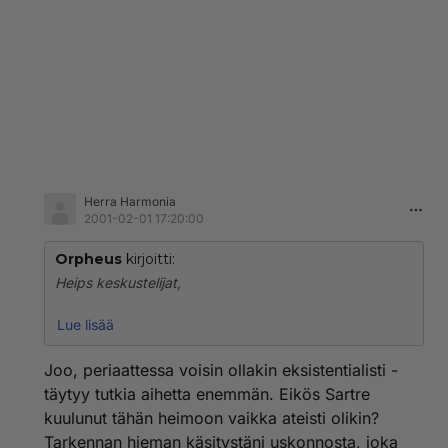
Herra Harmonia
2001-02-01 17:20:00
Orpheus
kirjoitti:
Heips keskustelijat,
En nyt ole paras mahdollinen tietäjä itse astrologian
Lue lisää
suhteen vaikka viime aikoina olenkin saanut aiheeseen
syvempää valistusta ja mielenkiintoisia näkökulmia :-),
Joo, periaattessa voisin ollakin eksistentialisti -
mutta sen verran kuitenkin tästä aiheesta ja tässä
täytyy tutkia aihetta enemmän. Eikös Sartre
keskustelussa ehkä voisi kommentoida, että missähän
kuulunut tähän heimoon vaikka ateisti olikin?
se lopulta kulkee, se tiedon ja uskon, varmuuden ja
Tarkennan hieman käsitystäni uskonnosta, joka
epävarmuuden raja? Mikä on varmaa faktatietoa,