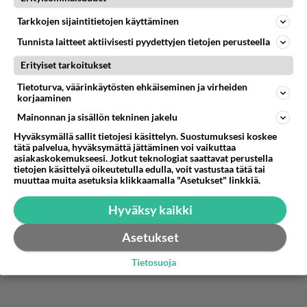
juuri mitään yhtymäkohtia. Eipä niissäkään
Tarkkojen sijaintitietojen käyttäminen
mitään pahaa sinänsä ole, onhan maailmassa
suurempiakin vääryyksiä kuin viihde :-D Ja
Tunnista laitteet aktiivisesti pyydettyjen tietojen perusteella
saahan kirkossakin käydä, vaikkei 'tietäisi'
Erityiset tarkoitukset
teologiasta tuon taivaallista. Minusta tähän
Tietoturva, väärinkäytösten ehkäiseminen ja virheiden
asiaan, niinkuin moneen muuhunkin, sopii hieman
korjaaminen
sovellettuna vallan hyvin Picasson lausahdus:
Mainonnan ja sisällön tekninen jakelu
Hyväksymällä sallit tietojesi käsittelyn. Suostumuksesi koskee
"Taide on valhetta, joka auttaa meitä oivaltamaan
tätä palvelua, hyväksymättä jättäminen voi vaikuttaa
totuuden"
asiakaskokemukseesi. Jotkut teknologiat saattavat perustella
tietojen käsittelyä oikeutetulla edulla, voit vastustaa tätä tai
Äänestä
Kommentoi
muuttaa muita asetuksia klikkaamalla "Asetukset" linkkiä.
Hyväksy kaikki
Asetukset
Tietosuoja