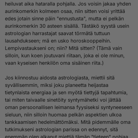
heiluvat aika hataralla pohjalla. Jos voisin jakaa yhden
aurinkomerkin kolmeen osaa, niin sitten voisi yrittää
edes jotain sinne päin "ennustusta", mutta ei pelkän
aurinkomerkin 30 asteen sisällä. Tästäkö syystä usein
astrologian harrastajat saavat törmätä tuttuun
lausahdukseen; mä en usko horoskooppeihin.
Lempivastaukseni on; niin? Mitä sitten? (Tämä vain
silloin, kun koen joutuvani riitaan, joka ei ole minun,
vaan kyseisen henkilön oma sisäinen riita.)
Jos kiinnostuu aidosta astrologiasta, miettii sitä
syvällisemmin, miksi joku planeetta heijastaa
tietynlaista energiaa ja sen myötä tiettyjä tapahtumia,
tai miten taivaalle sinetöity syntymähetki voi jättää
oman persoonallisen leimansa fyysiseksi syntyneeseen
sieluun, niin silloin huomaa pelkän aspektien ulkoa
tankkaamisen hedelmättömäksi. Mitä pidemmälle oma
tutkimukseni astrologian parissa on edennyt, sitä
enemmän olen alkanut miettiä tämän "tieteen" pohjaa,