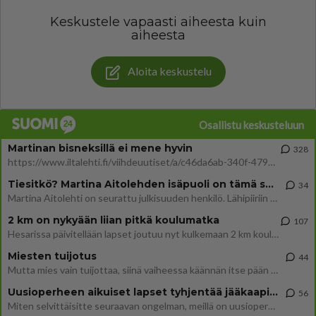
Keskustele vapaasti aiheesta kuin
aiheesta
Aloita keskustelu
Osallistu keskusteluun
Martinan bisneksillä ei mene hyvin
328
https://www.iltalehti.fi/viihdeuutiset/a/c46da6ab-340f-4790-aaa7-0865eed2336 Yrityksen konkurssihakemus on tullut kärä
Tiesitkö? Martina Aitolehden isäpuoli on tämä suosittu laulaja
34
Martina Aitolehti on seurattu julkisuuden henkilö. Lähipiiriin mahtuu muitakin tunnettuja henkilöitä. Tiesitkö, että Ma
2 km on nykyään liian pitkä koulumatka
107
Hesarissa päivitellään lapset joutuu nyt kulkemaan 2 km kouluun jösses. Ruostefillarilla tuo matka menee vaikka miten äk
Miesten tuijotus
44
Mutta mies vain tuijottaa, siinä vaiheessa käännän itse pään pois. Mikä juttu? Yleensä jos joku tuijottaa tai katsoo, hä
Uusioperheen aikuiset lapset tyhjentää jääkaapin käydessään
56
Miten selvittäisitte seuraavan ongelman, meillä on uusioperhe, minulla teini-ikäiset lapset ja puolisolla aikuiset, jotk