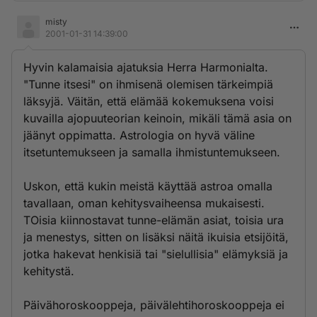
misty
2001-01-31 14:39:00
Hyvin kalamaisia ajatuksia Herra Harmonialta.
"Tunne itsesi" on ihmisenä olemisen tärkeimpiä
läksyjä. Väitän, että elämää kokemuksena voisi
kuvailla ajopuuteorian keinoin, mikäli tämä asia on
jäänyt oppimatta. Astrologia on hyvä väline
itsetuntemukseen ja samalla ihmistuntemukseen.
Uskon, että kukin meistä käyttää astroa omalla
tavallaan, oman kehitysvaiheensa mukaisesti.
TOisia kiinnostavat tunne-elämän asiat, toisia ura
ja menestys, sitten on lisäksi näitä ikuisia etsijöitä,
jotka hakevat henkisiä tai "sielullisia" elämyksiä ja
kehitystä.
Päivähoroskooppeja, päivälehtihoroskooppeja ei