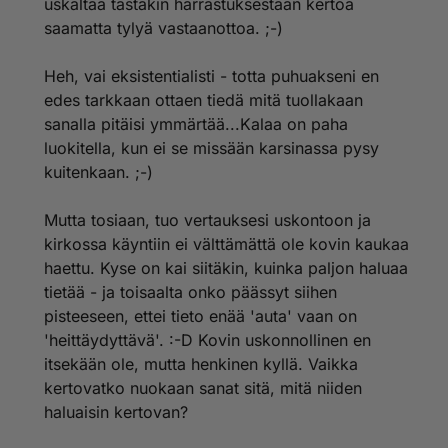
uskaltaa tästäkin harrastuksestaan kertoa
ihmisten ymmärtämiseen? Aivan sama juttuhan se on
saamatta tylyä vastaanottoa. ;-)
minkä tahansa muunkin uskoon ja ei välttämättä
suoraan todistettavissaolevaan perustuvan asian
Heh, vai eksistentialisti - totta puhuakseni en
kanssa (ja kun sitä tarkemmin ajattelee, niitä asioita on
todella paljon elämässämme).
edes tarkkaan ottaen tiedä mitä tuollakaan
sanalla pitäisi ymmärtää...Kalaa on paha
Itselläni on kotona Maria-ikoni, vaikka en koekaan
luokitella, kun ei se missään karsinassa pysy
olevani ainakaan mitenkään erityisen tunnustuksellinen
kuitenkaan. ;-)
uskovainen (kas kun kiinnostavat nuo muutkin kuin
kristinusko :-) En edes osaa sanoa, onko minulla
tippaakaan aitoa uskoa. Mutta jotain se kuitenkin
Mutta tosiaan, tuo vertauksesi uskontoon ja
merkitsee, ja on ollut tärkeä - ehkäpä juuri siksi, että
kirkossa käyntiin ei välttämättä ole kovin kaukaa
se muistuttaa henkisistä arvoista, symbolisoi sitä, että
haettu. Kyse on kai siitäkin, kuinka paljon haluaa
enhän minä oikeastaan tiedä paljon mitään. Ja
tietää - ja toisaalta onko päässyt siihen
ennenkaikkea sitä, että kenties sillä tietämisellä ei ole
pisteeseen, ettei tieto enää 'auta' vaan on
niin väliäkään.
'heittäydyttävä'. :-D Kovin uskonnollinen en
Tuo 'heittäytyminen' oli hyvä sananvalinta, heh,
itsekään ole, mutta henkinen kyllä. Vaikka
kuullostat ihan pesunkestävältä eksistentialistilta ;-)
kertovatko nuokaan sanat sitä, mitä niiden
haluaisin kertovan?
Mitä iltapäivälehtien jne horoskooppeihin tulee, niillä
tuskin tosiaankaan on astrologian kanssa juuri mitään