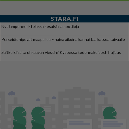
STARA.FI
Nyt lämpenee: Etelässä kesäisiä lämpötiloja
Perseidit hipovat maapalloa – näinä aikoina kannattaa katsoa taivaalle
Saitko Elisalta uhkaavan viestin? Kyseessä todennäköisesti huijaus