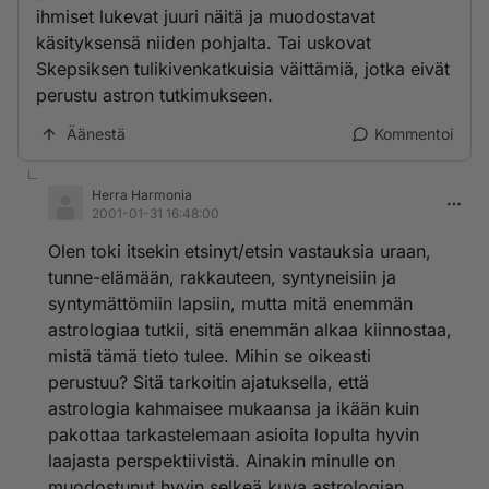
ihmiset lukevat juuri näitä ja muodostavat
käsityksensä niiden pohjalta. Tai uskovat
Skepsiksen tulikivenkatkuisia väittämiä, jotka eivät
perustu astron tutkimukseen.
Äänestä
Kommentoi
Herra Harmonia
2001-01-31 16:48:00
Olen toki itsekin etsinyt/etsin vastauksia uraan,
tunne-elämään, rakkauteen, syntyneisiin ja
syntymättömiin lapsiin, mutta mitä enemmän
astrologiaa tutkii, sitä enemmän alkaa kiinnostaa,
mistä tämä tieto tulee. Mihin se oikeasti
perustuu? Sitä tarkoitin ajatuksella, että
astrologia kahmaisee mukaansa ja ikään kuin
pakottaa tarkastelemaan asioita lopulta hyvin
laajasta perspektiivistä. Ainakin minulle on
muodostunut hyvin selkeä kuva astrologian