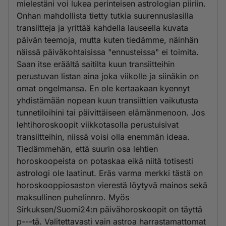
mielestäni voi lukea perinteisen astrologian piiriin.
Onhan mahdollista tietty tutkia suurennuslasilla
transiitteja ja yrittää kahdella lauseella kuvata
päivän teemoja, mutta kuten tiedämme, näinhän
näissä päiväkohtaisissa "ennusteissa" ei toimita.
Saan itse eräältä saitilta kuun transiitteihin
perustuvan listan aina joka viikolle ja siinäkin on
omat ongelmansa. En ole kertaakaan kyennyt
yhdistämään nopean kuun transiittien vaikutusta
tunnetiloihini tai päivittäiseen elämänmenoon. Jos
lehtihoroskoopit viikkotasolla perustuisivat
transiitteihin, niissä voisi olla enemmän ideaa.
Tiedämmehän, että suurin osa lehtien
horoskoopeista on potaskaa eikä niitä totisesti
astrologi ole laatinut. Eräs varma merkki tästä on
horoskooppiosaston vierestä löytyvä mainos sekä
maksullinen puhelinnro. Myös
Sirkuksen/Suomi24:n päivähoroskoopit on täyttä
p---tä. Valitettavasti vain astroa harrastamattomat