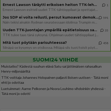
Ernest Lawson täräytti erikoisen heiton TTK-lehdistötilaisuudessa: " Onko tässä tarkoituksena...?"
1
Ernest Lawson esitteli uudet TTK-tähtioppilaat ja opettajat torstaina 6.8. lehdistölle. Tulevalla kaudella on yksi hausk
Jos SDP ei voita reilusti, persut kumoavat demokratian Suomesta
591
Näin tekisi ainakin Rydman seuratessaan idolinsa Trumpin mallia https://www.is.fi/politiikka/art-2000012187244.html
Uuden TTK-juontajan ympärillä epätietoisuus sakenee - Nyt MTV hämmentää soppaa
35
TTK tulee taas tänä syksynä. Ohjelman uudet tähtioppilaat julkistetaan torstaina 6. elokuuta klo 14 alkavassa lehdistö
Mitä tuot pöytään parisuhteessa?
458
Siinäpä se kysymys on otsikossa. Mitäpä siis tuot/toisit pöytään parisuhteessa? Oletko mies vai nainen? Koetko sen mitä
SUOMI24 VIIHDE
Muistatko? Kädestä suuhun elävä Satu sai jättimäisen rahasalkun
Henry-miljonääriltä
TTK-voittaja Johannes Holopainen paljasti iloisen uutisen - Tätä moni
ehti jo odottaa
Luetuimmat: Aarne Pelkonen ja Noora Louhimo vihdoinkin yhdessä -
Tätä moni jo odotti