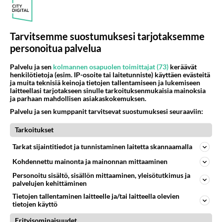
Itselläni on kotona Maria-ikoni, vaikka en
koekaan olevani ainakaan mitenkään erityisen
Tarvitsemme suostumuksesi tarjotaksemme
tunnustuksellinen uskovainen (kas kun
personoitua palvelua
kiinnostavat nuo muutkin kuin kristinusko :-) En
edes osaa sanoa, onko minulla tippaakaan aitoa
Palvelu ja sen
kolmannen osapuolen toimittajat (73)
keräävät
uskoa. Mutta jotain se kuitenkin merkitsee, ja on
henkilötietoja (esim. IP-osoite tai laitetunniste) käyttäen evästeitä
ja muita teknisiä keinoja tietojen tallentamiseen ja lukemiseen
ollut tärkeä - ehkäpä juuri siksi, että se
laitteellasi tarjotakseen sinulle tarkoituksenmukaisia mainoksia
muistuttaa henkisistä arvoista, symbolisoi sitä,
ja parhaan mahdollisen asiakaskokemuksen.
että enhän minä oikeastaan tiedä paljon mitään.
Palvelu ja sen kumppanit tarvitsevat suostumuksesi seuraaviin:
Ja ennenkaikkea sitä, että kenties sillä
Tarkoitukset
tietämisellä ei ole niin väliäkään.
Tarkat sijaintitiedot ja tunnistaminen laitetta skannaamalla
Tuo 'heittäytyminen' oli hyvä sananvalinta, heh,
Kohdennettu mainonta ja mainonnan mittaaminen
kuullostat ihan pesunkestävältä eksistentialistilta
Personoitu sisältö, sisällön mittaaminen, yleisötutkimus ja
;-)
palvelujen kehittäminen
Tietojen tallentaminen laitteelle ja/tai laitteella olevien
Mitä iltapäivälehtien jne horoskooppeihin tulee,
tietojen käyttö
niillä tuskin tosiaankaan on astrologian kanssa
Erityisominaisuudet