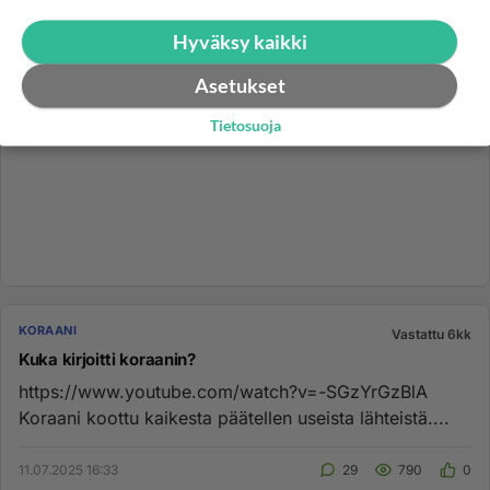
Hyväksy kaikki
Asetukset
Tietosuoja
KORAANI
Vastattu 6kk
Kuka kirjoitti koraanin?
https://www.youtube.com/watch?v=-SGzYrGzBlA
Koraani koottu kaikesta päätellen useista lähteistä....
11.07.2025 16:33
29
790
0