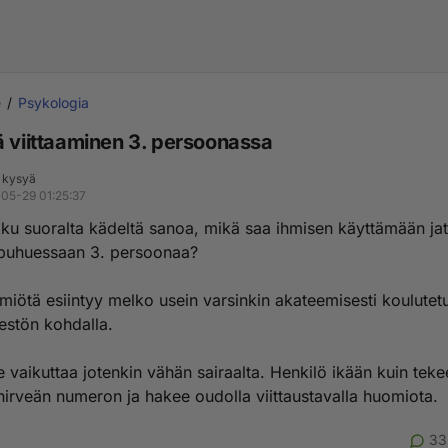
e
Psykologia
ä viittaaminen 3. persoonassa
 kysyä
05-29 01:25:37
ku suoralta kädeltä sanoa, mikä saa ihmisen käyttämään jat
 puhuessaan 3. persoonaa?
ilmiötä esiintyy melko usein varsinkin akateemisesti koulutet
äestön kohdalla.
 vaikuttaa jotenkin vähän sairaalta. Henkilö ikään kuin teke
 hirveän numeron ja hakee oudolla viittaustavalla huomiota.
33