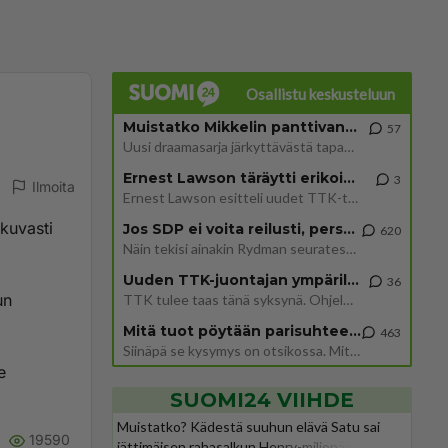
Osallistu keskusteluun
Muistatko Mikkelin panttivankidraaman?
57
Uusi draamasarja järkyttävästä tapauksesta on tulossa. Tositapahtumiin perustuva sarja ammentaa vuoden 1986 Mikkelin pan
Ernest Lawson täräytti erikoisen heiton TTK-lehdistötilaisuudessa: " Onko tässä tarkoituksena...?"
3
Ilmoita
Ernest Lawson esitteli uudet TTK-tähtioppilaat ja opettajat torstaina 6.8. lehdistölle. Tulevalla kaudella on yksi hausk
kuvasti
Jos SDP ei voita reilusti, persut kumoavat demokratian Suomesta
620
Näin tekisi ainakin Rydman seuratessaan idolinsa Trumpin mallia https://www.is.fi/politiikka/art-2000012187244.html
Uuden TTK-juontajan ympärillä epätietoisuus sakenee - Nyt MTV hämmentää soppaa
36
un
TTK tulee taas tänä syksynä. Ohjelman uudet tähtioppilaat julkistetaan torstaina 6. elokuuta klo 14 alkavassa lehdistö
Mitä tuot pöytään parisuhteessa?
463
Siinäpä se kysymys on otsikossa. Mitäpä siis tuot/toisit pöytään parisuhteessa? Oletko mies vai nainen? Koetko sen mitä
e
SUOMI24 VIIHDE
Muistatko? Kädestä suuhun elävä Satu sai
19590
jättimäisen rahasalkun Henry-miljonääriltä