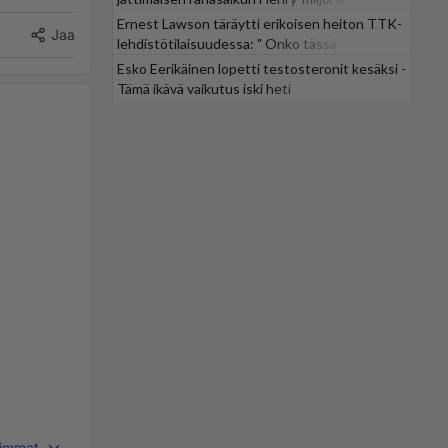
Ernest Lawson täräytti erikoisen heiton TTK-
Jaa
lehdistötilaisuudessa: " Onko tässä
tarkoituksena...?"
Esko Eerikäinen lopetti testosteronit kesäksi -
Tämä ikävä vaikutus iski heti
immat