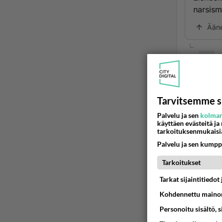
narsism
Ään
s
2
Teksti
kirjoi
Tarvitsemme s
Palvelu ja sen
kolman
Epäile
käyttäen evästeitä ja
tarkoituksenmukaisi
Ää
Palvelu ja sen kumpp
-
Tarkoitukset
2
Tarkat sijaintitiedo
purkaa
Kohdennettu mainon
joku n
suku, 
Personoitu sisältö, 
tyylii