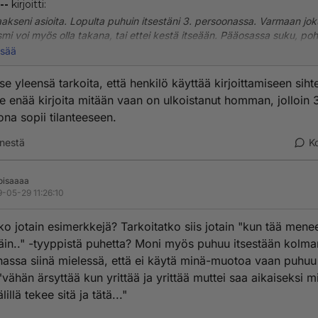
--
kirjoitti:
akseni asioita. Lopulta puhuin itsestäni 3. persoonassa. Varmaan jok
smi voi myös olla takana, tai ettei kestä itseään. Pääosassa suku, po
 olin kokenut sen jollain tavoin sivuosassa. Tähän tyyliin, että kun se 
isää
illa, se on naurettavaa, omakin osuus.
se yleensä tarkoita, että henkilö käyttää kirjoittamiseen siht
tse enää kirjoita mitään vaan on ulkoistanut homman, jolloin 
na sopii tilanteeseen.
nestä
K
toisaaaa
-05-29 11:26:10
tko jotain esimerkkejä? Tarkoitatko siis jotain "kun tää menee
äin.." -tyyppistä puhetta? Moni myös puhuu itsestään kolm
assa siinä mielessä, että ei käytä minä-muotoa vaan puhuu
 "vähän ärsyttää kun yrittää ja yrittää muttei saa aikaiseksi m
lillä tekee sitä ja tätä..."