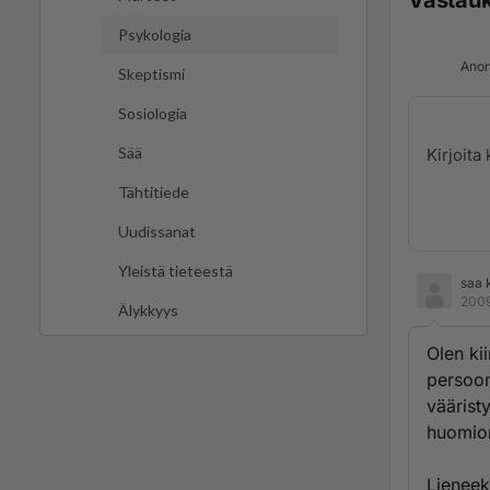
Vastau
Psykologia
Anon
Skeptismi
Sosiologia
Sää
Tähtitiede
Uudissanat
Yleistä tieteestä
saa 
2009
Älykkyys
Olen ki
persoon
väärist
huomion
Lieneek