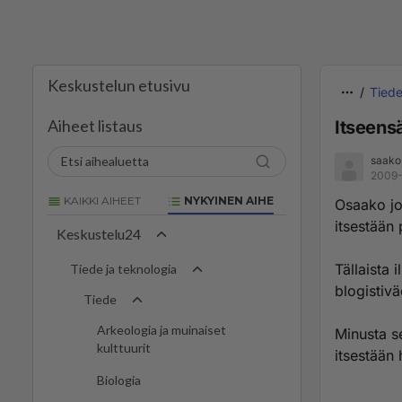
Keskustelun etusivu
Tied
Aiheet listaus
Itseens
saako
2009-
KAIKKI AIHEET
NYKYINEN AIHE
Osaako jo
itsestään
Keskustelu24
Tällaista 
Tiede ja teknologia
blogistiv
Tiede
Arkeologia ja muinaiset
Minusta se
kulttuurit
itsestään
Biologia