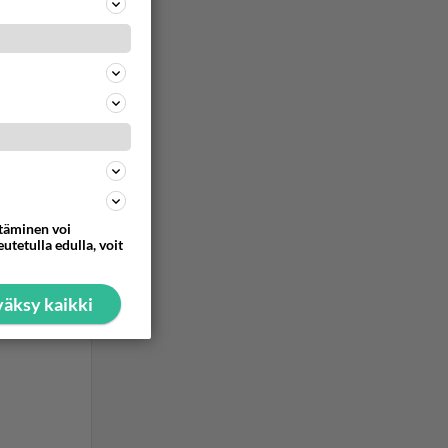
ommentoi
ommentoi
ttäminen voi
utetulla edulla, voit
äksy kaikki