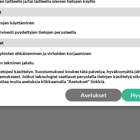
n laitteelle ja/tai laitteella olevien tietojen käyttö
nestä
K
t
etojen käyttäminen
Anonyymi
iivisesti pyydettyjen tietojen perusteella
025-07-12 12:59:15
et
Roni back tekee tätä
äytösten ehkäiseminen ja virheiden korjaaminen
nestä
K
ön tekninen jakelu
ietojesi käsittelyn. Suostumuksesi koskee tätä palvelua, hyväksymättä jä
mukseesi. Jotkut teknologiat saattavat perustella tietojen käsittelyä oike
uttaa muita asetuksia klikkaamalla "Asetukset" linkkiä.
Asetukset
Hyv