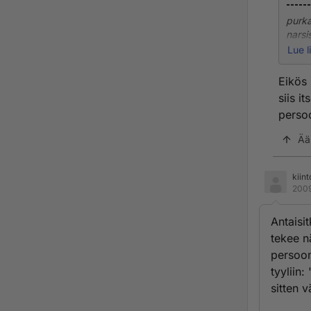
------
purka
narsi
miten
Lue l
paper
Eikös 
siis i
persoo
Ää
kiin
2009
Antaisi
tekee n
persoon
tyyliin:
sitten vä