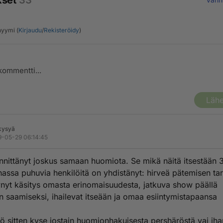
kset
33
yymi (
Kirjaudu
/
Rekisteröidy
)
Lähe
kysyä
-05-29 06:14:45
innittänyt joskus samaan huomiota. Se mikä näitä itsestään 3
assa puhuvia henkilöitä on yhdistänyt: hirveä pätemisen tar
ynyt käsitys omasta erinomaisuudesta, jatkuva show päällä
 saamiseksi, ihailevat itseään ja omaa esiintymistapaansa
ö sitten kyse jostain huomionhakuisesta pershäröstä vai iha