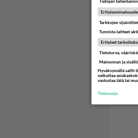
Tietojen tallentamine
Ää
Erityisominaisuude
Tarkkojen sijaintiti
Tunnista laitteet akt
2
Erityiset tarkoituks
Esim. 
Tietoturva, väärink
Ää
Mainonnan ja sisäll
Hyväksymällä sallit t
vaikuttaa asiakaskoke
vastustaa tätä tai mu
Tietosuoja