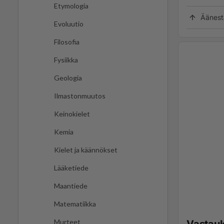
Etymologia
Äänest
Evoluutio
Filosofia
Fysiikka
Geologia
Ilmastonmuutos
Keinokielet
Kemia
Kielet ja käännökset
Lääketiede
Maantiede
Matematiikka
Murteet