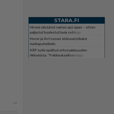
STARA.FI
Hirveä väistänyt nainen ajoi ojaan – sitten
paljastui huolestuttavia seikkoja
Honor ja Arri tuovat elokuvatyökalut
matkapuhelimiin
KRP tutki epäiltyä yrityssalaisuuden
rikkomista: ”Poikkeuksellisen laaja
kokonaisuus”