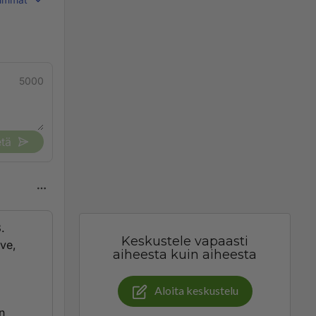
5000
tä
.
Keskustele vapaasti
ve,
aiheesta kuin aiheesta
Aloita keskustelu
n