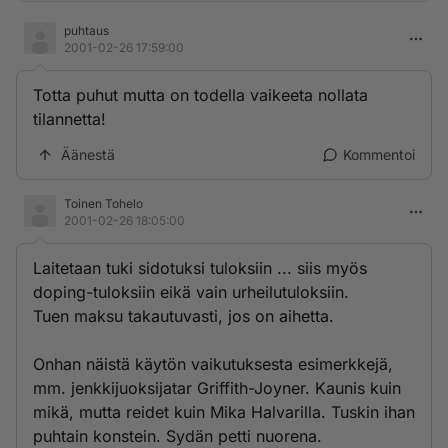
puhtaus
2001-02-26 17:59:00
Totta puhut mutta on todella vaikeeta nollata
tilannetta!
Äänestä
Kommentoi
Toinen Tohelo
2001-02-26 18:05:00
Laitetaan tuki sidotuksi tuloksiin ... siis myös
doping-tuloksiin eikä vain urheilutuloksiin.
Tuen maksu takautuvasti, jos on aihetta.
Onhan näistä käytön vaikutuksesta esimerkkejä,
mm. jenkkijuoksijatar Griffith-Joyner. Kaunis kuin
mikä, mutta reidet kuin Mika Halvarilla. Tuskin ihan
puhtain konstein. Sydän petti nuorena.