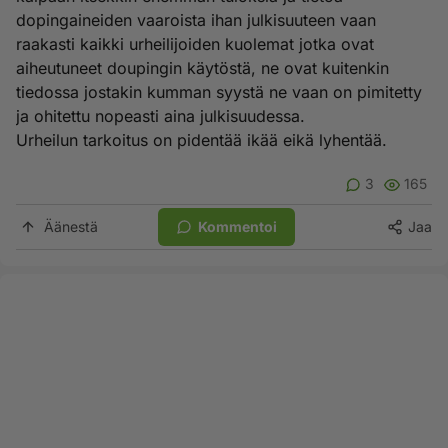
dopingaineiden vaaroista ihan julkisuuteen vaan
raakasti kaikki urheilijoiden kuolemat jotka ovat
aiheutuneet doupingin käytöstä, ne ovat kuitenkin
tiedossa jostakin kumman syystä ne vaan on pimitetty
ja ohitettu nopeasti aina julkisuudessa.
Urheilun tarkoitus on pidentää ikää eikä lyhentää.
3
165
Äänestä
Kommentoi
Jaa