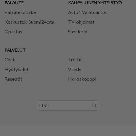
PALAUTE
KAUPALLINEN YHTEISTYÖ
Palautelomake
Auto1 Vaihtoautot
Keskustelu Suomi24:sta
TV-ohjelmat
Opastus
Sanakirja
PALVELUT
Chat
Treffit
Hyötylinkit
Viihde
Reseptit
Horoskooppi