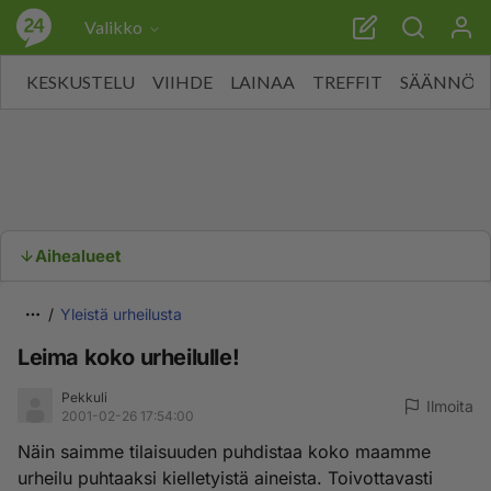
Valikko
KESKUSTELU
VIIHDE
LAINAA
TREFFIT
SÄÄNNÖT
Aihealueet
Yleistä urheilusta
Leima koko urheilulle!
Pekkuli
Ilmoita
2001-02-26 17:54:00
Näin saimme tilaisuuden puhdistaa koko maamme
urheilu puhtaaksi kielletyistä aineista. Toivottavasti