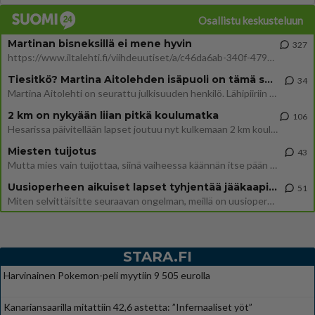
Osallistu keskusteluun
Martinan bisneksillä ei mene hyvin
327
https://www.iltalehti.fi/viihdeuutiset/a/c46da6ab-340f-4790-aaa7-0865eed2336 Yrityksen konkurssihakemus on tullut kärä
Tiesitkö? Martina Aitolehden isäpuoli on tämä suosittu laulaja
34
Martina Aitolehti on seurattu julkisuuden henkilö. Lähipiiriin mahtuu muitakin tunnettuja henkilöitä. Tiesitkö, että Ma
2 km on nykyään liian pitkä koulumatka
106
Hesarissa päivitellään lapset joutuu nyt kulkemaan 2 km kouluun jösses. Ruostefillarilla tuo matka menee vaikka miten äk
Miesten tuijotus
43
Mutta mies vain tuijottaa, siinä vaiheessa käännän itse pään pois. Mikä juttu? Yleensä jos joku tuijottaa tai katsoo, hä
Uusioperheen aikuiset lapset tyhjentää jääkaapin käydessään
51
Miten selvittäisitte seuraavan ongelman, meillä on uusioperhe, minulla teini-ikäiset lapset ja puolisolla aikuiset, jotk
STARA.FI
Harvinainen Pokemon-peli myytiin 9 505 eurolla
Kanariansaarilla mitattiin 42,6 astetta: ”Infernaaliset yöt”