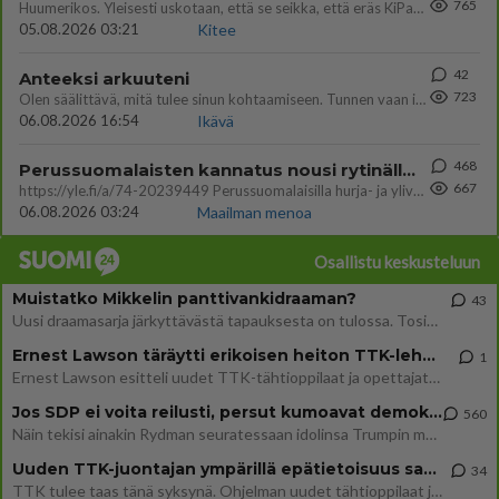
765
Huumerikos. Yleisesti uskotaan, että se seikka, että eräs KiPan pelaaja kärähtää huumeista, on vain jäävuoren huippu. M
05.08.2026 03:21
Kitee
42
Anteeksi arkuuteni
723
Olen säälittävä, mitä tulee sinun kohtaamiseen. Tunnen vaan itseni todella epävarmaksi sun kanssa. Jos minun olisi pitän
06.08.2026 16:54
Ikävä
468
Perussuomalaisten kannatus nousi rytinällä Ylen tänään julkaisemassa tuoreimmassa gallup-kyselyssä.
667
https://yle.fi/a/74-20239449 Perussuomalaisilla hurja- ja ylivoimaisesti suurin nousu tässä uudessa Ylen gallupissa. Kyl
06.08.2026 03:24
Maailman menoa
Osallistu keskusteluun
Muistatko Mikkelin panttivankidraaman?
43
Uusi draamasarja järkyttävästä tapauksesta on tulossa. Tositapahtumiin perustuva sarja ammentaa vuoden 1986 Mikkelin pan
Ernest Lawson täräytti erikoisen heiton TTK-lehdistötilaisuudessa: " Onko tässä tarkoituksena...?"
1
Ernest Lawson esitteli uudet TTK-tähtioppilaat ja opettajat torstaina 6.8. lehdistölle. Tulevalla kaudella on yksi hausk
Jos SDP ei voita reilusti, persut kumoavat demokratian Suomesta
560
Näin tekisi ainakin Rydman seuratessaan idolinsa Trumpin mallia https://www.is.fi/politiikka/art-2000012187244.html
Uuden TTK-juontajan ympärillä epätietoisuus sakenee - Nyt MTV hämmentää soppaa
34
TTK tulee taas tänä syksynä. Ohjelman uudet tähtioppilaat julkistetaan torstaina 6. elokuuta klo 14 alkavassa lehdistö