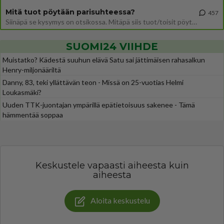
Mitä tuot pöytään parisuhteessa?
457
Siinäpä se kysymys on otsikossa. Mitäpä siis tuot/toisit pöytään parisuhteessa? Oletko mies vai nainen? Koetko sen mitä
SUOMI24 VIIHDE
Muistatko? Kädestä suuhun elävä Satu sai jättimäisen rahasalkun
Henry-miljonääriltä
Danny, 83, teki yllättävän teon - Missä on 25-vuotias Helmi
Loukasmäki?
Uuden TTK-juontajan ympärillä epätietoisuus sakenee - Tämä
hämmentää soppaa
Keskustele vapaasti aiheesta kuin
aiheesta
Aloita keskustelu