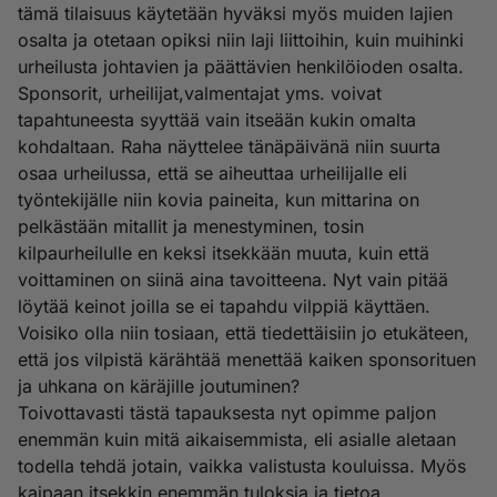
tämä tilaisuus käytetään hyväksi myös muiden lajien
osalta ja otetaan opiksi niin laji liittoihin, kuin muihinki
urheilusta johtavien ja päättävien henkilöioden osalta.
Sponsorit, urheilijat,valmentajat yms. voivat
tapahtuneesta syyttää vain itseään kukin omalta
kohdaltaan. Raha näyttelee tänäpäivänä niin suurta
osaa urheilussa, että se aiheuttaa urheilijalle eli
työntekijälle niin kovia paineita, kun mittarina on
pelkästään mitallit ja menestyminen, tosin
kilpaurheilulle en keksi itsekkään muuta, kuin että
voittaminen on siinä aina tavoitteena. Nyt vain pitää
löytää keinot joilla se ei tapahdu vilppiä käyttäen.
Voisiko olla niin tosiaan, että tiedettäisiin jo etukäteen,
että jos vilpistä kärähtää menettää kaiken sponsorituen
ja uhkana on käräjille joutuminen?
Toivottavasti tästä tapauksesta nyt opimme paljon
enemmän kuin mitä aikaisemmista, eli asialle aletaan
todella tehdä jotain, vaikka valistusta kouluissa. Myös
kaipaan itsekkin enemmän tuloksia ja tietoa