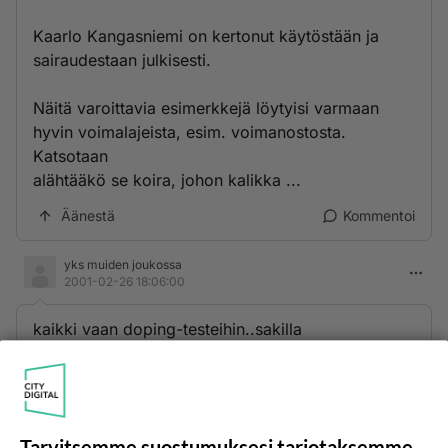
Kaarlo Kangasniemi on kertonut käytöstään ja
sairaudestaan julkisesti.
Näitä varoittavia esimerkkejä löytyisi varmaan
hyvin voimalajeista, esim. voimanostosta.
Katsotaan
alähtääkö se koira, johon kalikka ...
Äänestä
Kommentoi
yks muiden joukossa
2001-02-26 18:06:00
kaikki vaan doping-testeihin..sakilla
mukaan=)Rahaa menee niin että vilahtaa... mutta
parempi kai se niin kuin jos jättäis kaikki auki ja
epäselvyys aiheuttas turhaa hämminkiä...
Äänestä
Kommentoi
Tarvitsemme suostumuksesi tarjotaksemme