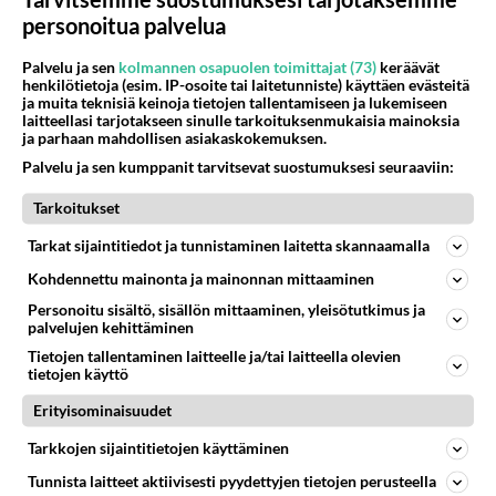
personoitua palvelua
Kommentoi aloitusta...
Palvelu ja sen
kolmannen osapuolen toimittajat (73)
keräävät
henkilötietoja (esim. IP-osoite tai laitetunniste) käyttäen evästeitä
ja muita teknisiä keinoja tietojen tallentamiseen ja lukemiseen
laitteellasi tarjotakseen sinulle tarkoituksenmukaisia mainoksia
ja parhaan mahdollisen asiakaskokemuksen.
Ketjusta on poistettu
0
sääntöjenvastaista viestiä.
Palvelu ja sen kumppanit tarvitsevat suostumuksesi seuraaviin:
Takaisin ylös
Tarkoitukset
Tarkat sijaintitiedot ja tunnistaminen laitetta skannaamalla
LUETUIMMAT KESKUSTELUT
Kohdennettu mainonta ja mainonnan mittaaminen
PÄIVÄ
VIIKKO
KUUKAUSI
Personoitu sisältö, sisällön mittaaminen, yleisötutkimus ja
palvelujen kehittäminen
327
Martinan bisneksillä ei mene hyvin
Tietojen tallentaminen laitteelle ja/tai laitteella olevien
1638
https://www.iltalehti.fi/viihdeuutiset/a/c46da6ab-340f-4790-aaa7-0865eed2336 Yrityksen konkurssihakemus on tullut kärä
tietojen käyttö
05.08.2026 05:51
Kotimaiset julkkisjuorut
Erityisominaisuudet
34
Tiesitkö? Martina Aitolehden isäpuoli on tämä suosittu laulaja
Tarkkojen sijaintitietojen käyttäminen
1350
Martina Aitolehti on seurattu julkisuuden henkilö. Lähipiiriin mahtuu muitakin tunnettuja henkilöitä. Tiesitkö, että Ma
05.08.2026 07:23
Kotimaiset julkkisjuorut
Tunnista laitteet aktiivisesti pyydettyjen tietojen perusteella