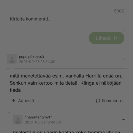
5000
Lähetä
pupu pöksyssä
2001-02-28 23:54:00
mitä menetettävää esim. vanhalla Harrilla enää on.
Senkun vain kertoo mitä tietää, Klinga ei näköjään
tiedä
Äänestä
Kommentoi
*hämmentynyt*
2001-03-01 10:44:00
mielestäni on väärin kaataa koko homma yhden