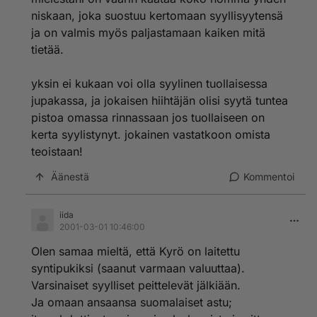
niskaan, joka suostuu kertomaan syyllisyytensä
ja on valmis myös paljastamaan kaiken mitä
tietää.
yksin ei kukaan voi olla syylinen tuollaisessa
jupakassa, ja jokaisen hiihtäjän olisi syytä tuntea
pistoa omassa rinnassaan jos tuollaiseen on
kerta syylistynyt. jokainen vastatkoon omista
teoistaan!
Äänestä
Kommentoi
iida
2001-03-01 10:46:00
Olen samaa mieltä, että Kyrö on laitettu
syntipukiksi (saanut varmaan valuuttaa).
Varsinaiset syylliset peittelevät jälkiään.
Ja omaan ansaansa suomalaiset astu;