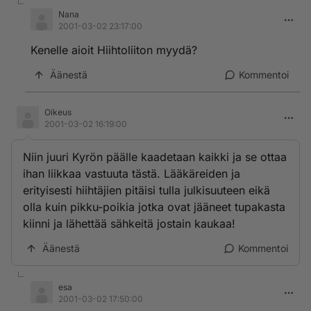
Nana
2001-03-02 23:17:00
Kenelle aioit Hiihtoliiton myydä?
Äänestä
Kommentoi
Oikeus
2001-03-02 16:19:00
Niin juuri Kyrön päälle kaadetaan kaikki ja se ottaa
ihan liikkaa vastuuta tästä. Lääkäreiden ja
erityisesti hiihtäjien pitäisi tulla julkisuuteen eikä
olla kuin pikku-poikia jotka ovat jääneet tupakasta
kiinni ja lähettää sähkeitä jostain kaukaa!
Äänestä
Kommentoi
esa
2001-03-02 17:50:00