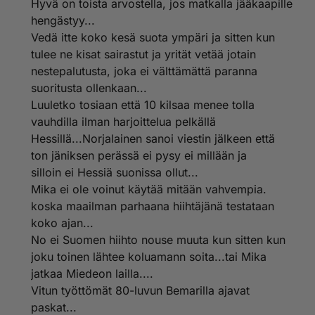
Hyvä on toista arvostella, jos matkalla jääkaapille
hengästyy...
Vedä itte koko kesä suota ympäri ja sitten kun
tulee ne kisat sairastut ja yrität vetää jotain
nestepalutusta, joka ei välttämättä paranna
suoritusta ollenkaan...
Luuletko tosiaan että 10 kilsaa menee tolla
vauhdilla ilman harjoittelua pelkällä
Hessillä...Norjalainen sanoi viestin jälkeen että
ton jäniksen perässä ei pysy ei millään ja
silloin ei Hessiä suonissa ollut...
Mika ei ole voinut käytää mitään vahvempia.
koska maailman parhaana hiihtäjänä testataan
koko ajan...
No ei Suomen hiihto nouse muuta kun sitten kun
joku toinen lähtee koluamann soita...tai Mika
jatkaa Miedeon lailla....
Vitun työttömät 80-luvun Bemarilla ajavat
paskat...