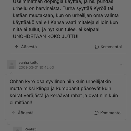
Useimmathan dopingia käyttää, ja ns. puhdas
urheilu on harvinaista. Turha syyttää Kyröä tai
ketään muutakaan, kun on urheilijan oma valinta
käyttääkö vai ei! Kansa vaati mitaleja silloin kun
niitä ei tullut, ja nyt kun tulee, ei kelpaa!
UNOHDETAAN KOKO JUTTU!
Äänestä
Kommentoi
vanha kettu
2001-03-01 10:42:00
Onhan kyrö osa syyllinen niin kuin urheilijatkin
mutta miksi klinga ja kumppanit pääsevät kuin
koirat veräjästä ja keräävät rahat ja ovat niin kuin
ei mitään!!
Äänestä
Kommentoi
Realisti