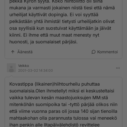
pekka Kyrön syytä. Koko hiihtoliitto oli siinä
mukana ja varmasti jokainen niistä tiesi että nämä
urheilijat käyttivät dopingia. Ei voi syyttää
pelkästään yhtä ihmistä! tietysti urheilijatkin olivat
osa syyllisiä kun suostuivat käyttämään ja jäivät
kiinni. Ei ihme että muut maat menesty nyt
huonosti, ja suomalaiset pärjäsi.
Äänestä
Kommentoi
Veikko
2001-03-02 14:34:00
Kovastippa (likainen)hiihtourheilu puhuttaa
suomalaisia.Olen ihmetellyt miksi ei keskusteltaisi
vaikka tulevan kesän maastojuoksujen MM:stä
mitenköhän suomipoika tai -tyttö pärjää olikos niin
että viime vuonna paras oli jossa 140 sijan tienoilla
mahtaakohan olla parannusta tulossa vai meneekö
ihan penkin alle Iltapäivälehdistö revittelee