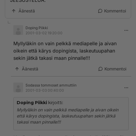
JEESUSTELUA.
Äänestä
Kommentoi
Doping Piikki
2001-03-02 19:20:00
Myllyläkin on vain pelkkä mediapelle ja aivan
oikein että kärys dopingista, laskeutuupahan
sekin jätkä takasi maan pinnalle!!!
Äänestä
Kommentoi
Sodassa tommoset ammuttiin
2001-03-03 00:40:00
Doping Piikki
kirjoitti:
Myllyläkin on vain pelkkä mediapelle ja aivan oikein
että kärys dopingista, laskeutuupahan sekin jätkä
takasi maan pinnalle!!!