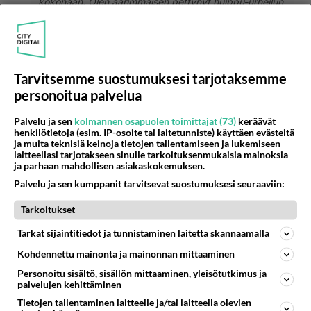
kokonaan. Olen äärimmäisen pettynyt huippu-urheilun
etiikaan. t: Juha
Niin tarkkaan ottaen en ole huippu-urheilun
lopetuksen kannalla,ei kai veromarkoista urheilun
Tarvitsemme suostumuksesi tarjotaksemme
hyväksi mee kuin hyttysen paskan verran
personoitua palvelua
kaikkeen sossuiluun ja bolsevikeille yhteiskunnan
rahat menöö.Tarkoitinkin lähinnä että kuinka
Palvelu ja sen
kolmannen osapuolen toimittajat (73)
keräävät
henkilötietoja (esim. IP-osoite tai laitetunniste) käyttäen evästeitä
jännittävää on seurata kansainvälisellä tasolla
ja muita teknisiä keinoja tietojen tallentamiseen ja lukemiseen
meidän omahyväisten paskiaisten puhdasta
laitteellasi tarjotakseen sinulle tarkoituksenmukaisia mainoksia
ja parhaan mahdollisen asiakaskokemuksen.
huippu-urheilua niin se on silloin jännäämistä
sijoista 140 ja eteenpäin.
Palvelu ja sen kumppanit tarvitsevat suostumuksesi seuraaviin:
Äänestä
Kommentoi
Tarkoitukset
Tarkat sijaintitiedot ja tunnistaminen laitetta skannaamalla
Truth
Kohdennettu mainonta ja mainonnan mittaaminen
2001-03-03 12:56:00
Personoitu sisältö, sisällön mittaaminen, yleisötutkimus ja
palvelujen kehittäminen
Pahempaakin on sattunut
kirjoitti:
Tietojen tallentaminen laitteelle ja/tai laitteella olevien
Rahat menee hukkaan. Mitenköhän mahtaa teidänkin