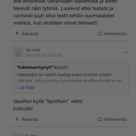
itse ehdottivat veriarvojen laskemista ja sitten
tekevät näin tyhmiä. Luulevat ettei testata ja
varmasti juuri siksi testit tehtiin suomalaisten
mieliksi, kun aloitteen olivat tehneet!!
Äänestä
Kommentoi
Vai mitä!
2001-03-02 12:52:00
*hämmentynyt*
kirjoitti:
mielestäni on väärin kaataa koko homma yhden
niskaan, joka suostuu kertomaan syyllisyytensä ja on
valmis myös paljastamaan kaiken mitä tietää.
Lue lisää
yksin ei kukaan voi olla syylinen tuollaisessa
tapahtui kyllä "tipoittain" veitsi
jupakassa, ja jokaisen hiihtäjän olisi syytä tuntea pistoa
kurkulla!
omassa rinnassaan jos tuollaiseen on kerta syylistynyt.
jokainen vastatkoon omista teoistaan!
Äänestä
Kommentoi
Susan