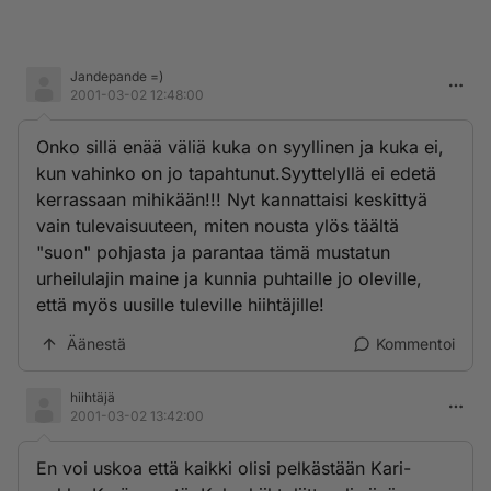
Jandepande =)
2001-03-02 12:48:00
Onko sillä enää väliä kuka on syyllinen ja kuka ei,
kun vahinko on jo tapahtunut.Syyttelyllä ei edetä
kerrassaan mihikään!!! Nyt kannattaisi keskittyä
vain tulevaisuuteen, miten nousta ylös täältä
"suon" pohjasta ja parantaa tämä mustatun
urheilulajin maine ja kunnia puhtaille jo oleville,
että myös uusille tuleville hiihtäjille!
Äänestä
Kommentoi
hiihtäjä
2001-03-02 13:42:00
En voi uskoa että kaikki olisi pelkästään Kari-