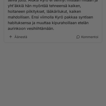
selvä juttu. Aluksi Kyrö ei tiennyt mistään mitään ja
yht'äkkiä hän myöntää tehneensä kaiken,
hoitaneen piikitykset, lääkärilukut, kaiken
mahdollisen. Ensi viimolla Kyrö pakkaa syntisen
habituksensa ja muuttaa kipurahoillaan etelän
aurinkoon vesihiihtämään.
Äänestä
Kommentoi