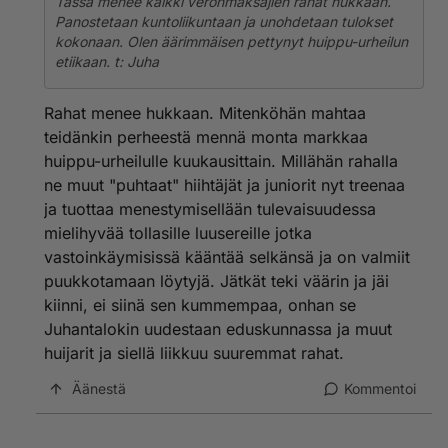
Tässä menee kaikki veronmaksajien rahat hukkaan.
Panostetaan kuntoliikuntaan ja unohdetaan tulokset
kokonaan. Olen äärimmäisen pettynyt huippu-urheilun
etiikaan. t: Juha
Rahat menee hukkaan. Mitenköhän mahtaa
teidänkin perheestä mennä monta markkaa
huippu-urheilulle kuukausittain. Millähän rahalla
ne muut "puhtaat" hiihtäjät ja juniorit nyt treenaa
ja tuottaa menestymisellään tulevaisuudessa
mielihyvää tollasille luusereille jotka
vastoinkäymisissä kääntää selkänsä ja on valmiit
puukkotamaan löytyjä. Jätkät teki väärin ja jäi
kiinni, ei siinä sen kummempaa, onhan se
Juhantalokin uudestaan eduskunnassa ja muut
huijarit ja siellä liikkuu suuremmat rahat.
Äänestä
Kommentoi