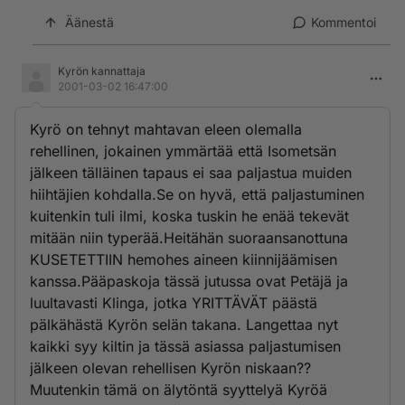
Äänestä
Kommentoi
Kyrön kannattaja
2001-03-02 16:47:00
Kyrö on tehnyt mahtavan eleen olemalla
rehellinen, jokainen ymmärtää että Isometsän
jälkeen tälläinen tapaus ei saa paljastua muiden
hiihtäjien kohdalla.Se on hyvä, että paljastuminen
kuitenkin tuli ilmi, koska tuskin he enää tekevät
mitään niin typerää.Heitähän suoraansanottuna
KUSETETTIIN hemohes aineen kiinnijäämisen
kanssa.Pääpaskoja tässä jutussa ovat Petäjä ja
luultavasti Klinga, jotka YRITTÄVÄT päästä
pälkähästä Kyrön selän takana. Langettaa nyt
kaikki syy kiltin ja tässä asiassa paljastumisen
jälkeen olevan rehellisen Kyrön niskaan??
Muutenkin tämä on älytöntä syyttelyä Kyröä