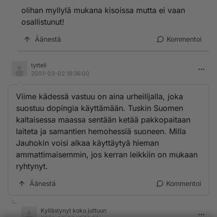
olihan myllylä mukana kisoissa mutta ei vaan
osallistunut!
Äänestä
Kommentoi
tytteli
2001-03-02 18:36:00
Viime kädessä vastuu on aina urheilijalla, joka
suostuu dopingia käyttämään. Tuskin Suomen
kaltaisessa maassa sentään ketää pakkopaitaan
laiteta ja samantien hemohessiä suoneen. Milla
Jauhokin voisi alkaa käyttäytyä hieman
ammattimaisemmin, jos kerran leikkiin on mukaan
ryhtynyt.
Äänestä
Kommentoi
Kyllästynyt koko juttuun