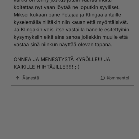
koitettas nyt vaan löytää ne loputkin syylliset.
Miksei kukaan pane Petäjää ja Klingaa ahtaille
kyselemällä niiltäkin niin kauan että myöntäisivät.
Ja Klingakin voisi itse vastailla hänelle esitettyihin
kysymyksiin eikä aina sanoa jollekkin muulle että
vastaa sinä niinkun näyttää olevan tapana.
ONNEA JA MENESTYSTÄ KYRÖLLE!!! JA
KAIKILLE HIIHTÄJILLE!!!!! ; )
Äänestä
Kommentoi