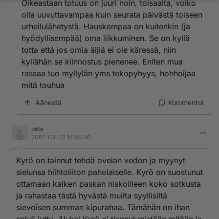
Oikeastaan totuus on juuri noin, toisaalta, voiko
kansainvälisellä tasolla meidän omahyväisten
olla uuvuttavampaa kuin seurata päivästä toiseen
paskiaisten puhdasta huippu-urheilua niin se on silloin
urheilulähetystä. Hauskempaa on kuitenkin (ja
jännäämistä sijoista 140 ja eteenpäin.
hyödyllisempää) oma liikkuminen. Se on kyllä
totta että jos omia äijiä ei ole käressä, niin
kyllähän se kiinnostus pienenee. Eniten mua
rassaa tuo myllylän yms tekopyhyys, hohhoijaa
mitä touhua
Äänestä
Kommentoi
pete
2001-03-02 14:55:00
Kyrö on tainnut tehdä ovelan vedon ja myynyt
sielunsa hiihtoliiton paholaiselle. Kyrö on suostunut
ottamaan kaiken paskan niskoilleen koko sotkusta
ja rahastaa tästä hyvästä muilta syyllisiltä
sievoisen summan kipurahaa. Tämähän on ihan