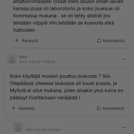
amatöörimaisesti ryssät meni souliin oman laivan
kanssa jossa oli laborotorio ja koko joukkue oli
hommassa mukana . se oli tehty siististi jos
tehdään vilppiä niin tehdään se kunnolla eikä
hutiloiden
Äänestä
Kommentoi
Euru
2001-03-02 17:56:00
Kuka käyttäjä muuten puuttuu joukosta ? Siis
Otepäässä olleessa laukussa oli kuusi pussia, ja
Myllylä ei ollut mukana, joten ainakin yksi koira on
päässyt livahtamaan veräjästä !
Äänestä
Kommentoi
.
2001-03-02 18:13:00