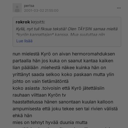
pertsa
2001-03-02 21:55:00
rokrok
kirjoitti:
Kyllä, nyt tuli fiksua tekstiä! Olen TÄYSIN samaa mieltä
*kyrön kannattajan* kanssa. Mua suututtaa niin
suunnattomasti se Klinga ja Petäjä. Erityisesti Petäjä.
Lue lisää
Ollaan sitä nyt niin mahtavaa ja polleeta! v***u. Eikös
Petäjää epäilty jostain petoksesta tms? Eikös hän ollu
nun mielestä Kyrö on aivan hermoromahduksen
joku Jyväskylän herra joskus, joka erosi virastaan. En
partaalla hän jos kuka on saanut kantaa kaiken
tiedä ko. tapauksesta sen erityisemmin, mutta
lian päälään .miehestä näkee kuinka hän on
hämärältä hepulta se Pave "Doppinki" Petäjä tuntuu!
yrittänyt saada selkoo koko paskaan mutta ylin
Ja suurin syy langetetaan Kyrön niskaan. Opettelis
Klingakin laskemaan ja myös esiintymään!
johto on vain tietämätöntä
Tiedotustilaisuus oli tästä hyvä esimerkki.
koko asiasta .toivoisin että Kyrö jätettäisiin
Joka tapauksessa, koko hiihtoliiton johto on
rauhaan viittaan Kyrön tv
vaihdettava tulevaisuutta ajatellen.
haastattelussa hänen sanontaan kuulan kalloon
ampumisesta että joku tekee sen tai rivien välistä
ehkä hän
mies on tehnyt hyvää duunia mutta