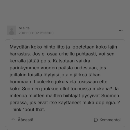
Mie ite
2001-03-02 15:33:00
Myydään koko hiihtoliitto ja lopetetaan koko lajin
harrastus. Jos ei osaa urheillu puhtaasti, voi sen
kerralla jättää pois. Katsotaan vaikka
parinkymmen vuoden päästä uudestaan, jos
joiltakin toisilta löytyisi jotain järkeä tähän
hommaan. Luuleeko joku vielä tosissaan ettei
koko Suomen joukkue ollut touhuissa mukana? Ja
mitenpä muitten maitten hiihtäjät pysyivät Suomen
perässä, jos eivät itse käyttäneet muka dopingia..?
Think 'bout that.
Äänestä
Kommentoi