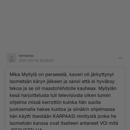
hemohes
2001-03-02 16:29:00
Mika Myllylä on perseestä, kaveri oli järkyttynyt
Isometsän käryn jälkeen ja sanoi että ei hyväksy
tekoa ja se oli maastohiihdolle kauheaa. Myllylän
kesä harjoittelusta tuli televisiosta oiken tunnin
ohjelma missä kerrottiin kuinka hän suolla
juoksemalla hakee kuntoa ja siinäkin ohjelmassa
hän käytti itsestään KARPAASI nimitystä jonka he
Isometsän kanssa ovat itselleen antaneet VOI mitä