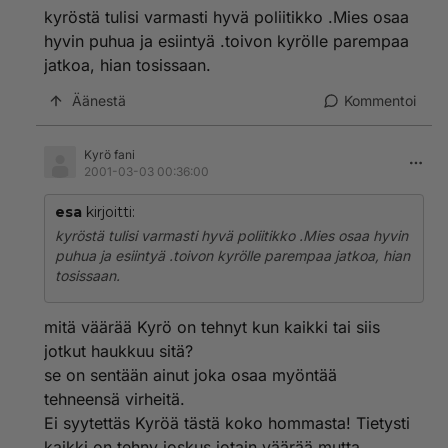
kyröstä tulisi varmasti hyvä poliitikko .Mies osaa
hyvin puhua ja esiintyä .toivon kyrölle parempaa
jatkoa, hian tosissaan.
Äänestä
Kommentoi
Kyrö fani
2001-03-03 00:36:00
esa
kirjoitti:
kyröstä tulisi varmasti hyvä poliitikko .Mies osaa hyvin
puhua ja esiintyä .toivon kyrölle parempaa jatkoa, hian
tosissaan.
mitä väärää Kyrö on tehnyt kun kaikki tai siis
jotkut haukkuu sitä?
se on sentään ainut joka osaa myöntää
tehneensä virheitä.
Ei syytettäs Kyröä tästä koko hommasta! Tietysti
kaikki on tehny joskus jotain väärää mutta