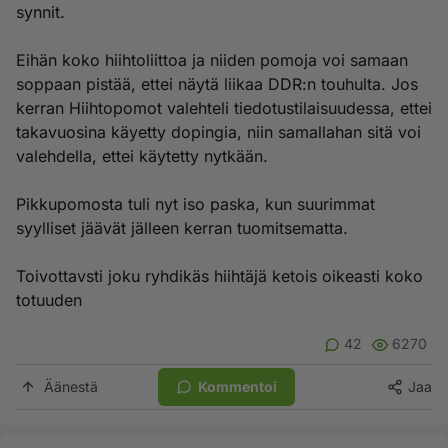
synnit.
Eihän koko hiihtoliittoa ja niiden pomoja voi samaan
soppaan pistää, ettei näytä liikaa DDR:n touhulta. Jos
kerran Hiihtopomot valehteli tiedotustilaisuudessa, ettei
takavuosina käyetty dopingia, niin samallahan sitä voi
valehdella, ettei käytetty nytkään.
Pikkupomosta tuli nyt iso paska, kun suurimmat
syylliset jäävät jälleen kerran tuomitsematta.
Toivottavsti joku ryhdikäs hiihtäjä ketois oikeasti koko
totuuden
42
6270
Äänestä
Kommentoi
Jaa