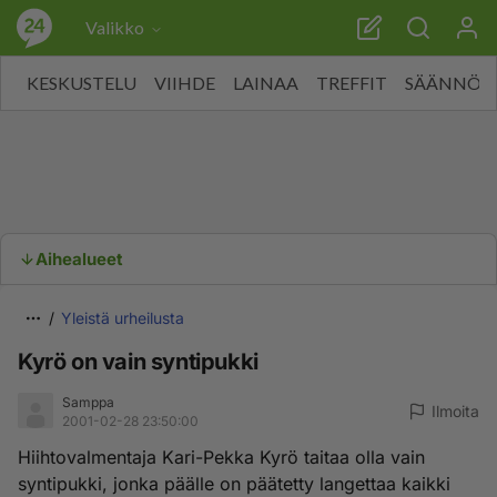
Valikko
KESKUSTELU
VIIHDE
LAINAA
TREFFIT
SÄÄNNÖT
Aihealueet
Yleistä urheilusta
Kyrö on vain syntipukki
Samppa
Ilmoita
2001-02-28 23:50:00
Hiihtovalmentaja Kari-Pekka Kyrö taitaa olla vain
syntipukki, jonka päälle on päätetty langettaa kaikki