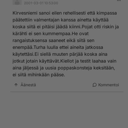
2001-03-01 10:53:00
Kirvesniemi sanoi eilen rehellisesti että kimpassa
päätettiin valmentajan kanssa ainetta käyttää
koska siitä ei pitäisi jäädä kiinni.Pojat otti riskin ja
kärähti ei sen kummempaa.He ovat
rangaistuksensa saaneet eikä siitä sen
enempää.Turha luulla ettei aineita jatkossa
käytettäsi.Ei siellä muuten pärjää koska aina
jotkut jotain käyttävät.Kiellot ja testit laahaa vain
aina jäljessä ja uusia poppaskonsteja keksitään,
ei siitä mihinkään pääse.
Äänestä
Kommentoi