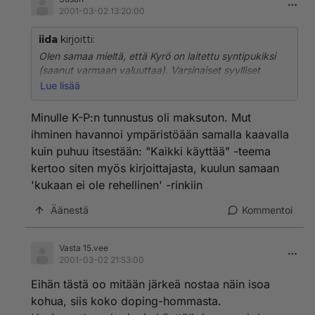
2001-03-02 13:20:00
iida
kirjoitti:
Olen samaa mieltä, että Kyrö on laitettu syntipukiksi
(saanut varmaan valuuttaa). Varsinaiset syylliset
peittelevät jälkiään.
Lue lisää
Ja omaan ansaansa suomalaiset astu;
itse ehdottivat veriarvojen laskemista ja sitten tekevät
Minulle K-P:n tunnustus oli maksuton. Mut
näin tyhmiä. Luulevat ettei testata ja varmasti juuri
ihminen havannoi ympäristöään samalla kaavalla
siksi testit tehtiin suomalaisten mieliksi, kun aloitteen
kuin puhuu itsestään: "Kaikki käyttää" -teema
olivat tehneet!!
kertoo siten myös kirjoittajasta, kuulun samaan
'kukaan ei ole rehellinen' -rinkiin
Äänestä
Kommentoi
Vasta 15.vee
2001-03-02 21:53:00
Eihän tästä oo mitään järkeä nostaa näin isoa
kohua, siis koko doping-hommasta.