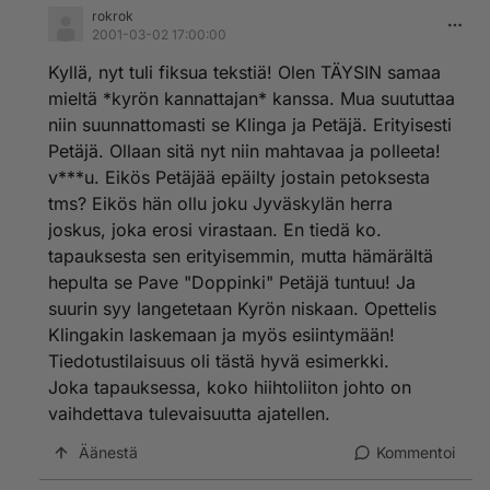
rokrok
2001-03-02 17:00:00
Kyllä, nyt tuli fiksua tekstiä! Olen TÄYSIN samaa
mieltä *kyrön kannattajan* kanssa. Mua suututtaa
niin suunnattomasti se Klinga ja Petäjä. Erityisesti
Petäjä. Ollaan sitä nyt niin mahtavaa ja polleeta!
v***u. Eikös Petäjää epäilty jostain petoksesta
tms? Eikös hän ollu joku Jyväskylän herra
joskus, joka erosi virastaan. En tiedä ko.
tapauksesta sen erityisemmin, mutta hämärältä
hepulta se Pave "Doppinki" Petäjä tuntuu! Ja
suurin syy langetetaan Kyrön niskaan. Opettelis
Klingakin laskemaan ja myös esiintymään!
Tiedotustilaisuus oli tästä hyvä esimerkki.
Joka tapauksessa, koko hiihtoliiton johto on
vaihdettava tulevaisuutta ajatellen.
Äänestä
Kommentoi