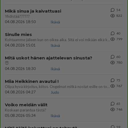
54
Mikä sinua ja kaivattuasi
832
Yhdistää??????
04.08.2026 18:50
Ikävä
40
Sinulle mies
799
Kohtaamme jälleen kun on oikea aika. Sitä ei voi mikään eikä kukaan estää <3 <3
04.08.2026 15:01
Ikävä
60
Mitä uskot hänen ajattelevan sinusta?
780
😇
04.08.2026 18:30
Ikävä
75
Miia Heikkinen avautui !
767
Olipa hyvä kirjoitus, kiitos. Ongelmat mitkä nostat esille on todellisia ja tämä ylimielisyys totta ja se näkyy kaikessa
04.08.2026 04:27
Judo
65
Voiko meidän välit
746
Koskaan parantua tästä?
05.08.2026 05:34
Ikävä
59