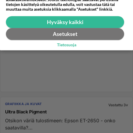
tietojen käsittelyä oikeutetulla edulla, voit vastustaa tätä tai
muuttaa muita asetuksia klikkaamalla "Asetukset" linkkiä.
Hyväksy kaikki
Asetukset
Tietosuoja
GRAFIIKKA JA KUVAT
Vastattu 3v
Ultra Black Pigment
Otsikon väriä tulostimeen: Epson ET-2650 - onko
saatavilla?...