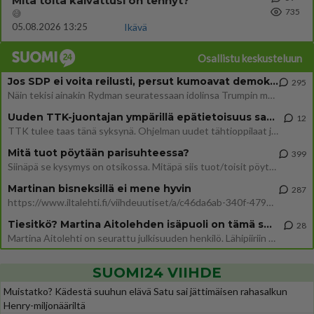
Mitä töitä kaivattusi on tehnyt?
735
😅
05.08.2026 13:25
Ikävä
Osallistu keskusteluun
Jos SDP ei voita reilusti, persut kumoavat demokratian Suomesta
295
Näin tekisi ainakin Rydman seuratessaan idolinsa Trumpin mallia https://www.is.fi/politiikka/art-2000012187244.html
Uuden TTK-juontajan ympärillä epätietoisuus sakenee - Nyt MTV hämmentää soppaa
12
TTK tulee taas tänä syksynä. Ohjelman uudet tähtioppilaat julkistetaan torstaina 6. elokuuta klo 14 alkavassa lehdistö
Mitä tuot pöytään parisuhteessa?
399
Siinäpä se kysymys on otsikossa. Mitäpä siis tuot/toisit pöytään parisuhteessa? Oletko mies vai nainen? Koetko sen mitä
Martinan bisneksillä ei mene hyvin
287
https://www.iltalehti.fi/viihdeuutiset/a/c46da6ab-340f-4790-aaa7-0865eed2336 Yrityksen konkurssihakemus on tullut kärä
Tiesitkö? Martina Aitolehden isäpuoli on tämä suosittu laulaja
28
Martina Aitolehti on seurattu julkisuuden henkilö. Lähipiiriin mahtuu muitakin tunnettuja henkilöitä. Tiesitkö, että Ma
SUOMI24 VIIHDE
Muistatko? Kädestä suuhun elävä Satu sai jättimäisen rahasalkun
Henry-miljonääriltä