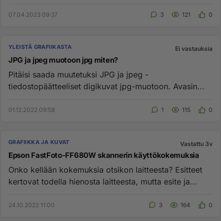
07.04.2023 09:37
3
121
0
YLEISTÄ GRAFIIKASTA
Ei vastauksia
JPG ja jpeg muotoon jpg miten?
Pitäisi saada muutetuksi JPG ja jpeg -
tiedostopäätteeliset digikuvat jpg-muotoon. Avasin
kuvat Photoshop Elementsissa ja...
01.12.2022 09:58
1
115
0
GRAFIIKKA JA KUVAT
Vastattu 3v
Epson FastFoto-FF680W skannerin käyttökokemuksia
Onko kellään kokemuksia otsikon laitteesta? Esitteet
kertovat todella hienosta laitteesta, mutta esite ja
mainos on esit...
24.10.2022 11:00
3
164
0