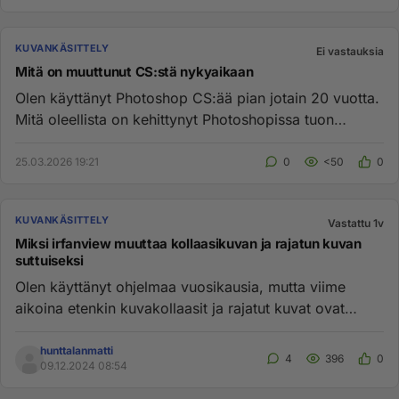
KUVANKÄSITTELY
Ei vastauksia
Mitä on muuttunut CS:stä nykyaikaan
Olen käyttänyt Photoshop CS:ää pian jotain 20 vuotta.
Mitä oleellista on kehittynyt Photoshopissa tuon
jälkeen? Lähinnä...
25.03.2026 19:21
0
<50
0
KUVANKÄSITTELY
Vastattu 1v
Miksi irfanview muuttaa kollaasikuvan ja rajatun kuvan
suttuiseksi
Olen käyttänyt ohjelmaa vuosikausia, mutta viime
aikoina etenkin kuvakollaasit ja rajatut kuvat ovat
muuttuneet suttuisi...
hunttalanmatti
4
396
0
09.12.2024 08:54