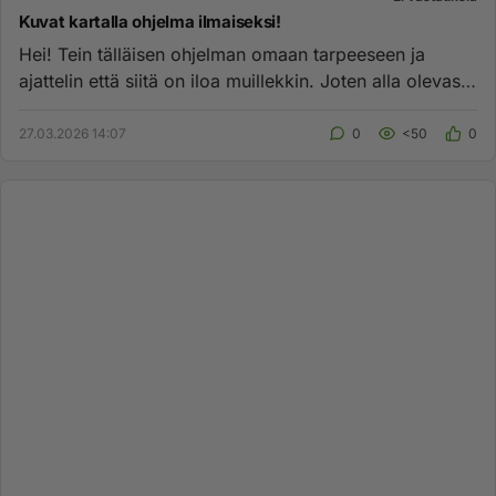
Kuvat kartalla ohjelma ilmaiseksi!
Hei! Tein tälläisen ohjelman omaan tarpeeseen ja
ajattelin että siitä on iloa muillekkin. Joten alla olevasta
linkistä p...
27.03.2026 14:07
0
<50
0