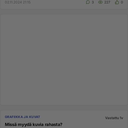
02.11.2024 21:15
3
227
0
GRAFIIKKA JA KUVAT
Vastattu 1v
Missä myydä kuvia rahasta?