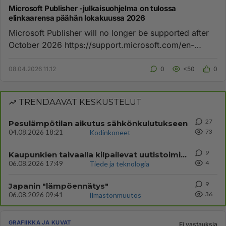
Microsoft Publisher -julkaisuohjelma on tulossa
elinkaarensa päähän lokakuussa 2026
Microsoft Publisher will no longer be supported after
October 2026 https://support.microsoft.com/en-
gb/office/microsoft...
08.04.2026 11:12
0
<50
0
TRENDAAVAT KESKUSTELUT
27
Pesulämpötilan aikutus sähkönkulutukseen
73
04.08.2026 18:21
Kodinkoneet
9
Kaupunkien taivaalla kilpailevat uutistoimistojen droonit poliisien ja muiden kanssa
4
06.08.2026 17:49
Tiede ja teknologia
9
Japanin "lämpöennätys"
36
06.08.2026 09:41
Ilmastonmuutos
GRAFIIKKA JA KUVAT
Ei vastauksia