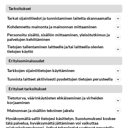
Tarkoitukset
GRAFIIKKA JA KUVAT
Vastattu 2v
Tarkat sijaintitiedot ja tunnistaminen laitetta skannaamalla
kuinka kuvat voi siirtää TIETOKONEELTA PUHELIMEEN!!??
Kohdennettu mainonta ja mainonnan mittaaminen
oon siirtäny mun kamerasta johdolla tietokoneelle
Personoitu sisältö, sisällön mittaaminen, yleisötutkimus ja
(windows) ja haluasin siirtää ne mun puhelimeen
palvelujen kehittäminen
(android) koska en tee...
Tietojen tallentaminen laitteelle ja/tai laitteella olevien
tietojen käyttö
Aukusti.L
17
1811
0
27.09.2023 17:57
Erityisominaisuudet
Tarkkojen sijaintitietojen käyttäminen
GRAFIIKKA JA KUVAT
Vastattu 2v
Tunnista laitteet aktiivisesti pyydettyjen tietojen perusteella
Kysymys kuvien uudelleennimeämisohjelmasta
Erityiset tarkoitukset
Onko kenelläkään tietoa, millä ohjelmalla voisi helposti
Tietoturva, väärinkäytösten ehkäiseminen ja virheiden
muuttaa valokuvien nimiä? Kuvia on sen verta paljon,
korjaaminen
että ei vi...
Mainonnan ja sisällön tekninen jakelu
11.09.2023 20:42
2
145
0
Hyväksymällä sallit tietojesi käsittelyn. Suostumuksesi koskee
tätä palvelua, hyväksymättä jättäminen voi vaikuttaa
asiakaskokemukseesi. Jotkut teknologiat saattavat perustella