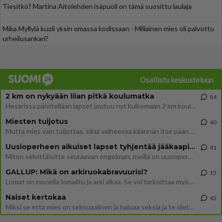
Tiesitkö? Martina Aitolehden isäpuoli on tämä suosittu laulaja
Mika Myllylä kuoli yksin omassa kodissaan - Millainen mies oli palvottu
urheilusankari?
Osallistu keskusteluun
2 km on nykyään liian pitkä koulumatka
84
Hesarissa päivitellään lapset joutuu nyt kulkemaan 2 km kouluun jösses. Ruostefillarilla tuo matka menee vaikka miten äk
Miesten tuijotus
40
Mutta mies vain tuijottaa, siinä vaiheessa käännän itse pään pois. Mikä juttu? Yleensä jos joku tuijottaa tai katsoo, hä
Uusioperheen aikuiset lapset tyhjentää jääkaapin käydessään
41
Miten selvittäisitte seuraavan ongelman, meillä on uusioperhe, minulla teini-ikäiset lapset ja puolisolla aikuiset, jotk
GALLUP: Mikä on arkiruokabravuurisi?
15
Lomat on monella lomailtu ja arki alkaa. Se voi tarkoittaa myös sitä, että grillailut on grillattu ja palataan arjen ruo
Naiset kertokaa
43
Miksi se että mies on seksuaalinen ja haluaa seksiä ja te olette hänen mielestänne haluttava on vastenmielistä? Mikä sii