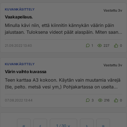
KUVANKÄSITTELY
Vastattu 3v
Vaakapeilaus.
Minulla kävi niin, että kiinnitin kännykän väärin päin
jalustaan. Tuloksena videot päät alaspäin. Miten saan
videon ääni...
21.09.2022 13:40
1
227
0
KUVANKÄSITTELY
Vastattu 3v
Värin vaihto kuvassa
Teen karttaa A3 kokoon. Käytän vain muutamia värejä
(tie, pelto. metsä vesi ym,) Pohjakartassa on useita
värisävyjä. Voi...
07.08.2022 13:44
3
216
0
1
/
30