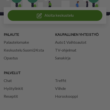
Aloita keskustelu
PALAUTE
KAUPALLINEN YHTEISTYÖ
Palautelomake
Auto1 Vaihtoautot
Keskustelu Suomi24:sta
TV-ohjelmat
Opastus
Sanakirja
PALVELUT
Chat
Treffit
Hyötylinkit
Viihde
Reseptit
Horoskooppi