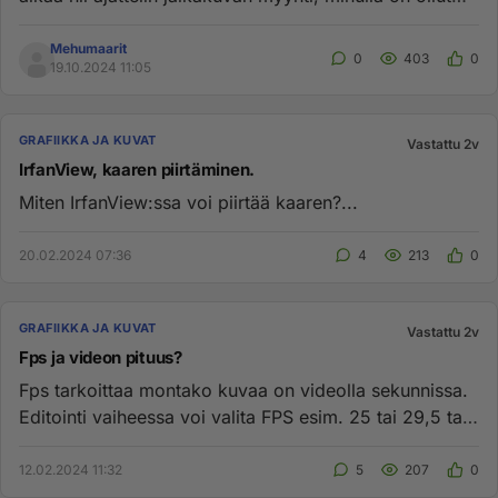
tosi rankkaa ...
Mehumaarit
0
403
0
19.10.2024 11:05
GRAFIIKKA JA KUVAT
Vastattu 2v
IrfanView, kaaren piirtäminen.
Miten IrfanView:ssa voi piirtää kaaren?...
20.02.2024 07:36
4
213
0
GRAFIIKKA JA KUVAT
Vastattu 2v
Fps ja videon pituus?
Fps tarkoittaa montako kuvaa on videolla sekunnissa.
Editointi vaiheessa voi valita FPS esim. 25 tai 29,5 tai
suurempi. ...
12.02.2024 11:32
5
207
0