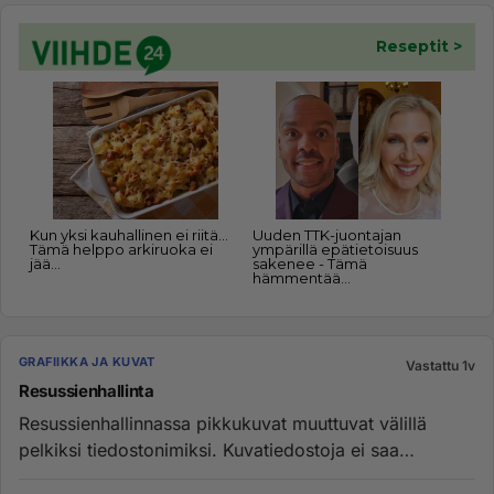
GRAFIIKKA JA KUVAT
Vastattu 1v
Resussienhallinta
Resussienhallinnassa pikkukuvat muuttuvat välillä
pelkiksi tiedostonimiksi. Kuvatiedostoja ei saa
muutettua kuten norm...