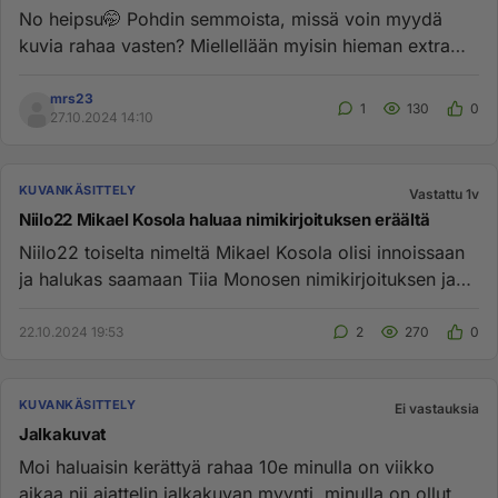
No heipsu🤭 Pohdin semmoista, missä voin myydä
kuvia rahaa vasten? Miellellään myisin hieman extra
tienestiä vastaan. �...
mrs23
1
130
0
27.10.2024 14:10
KUVANKÄSITTELY
Vastattu 1v
Niilo22 Mikael Kosola haluaa nimikirjoituksen eräältä
Niilo22 toiselta nimeltä Mikael Kosola olisi innoissaan
ja halukas saamaan Tiia Monosen nimikirjoituksen ja
fanikuvia ni...
22.10.2024 19:53
2
270
0
KUVANKÄSITTELY
Ei vastauksia
Jalkakuvat
Moi haluaisin kerättyä rahaa 10e minulla on viikko
aikaa nii ajattelin jalkakuvan myynti, minulla on ollut