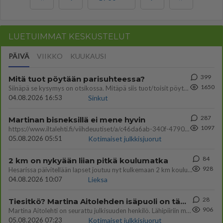
LUETUIMMAT KESKUSTELUT
PÄIVÄ
VIIKKO
KUUKAUSI
399
Mitä tuot pöytään parisuhteessa?
1650
Siinäpä se kysymys on otsikossa. Mitäpä siis tuot/toisit pöytään parisuhteessa? Oletko mies vai nainen? Koetko sen mitä
04.08.2026 16:53
Sinkut
287
Martinan bisneksillä ei mene hyvin
1097
https://www.iltalehti.fi/viihdeuutiset/a/c46da6ab-340f-4790-aaa7-0865eed2336 Yrityksen konkurssihakemus on tullut kärä
05.08.2026 05:51
Kotimaiset julkkisjuorut
84
2 km on nykyään liian pitkä koulumatka
928
Hesarissa päivitellään lapset joutuu nyt kulkemaan 2 km kouluun jösses. Ruostefillarilla tuo matka menee vaikka miten äk
04.08.2026 10:07
Lieksa
28
Tiesitkö? Martina Aitolehden isäpuoli on tämä suosittu laulaja
906
Martina Aitolehti on seurattu julkisuuden henkilö. Lähipiiriin mahtuu muitakin tunnettuja henkilöitä. Tiesitkö, että Ma
05.08.2026 07:23
Kotimaiset julkkisjuorut