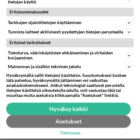
tietojen käyttö
Jotka eivät kuulu aiheeseen?...
Erityisominaisuudet
Tarkkojen sijaintitietojen käyttäminen
24.02.2017 12:43
10
256
0
Tunnista laitteet aktiivisesti pyydettyjen tietojen perusteella
Erityiset tarkoitukset
Tietoturva, väärinkäytösten ehkäiseminen ja virheiden
korjaaminen
Mainonnan ja sisällön tekninen jakelu
Hyväksymällä sallit tietojesi käsittelyn. Suostumuksesi koskee
tätä palvelua, hyväksymättä jättäminen voi vaikuttaa
asiakaskokemukseesi. Jotkut teknologiat saattavat perustella
tietojen käsittelyä oikeutetulla edulla, voit vastustaa tätä tai
muuttaa muita asetuksia klikkaamalla "Asetukset" linkkiä.
Hyväksy kaikki
Asetukset
Tietosuoja