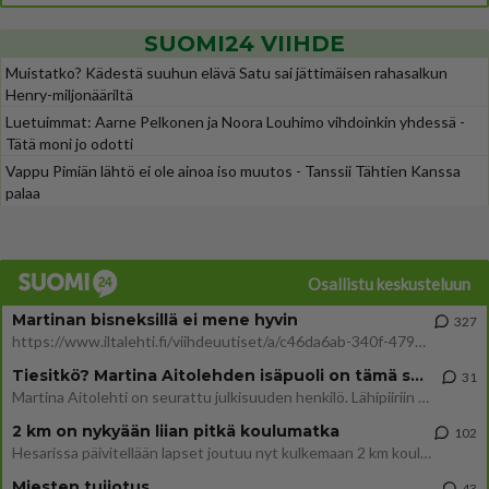
SUOMI24 VIIHDE
Muistatko? Kädestä suuhun elävä Satu sai jättimäisen rahasalkun
Henry-miljonääriltä
Luetuimmat: Aarne Pelkonen ja Noora Louhimo vihdoinkin yhdessä -
Tätä moni jo odotti
Vappu Pimiän lähtö ei ole ainoa iso muutos - Tanssii Tähtien Kanssa
palaa
Osallistu keskusteluun
Martinan bisneksillä ei mene hyvin
327
https://www.iltalehti.fi/viihdeuutiset/a/c46da6ab-340f-4790-aaa7-0865eed2336 Yrityksen konkurssihakemus on tullut kärä
Tiesitkö? Martina Aitolehden isäpuoli on tämä suosittu laulaja
31
Martina Aitolehti on seurattu julkisuuden henkilö. Lähipiiriin mahtuu muitakin tunnettuja henkilöitä. Tiesitkö, että Ma
2 km on nykyään liian pitkä koulumatka
102
Hesarissa päivitellään lapset joutuu nyt kulkemaan 2 km kouluun jösses. Ruostefillarilla tuo matka menee vaikka miten äk
Miesten tuijotus
43