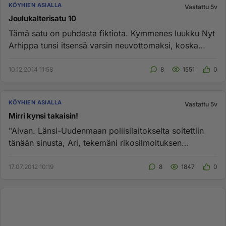
KÖYHIEN ASIALLA
Vastattu 5v
Joulukalterisatu 10
Tämä satu on puhdasta fiktiota. Kymmenes luukku Nyt
Arhippa tunsi itsensä varsin neuvottomaksi, koska
kukaan ei lämmen...
10.12.2014 11:58
8
1551
0
KÖYHIEN ASIALLA
Vastattu 5v
Mirri kynsi takaisin!
"Aivan. Länsi-Uudenmaan poliisilaitokselta soitettiin
tänään sinusta, Ari, tekemäni rikosilmoituksen
johdosta. Sen käsit...
17.07.2012 10:19
8
1847
0