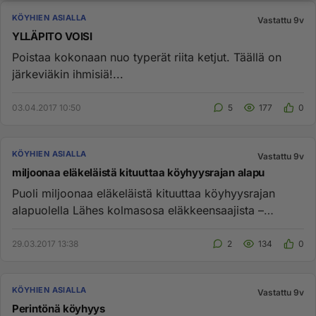
KÖYHIEN ASIALLA
Vastattu 9v
YLLÄPITO VOISI
Poistaa kokonaan nuo typerät riita ketjut. Täällä on
järkeviäkin ihmisiä!...
03.04.2017 10:50
5
177
0
KÖYHIEN ASIALLA
Vastattu 9v
miljoonaa eläkeläistä kituuttaa köyhyysrajan alapu
Puoli miljoonaa eläkeläistä kituuttaa köyhyysrajan
alapuolella Lähes kolmasosa eläkkeensaajista –
yhteensä 430 000 ihm...
29.03.2017 13:38
2
134
0
KÖYHIEN ASIALLA
Vastattu 9v
Perintönä köyhyys