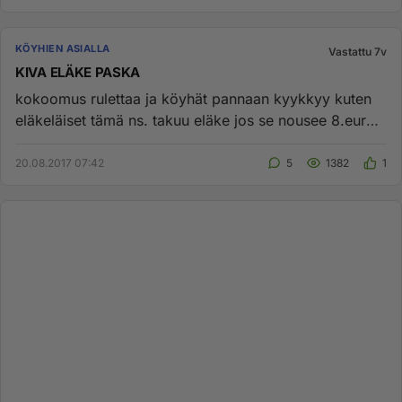
KÖYHIEN ASIALLA
Vastattu 7v
KIVA ELÄKE PASKA
kokoomus rulettaa ja köyhät pannaan kyykkyy kuten
eläkeläiset tämä ns. takuu eläke jos se nousee 8.euroa
niin pelkään pa...
20.08.2017 07:42
5
1382
1