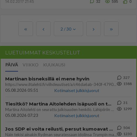
14.02.2017 21:45
32
595
0
2
/
30
LUETUIMMAT KESKUSTELUT
PÄIVÄ
VIIKKO
KUUKAUSI
327
Martinan bisneksillä ei mene hyvin
1588
https://www.iltalehti.fi/viihdeuutiset/a/c46da6ab-340f-4790-aaa7-0865eed2336 Yrityksen konkurssihakemus on tullut kärä
05.08.2026 05:51
Kotimaiset julkkisjuorut
31
Tiesitkö? Martina Aitolehden isäpuoli on tämä suosittu laulaja
1299
Martina Aitolehti on seurattu julkisuuden henkilö. Lähipiiriin mahtuu muitakin tunnettuja henkilöitä. Tiesitkö, että Ma
05.08.2026 07:23
Kotimaiset julkkisjuorut
504
Jos SDP ei voita reilusti, persut kumoavat demokratian Suomesta
1230
Näin tekisi ainakin Rydman seuratessaan idolinsa Trumpin mallia https://www.is.fi/politiikka/art-2000012187244.html