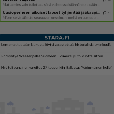
Mutta mies vain tuijottaa, siinä vaiheessa käännän itse pään pois. Mikä juttu? Yleensä jos joku tuijottaa tai katsoo, hä
Uusioperheen aikuiset lapset tyhjentää jääkaapin käydessään
50
Miten selvittäisitte seuraavan ongelman, meillä on uusioperhe, minulla teini-ikäiset lapset ja puolisolla aikuiset, jotk
STARA.FI
Lentomatkustajan laukusta löytyi varastettuja historiallisia tykinkuulia
Rockyhtye Weezer palaa Suomeen – viimeksi yli 25 vuotta sitten
Nyt tuli punainen varoitus 27 kaupunkiin Italiassa: ”Äärimmäinen helle”