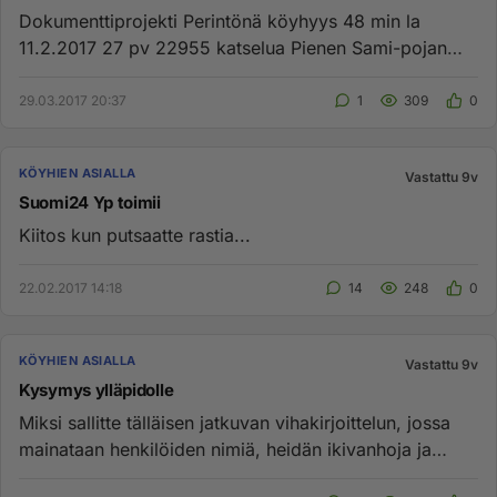
Dokumenttiprojekti Perintönä köyhyys 48 min la
11.2.2017 27 pv 22955 katselua Pienen Sami-pojan
vanhem...
29.03.2017 20:37
1
309
0
KÖYHIEN ASIALLA
Vastattu 9v
Suomi24 Yp toimii
Kiitos kun putsaatte rastia...
22.02.2017 14:18
14
248
0
KÖYHIEN ASIALLA
Vastattu 9v
Kysymys ylläpidolle
Miksi sallitte tälläisen jatkuvan vihakirjoittelun, jossa
mainataan henkilöiden nimiä, heidän ikivanhoja ja
vanhentuneit...