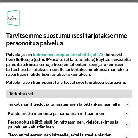
KÖYHIEN ASIALLA
Vastattu 8v
Onko Sauli
Koko ksnsan presidentti, myös köyhien yhteiskunnan
tuilla elävien?...
Tarvitsemme suostumuksesi tarjotaksemme
personoitua palvelua
21.02.2017 08:15
9
219
0
Palvelu ja sen
kolmannen osapuolen toimittajat (73)
keräävät
henkilötietoja (esim. IP-osoite tai laitetunniste) käyttäen evästeitä
ja muita teknisiä keinoja tietojen tallentamiseen ja lukemiseen
laitteellasi tarjotakseen sinulle tarkoituksenmukaisia mainoksia
KÖYHIEN ASIALLA
Vastattu 8v
ja parhaan mahdollisen asiakaskokemuksen.
Mitä on köyhyys
Palvelu ja sen kumppanit tarvitsevat suostumuksesi seuraaviin:
Olen tätä ajatellut ja mielessäni tutkiskellut aika paljon;
mitä on köyhyys? Suomessa? Tai mitä on rikkaus?
Tarkoitukset
Mitkä ovat n...
Tarkat sijaintitiedot ja tunnistaminen laitetta skannaamalla
23.08.2017 09:11
23
362
0
Kohdennettu mainonta ja mainonnan mittaaminen
Personoitu sisältö, sisällön mittaaminen, yleisötutkimus ja
palvelujen kehittäminen
KÖYHIEN ASIALLA
Vastattu 9v
Tietojen tallentaminen laitteelle ja/tai laitteella olevien
Voisiko ylläpito poistaa täältä kaikki aloitukset