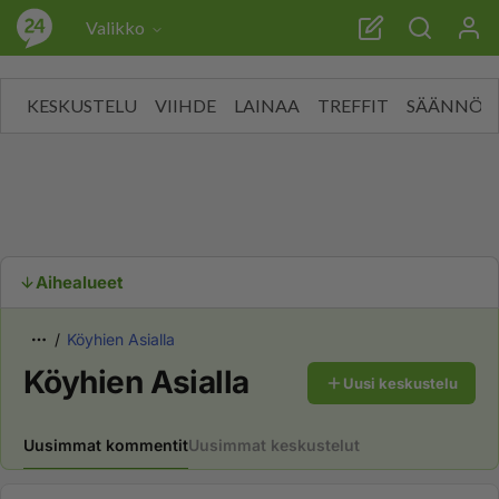
Iltakoulusta."/>
Iltakoulusta."/>
Valikko
KESKUSTELU
VIIHDE
LAINAA
TREFFIT
SÄÄNNÖT
Aihealueet
Köyhien Asialla
Köyhien Asialla
Uusi keskustelu
Uusimmat kommentit
Uusimmat keskustelut