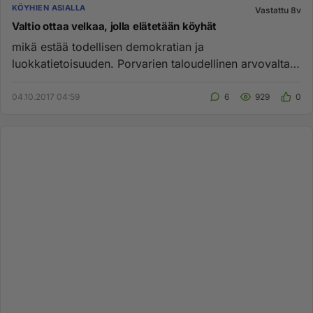
KÖYHIEN ASIALLA
Vastattu 8v
Valtio ottaa velkaa, jolla elätetään köyhät
mikä estää todellisen demokratian ja
luokkatietoisuuden. Porvarien taloudellinen arvovalta
on demokratian vastakohta. Mu...
04.10.2017 04:59
6
929
0