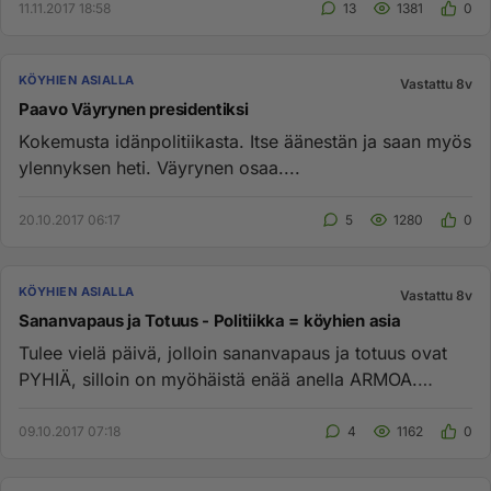
11.11.2017 18:58
13
1381
0
KÖYHIEN ASIALLA
Vastattu 8v
Paavo Väyrynen presidentiksi
Kokemusta idänpolitiikasta. Itse äänestän ja saan myös
ylennyksen heti. Väyrynen osaa....
20.10.2017 06:17
5
1280
0
KÖYHIEN ASIALLA
Vastattu 8v
Sananvapaus ja Totuus - Politiikka = köyhien asia
Tulee vielä päivä, jolloin sananvapaus ja totuus ovat
PYHIÄ, silloin on myöhäistä enää anella ARMOA.
Armoa saa vain tun...
09.10.2017 07:18
4
1162
0