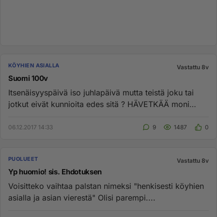
KÖYHIEN ASIALLA
Vastattu 8v
Suomi 100v
Itsenäisyyspäivä iso juhlapäivä mutta teistä joku tai
jotkut eivät kunnioita edes sitä ? HÄVETKÄÄ moni
menetti henkensä ...
06.12.2017 14:33
9
1487
0
PUOLUEET
Vastattu 8v
Yp huomio! sis. Ehdotuksen
Voisitteko vaihtaa palstan nimeksi "henkisesti köyhien
asialla ja asian vierestä" Olisi parempi....