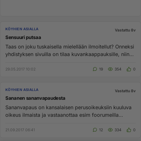
KÖYHIEN ASIALLA
Vastattu 8v
Sensuuri putsaa
Taas on joku tuskaisella mielellään ilmoitellut? Onneksi
yhdistyksen sivuilla on tilaa kuvankaappauksille, niin
saa jälk...
29.05.2017 10:02
19
354
0
KÖYHIEN ASIALLA
Vastattu 8v
Sananen sananvapaudesta
Sananvapaus on kansalaisen perusoikeuksiin kuuluva
oikeus ilmaista ja vastaanottaa esim foorumeilla
mielipiteitään. Su...
21.09.2017 06:41
12
334
0