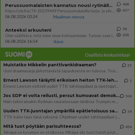
468
Perussuomalaisten kannatus nousi rytinällä Ylen tänään julkaisemassa tuoreimmassa gallup-kyselyssä.
657
https://yle.fi/a/74-20239449 Perussuomalaisilla hurja- ja ylivoimaisesti suurin nousu tässä uudessa Ylen gallupissa. Kyl
06.08.2026 03:24
Maailman menoa
38
Anteeksi arkuuteni
638
Olen säälittävä, mitä tulee sinun kohtaamiseen. Tunnen vaan itseni todella epävarmaksi sun kanssa. Jos minun olisi pitän
06.08.2026 16:54
Ikävä
Osallistu keskusteluun
Muistatko Mikkelin panttivankidraaman?
25
Uusi draamasarja järkyttävästä tapauksesta on tulossa. Tositapahtumiin perustuva sarja ammentaa vuoden 1986 Mikkelin pan
Ernest Lawson täräytti erikoisen heiton TTK-lehdistötilaisuudessa: " Onko tässä tarkoituksena...?"
1
Ernest Lawson esitteli uudet TTK-tähtioppilaat ja opettajat torstaina 6.8. lehdistölle. Tulevalla kaudella on yksi hausk
Jos SDP ei voita reilusti, persut kumoavat demokratian Suomesta
504
Näin tekisi ainakin Rydman seuratessaan idolinsa Trumpin mallia https://www.is.fi/politiikka/art-2000012187244.html
Uuden TTK-juontajan ympärillä epätietoisuus sakenee - Nyt MTV hämmentää soppaa
34
TTK tulee taas tänä syksynä. Ohjelman uudet tähtioppilaat julkistetaan torstaina 6. elokuuta klo 14 alkavassa lehdistö
Mitä tuot pöytään parisuhteessa?
456
Siinäpä se kysymys on otsikossa. Mitäpä siis tuot/toisit pöytään parisuhteessa? Oletko mies vai nainen? Koetko sen mitä