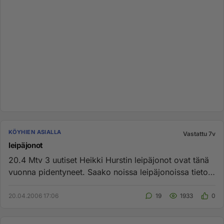
KÖYHIEN ASIALLA
Vastattu 7v
leipäjonot
20.4 Mtv 3 uutiset Heikki Hurstin leipäjonot ovat tänä
vuonna pidentyneet. Saako noissa leipäjonoissa tietoja
siitä onk...
20.04.2006 17:06
19
1933
0