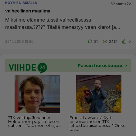
KÖYHIEN ASIALLA
Vastattu 7v
valheellinen maailma
Miksi me elämme tässä valheellisessa
maailmassa.????? Täällä menestyy vaan kierot ja
katalat ihmiset....
22.12.2006 13:30
21
2417
0