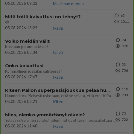
06.08.2026 09:02
Maailman menoa
65
Mitä töitä kaivattusi on tehnyt?
1011
😅
05.08.2026 13:25
Ikävä
74
Voiko meidän välit
970
Koskaan parantua tästä?
05.08.2026 05:34
Ikävä
53
Onko kaivattusi
756
Kummallinen jossakin suhteessa?
05.08.2026 17:47
Ikävä
110
Kiteen Pallon superpesisjoukkue pelaa huumeiden vaikutuksen alaisena
733
Huumerikos. Yleisesti uskotaan, että se seikka, että eräs KiPan pelaaja kärähtää huumeista, on vain jäävuoren huippu. M
05.08.2026 03:21
Kitee
75
Mies, olenko ymmärtänyt oikein?
722
Ystävyys/salainen suhde/molemmat ovat täysin poissuljettuja asioita? Nainen
05.08.2026 11:40
Ikävä