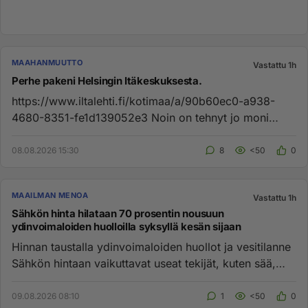
MAAHANMUUTTO
Vastattu 1h
Perhe pakeni Helsingin Itäkeskuksesta.
https://www.iltalehti.fi/kotimaa/a/90b60ec0-a938-
4680-8351-fe1d139052e3 Noin on tehnyt jo moni
muukin perhe....
08.08.2026 15:30
8
<50
0
MAAILMAN MENOA
Vastattu 1h
Sähkön hinta hilataan 70 prosentin nousuun
ydinvoimaloiden huolloilla syksyllä kesän sijaan
Hinnan taustalla ydinvoimaloiden huollot ja vesitilanne
Sähkön hintaan vaikuttavat useat tekijät, kuten sää,
tuotanto j...
09.08.2026 08:10
1
<50
0