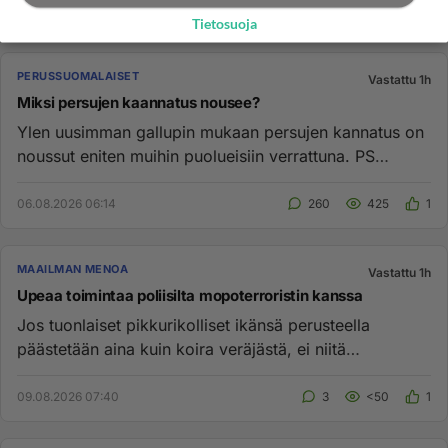
Tietosuoja
PERUSSUOMALAISET
Vastattu 1h
Miksi persujen kaannatus nousee?
Ylen uusimman gallupin mukaan persujen kannatus on
noussut eniten muihin puolueisiin verrattuna. PS
kannatus on nyt 15,...
06.08.2026 06:14
260
425
1
MAAILMAN MENOA
Vastattu 1h
Upeaa toimintaa poliisilta mopoterroristin kanssa
Jos tuonlaiset pikkurikolliset ikänsä perusteella
päästetään aina kuin koira veräjästä, ei niitä
myöhemminkään kuriin sa...
09.08.2026 07:40
3
<50
1