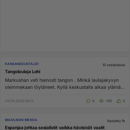
KANSANEDUSTAJAT
Ei vastauksia
Tangolaulaja Lohi
Markushan veti hienosti tangon . Minkä laulajakyvyn
olemmekaan löytäneet. Kyllä keskustalla alkaa ylämäki
....
09.08.2026 08:13
0
<50
0
MAAILMAN MENOA
Vastattu 1h
Espanjaa johtaa sosialistit vaikka hävisivät vaalit