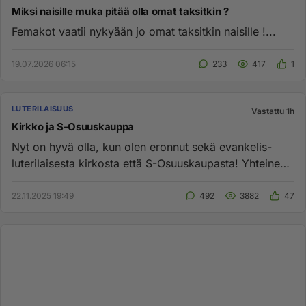
Miksi naisille muka pitää olla omat taksitkin ?
Femakot vaatii nykyään jo omat taksitkin naisille !...
19.07.2026 06:15
233
417
1
LUTERILAISUUS
Vastattu 1h
Kirkko ja S-Osuuskauppa
Nyt on hyvä olla, kun olen eronnut sekä evankelis-
luterilaisesta kirkosta että S-Osuuskaupasta! Yhteinen
nimittäjä noill...
22.11.2025 19:49
492
3882
47