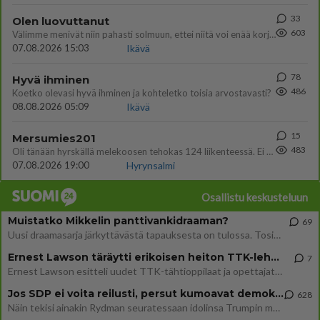
33
Olen luovuttanut
603
Välimme menivät niin pahasti solmuun, ettei niitä voi enää korjata. On aika jatkaa elämässä eteenpäin. Toivon sulle kaik
07.08.2026 15:03
Ikävä
78
Hyvä ihminen
486
Koetko olevasi hyvä ihminen ja kohteletko toisia arvostavasti?
08.08.2026 05:09
Ikävä
15
Mersumies201
483
Oli tänään hyrskällä melekoosen tehokas 124 liikenteessä. Ei paljon vastamäki haitannu....
07.08.2026 19:00
Hyrynsalmi
Osallistu keskusteluun
Muistatko Mikkelin panttivankidraaman?
69
Uusi draamasarja järkyttävästä tapauksesta on tulossa. Tositapahtumiin perustuva sarja ammentaa vuoden 1986 Mikkelin pan
Ernest Lawson täräytti erikoisen heiton TTK-lehdistötilaisuudessa: " Onko tässä tarkoituksena...?"
7
Ernest Lawson esitteli uudet TTK-tähtioppilaat ja opettajat torstaina 6.8. lehdistölle. Tulevalla kaudella on yksi hausk
Jos SDP ei voita reilusti, persut kumoavat demokratian Suomesta
628
Näin tekisi ainakin Rydman seuratessaan idolinsa Trumpin mallia https://www.is.fi/politiikka/art-2000012187244.html