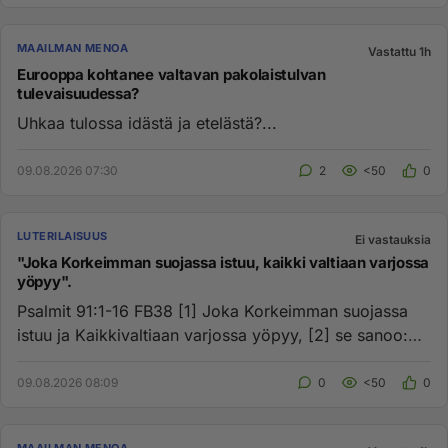
MAAILMAN MENOA
Vastattu 1h
Eurooppa kohtanee valtavan pakolaistulvan
tulevaisuudessa?
Uhkaa tulossa idästä ja etelästä?...
09.08.2026 07:30
2
<50
0
LUTERILAISUUS
Ei vastauksia
"Joka Korkeimman suojassa istuu, kaikki valtiaan varjossa
yöpyy".
Psalmit 91:1-16 FB38 [1] Joka Korkeimman suojassa
istuu ja Kaikkivaltiaan varjossa yöpyy, [2] se sanoo:
"Herra on minu...
09.08.2026 08:09
0
<50
0