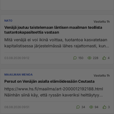
NATO
Vastattu 1h
Venäjä joutuu taistelemaan läntisen maailman teollista
tuotantokapasiteettia vastaan
Mitä venäjä ei voi ikinä voittaa, tuotantoa kasvatetaan
kapitalistisessa järjestelmässä lähes rajattomasti, kun
tilauksi...
03.08.2026 09:12
150
228
4
MAAILMAN MENOA
Vastattu 1h
Persut on Venäjän asialla elämöidessään Ceutasta
https://www.hs.fi/maailma/art-2000012192188.html
Näinhän siinä käy, että ryssän kaveriksi heittäytyy
riehuva persulauma...
08.08.2026 09:51
34
94
3