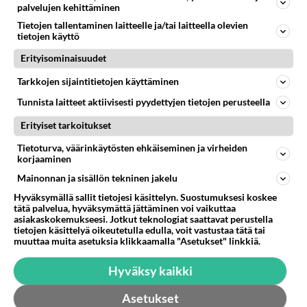
Suomen tehtävä valinta sähköautojen ja datakeskusten
palvelujen kehittäminen
välillä?
Tietojen tallentaminen laitteelle ja/tai laitteella olevien
Jos maa sähköautoistetaan kokonaan ja 200
tietojen käyttö
datakeskusta 10 vuoden päästä.Meidän sähkönkulutus
Erityisominaisuudet
jopa kolminkertaistuu nykyh...
Tarkkojen sijaintitietojen käyttäminen
09.08.2026 08:06
0
<50
0
Tunnista laitteet aktiivisesti pyydettyjen tietojen perusteella
Erityiset tarkoitukset
Tietoturva, väärinkäytösten ehkäiseminen ja virheiden
korjaaminen
Mainonnan ja sisällön tekninen jakelu
Hyväksymällä sallit tietojesi käsittelyn. Suostumuksesi koskee
tätä palvelua, hyväksymättä jättäminen voi vaikuttaa
asiakaskokemukseesi. Jotkut teknologiat saattavat perustella
tietojen käsittelyä oikeutetulla edulla, voit vastustaa tätä tai
muuttaa muita asetuksia klikkaamalla "Asetukset" linkkiä.
Hyväksy kaikki
Asetukset