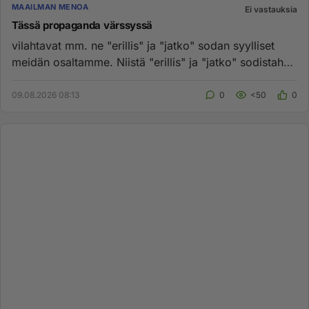
MAAILMAN MENOA
Ei vastauksia
Tässä propaganda värssyssä
vilahtavat mm. ne "erillis" ja "jatko" sodan syylliset
meidän osaltamme. Niistä "erillis" ja "jatko" sodistahan
meille ...
09.08.2026 08:13
0
<50
0