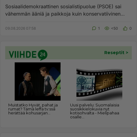
Sosiaalidemokraattinen sosialistipuolue (PSOE) sai
vähemmän ääniä ja paikkoja kuin konservatiivinen
Kansanpuolue (PP). T...
09.08.2026 07:58
1
<50
0