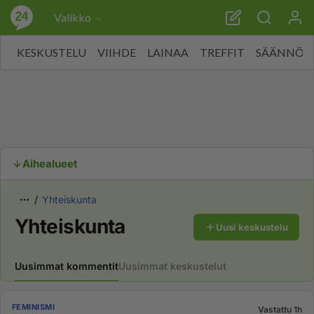
Valikko
KESKUSTELU
VIIHDE
LAINAA
TREFFIT
SÄÄNNÖT
Aihealueet
Yhteiskunta
Yhteiskunta
Uusi keskustelu
Uusimmat kommentit
Uusimmat keskustelut
FEMINISMI
Vastattu 1h