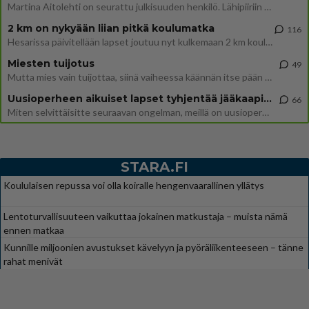
Martina Aitolehti on seurattu julkisuuden henkilö. Lähipiiriin mahtuu muitakin tunnettuja henkilöitä. Tiesitkö, että Ma
2 km on nykyään liian pitkä koulumatka
116
Hesarissa päivitellään lapset joutuu nyt kulkemaan 2 km kouluun jösses. Ruostefillarilla tuo matka menee vaikka miten äk
Miesten tuijotus
49
Mutta mies vain tuijottaa, siinä vaiheessa käännän itse pään pois. Mikä juttu? Yleensä jos joku tuijottaa tai katsoo, hä
Uusioperheen aikuiset lapset tyhjentää jääkaapin käydessään
66
Miten selvittäisitte seuraavan ongelman, meillä on uusioperhe, minulla teini-ikäiset lapset ja puolisolla aikuiset, jotk
STARA.FI
Koululaisen repussa voi olla koiralle hengenvaarallinen yllätys
Lentoturvallisuuteen vaikuttaa jokainen matkustaja – muista nämä
ennen matkaa
Kunnille miljoonien avustukset kävelyyn ja pyöräliikenteeseen – tänne
rahat menivät