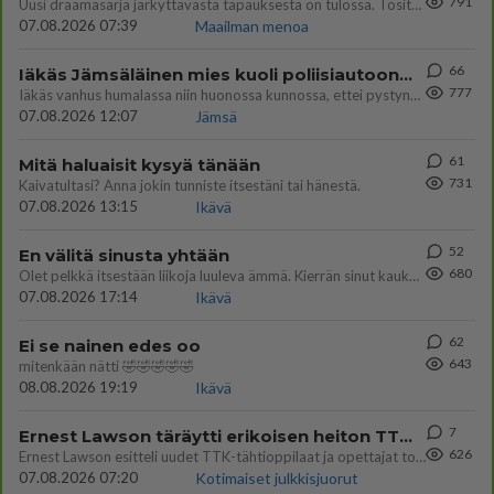
791
Uusi draamasarja järkyttävästä tapauksesta on tulossa. Tositapahtumiin perustuva sarja ammentaa vuoden 1986 Mikkelin pan
07.08.2026 07:39
Maailman menoa
66
Iäkäs Jämsäläinen mies kuoli poliisiautoon matkalla Jyväskylän putkaan
777
Iäkäs vanhus humalassa niin huonossa kunnossa, ettei pystynyt huolehtimaan itsestään niin ainoa apu sillä hetkellä oli
07.08.2026 12:07
Jämsä
61
Mitä haluaisit kysyä tänään
731
Kaivatultasi? Anna jokin tunniste itsestäni tai hänestä.
07.08.2026 13:15
Ikävä
52
En välitä sinusta yhtään
680
Olet pelkkä itsestään liikoja luuleva ämmä. Kierrän sinut kaukaa nyt ja aina. Olit mulle pelkkä lelu vaan.
07.08.2026 17:14
Ikävä
62
Ei se nainen edes oo
643
mitenkään nätti 🤣🤣🤣🤣🤣
08.08.2026 19:19
Ikävä
7
Ernest Lawson täräytti erikoisen heiton TTK-lehdistötilaisuudessa: " Onko tässä tarkoituksena...?"
626
Ernest Lawson esitteli uudet TTK-tähtioppilaat ja opettajat torstaina 6.8. lehdistölle. Tulevalla kaudella on yksi hausk
07.08.2026 07:20
Kotimaiset julkkisjuorut