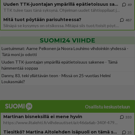
Uuden TTK-juontajan ympärillä epätietoisuus sakenee - Nyt MTV hämmentää soppaa
49
TTK tulee taas tänä syksynä. Ohjelman uudet tähtioppilaat julkistetaan torstaina 6. elokuuta klo 14 alkavassa lehdistö
Mitä tuot pöytään parisuhteessa?
487
Siinäpä se kysymys on otsikossa. Mitäpä siis tuot/toisit pöytään parisuhteessa? Oletko mies vai nainen? Koetko sen mitä
SUOMI24 VIIHDE
Luetuimmat: Aarne Pelkonen ja Noora Louhimo vihdoinkin yhdessä -
Tätä moni jo odotti
Uuden TTK-juontajan ympärillä epätietoisuus sakenee - Tämä
hämmentää soppaa
Danny, 83, teki yllättävän teon - Missä on 25-vuotias Helmi
Loukasmäki?
Osallistu keskusteluun
Martinan bisneksillä ei mene hyvin
333
https://www.iltalehti.fi/viihdeuutiset/a/c46da6ab-340f-4790-aaa7-0865eed2336 Yrityksen konkurssihakemus on tullut kärä
Tiesitkö? Martina Aitolehden isäpuoli on tämä suosittu laulaja
35