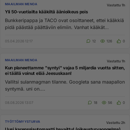
MAAILMAN MENOA
Vastattu 1h
Yli 50-vuotiailta kääkiltä äänioikeus pois
Bunkkeripappa ja TACO ovat osoittaneet, ettei kääkkiä
pidä päästää päättäviin elimiin. Vanhat kääkät
äänestävät kääkkiä...
05.04.2026 12:17
12
126
0
MAAILMAN MENOA
Vastattu 1h
Kun planeettamme "syntyi" vajaa 5 miljardia vuotta sitten,
ei täällä voinut elää Jeesuskaan!
Vallitsi sulanmagman tilanne. Googleta sana maapallon
syntymä. uni on....
08.08.2026 13:07
18
56
0
TYÖTTÖMYYSTURVA
Vastattu 2h
Uusi karenssiautomaatti havaittu! (oikeusturvaongelma)