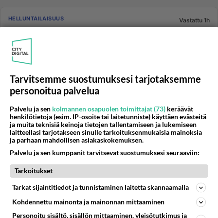
HELLUNTAILAISUUS
Vastattu 1h
Antikristuksen valtakunta. Kauan se kestää?
Jatkuuko 3,5v jälkeen tämä saatanasta oleva
antikristuksen valtakunta sitten kokien suuria tuhoja ja
vastoinkäymisiä, an...
Tarvitsemme suostumuksesi tarjotaksemme
08.08.2026 07:36
10
65
0
personoitua palvelua
Palvelu ja sen
kolmannen osapuolen toimittajat (73)
keräävät
MAAILMAN MENOA
Vastattu 1h
henkilötietoja (esim. IP-osoite tai laitetunniste) käyttäen evästeitä
ja muita teknisiä keinoja tietojen tallentamiseen ja lukemiseen
Vasemmistolaisten yksinäisyys paljastuu hyvin palstalla
laitteellasi tarjotakseen sinulle tarkoituksenmukaisia mainoksia
he kirjoittelevat tänne pitkin yötä täysin idioottimaisia
ja parhaan mahdollisen asiakaskokemuksen.
juttuja, ihan vaan siksi, että saisivat edes jotain seuraa.
Palvelu ja sen kumppanit tarvitsevat suostumuksesi seuraaviin:
...
Tarkoitukset
09.08.2026 06:29
5
<50
1
Tarkat sijaintitiedot ja tunnistaminen laitetta skannaamalla
Kohdennettu mainonta ja mainonnan mittaaminen
MAAILMAN MENOA
Ei vastauksia
Personoitu sisältö, sisällön mittaaminen, yleisötutkimus ja