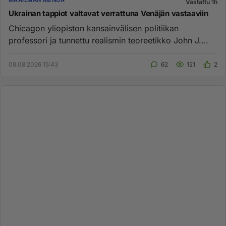
MAAILMAN MENOA
Vastattu 1h
Ukrainan tappiot valtavat verrattuna Venäjän vastaaviin
Chicagon yliopiston kansainvälisen politiikan
professori ja tunnettu realismin teoreetikko John J.
Mearsheimer ei tyypil...
08.08.2026 15:43
62
121
2