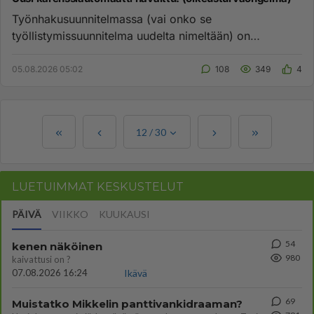
Työnhakusuunnitelmassa (vai onko se
työllistymissuunnitelma uudelta nimeltään) on
vaatimus: "xx.09.2026 mennessä työnhak...
05.08.2026 05:02
108
349
4
12
/
30
LUETUIMMAT KESKUSTELUT
PÄIVÄ
VIIKKO
KUUKAUSI
54
kenen näköinen
980
kaivattusi on ?
07.08.2026 16:24
Ikävä
69
Muistatko Mikkelin panttivankidraaman?