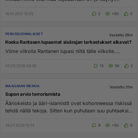
suomessakin eikä toiv...
16.01.2021 15:05
2
<50
0
PERUSSUOMALAISET
Vastattu 28m
Koska Rantasen lupaamat sisärajan tarkastukset alkavat?
Viime viikolla Rantanen lupasi niitä tälle viikolle....
05.08.2026 06:39
13
56
2
MAAILMAN MENOA
Vastattu 31m
Supon arvio terrorismista
Ääriokeisto ja ääri-islamistit ovat kohonneessa riskissä
tehdä näitä tekoja. Sitten kun puhutaan suu puhtaaksi,
nii näil...
26.07.2026 10:13
8
<50
0