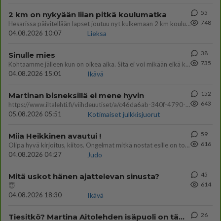
55
2 km on nykyään liian pitkä koulumatka
748
Hesarissa päivitellään lapset joutuu nyt kulkemaan 2 km kouluun jösses. Ruostefillarilla tuo matka menee vaikka miten äk
04.08.2026 10:07
Lieksa
38
Sinulle mies
735
Kohtaamme jälleen kun on oikea aika. Sitä ei voi mikään eikä kukaan estää <3 <3
04.08.2026 15:01
Ikävä
152
Martinan bisneksillä ei mene hyvin
643
https://www.iltalehti.fi/viihdeuutiset/a/c46da6ab-340f-4790-aaa7-0865eed2336 Yrityksen konkurssihakemus on tullut kärä
05.08.2026 05:51
Kotimaiset julkkisjuorut
59
Miia Heikkinen avautui !
616
Olipa hyvä kirjoitus, kiitos. Ongelmat mitkä nostat esille on todellisia ja tämä ylimielisyys totta ja se näkyy kaikessa
04.08.2026 04:27
Judo
45
Mitä uskot hänen ajattelevan sinusta?
614
😇
04.08.2026 18:30
Ikävä
26
Tiesitkö? Martina Aitolehden isäpuoli on tämä suosittu laulaja