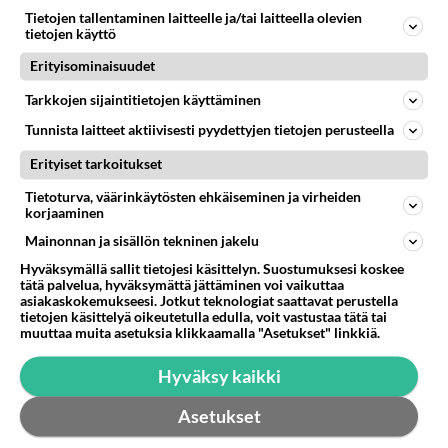
VAPAA-AJATTELU
Vastattu 38m
Tietojen tallentaminen laitteelle ja/tai laitteella olevien
Pandasta puheenjohtaja
tietojen käyttö
Pandalla on laajaa kokemusta kansalaisjärjestön
Erityisominaisuudet
pyörittämisestä. Oli mukana luomassa vaparien
Tarkkojen sijaintitietojen käyttäminen
puhutuinta kampanjaa 16 vu...
03.08.2026 15:16
10
<50
0
Tunnista laitteet aktiivisesti pyydettyjen tietojen perusteella
Erityiset tarkoitukset
Tietoturva, väärinkäytösten ehkäiseminen ja virheiden
korjaaminen
Mainonnan ja sisällön tekninen jakelu
Hyväksymällä sallit tietojesi käsittelyn. Suostumuksesi koskee
tätä palvelua, hyväksymättä jättäminen voi vaikuttaa
asiakaskokemukseesi. Jotkut teknologiat saattavat perustella
tietojen käsittelyä oikeutetulla edulla, voit vastustaa tätä tai
muuttaa muita asetuksia klikkaamalla "Asetukset" linkkiä.
Hyväksy kaikki
Asetukset