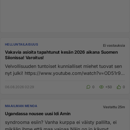
HELLUNTAILAISUUS
Ei vastauksia
Vakavia asioita tapahtunut kesän 2026 aikana Suomen
Siionissa! Varoitus!
Velvollisuuden tuntoiset kunnialliset miehet tuovat sen
nyt julki! https://www.youtube.com/watch?v=OD51r9-
MBnk Varoitu...
06.08.2026 02:29
0
<50
0
MAAILMAN MENOA
Vastattu 25m
Ugandassa nousee uusi Idi Amin
syndrooma esiin? Vanha kurppa ei väisty pallilta, ei
mikään ihme että maa vajoaa.Näin on jo käynyt