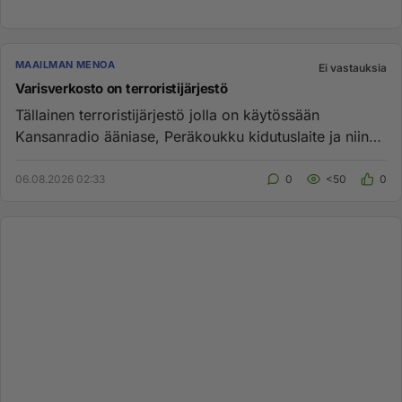
MAAILMAN MENOA
Ei vastauksia
Varisverkosto on terroristijärjestö
Tällainen terroristijärjestö jolla on käytössään
Kansanradio ääniase, Peräkoukku kidutuslaite ja niin
edelleen pitäisi k...
06.08.2026 02:33
0
<50
0