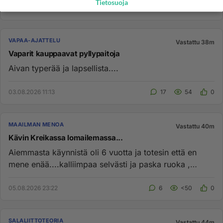
Tietosuoja
VAPAA-AJATTELU
Vastattu 38m
Vaparit kauppaavat pyllypaitoja
Aivan typerää ja lapsellista....
03.08.2026 11:13
17
54
0
MAAILMAN MENOA
Vastattu 40m
Kävin Kreikassa lomailemassa...
Aiemmasta käynnistä oli 6 vuotta ja totesin että en
mene enää....kalliimpaa selvästi ja paska ruoka ,
kuuma ja savu hais...
05.08.2026 23:22
6
<50
0
SALALIITTOTEORIA
Vastattu 44m