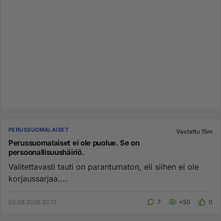
PERUSSUOMALAISET
Vastattu 15m
Perussuomalaiset ei ole puolue. Se on
persoonallisuushäiriö.
Valitettavasti tauti on parantumaton, eli siihen ei ole
korjaussarjaa....
05.08.2026 20:17
7
<50
0