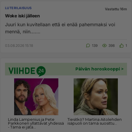
LUTERILAISUUS
Vastattu 16m
Woke iski jälleen
Juuri kun kuvitellaan että ei enää pahemmaksi voi
mennä, niin....
https://www.suomenuutiset.fi/islamisaatiolle-vauhtia-...
03.08.2026 15:18
139
398
1