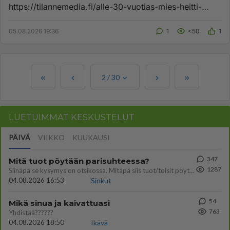
https://tilannemedia.fi/alle-30-vuotias-mies-heitti-
kaksi-polttopulloa-kohti-sairaala...
05.08.2026 19:36
1
<50
1
2
/
30
LUETUIMMAT KESKUSTELUT
PÄIVÄ
VIIKKO
KUUKAUSI
347
Mitä tuot pöytään parisuhteessa?
1287
Siinäpä se kysymys on otsikossa. Mitäpä siis tuot/toisit pöytään parisuhteessa? Oletko mies vai nainen? Koetko sen mitä
04.08.2026 16:53
Sinkut
54
Mikä sinua ja kaivattuasi
763
Yhdistää??????
04.08.2026 18:50
Ikävä