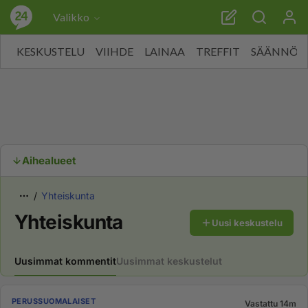
Valikko
KESKUSTELU
VIIHDE
LAINAA
TREFFIT
SÄÄNNÖT
Aihealueet
Yhteiskunta
Yhteiskunta
Uusi keskustelu
Uusimmat kommentit
Uusimmat keskustelut
PERUSSUOMALAISET
Vastattu 14m