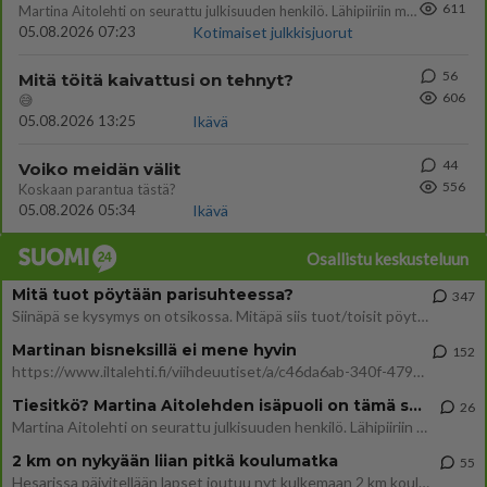
611
Martina Aitolehti on seurattu julkisuuden henkilö. Lähipiiriin mahtuu muitakin tunnettuja henkilöitä. Tiesitkö, että Ma
05.08.2026 07:23
Kotimaiset julkkisjuorut
56
Mitä töitä kaivattusi on tehnyt?
606
😅
05.08.2026 13:25
Ikävä
44
Voiko meidän välit
556
Koskaan parantua tästä?
05.08.2026 05:34
Ikävä
Osallistu keskusteluun
Mitä tuot pöytään parisuhteessa?
347
Siinäpä se kysymys on otsikossa. Mitäpä siis tuot/toisit pöytään parisuhteessa? Oletko mies vai nainen? Koetko sen mitä
Martinan bisneksillä ei mene hyvin
152
https://www.iltalehti.fi/viihdeuutiset/a/c46da6ab-340f-4790-aaa7-0865eed2336 Yrityksen konkurssihakemus on tullut kärä
Tiesitkö? Martina Aitolehden isäpuoli on tämä suosittu laulaja
26
Martina Aitolehti on seurattu julkisuuden henkilö. Lähipiiriin mahtuu muitakin tunnettuja henkilöitä. Tiesitkö, että Ma
2 km on nykyään liian pitkä koulumatka
55
Hesarissa päivitellään lapset joutuu nyt kulkemaan 2 km kouluun jösses. Ruostefillarilla tuo matka menee vaikka miten äk