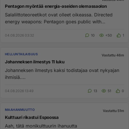
Pentagon myöntää energia-aseiden olemassaolon
Salaliittoteoreetikot ovat olleet oikeassa. Directed
energy weapons: Pentagon goes public with
technology | Katie Pavlic...
04.08.2026 03:32
10
<50
1
HELLUNTAILAISUUS
Vastattu 46m
Johanneksen ilmestys 11 luku
Johanneksen ilmestys kaksi todistajaa ovat nykyajan
ihmisiä....
04.08.2026 13:49
13
51
0
MAAHANMUUTTO
Vastattu 51m
Kulttuuri rikastui Espoossa
Aah, tätä monikulttuurin ihanuutta