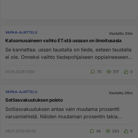
VAPAA-AJATTELU
Vastattu 35m
Katsomusaineen vaihto ET:stä ussaan on ilmoitusasia
Se kannattaa: ussan taustalla on tiede, eeteen taustalla
ei ole. Onneksi vaihto tiedepohjaiseen oppiaineeseen
on ilmoitu...
01.05.2026 13:50
70
517
0
VAPAA-AJATTELU
Vastattu 36m
Sotilasvakuutuksen poisto
Sotilasvakuutuksen antaa vain muutama prosentti
varusmiehistä. Näiden muutaman prosentin takia
joukko joudutaan jakamaan...
06.01.2026 00:00
34
243
0