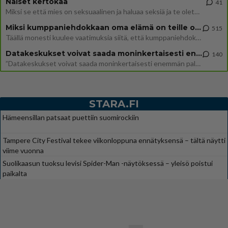
Naiset kertokaa
41
Miksi se että mies on seksuaalinen ja haluaa seksiä ja te olette hänen mielestänne haluttava on vastenmielistä? Mikä sii
Miksi kumppaniehdokkaan oma elämä on teille ongelma?
515
Täällä monesti kuulee vaatimuksia siitä, että kumppaniehdokkaalla ei saisi olla lemmikkejä, lapsia, kavereita, eksiä, su
Datakeskukset voivat saada moninkertaisesti enemmän palautuksia kuin mitä ne maksavat veroja
140
”Datakeskukset voivat saada moninkertaisesti enemmän palautuksia kuin mitä ne maksavat veroja”, sanoo professori Jussi K
STARA.FI
Hämeensillan patsaat puettiin suomirockiin
Tampere City Festival tekee viikonloppuna ennätyksensä – tältä näytti
viime vuonna
Suolikaasun tuoksu levisi Spider-Man -näytöksessä – yleisö poistui
paikalta