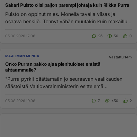
Sakari Puisto olisi paljon parempi johtaja kuin Riikka Purra
Puisto on oppinut mies. Monella tavalla viisas ja
osaava henkilö. Tehnyt vähän muutakin kuin makaillut
sohvalla puolison...
05.08.2026 17:06
26
56
0
MAAILMAN MENOA
Vastattu 14m
Onko Purran pakko ajaa pienituloiset entistä
ahtaammalle?
"Purra pyrkii päättämään jo seuraavan vaalikauden
säästöistä Valtiovarainministerin esittelemä
budjettiehdotus jatkaa t...
05.08.2026 19:08
7
<50
2