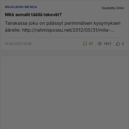
MAAILMAN MENOA
Vastattu 34m
Mitä somalit täällä tekevät?
Tanskassa joku on päässyt perimmäisen kysymyksen
äärelle: http://rahmispossu.net/2012/05/31/mita-
hittoa-16-943-somalia-o...
31.05.2012 18:58
57
1401
0