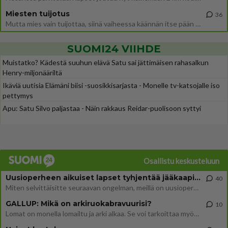
Miesten tuijotus
36
Mutta mies vain tuijottaa, siinä vaiheessa käännän itse pään pois. Mikä juttu? Yleensä jos joku tuijottaa tai katsoo, hä
SUOMI24 VIIHDE
Muistatko? Kädestä suuhun elävä Satu sai jättimäisen rahasalkun
Henry-miljonääriltä
Ikäviä uutisia Elämäni biisi -suosikkisarjasta - Monelle tv-katsojalle iso
pettymys
Apu: Satu Silvo paljastaa - Näin rakkaus Reidar-puolisoon syttyi
Osallistu keskusteluun
Uusioperheen aikuiset lapset tyhjentää jääkaapin käydessään
40
Miten selvittäisitte seuraavan ongelman, meillä on uusioperhe, minulla teini-ikäiset lapset ja puolisolla aikuiset, jotk
GALLUP: Mikä on arkiruokabravuurisi?
10
Lomat on monella lomailtu ja arki alkaa. Se voi tarkoittaa myös sitä, että grillailut on grillattu ja palataan arjen ruo