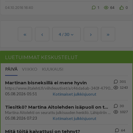
keskustella tääl...
04.10.2016 16:40
1
64
0
4
/
30
LUETUIMMAT KESKUSTELUT
PÄIVÄ
VIIKKO
KUUKAUSI
301
Martinan bisneksillä ei mene hyvin
1243
https://www.iltalehti.fi/viihdeuutiset/a/c46da6ab-340f-4790-aaa7-0865eed2336 Yrityksen konkurssihakemus on tullut kärä
05.08.2026 05:51
Kotimaiset julkkisjuorut
30
Tiesitkö? Martina Aitolehden isäpuoli on tämä suosittu laulaja
1027
Martina Aitolehti on seurattu julkisuuden henkilö. Lähipiiriin mahtuu muitakin tunnettuja henkilöitä. Tiesitkö, että Ma
05.08.2026 07:23
Kotimaiset julkkisjuorut
64
Mitä töitä kaivattusi on tehnyt?