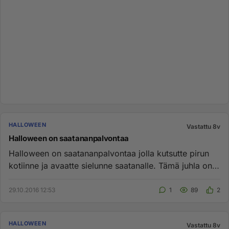
HALLOWEEN
Vastattu 8v
Halloween on saatananpalvontaa
Halloween on saatananpalvontaa jolla kutsutte pirun
kotiinne ja avaatte sielunne saatanalle. Tämä juhla on
välittömästi ...
29.10.2016 12:53
1
89
2
HALLOWEEN
Vastattu 8v