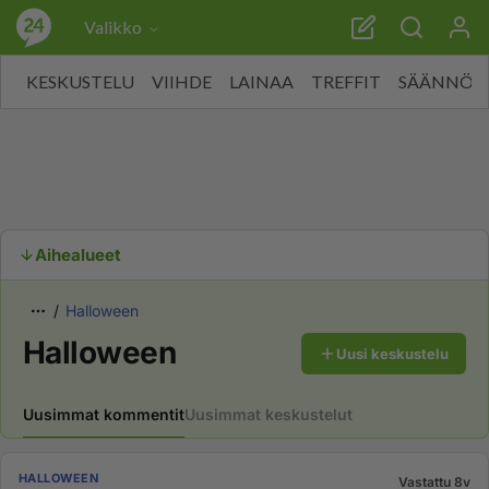
Valikko
KESKUSTELU
VIIHDE
LAINAA
TREFFIT
SÄÄNNÖT
Aihealueet
Halloween
Halloween
Uusi keskustelu
Uusimmat kommentit
Uusimmat keskustelut
HALLOWEEN
Vastattu 8v