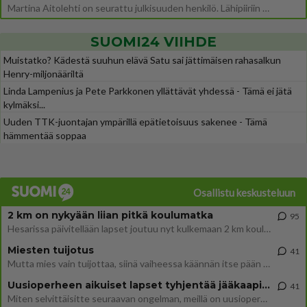
Martina Aitolehti on seurattu julkisuuden henkilö. Lähipiiriin mahtuu muitakin tunnettuja henkilöitä. Tiesitkö, että Ma
SUOMI24 VIIHDE
Muistatko? Kädestä suuhun elävä Satu sai jättimäisen rahasalkun
Henry-miljonääriltä
Linda Lampenius ja Pete Parkkonen yllättävät yhdessä - Tämä ei jätä
kylmäksi...
Uuden TTK-juontajan ympärillä epätietoisuus sakenee - Tämä
hämmentää soppaa
Osallistu keskusteluun
2 km on nykyään liian pitkä koulumatka
95
Hesarissa päivitellään lapset joutuu nyt kulkemaan 2 km kouluun jösses. Ruostefillarilla tuo matka menee vaikka miten äk
Miesten tuijotus
41
Mutta mies vain tuijottaa, siinä vaiheessa käännän itse pään pois. Mikä juttu? Yleensä jos joku tuijottaa tai katsoo, hä
Uusioperheen aikuiset lapset tyhjentää jääkaapin käydessään
41
Miten selvittäisitte seuraavan ongelman, meillä on uusioperhe, minulla teini-ikäiset lapset ja puolisolla aikuiset, jotk