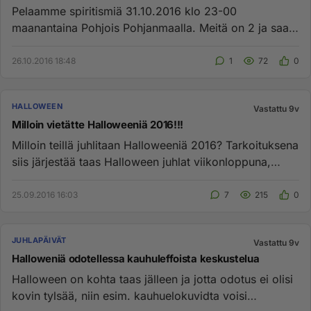
Pelaamme spiritismiä 31.10.2016 klo 23-00
maanantaina Pohjois Pohjanmaalla. Meitä on 2 ja saa
tulla mukaan huomioiden, e...
26.10.2016 18:48
1
72
0
HALLOWEEN
Vastattu 9v
Milloin vietätte Halloweeniä 2016!!!
Milloin teillä juhlitaan Halloweeniä 2016? Tarkoituksena
siis järjestää taas Halloween juhlat viikonloppuna,
mutta viete...
25.09.2016 16:03
7
215
0
JUHLAPÄIVÄT
Vastattu 9v
Halloweniä odotellessa kauhuleffoista keskustelua
Halloween on kohta taas jälleen ja jotta odotus ei olisi
kovin tylsää, niin esim. kauhuelokuvidta voisi