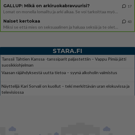
GALLUP: Mikä on arkiruokabravuurisi?
17
Lomat on monella lomailtu ja arki alkaa. Se voi tarkoittaa myös sitä, että grillailut on grillattu ja palataan arjen ruo
Naiset kertokaa
43
Miksi se että mies on seksuaalinen ja haluaa seksiä ja te olette hänen mielestänne haluttava on vastenmielistä? Mikä sii
STARA.FI
Tanssii Tähtien Kanssa -tanssiparit paljastettiin – Vappu Pimiä jätti
suosikkiohjelman
Vaasan räjähdyksestä uutta tietoa – syynä alkoholin valmistus
Näyttelijä Kari Sorvali on kuollut – teki merkittävän uran elokuvissa ja
televisiossa