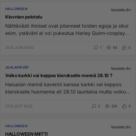
HALLOWEEN
Vastattu 8v
Klovnien pelotelu
Nähtävästi ihmiset ovat pilanneet toisten egoja ja siksi
esim. ystäväni ei voi pukeutua Harley Quinn-cosplayn
(tuttu Bat...
25.10.2016 09:42
1
93
0
JUHLAPÄIVÄT
Vastattu 8v
Voiko karkki vai keppos kierokselle mennä 28.10 ?
Haluaisin mennä kaverini kanssa karkki vai keppos
kierokselle huomenna eli 28.10 launtaina mutta voiko
sinne mennä vaikk...
27.10.2017 18:22
2
591
0
HALLOWEEN
Vastattu 8v
HALLOWEEN MIITTI