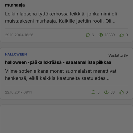
murhaaja
Leikin lapsena tyttökerhossa leikkiä, jonka nimi oli
muistaakseni murhaaja. Kaikille jaettiin rooli. Oli
vanharouva, ...
29.10.2004 16:26
6
13389
0
HALLOWEEN
Vastattu 8v
halloween -pääkallokrääsä - saaatanallista pilkkaa
Viime sotien aikana monet suomalaiset menettivät
henkensä, eikä kaikkia kaatuneita saatu edes
kotiseudun multiin; lisäks...
22.10.2017 09:11
5
88
0