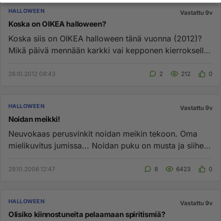
HALLOWEEN
Vastattu 9v
Koska on OIKEA halloween?
Koska siis on OIKEA halloween tänä vuonna (2012)?
Mikä päivä mennään karkki vai kepponen kierrokselle?
31.10 vai Pyhäinp...
28.10.2012 08:43
2
212
0
HALLOWEEN
Vastattu 9v
Noidan meikki!
Neuvokaas perusvinkit noidan meikin tekoon. Oma
mielikuvitus jumissa... Noidan puku on musta ja siihen
kuuluu myös musta...
29.10.2006 12:47
8
6423
0
HALLOWEEN
Vastattu 9v
Olisiko kiinnostuneita pelaamaan spiritismiä?