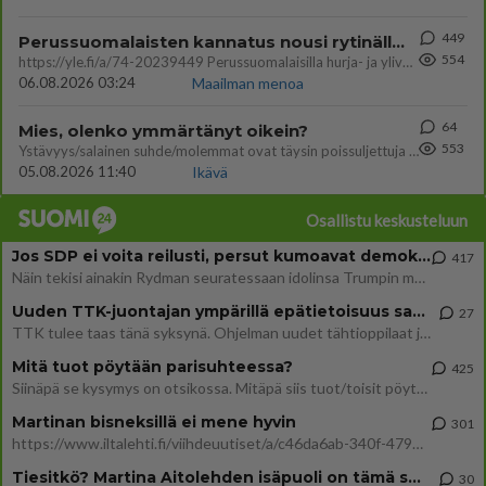
449
Perussuomalaisten kannatus nousi rytinällä Ylen tänään julkaisemassa tuoreimmassa gallup-kyselyssä.
554
https://yle.fi/a/74-20239449 Perussuomalaisilla hurja- ja ylivoimaisesti suurin nousu tässä uudessa Ylen gallupissa. Kyl
06.08.2026 03:24
Maailman menoa
64
Mies, olenko ymmärtänyt oikein?
553
Ystävyys/salainen suhde/molemmat ovat täysin poissuljettuja asioita? Nainen
05.08.2026 11:40
Ikävä
Osallistu keskusteluun
Jos SDP ei voita reilusti, persut kumoavat demokratian Suomesta
417
Näin tekisi ainakin Rydman seuratessaan idolinsa Trumpin mallia https://www.is.fi/politiikka/art-2000012187244.html
Uuden TTK-juontajan ympärillä epätietoisuus sakenee - Nyt MTV hämmentää soppaa
27
TTK tulee taas tänä syksynä. Ohjelman uudet tähtioppilaat julkistetaan torstaina 6. elokuuta klo 14 alkavassa lehdistö
Mitä tuot pöytään parisuhteessa?
425
Siinäpä se kysymys on otsikossa. Mitäpä siis tuot/toisit pöytään parisuhteessa? Oletko mies vai nainen? Koetko sen mitä
Martinan bisneksillä ei mene hyvin
301
https://www.iltalehti.fi/viihdeuutiset/a/c46da6ab-340f-4790-aaa7-0865eed2336 Yrityksen konkurssihakemus on tullut kärä
Tiesitkö? Martina Aitolehden isäpuoli on tämä suosittu laulaja
30