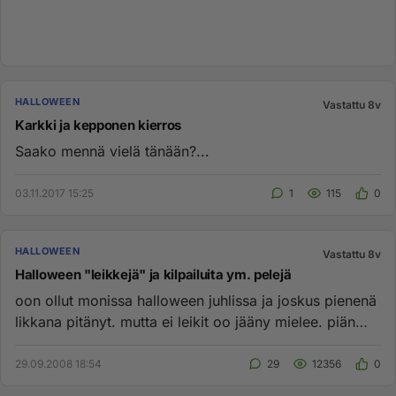
HALLOWEEN
Vastattu 8v
Karkki ja kepponen kierros
Saako mennä vielä tänään?...
03.11.2017 15:25
1
115
0
HALLOWEEN
Vastattu 8v
Halloween "leikkejä" ja kilpailuita ym. pelejä
oon ollut monissa halloween juhlissa ja joskus pienenä
likkana pitänyt. mutta ei leikit oo jääny mielee. piän
parin viik...
29.09.2008 18:54
29
12356
0