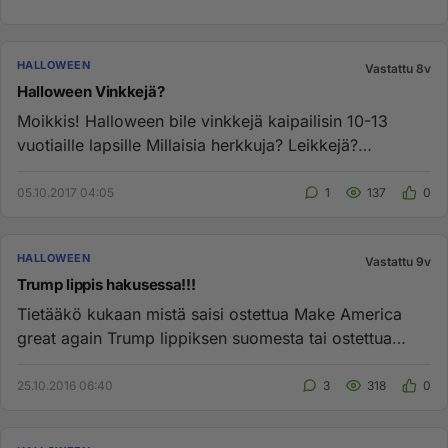
HALLOWEEN
Vastattu 8v
Halloween Vinkkejä?
Moikkis! Halloween bile vinkkejä kaipailisin 10-13
vuotiaille lapsille Millaisia herkkuja? Leikkejä?
Koristeita? Jo jonk...
05.10.2017 04:05
1
137
0
HALLOWEEN
Vastattu 9v
Trump lippis hakusessa!!!
Tietääkö kukaan mistä saisi ostettua Make America
great again Trump lippiksen suomesta tai ostettua
täksi perjantaiksi? ...
25.10.2016 06:40
3
318
0