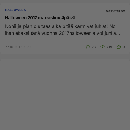
HALLOWEEN
Vastattu 8v
Halloween 2017 marraskuu 4päivä
Nonii ja pian ois taas aika pitää karmivat juhlat! No
ihan ekaksi tänä vuonna 2017halloweenia voi juhlia
monena päivänä ...
22.10.2017 19:32
23
719
0