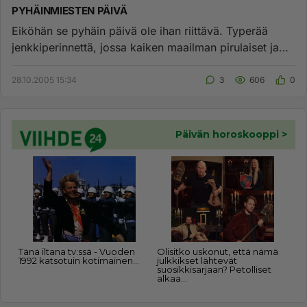
PYHÄINMIESTEN PÄIVÄ
Eiköhän se pyhäin päivä ole ihan riittävä. Typerää
jenkkiperinnettä, jossa kaiken maailman pirulaiset ja
pahalaiset kulj...
28.10.2005 15:34
3
606
0