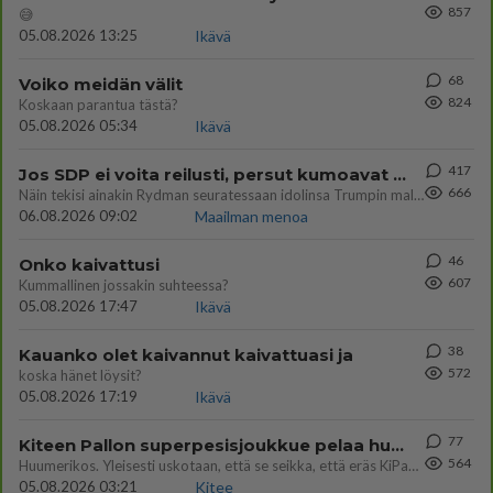
857
😅
05.08.2026 13:25
Ikävä
68
Voiko meidän välit
824
Koskaan parantua tästä?
05.08.2026 05:34
Ikävä
417
Jos SDP ei voita reilusti, persut kumoavat demokratian Suomesta
666
Näin tekisi ainakin Rydman seuratessaan idolinsa Trumpin mallia https://www.is.fi/politiikka/art-2000012187244.html
06.08.2026 09:02
Maailman menoa
46
Onko kaivattusi
607
Kummallinen jossakin suhteessa?
05.08.2026 17:47
Ikävä
38
Kauanko olet kaivannut kaivattuasi ja
572
koska hänet löysit?
05.08.2026 17:19
Ikävä
77
Kiteen Pallon superpesisjoukkue pelaa huumeiden vaikutuksen alaisena
564
Huumerikos. Yleisesti uskotaan, että se seikka, että eräs KiPan pelaaja kärähtää huumeista, on vain jäävuoren huippu. M
05.08.2026 03:21
Kitee