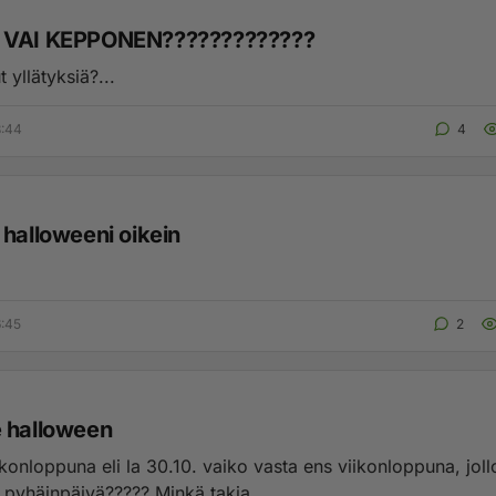
 VAI KEPPONEN?????????????
t yllätyksiä?...
8:44
4
 halloweeni oikein
6:45
2
 halloween
ikonloppuna eli la 30.10. vaiko vasta ens viikonloppuna, joll
virallisesti pyhäinpäivä????? Minkä takia...