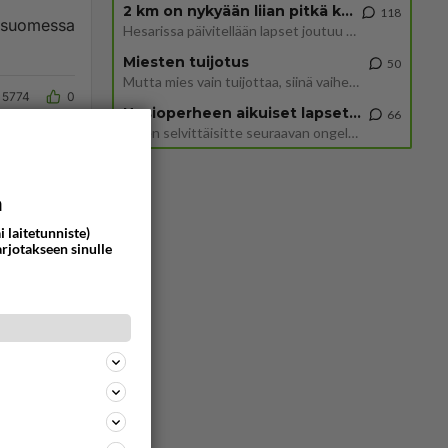
2 km on nykyään liian pitkä koulumatka
118
Hesarissa päivitellään lapset joutuu nyt kulkemaan 2 km kouluun jösses. Ruostefillarilla tuo matka menee vaikka miten äk
Miesten tuijotus
50
Mutta mies vain tuijottaa, siinä vaiheessa käännän itse pään pois. Mikä juttu? Yleensä jos joku tuijottaa tai katsoo, hä
5774
0
Uusioperheen aikuiset lapset tyhjentää jääkaapin käydessään
66
Miten selvittäisitte seuraavan ongelman, meillä on uusioperhe, minulla teini-ikäiset lapset ja puolisolla aikuiset, jotk
a
i laitetunniste)
arjotakseen sinulle