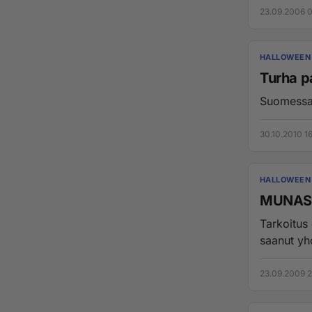
23.09.2006 
HALLOWEEN
Turha p
Suomessa 
30.10.2010 16
HALLOWEEN
MUNASO
Tarkoitus 
saanut yh
23.09.2009 2