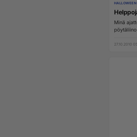
HALLOWEEN
Helppoja
Minä ajatt
pöytäliin
27.10.2010 0