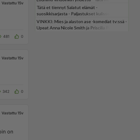
Vastattu 15v
odotti
Tätä et tiennyt Salatut elämät -
suosikkisarjasta - Paljastukset kulisseista
yllättävät
VINKKI: Mies ja alaston ase -komediat tv:ssä -
Upeat Anna Nicole Smith ja Priscilla Presley
mukana
481
0
Vastattu 15v
342
0
Vastattu 15v
oin on