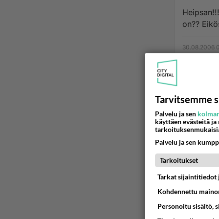
Heipsan!!! Taas kyselen epätoivoisena, että koska se Halloween taas su
on?? Eikö
30.08.2006 
Tarvitsemme s
Palvelu ja sen
kolman
käyttäen evästeitä ja
tarkoituksenmukaisi
Palvelu ja sen kumpp
Tarkoitukset
Tarkat sijaintitiedo
Kohdennettu mainon
Personoitu sisältö, 