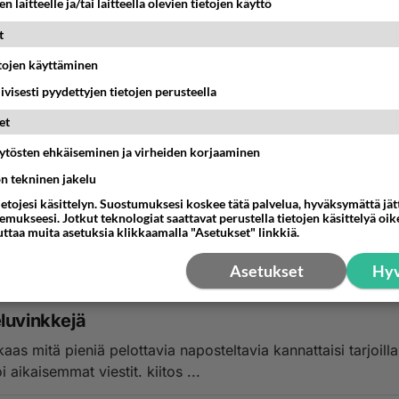
n laitteelle ja/tai laitteella olevien tietojen käyttö
t
etojen käyttäminen
iivisesti pyydettyjen tietojen perusteella
et
uhuleffa Halloweeniksi??
äytösten ehkäiseminen ja virheiden korjaaminen
 halloween bileet ollaan 12vuotiaita ja juhliin on kutsuttu 4 
ön tekninen jakelu
me katsoa kaunan ja wiremanin ...
ietojesi käsittelyn. Suostumuksesi koskee tätä palvelua, hyväksymättä jä
mukseesi. Jotkut teknologiat saattavat perustella tietojen käsittelyä oike
uttaa muita asetuksia klikkaamalla "Asetukset" linkkiä.
5:40
8
Asetukset
Hyv
luvinkkejä
kaas mitä pieniä pelottavia naposteltavia kannattaisi tarjoilla
i aikaisemmat viestit. kiitos ...