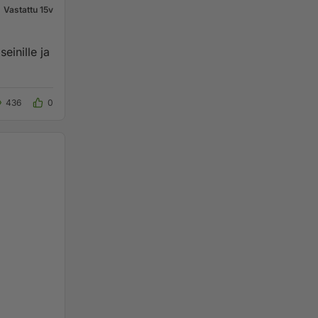
Vastattu 15v
einille ja
436
0