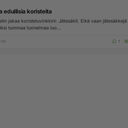
 edullisia koristeita
elin jakaa koristeluvinkkini: Jätesäkit. Eikä vaan jätesäkkejä s
oiksi tummaa tunnelmaa luo...
5:26
1