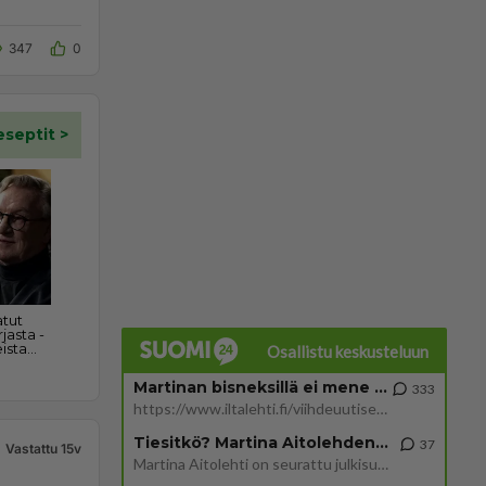
347
0
Osallistu keskusteluun
Martinan bisneksillä ei mene hyvin
333
https://www.iltalehti.fi/viihdeuutiset/a/c46da6ab-340f-4790-aaa7-0865eed2336 Yrityksen konkurssihakemus on tullut kärä
Tiesitkö? Martina Aitolehden isäpuoli on tämä suosittu laulaja
37
Vastattu 15v
Martina Aitolehti on seurattu julkisuuden henkilö. Lähipiiriin mahtuu muitakin tunnettuja henkilöitä. Tiesitkö, että Ma