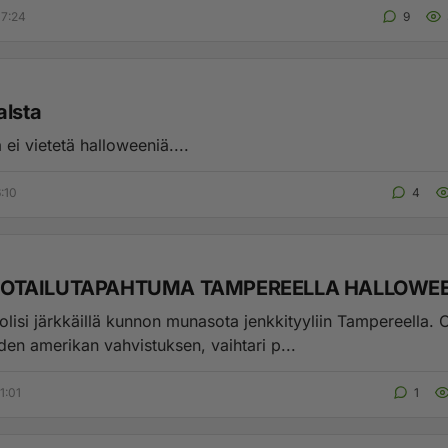
07:24
9
alsta
ei vietetä halloweeniä....
:10
4
TAILUTAPAHTUMA TAMPEREELLA HALLOWEEN
olisi järkkäillä kunnon munasota jenkkityyliin Tampereella. 
den amerikan vahvistuksen, vaihtari p...
1:01
1