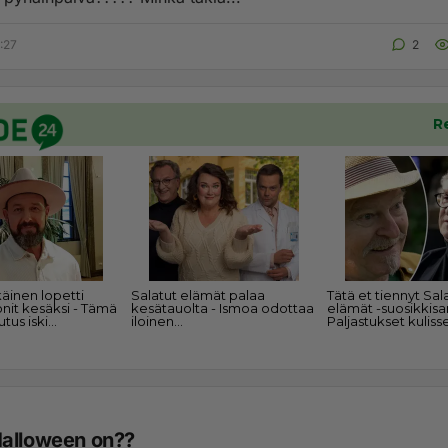
:27
2
alloween on??