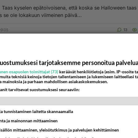
omessa
s se ole lokakuun viimeinen päivä...
09:05
13
uostumuksesi tarjotaksemme personoitua palvelu
nen osapuolen toimittajat (73)
keräävät henkilötietoja (esim. IP-osoite ta
 muita teknisiä keinoja tietojen tallentamiseen ja lukemiseen laitteellasi t
a mainoksia ja parhaan mahdollisen asiakaskokemuksen.
anit tarvitsevat suostumuksesi seuraaviin:
t ja tunnistaminen laitetta skannaamalla
ta ja mainonnan mittaaminen
sisällön mittaaminen, yleisötutkimus ja palvelujen kehittäminen