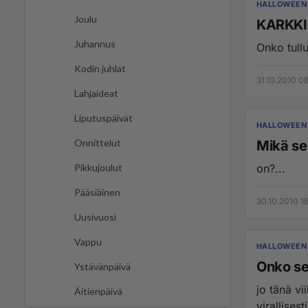
HALLOWEEN
Joulu
KARKKI
Juhannus
Onko tullu
Kodin juhlat
31.10.2010 0
Lahjaideat
Liputuspäivät
HALLOWEEN
Onnittelut
Mikä se
on?...
Pikkujoulut
Pääsiäinen
30.10.2010 1
Uusivuosi
Vappu
HALLOWEEN
Onko se
Ystävänpäivä
jo tänä vi
Äitienpäivä