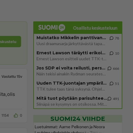
Osallistu keskusteluun
Muistatko Mikkelin panttivankidraaman?
78
eskustelu
Uusi draamasarja järkyttävästä tapauksesta on tulossa. Tositapahtumiin perustuva sarja ammentaa vuoden 1986 Mikkelin pan
Ernest Lawson täräytti erikoisen heiton TTK-lehdistötilaisuudessa: " Onko tässä tarkoituksena...?"
10
Ernest Lawson esitteli uudet TTK-tähtioppilaat ja opettajat torstaina 6.8. lehdistölle. Tulevalla kaudella on yksi hausk
Jos SDP ei voita reilusti, persut kumoavat demokratian Suomesta
666
Näin tekisi ainakin Rydman seuratessaan idolinsa Trumpin mallia https://www.is.fi/politiikka/art-2000012187244.html
Vastattu 15v
Uuden TTK-juontajan ympärillä epätietoisuus sakenee - Nyt MTV hämmentää soppaa
51
TTK tulee taas tänä syksynä. Ohjelman uudet tähtioppilaat julkistetaan torstaina 6. elokuuta klo 14 alkavassa lehdistö
ta,olis
Mitä tuot pöytään parisuhteessa?
491
Siinäpä se kysymys on otsikossa. Mitäpä siis tuot/toisit pöytään parisuhteessa? Oletko mies vai nainen? Koetko sen mitä
1154
0
SUOMI24 VIIHDE
Luetuimmat: Aarne Pelkonen ja Noora
Louhimo vihdoinkin yhdessä - Tätä moni jo