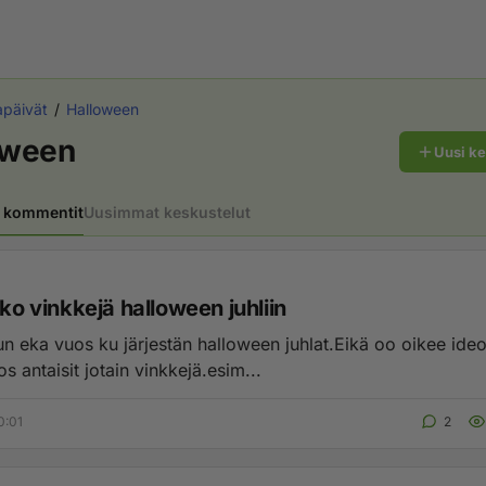
apäivät
Halloween
oween
Uusi k
 kommentit
Uusimmat keskustelut
iko vinkkejä halloween juhliin
n eka vuos ku järjestän halloween juhlat.Eikä oo oikee ideoi
jos antaisit jotain vinkkejä.esim...
0:01
2