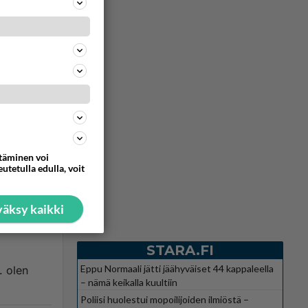
Vastattu 15v
vierasta
ttäminen voi
utetulla edulla, voit
870
0
äksy kaikki
Vastattu 15v
STARA.FI
Eppu Normaali jätti jäähyväiset 44 kappaleella
. olen
– nämä keikalla kuultiin
Poliisi huolestui mopoilijoiden ilmiöstä –