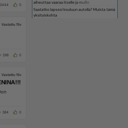
aiheuttaa vaaraa itselle ja muille
3444
0
Saatatko lapsesi kouluun autolla? Muista tämä
yksityiskohta
Vastattu 15v
298
0
Vastattu 15v
INA!!!
Oon
384
0