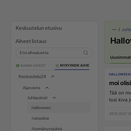
Keskustelun etusivu
Juhl
Hall
Aiheet listaus
Uusimmat
KAIKKI AIHEET
NYKYINEN AIHE
HALLOWEEN
Keskustelu24
moi olis
Ajanviete
Tää on mu
Juhlapäivät
tosi kiva 
Halloween
28.10.2007 2
Isänpäivä
Itsenäisyyspäivä