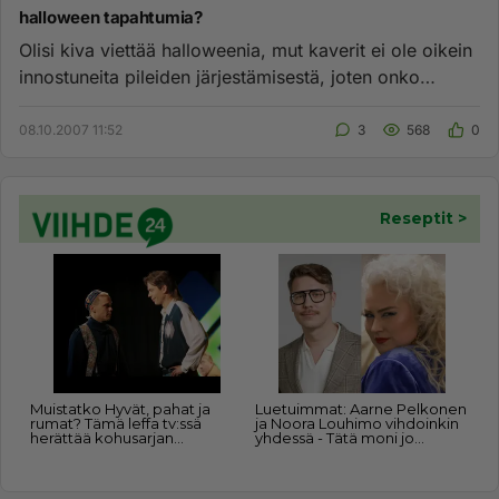
halloween tapahtumia?
Olisi kiva viettää halloweenia, mut kaverit ei ole oikein
innostuneita pileiden järjestämisestä, joten onko
ehdotuksia m...
08.10.2007 11:52
3
568
0