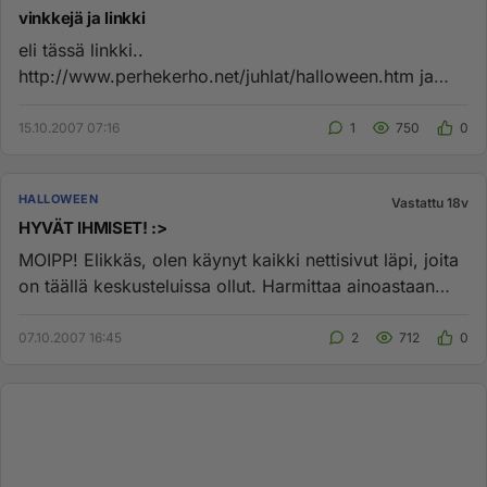
vinkkejä ja linkki
eli tässä linkki..
http://www.perhekerho.net/juhlat/halloween.htm ja
sitten vinkki.. haamucoctailtikut tarvikkeet:...
15.10.2007 07:16
1
750
0
HALLOWEEN
Vastattu 18v
HYVÄT IHMISET! :>
MOIPP! Elikkäs, olen käynyt kaikki nettisivut läpi, joita
on täällä keskusteluissa ollut. Harmittaa ainoastaan
yksi asia...
07.10.2007 16:45
2
712
0