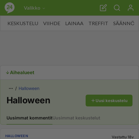
Valikko
KESKUSTELU
VIIHDE
LAINAA
TREFFIT
SÄÄNNÖT
Aihealueet
Halloween
Halloween
Uusi keskustelu
Uusimmat kommentit
Uusimmat keskustelut
HALLOWEEN
Vastattu 18v