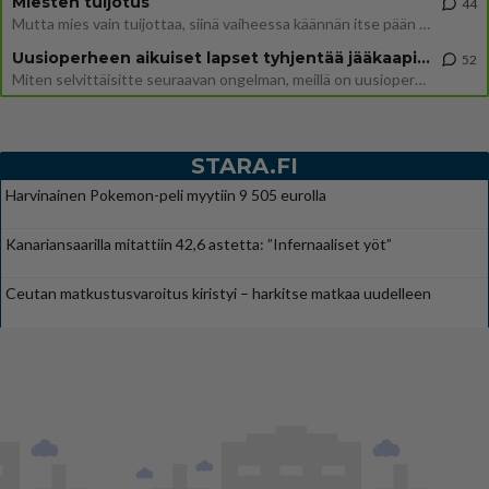
Miesten tuijotus
44
Mutta mies vain tuijottaa, siinä vaiheessa käännän itse pään pois. Mikä juttu? Yleensä jos joku tuijottaa tai katsoo, hä
Uusioperheen aikuiset lapset tyhjentää jääkaapin käydessään
52
Miten selvittäisitte seuraavan ongelman, meillä on uusioperhe, minulla teini-ikäiset lapset ja puolisolla aikuiset, jotk
STARA.FI
Harvinainen Pokemon-peli myytiin 9 505 eurolla
Kanariansaarilla mitattiin 42,6 astetta: ”Infernaaliset yöt”
Ceutan matkustusvaroitus kiristyi – harkitse matkaa uudelleen