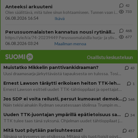
42
Anteeksi arkuuteni
733
Olen säälittävä, mitä tulee sinun kohtaamiseen. Tunnen vaan itseni todella epävarmaksi sun kanssa. Jos minun olisi pitän
06.08.2026 16:54
Ikävä
468
Perussuomalaisten kannatus nousi rytinällä Ylen tänään julkaisemassa tuoreimmassa gallup-kyselyssä.
677
https://yle.fi/a/74-20239449 Perussuomalaisilla hurja- ja ylivoimaisesti suurin nousu tässä uudessa Ylen gallupissa. Kyl
06.08.2026 03:24
Maailman menoa
Osallistu keskusteluun
Muistatko Mikkelin panttivankidraaman?
43
Uusi draamasarja järkyttävästä tapauksesta on tulossa. Tositapahtumiin perustuva sarja ammentaa vuoden 1986 Mikkelin pan
Ernest Lawson täräytti erikoisen heiton TTK-lehdistötilaisuudessa: " Onko tässä tarkoituksena...?"
1
Ernest Lawson esitteli uudet TTK-tähtioppilaat ja opettajat torstaina 6.8. lehdistölle. Tulevalla kaudella on yksi hausk
Jos SDP ei voita reilusti, persut kumoavat demokratian Suomesta
568
Näin tekisi ainakin Rydman seuratessaan idolinsa Trumpin mallia https://www.is.fi/politiikka/art-2000012187244.html
Uuden TTK-juontajan ympärillä epätietoisuus sakenee - Nyt MTV hämmentää soppaa
34
TTK tulee taas tänä syksynä. Ohjelman uudet tähtioppilaat julkistetaan torstaina 6. elokuuta klo 14 alkavassa lehdistö
Mitä tuot pöytään parisuhteessa?
457
Siinäpä se kysymys on otsikossa. Mitäpä siis tuot/toisit pöytään parisuhteessa? Oletko mies vai nainen? Koetko sen mitä