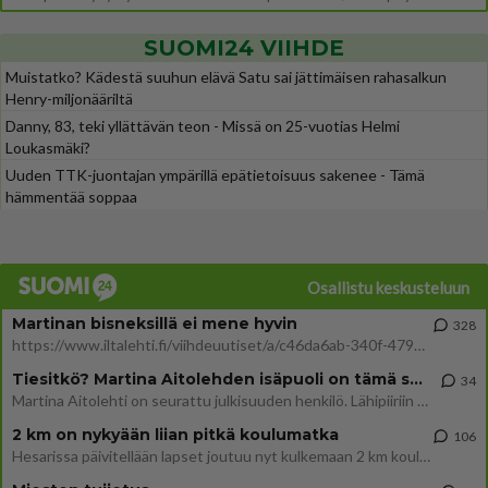
SUOMI24 VIIHDE
Muistatko? Kädestä suuhun elävä Satu sai jättimäisen rahasalkun
Henry-miljonääriltä
Danny, 83, teki yllättävän teon - Missä on 25-vuotias Helmi
Loukasmäki?
Uuden TTK-juontajan ympärillä epätietoisuus sakenee - Tämä
hämmentää soppaa
Osallistu keskusteluun
Martinan bisneksillä ei mene hyvin
328
https://www.iltalehti.fi/viihdeuutiset/a/c46da6ab-340f-4790-aaa7-0865eed2336 Yrityksen konkurssihakemus on tullut kärä
Tiesitkö? Martina Aitolehden isäpuoli on tämä suosittu laulaja
34
Martina Aitolehti on seurattu julkisuuden henkilö. Lähipiiriin mahtuu muitakin tunnettuja henkilöitä. Tiesitkö, että Ma
2 km on nykyään liian pitkä koulumatka
106
Hesarissa päivitellään lapset joutuu nyt kulkemaan 2 km kouluun jösses. Ruostefillarilla tuo matka menee vaikka miten äk