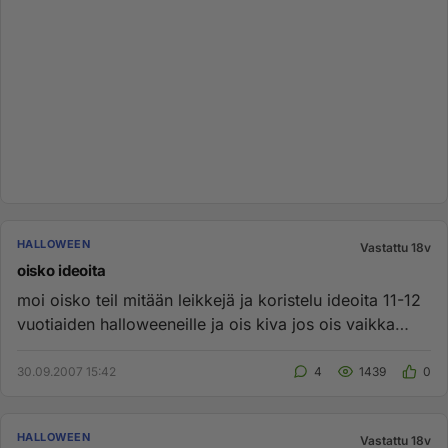
HALLOWEEN
Vastattu 18v
oisko ideoita
moi oisko teil mitään leikkejä ja koristelu ideoita 11-12
vuotiaiden halloweeneille ja ois kiva jos ois vaikka
ruoka ide...
30.09.2007 15:42
4
1439
0
HALLOWEEN
Vastattu 18v