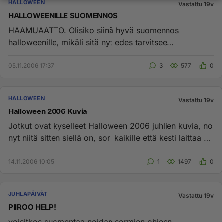
HALLOWEEN
Vastattu 19v
HALLOWEENILLE SUOMENNOS
HAAMUAATTO. Olisiko siinä hyvä suomennos
halloweenille, mikäli sitä nyt edes tarvitsee
suomentaa......
05.11.2006 17:37
3
577
0
HALLOWEEN
Vastattu 19v
Halloween 2006 Kuvia
Jotkut ovat kyselleet Halloween 2006 juhlien kuvia, no
nyt niitä sitten siellä on, sori kaikille että kesti laittaa ne
s...
14.11.2006 10:05
1
1497
0
JUHLAPÄIVÄT
Vastattu 19v
PIIROO HELP!
voisitkos suomentaa noidan sormien ohjeen