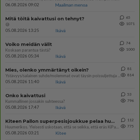
06.08.2026 09:02
Maailman menoa
65
Mitä töitä kaivattusi on tehnyt?
1071
😅
05.08.2026 13:25
Ikävä
74
Voiko meidän välit
1000
Koskaan parantua tästä?
05.08.2026 05:34
Ikävä
81
Mies, olenko ymmärtänyt oikein?
814
Ystävyys/salainen suhde/molemmat ovat täysin poissuljettuja asioita? Nainen
05.08.2026 11:40
Ikävä
53
Onko kaivattusi
796
Kummallinen jossakin suhteessa?
05.08.2026 17:47
Ikävä
112
Kiteen Pallon superpesisjoukkue pelaa huumeiden vaikutuksen alaisena
775
Huumerikos. Yleisesti uskotaan, että se seikka, että eräs KiPan pelaaja kärähtää huumeista, on vain jäävuoren huippu. M
05.08.2026 03:21
Kitee