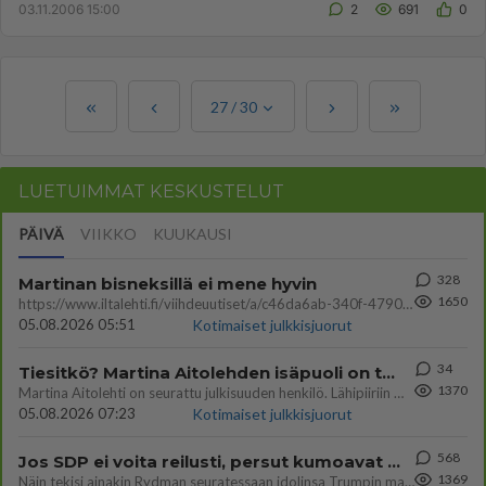
03.11.2006 15:00
2
691
0
27
/
30
LUETUIMMAT KESKUSTELUT
PÄIVÄ
VIIKKO
KUUKAUSI
328
Martinan bisneksillä ei mene hyvin
1650
https://www.iltalehti.fi/viihdeuutiset/a/c46da6ab-340f-4790-aaa7-0865eed2336 Yrityksen konkurssihakemus on tullut kärä
05.08.2026 05:51
Kotimaiset julkkisjuorut
34
Tiesitkö? Martina Aitolehden isäpuoli on tämä suosittu laulaja
1370
Martina Aitolehti on seurattu julkisuuden henkilö. Lähipiiriin mahtuu muitakin tunnettuja henkilöitä. Tiesitkö, että Ma
05.08.2026 07:23
Kotimaiset julkkisjuorut
568
Jos SDP ei voita reilusti, persut kumoavat demokratian Suomesta
1369
Näin tekisi ainakin Rydman seuratessaan idolinsa Trumpin mallia https://www.is.fi/politiikka/art-2000012187244.html