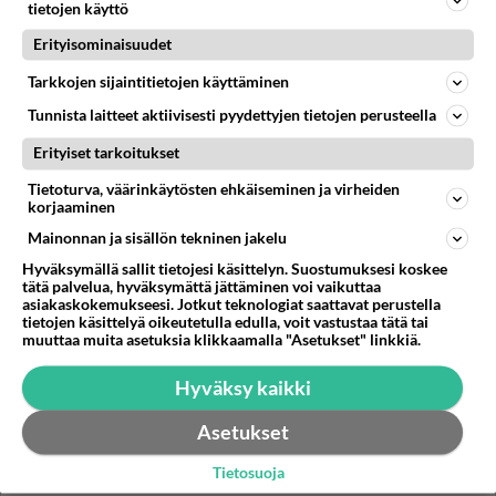
Maskeeraaja Tuusulasta Johann 045-6742427...
tietojen käyttö
Erityisominaisuudet
23.02.2007 10:04
1
1455
0
Tarkkojen sijaintitietojen käyttäminen
Tunnista laitteet aktiivisesti pyydettyjen tietojen perusteella
Erityiset tarkoitukset
Tietoturva, väärinkäytösten ehkäiseminen ja virheiden
korjaaminen
Mainonnan ja sisällön tekninen jakelu
Hyväksymällä sallit tietojesi käsittelyn. Suostumuksesi koskee
tätä palvelua, hyväksymättä jättäminen voi vaikuttaa
asiakaskokemukseesi. Jotkut teknologiat saattavat perustella
tietojen käsittelyä oikeutetulla edulla, voit vastustaa tätä tai
muuttaa muita asetuksia klikkaamalla "Asetukset" linkkiä.
Hyväksy kaikki
Asetukset
Tietosuoja