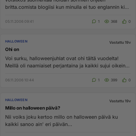
britta.comista blogiisi kun minulla ei tuo englannin kieli
ole mistään parhaas...
05.11.2006 09:41
1
368
0
HALLOWEEN
Vastattu 19v
Ohi on
Voi surku, halloweenjuhlat ovat ohi tältä vuodelta!
Meillä oli naamiaiset perjantaina ja kaikki sujui oikein
hyvin. Asut...
06.11.2006 10:44
1
399
0
HALLOWEEN
Vastattu 19v
Millo on halloween päivä?
Nii voiks joku kertoo millo on halloween päivä ku
kaikki sanoo ain' eri päivän...