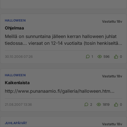
HALLOWEEN
Vastattu 18v
Ohjelmaa
Meillä on sunnuntaina jälleen kerran halloween juhlat
tiedossa... vieraat on 12-14 vuotiaita (tosin henkiseltä
tasoltaan...
30.10.2006 07:26
1
596
0
HALLOWEEN
Vastattu 18v
Kaikenlaista
http://www.punanaamio.fi/galleria/halloween.htm...
21.08.2007 13:36
2
1819
0
JUHLAPÄIVÄT
Vastattu 18v