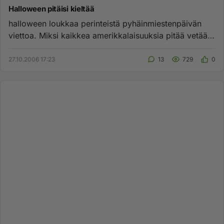
Halloween pitäisi kieltää
halloween loukkaa perinteistä pyhäinmiestenpäivän
viettoa. Miksi kaikkea amerikkalaisuuksia pitää vetää
Suomeen. Kutsuka...
27.10.2006 17:23
13
729
0