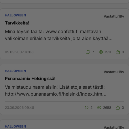
HALLOWEEN
Vastattu 18v
Tarvikkeita!
Minä löysin täältä: www.confetti.fi mahtavan
valikoiman erilaisia tarvikkeita joita aion käyttää
Halloween juhlissa! Sup...
09.09.2007 18:08
7
1911
0
HALLOWEEN
Vastattu 18v
Punanaamio Helsingissä!
Valmistaudu naamiaisiin! Lisätietoja saat tästä:
http://www.punanaamio.fi/helsinki/index.htm...
23.09.2006 09:48
2
2658
0
HALLOWEEN
Vastattu 18v