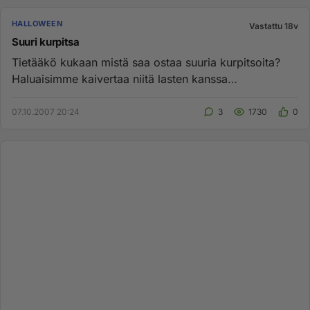
HALLOWEEN
Vastattu 18v
Suuri kurpitsa
Tietääkö kukaan mistä saa ostaa suuria kurpitsoita?
Haluaisimme kaivertaa niitä lasten kanssa
Halloweenina Lahden seudul...
07.10.2007 20:24
3
1730
0