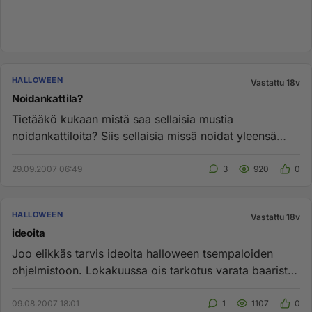
HALLOWEEN
Vastattu 18v
Noidankattila?
Tietääkö kukaan mistä saa sellaisia mustia
noidankattiloita? Siis sellaisia missä noidat yleensä
hämmentää sotkujaan??...
29.09.2007 06:49
3
920
0
HALLOWEEN
Vastattu 18v
ideoita
Joo elikkäs tarvis ideoita halloween tsempaloiden
ohjelmistoon. Lokakuussa ois tarkotus varata baarista
alakerta käyttöö...
09.08.2007 18:01
1
1107
0