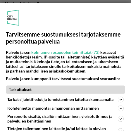
Kauhu-käytävä?
Eli siis aluks sanon et edellisis viesteis on ollu mahtavii
vinkkei.. Mut nyt haluisin ideoita kauhu-käytävää.
Miten si...
Tarvitsemme suostumuksesi tarjotaksemme
02.03.2007 15:07
4
4926
0
personoitua palvelua
Palvelu ja sen
kolmannen osapuolen toimittajat (73)
keräävät
HALLOWEEN
Vastattu 19v
henkilötietoja (esim. IP-osoite tai laitetunniste) käyttäen evästeitä
Erilaisia booleja
ja muita teknisiä keinoja tietojen tallentamiseen ja lukemiseen
laitteellasi tarjotakseen sinulle tarkoituksenmukaisia mainoksia
Kysyisin vaan että oliskohan teillä alkoholittomia booli-
ja parhaan mahdollisen asiakaskokemuksen.
ideoita? Kiitos jo etukäteen kaikille vastanneille ;)...
Palvelu ja sen kumppanit tarvitsevat suostumuksesi seuraaviin:
Tarkoitukset
25.02.2007 19:04
2
3119
0
Tarkat sijaintitiedot ja tunnistaminen laitetta skannaamalla
Kohdennettu mainonta ja mainonnan mittaaminen
HALLOWEEN
Vastattu 19v
hlloween meikki
Personoitu sisältö, sisällön mittaaminen, yleisötutkimus ja
palvelujen kehittäminen
halloweeniksi jotain rankkaa, outoa, karmeeta...
Tietojen tallentaminen laitteelle ja/tai laitteella olevien