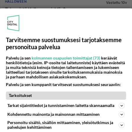
HALLOWEEN
Vastattu 10v
Tekemistä Halloween juhliin?
Hei! Ystävieni kanssa pidämme Halloween teemaiset
juhlat ja mietimme mitä siellä tekisimme. Ehdotukset
kelpaisivat! :) N...
Tarvitsemme suostumuksesi tarjotaksemme
26.10.2015 18:58
2
208
0
personoitua palvelua
Palvelu ja sen
kolmannen osapuolen toimittajat (73)
keräävät
HALLOWEEN
Vastattu 10v
henkilötietoja (esim. IP-osoite tai laitetunniste) käyttäen evästeitä
Mistä kurpitsa?
ja muita teknisiä keinoja tietojen tallentamiseen ja lukemiseen
laitteellasi tarjotakseen sinulle tarkoituksenmukaisia mainoksia
Siis mistä saisi niitä kurpitsoita? Ajattelin tänä vuonna
ja parhaan mahdollisen asiakaskokemuksen.
tehdä parit kurpitsalyhdyt ja mietin, mistä sen
Palvelu ja sen kumppanit tarvitsevat suostumuksesi seuraaviin:
kurpitsan sais...
Tarkoitukset
28.10.2005 08:59
4
664
0
Tarkat sijaintitiedot ja tunnistaminen laitetta skannaamalla
Kohdennettu mainonta ja mainonnan mittaaminen
HALLOWEEN
Vastattu 10v
Personoitu sisältö, sisällön mittaaminen, yleisötutkimus ja
Pelottavat leikit / Juhlat
palvelujen kehittäminen
Joo :---) Otsikosta katsoen; Tidättekste mitään