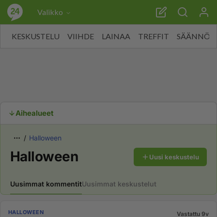
Valikko
KESKUSTELU
VIIHDE
LAINAA
TREFFIT
SÄÄNNÖT
Aihealueet
Halloween
Halloween
Uusi keskustelu
Uusimmat kommentit
Uusimmat keskustelut
HALLOWEEN
Vastattu 9v