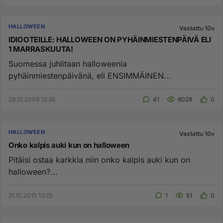
HALLOWEEN
Vastattu 10v
IDIOOTEILLE: HALLOWEEN ON PYHÄINMIESTENPÄIVÄ ELI
1 MARRASKUUTA!
Suomessa juhlitaan halloweenia
pyhäinmiestenpäivänä, eli ENSIMMÄINEN
MARRASKUUTA. Jotkut juhlivat sitä kyllä jo 31 lokak...
29.10.2008 13:36
41
6028
0
HALLOWEEN
Vastattu 10v
Onko kalpis auki kun on halloween
Pitäisi ostaa karkkia niin onko kalpis auki kun on
halloween?...
31.10.2015 13:25
1
51
0