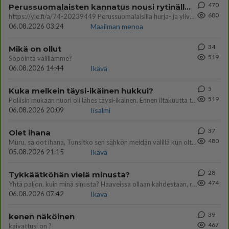
470
Perussuomalaisten kannatus nousi rytinällä Ylen tänään julkaisemassa tuoreimmassa gallup-kyselyssä.
680
https://yle.fi/a/74-20239449 Perussuomalaisilla hurja- ja ylivoimaisesti suurin nousu tässä uudessa Ylen gallupissa. Kyl
06.08.2026 03:24
Maailman menoa
34
Mikä on ollut
519
Söpöintä välillämme?
06.08.2026 14:44
Ikävä
5
Kuka melkein täysi-ikäinen hukkui?
519
Poliisin mukaan nuori oli lähes täysi-ikäinen. Ennen iltakuutta tulleen ilmoituksen mukaan ihminen oli joutunut mahdoll
06.08.2026 20:09
Iisalmi
37
Olet ihana
480
Muru, sä oot ihana. Tunsitko sen sähkön meidän välillä kun oltiin ihan låhekkäin? 👩‍❤️‍👩❤️😼😘
05.08.2026 21:15
Ikävä
28
Tykkäätköhän vielä minusta?
474
Yhtä paljon, kuin minä sinusta? Haaveissa ollaan kahdestaan, rauhassa ja lähennytään fyysisesti ja tutustutaan syvemmin
06.08.2026 07:42
Ikävä
39
kenen näköinen
467
kaivattusi on ?