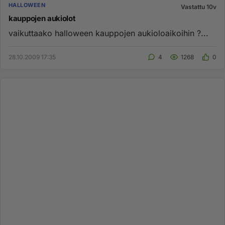
HALLOWEEN
Vastattu 10v
kauppojen aukiolot
vaikuttaako halloween kauppojen aukioloaikoihin ?...
28.10.2009 17:35
4
1268
0