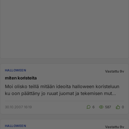
HALLOWEEN
Vastattu 9v
miten koristeita
Moi olisko teillä mitään ideoita halloween koristeluun
ku oon päättäny jo ruuat juomat ja tekemisen mut
koristelu puuttu...
30.10.2007 16:19
6
587
0
HALLOWEEN
Vastattu 9v