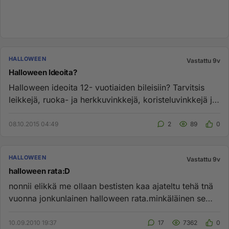
HALLOWEEN
Vastattu 9v
Halloween Ideoita?
Halloween ideoita 12- vuotiaiden bileisiin? Tarvitsis
leikkejä, ruoka- ja herkkuvinkkejä, koristeluvinkkejä ja
kepposia...
08.10.2015 04:49
2
89
0
HALLOWEEN
Vastattu 9v
halloween rata:D
nonnii elikkä me ollaan bestisten kaa ajateltu tehä tnä
vuonna jonkunlainen halloween rata.minkäläinen se
vois olla? IDE...
10.09.2010 19:37
17
7362
0