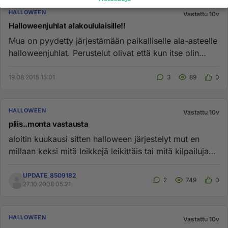
HALLOWEEN
Vastattu 10v
Halloweenjuhlat alakoululaisille!!
Mua on pyydetty järjestämään paikalliselle ala-asteelle
halloweenjuhlat. Perustelut olivat että kun itse olin
kyseisessä...
19.08.2015 15:01
3
89
0
HALLOWEEN
Vastattu 10v
pliis..monta vastausta
aloitin kuukausi sitten halloween järjestelyt mut en
millaan keksi mitä leikkejä leikittäis tai mitä kilpailuja
tehdään,...
UPDATE_8509182
2
749
0
27.10.2008 05:21
HALLOWEEN
Vastattu 10v