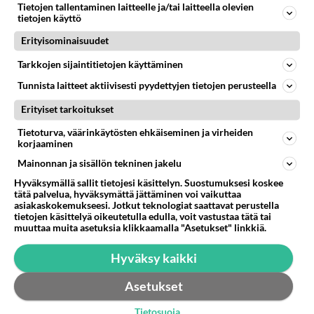
Tietojen tallentaminen laitteelle ja/tai laitteella olevien
pelottavia leikkejä Halloween juhliin ? Tai muita ideoita
tietojen käyttö
niihin Hal...
Erityisominaisuudet
20.10.2008 13:02
8
5623
0
Tarkkojen sijaintitietojen käyttäminen
Tunnista laitteet aktiivisesti pyydettyjen tietojen perusteella
Erityiset tarkoitukset
Tietoturva, väärinkäytösten ehkäiseminen ja virheiden
korjaaminen
Mainonnan ja sisällön tekninen jakelu
Hyväksymällä sallit tietojesi käsittelyn. Suostumuksesi koskee
tätä palvelua, hyväksymättä jättäminen voi vaikuttaa
asiakaskokemukseesi. Jotkut teknologiat saattavat perustella
tietojen käsittelyä oikeutetulla edulla, voit vastustaa tätä tai
muuttaa muita asetuksia klikkaamalla "Asetukset" linkkiä.
Hyväksy kaikki
Asetukset
Tietosuoja