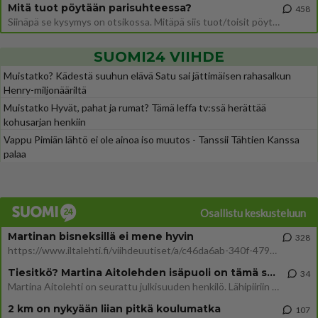
Mitä tuot pöytään parisuhteessa?
458
Siinäpä se kysymys on otsikossa. Mitäpä siis tuot/toisit pöytään parisuhteessa? Oletko mies vai nainen? Koetko sen mitä
SUOMI24 VIIHDE
Muistatko? Kädestä suuhun elävä Satu sai jättimäisen rahasalkun
Henry-miljonääriltä
Muistatko Hyvät, pahat ja rumat? Tämä leffa tv:ssä herättää
kohusarjan henkiin
Vappu Pimiän lähtö ei ole ainoa iso muutos - Tanssii Tähtien Kanssa
palaa
Osallistu keskusteluun
Martinan bisneksillä ei mene hyvin
328
https://www.iltalehti.fi/viihdeuutiset/a/c46da6ab-340f-4790-aaa7-0865eed2336 Yrityksen konkurssihakemus on tullut kärä
Tiesitkö? Martina Aitolehden isäpuoli on tämä suosittu laulaja
34
Martina Aitolehti on seurattu julkisuuden henkilö. Lähipiiriin mahtuu muitakin tunnettuja henkilöitä. Tiesitkö, että Ma
2 km on nykyään liian pitkä koulumatka
107