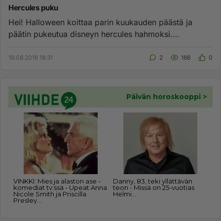
Hercules puku
Hei! Halloween koittaa parin kuukauden päästä ja
päätin pukeutua disneyn hercules hahmoksi.
Tiedättekö, mistä voisin löy...
19.08.2016 18:31
2
166
0