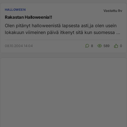
HALLOWEEN
Vastattu 9v
Rakastan Halloweenia!!
Olen pitänyt halloweenistä lapsesta asti,ja olen usein
lokakuun viimeinen päivä itkenyt sitä kun suomessa ei
sitä juhlaa...
08.10.2004 14:04
8
589
0