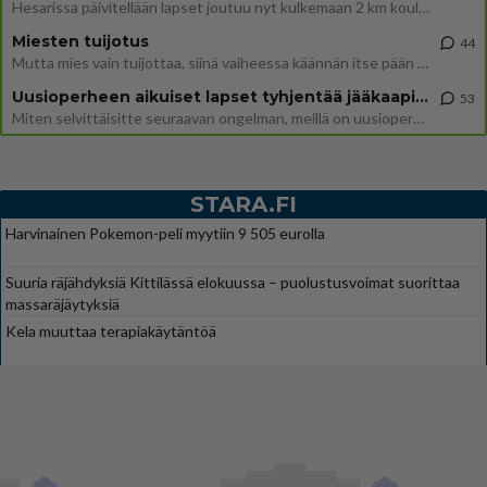
Hesarissa päivitellään lapset joutuu nyt kulkemaan 2 km kouluun jösses. Ruostefillarilla tuo matka menee vaikka miten äk
Miesten tuijotus
44
Mutta mies vain tuijottaa, siinä vaiheessa käännän itse pään pois. Mikä juttu? Yleensä jos joku tuijottaa tai katsoo, hä
Uusioperheen aikuiset lapset tyhjentää jääkaapin käydessään
53
Miten selvittäisitte seuraavan ongelman, meillä on uusioperhe, minulla teini-ikäiset lapset ja puolisolla aikuiset, jotk
STARA.FI
Harvinainen Pokemon-peli myytiin 9 505 eurolla
Suuria räjähdyksiä Kittilässä elokuussa – puolustusvoimat suorittaa
massaräjäytyksiä
Kela muuttaa terapiakäytäntöä