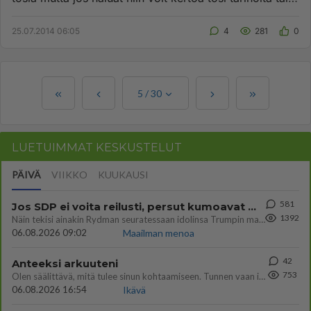
vain pe...
25.07.2014 06:05
4
281
0
5
/
30
LUETUIMMAT KESKUSTELUT
PÄIVÄ
VIIKKO
KUUKAUSI
581
Jos SDP ei voita reilusti, persut kumoavat demokratian Suomesta
1392
Näin tekisi ainakin Rydman seuratessaan idolinsa Trumpin mallia https://www.is.fi/politiikka/art-2000012187244.html
06.08.2026 09:02
Maailman menoa
42
Anteeksi arkuuteni
753
Olen säälittävä, mitä tulee sinun kohtaamiseen. Tunnen vaan itseni todella epävarmaksi sun kanssa. Jos minun olisi pitän
06.08.2026 16:54
Ikävä