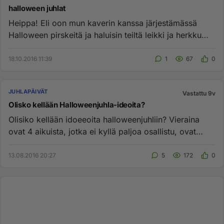
halloween juhlat
Heippa! Eli oon mun kaverin kanssa järjestämässä
Halloween pirskeitä ja haluisin teiltä leikki ja herkku
ideoita! Ja ol...
18.10.2016 11:39
1
67
0
JUHLAPÄIVÄT
Vastattu 9v
Olisko kellään Halloweenjuhla-ideoita?
Olisiko kellään idoeeoita halloweenjuhliin? Vieraina
ovat 4 aikuista, jotka ei kyllä paljoa osallistu, ovat
aiempina vuo...
13.08.2016 20:27
5
172
0