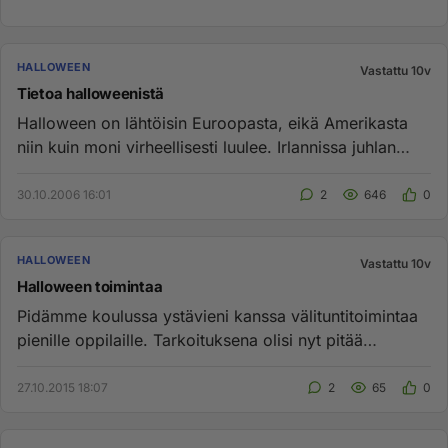
HALLOWEEN
Vastattu 10v
Tietoa halloweenistä
Halloween on lähtöisin Euroopasta, eikä Amerikasta
niin kuin moni virheellisesti luulee. Irlannissa juhlan
nimi oli alun...
30.10.2006 16:01
2
646
0
HALLOWEEN
Vastattu 10v
Halloween toimintaa
Pidämme koulussa ystävieni kanssa välituntitoimintaa
pienille oppilaille. Tarkoituksena olisi nyt pitää
"halloween- teem...
27.10.2015 18:07
2
65
0