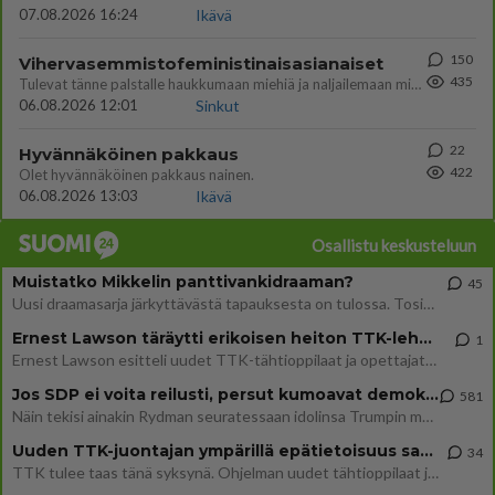
07.08.2026 16:24
Ikävä
150
Vihervasemmistofeministinaisasianaiset
435
Tulevat tänne palstalle haukkumaan miehiä ja naljailemaan miehelle, kehuvat olevansa heitä parempia. Itse asuvat MIEHE
06.08.2026 12:01
Sinkut
22
Hyvännäköinen pakkaus
422
Olet hyvännäköinen pakkaus nainen.
06.08.2026 13:03
Ikävä
Osallistu keskusteluun
Muistatko Mikkelin panttivankidraaman?
45
Uusi draamasarja järkyttävästä tapauksesta on tulossa. Tositapahtumiin perustuva sarja ammentaa vuoden 1986 Mikkelin pan
Ernest Lawson täräytti erikoisen heiton TTK-lehdistötilaisuudessa: " Onko tässä tarkoituksena...?"
1
Ernest Lawson esitteli uudet TTK-tähtioppilaat ja opettajat torstaina 6.8. lehdistölle. Tulevalla kaudella on yksi hausk
Jos SDP ei voita reilusti, persut kumoavat demokratian Suomesta
581
Näin tekisi ainakin Rydman seuratessaan idolinsa Trumpin mallia https://www.is.fi/politiikka/art-2000012187244.html
Uuden TTK-juontajan ympärillä epätietoisuus sakenee - Nyt MTV hämmentää soppaa
34
TTK tulee taas tänä syksynä. Ohjelman uudet tähtioppilaat julkistetaan torstaina 6. elokuuta klo 14 alkavassa lehdistö