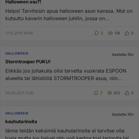
Halloween asu?!
Heips! Tarvitsisin apua halloween asun kanssa. Mut on
kutsuttu kaverin halloween juhliin, jossa on
pukukilpailu. Mun e...
17.10.2015 18:06
2
119
0
HALLOWEEN
Vastattu 10v
Stormtrooper PUKU!
Elikkäs jos jollakulla olisi tarvetta vuokrata ESPOON
alueella tai lähistöllä STORMTROOPER asua, niin
minulta saa kysell...
06.05.2011 11:30
7
613
0
HALLOWEEN
Vastattu 10v
kauhutarinoita
tänne teidän keksimiä kauhutarinoita ei tarvitse olla
tosia mutta jos haluat niin voit kertoa tosi tarinoita tai