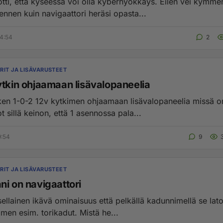
tti, että kyseessä voi olla kyberhyökkäys. Eilen vei kymme
ennen kuin navigaattori heräsi opasta...
4:54
2
RIT JA LISÄVARUSTEET
ytkin ohjaamaan lisävalopaneelia
ken 1-0-2 12v kytkimen ohjaamaan lisävalopaneelia missä 
t sillä keinon, että 1 asennossa pala...
9:54
9
RIT JA LISÄVARUSTEET
ni on navigaattori
sellainen ikävä ominaisuus että pelkällä kadunnimellä se lat
kaikki suomen esim. torikadut. Mistä he...