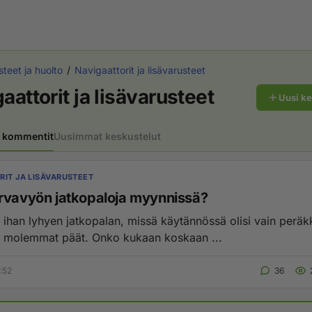
steet ja huolto
Navigaattorit ja lisävarusteet
aattorit ja lisävarusteet
Uusi k
 kommentit
Uusimmat keskustelut
RIT JA LISÄVARUSTEET
rvavyön jatkopaloja myynnissä?
n ihan lyhyen jatkopalan, missä käytännössä olisi vain peräk
 molemmat päät. Onko kukaan koskaan ...
:52
36