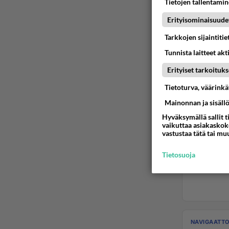
Tietojen tallentamine
Erityisominaisuude
Tarkkojen sijaintiti
Tunnista laitteet akt
Erityiset tarkoituks
Tietoturva, väärink
Mainonnan ja sisäll
Hyväksymällä sallit t
vaikuttaa asiakaskoke
vastustaa tätä tai mu
Tietosuoja
NAVIGAATTO