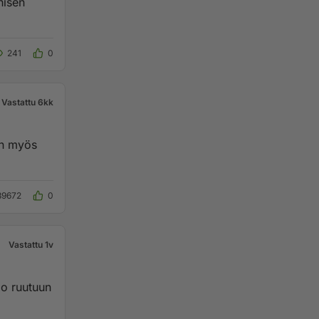
nisen
241
0
Vastattu 6kk
on myös
39672
0
Vastattu 1v
oo ruutuun