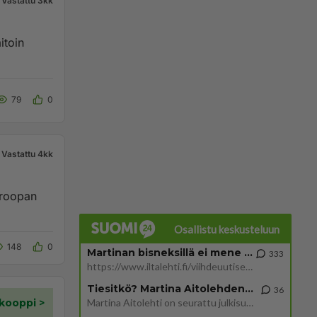
Vastattu 3kk
79
0
Vastattu 4kk
uroopan
Osallistu keskusteluun
148
0
Martinan bisneksillä ei mene hyvin
333
https://www.iltalehti.fi/viihdeuutiset/a/c46da6ab-340f-4790-aaa7-0865eed2336 Yrityksen konkurssihakemus on tullut kärä
Tiesitkö? Martina Aitolehden isäpuoli on tämä suosittu laulaja
36
Martina Aitolehti on seurattu julkisuuden henkilö. Lähipiiriin mahtuu muitakin tunnettuja henkilöitä. Tiesitkö, että Ma