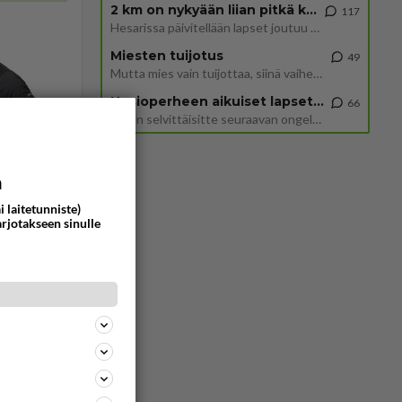
2 km on nykyään liian pitkä koulumatka
117
Hesarissa päivitellään lapset joutuu nyt kulkemaan 2 km kouluun jösses. Ruostefillarilla tuo matka menee vaikka miten äk
Miesten tuijotus
49
Mutta mies vain tuijottaa, siinä vaiheessa käännän itse pään pois. Mikä juttu? Yleensä jos joku tuijottaa tai katsoo, hä
Uusioperheen aikuiset lapset tyhjentää jääkaapin käydessään
66
Miten selvittäisitte seuraavan ongelman, meillä on uusioperhe, minulla teini-ikäiset lapset ja puolisolla aikuiset, jotk
a
i laitetunniste)
arjotakseen sinulle
Vastattu 5kk
.
114
0