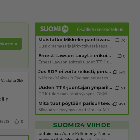
Osallistu keskusteluun
Muistatko Mikkelin panttivankidraaman?
76
eskustelu
Uusi draamasarja järkyttävästä tapauksesta on tulossa. Tositapahtumiin perustuva sarja ammentaa vuoden 1986 Mikkelin pan
Ernest Lawson täräytti erikoisen heiton TTK-lehdistötilaisuudessa: " Onko tässä tarkoituksena...?"
8
Ernest Lawson esitteli uudet TTK-tähtioppilaat ja opettajat torstaina 6.8. lehdistölle. Tulevalla kaudella on yksi hausk
Jos SDP ei voita reilusti, persut kumoavat demokratian Suomesta
663
Näin tekisi ainakin Rydman seuratessaan idolinsa Trumpin mallia https://www.is.fi/politiikka/art-2000012187244.html
Vastattu 2kk
Uuden TTK-juontajan ympärillä epätietoisuus sakenee - Nyt MTV hämmentää soppaa
51
TTK tulee taas tänä syksynä. Ohjelman uudet tähtioppilaat julkistetaan torstaina 6. elokuuta klo 14 alkavassa lehdistö
käin
Mitä tuot pöytään parisuhteessa?
491
Siinäpä se kysymys on otsikossa. Mitäpä siis tuot/toisit pöytään parisuhteessa? Oletko mies vai nainen? Koetko sen mitä
29213
0
SUOMI24 VIIHDE
Luetuimmat: Aarne Pelkonen ja Noora
Louhimo vihdoinkin yhdessä - Tätä moni jo