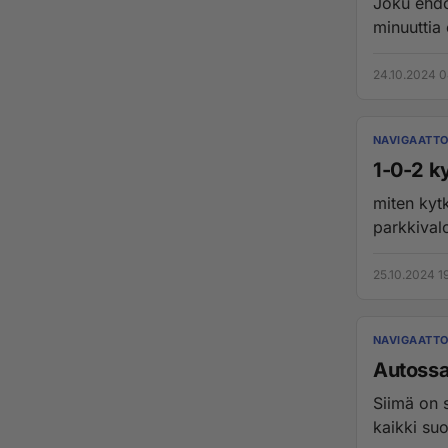
Joku ehdo
minuuttia 
24.10.2024 0
NAVIGAATTO
1-0-2 k
miten kyt
parkkivalo
25.10.2024 1
NAVIGAATTO
Autossa
Siimä on 