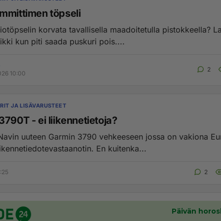
mmittimen töpseli
töpselin korvata tavallisella maadoitetulla pistokkeella? Laitoin
kki kun piti saada puskuri pois....
3
2
026 10:00
RIT JA LISÄVARUSTEET
790T - ei liikennetietoja?
Navin uuteen Garmin 3790 vehkeeseen jossa on vakiona E
kattavat liikennetiedotevastaanotin. En kuitenka...
:25
2