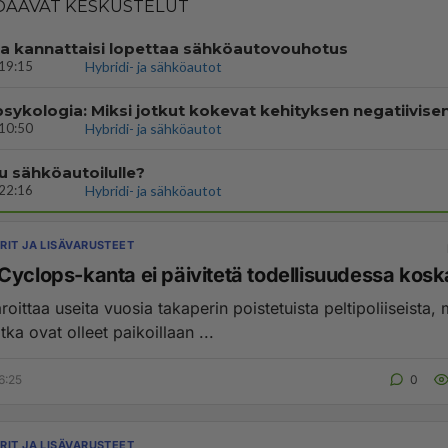
AAVAT KESKUSTELUT
 kannattaisi lopettaa sähköautovouhotus
19:15
Hybridi- ja sähköautot
10:50
Hybridi- ja sähköautot
u sähköautoilulle?
22:16
Hybridi- ja sähköautot
RIT JA LISÄVARUSTEET
Cyclops-kanta ei päivitetä todellisuudessa kos
oittaa useita vuosia takaperin poistetuista peltipoliiseista, 
otka ovat olleet paikoillaan ...
6:25
0
RIT JA LISÄVARUSTEET