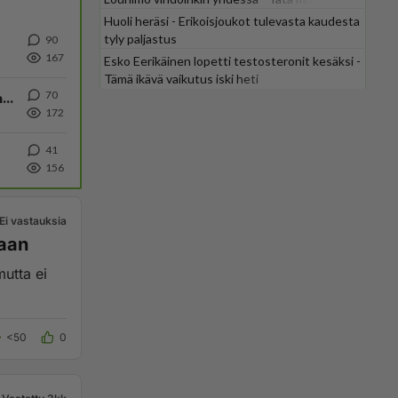
odotti
Huoli heräsi - Erikoisjoukot tulevasta kaudesta
tyly paljastus
90
167
Esko Eerikäinen lopetti testosteronit kesäksi -
Tämä ikävä vaikutus iski heti
70
Ihmisen psykologia: Miksi jotkut kokevat kehityksen negatiivisena asiana ja vastustavat sitä.
172
41
156
Ei vastauksia
kaan
mutta ei
<50
0