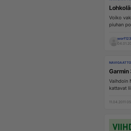
Lohkolä
Voiko vakio
piuhan poi
worf12
04.01.2
NAVIGAATTO
Garmin 3
Vaihdoin 
11.04.2011 05