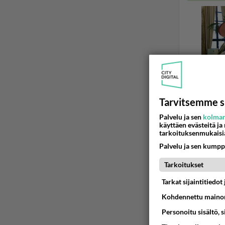
Tarvitsemme s
Palvelu ja sen
kolman
käyttäen evästeitä ja
tarkoituksenmukaisi
NAVIGAATTO
Palvelu ja sen kumpp
Ratkais
Garminin 
Tarkoitukset
https://f
Tarkat sijaintitiedo
Kohdennettu mainon
08.03.2026 
Personoitu sisältö, 