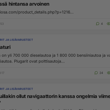
ssä hintansa arvoinen
ttiosa.com/product_details.php?p=1216...
:53
4
RIT JA LISÄVARUSTEET
laturi
 yli 700 000 dieselautoa ja 1 800 000 bensiiniautoa ja vain 120
utoa. Plugarit ovat polttisautoja...
8:17
24
RIT JA LISÄVARUSTEET
illakin ollut navigaattorin kanssa ongelmia viim
?