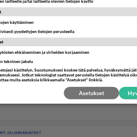
n laitteelle ja/tai laitteella olevien tietojen käyttö
t
etojen käyttäminen
iivisesti pyydettyjen tietojen perusteella
et
äytösten ehkäiseminen ja virheiden korjaaminen
ön tekninen jakelu
ietojesi käsittelyn. Suostumuksesi koskee tätä palvelua, hyväksymättä jä
mukseesi. Jotkut teknologiat saattavat perustella tietojen käsittelyä oike
uttaa muita asetuksia klikkaamalla "Asetukset" linkkiä.
Asetukset
Hyv
RIT JA LISÄVARUSTEET