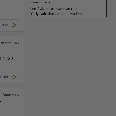
hyviä uutisia
Lentävät autot ovat pian totta –
Yhdysvaltoihin avataan testikeskus
307
0
Vastattu 5kk
388
0
Vastattu 1v
e