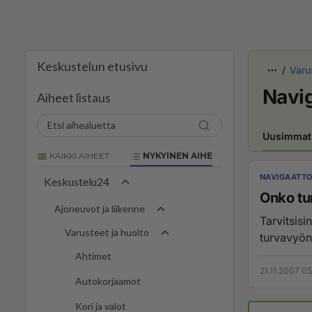
Keskustelun etusivu
Varu
Navig
Aiheet listaus
Uusimmat
KAIKKI AIHEET
NYKYINEN AIHE
NAVIGAATTO
Keskustelu24
Onko tu
Ajoneuvot ja liikenne
Tarvitsisi
Varusteet ja huolto
turvavyön
Ahtimet
21.11.2007 05
Autokorjaamot
Kori ja valot