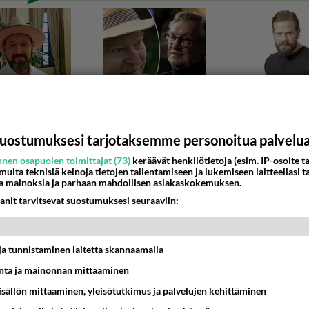
uostumuksesi tarjotaksemme personoitua palvelu
nen osapuolen toimittajat (73)
keräävät henkilötietoja (esim. IP-osoite ta
 muita teknisiä keinoja tietojen tallentamiseen ja lukemiseen laitteellasi t
a mainoksia ja parhaan mahdollisen asiakaskokemuksen.
RIT JA LISÄVARUSTEET
anit tarvitsevat suostumuksesi seuraaviin:
in teknisen ongelman
kiinnikkeeseen vaahtomuovia koko tuuletusritilän leveydeltä
reeimage.host/i/qIVOhwQ...
t ja tunnistaminen laitetta skannaamalla
ta ja mainonnan mittaaminen
09:24
4
sisällön mittaaminen, yleisötutkimus ja palvelujen kehittäminen