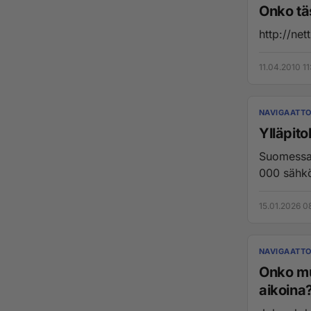
Onko tä
http://ne
11.04.2010 11
NAVIGAATTO
Ylläpito
Suomessa on
000 sähköa
15.01.2026 0
NAVIGAATTO
Onko mu
aikoina