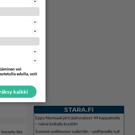
ttäminen voi
utetulla edulla, voit
äksy kaikki
STARA.FI
Eppu Normaali jätti jäähyväiset 44 kappaleella
– nämä keikalla kuultiin
Suomen pelimuseo suljettiin – pelifaneille tuli
Vastattu 5kk